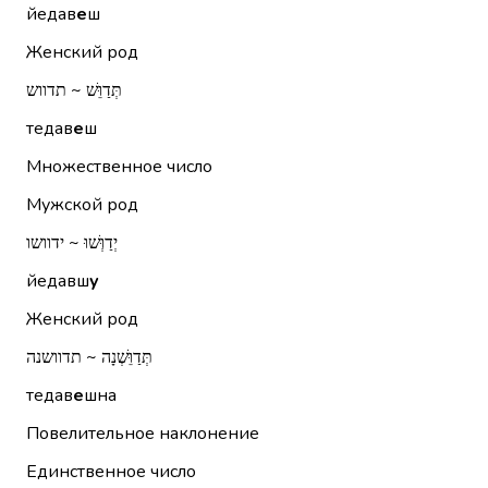
йедав
е
ш
Женский род
תְּדַוֵּשׁ ~ תדווש
тедав
е
ш
Множественное число
Мужской род
יְדַוְּשׁוּ ~ ידוושו
йедавш
у
Женский род
תְּדַוֵּשְׁנָה ~ תדוושנה
тедав
е
шна
Повелительное наклонение
Единственное число