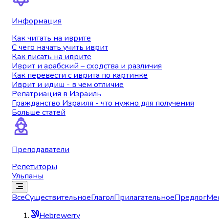
Информация
Как читать на иврите
С чего начать учить иврит
Как писать на иврите
Иврит и арабский – сходства и различия
Как перевести с иврита по картинке
Иврит и идиш - в чем отличие
Репатриация в Израиль
Гражданство Израиля - что нужно для получения
Больше статей
Преподаватели
Репетиторы
Ульпаны
Все
Существительное
Глагол
Прилагательное
Предлог
Ме
Hebrewerry