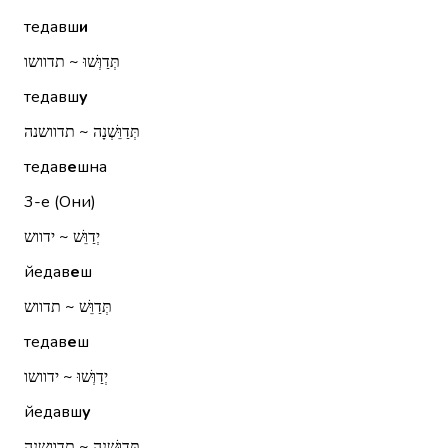
тедавш
и
תְּדַוְּשׁוּ ~ תדוושו
тедавш
у
תְּדַוֵּשְׁנָה ~ תדוושנה
тедав
е
шна
3-е (Они)
יְדַוֵּשׁ ~ ידווש
йедав
е
ш
תְּדַוֵּשׁ ~ תדווש
тедав
е
ш
יְדַוְּשׁוּ ~ ידוושו
йедавш
у
תְּדַוֵּשְׁנָה ~ תדוושנה