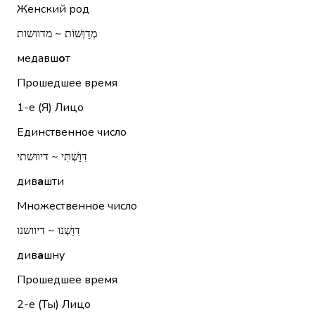
Женский род
מְדַוְּשׁוֹת ~ מדוושות
медавш
о
т
Прошедшее время
1-е (Я)
Лицо
Единственное число
דִּוַּשְׁתִּי ~ דיוושתי
див
а
шти
Множественное число
דִּוַּשְׁנוּ ~ דיוושנו
див
а
шну
Прошедшее время
2-е (Ты)
Лицо