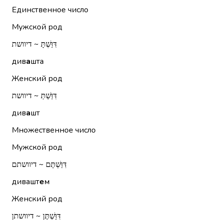
Единственное число
Мужской род
דִּוַּשְׁתָּ ~ דיוושת
див
а
шта
Женский род
דִּוַּשְׁתְּ ~ דיוושת
див
а
шт
Множественное число
Мужской род
דִּוַּשְׁתֶּם ~ דיוושתם
дивашт
е
м
Женский род
דִּוַּשְׁתֶּן ~ דיוושתן