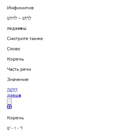
Инфинитив
לְדַוֵּשׁ ~ לדווש
ледав
е
ш
Смотрите также
Слово
Корень
Часть речи
Значение
דַּווְשָׁה
давш
а
Корень
ד - ו - שׁ