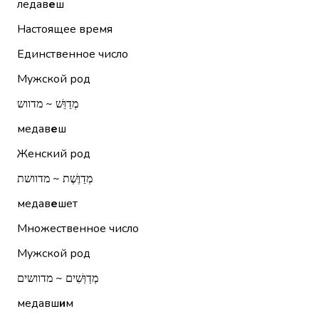
ледав
е
ш
Настоящее время
Единственное число
Мужской род
מְדַוֵּשׁ ~ מדווש
медав
е
ш
Женский род
מְדַוֶּשֶׁת ~ מדוושת
медав
е
шет
Множественное число
Мужской род
מְדַוְּשִׁים ~ מדוושים
медавш
и
м