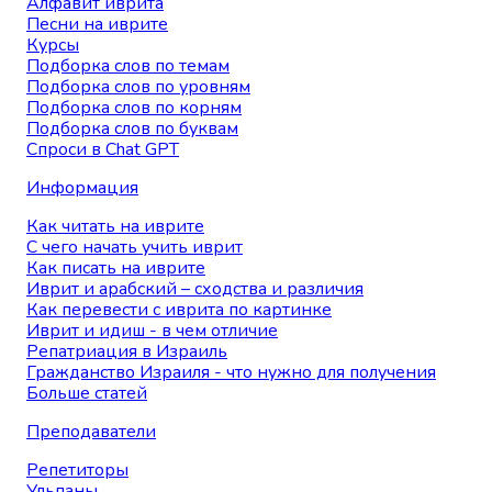
Алфавит иврита
Песни на иврите
Курсы
Подборка слов по темам
Подборка слов по уровням
Подборка слов по корням
Подборка слов по буквам
Спроси в Chat GPT
Информация
Как читать на иврите
С чего начать учить иврит
Как писать на иврите
Иврит и арабский – сходства и различия
Как перевести с иврита по картинке
Иврит и идиш - в чем отличие
Репатриация в Израиль
Гражданство Израиля - что нужно для получения
Больше статей
Преподаватели
Репетиторы
Ульпаны