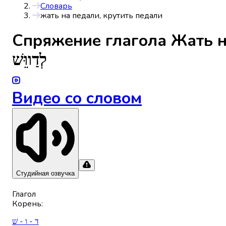
Словарь
жать на педали, крутить педали
Спряжениe глагола
Жать н
לְדַווֵּשׁ
Видео со словом
Студийная озвучка
Глагол
Корень
:
ד - ו - שׁ