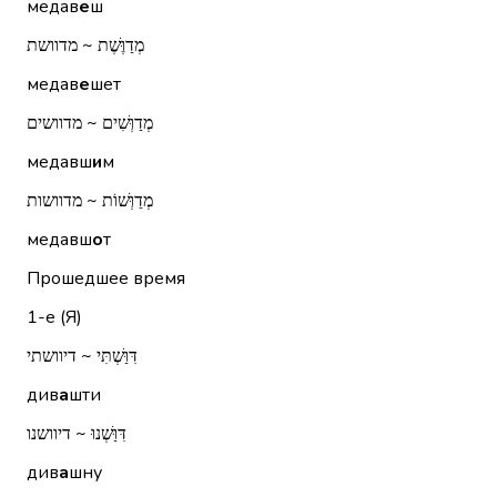
медав
е
ш
מְדַוֶּשֶׁת ~ מדוושת
медав
е
шет
מְדַוְּשִׁים ~ מדוושים
медавш
и
м
מְדַוְּשׁוֹת ~ מדוושות
медавш
о
т
Прошедшее время
1-е (Я)
דִּוַּשְׁתִּי ~ דיוושתי
див
а
шти
דִּוַּשְׁנוּ ~ דיוושנו
див
а
шну