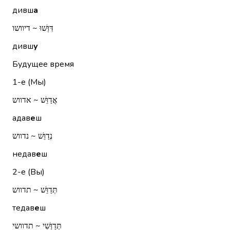
дивш
а
דִּוְּשׁוּ ~ דיוושו
дивш
у
Будущее время
1-е (Мы)
אֲדַוֵּשׁ ~ אדווש
адав
е
ш
נְדַוֵּשׁ ~ נדווש
недав
е
ш
2-е (Вы)
תְּדַוֵּשׁ ~ תדווש
тедав
е
ш
תְּדַוְּשִׁי ~ תדוושי