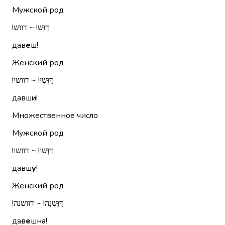
Мужской род
דַּוֵּשׁ!‏ ~ דווש!‏
дав
е
ш!
Женский род
דַּוְּשִׁי!‏ ~ דוושי!‏
давш
и
!
Множественное число
Мужской род
דַּוְּשׁוּ!‏ ~ דוושו!‏
давш
у
!
Женский род
דַּוֵּשְׁנָה!‏ ~ דוושנה!‏
дав
е
шна!