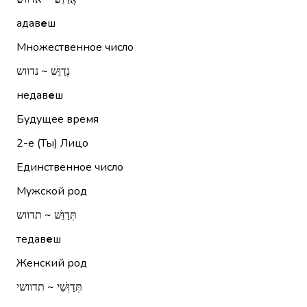
адав
е
ш
Множественное число
נְדַוֵּשׁ ~ נדווש
недав
е
ш
Будущее время
2-е (Ты)
Лицо
Единственное число
Мужской род
תְּדַוֵּשׁ ~ תדווש
тедав
е
ш
Женский род
תְּדַוְּשִׁי ~ תדוושי