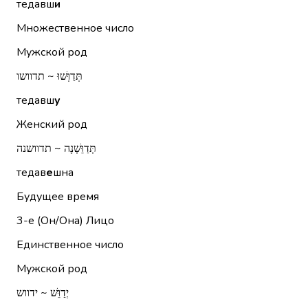
тедавш
и
Множественное число
Мужской род
תְּדַוְּשׁוּ ~ תדוושו
тедавш
у
Женский род
תְּדַוֵּשְׁנָה ~ תדוושנה
тедав
е
шна
Будущее время
3-е (Он/Она)
Лицо
Единственное число
Мужской род
יְדַוֵּשׁ ~ ידווש