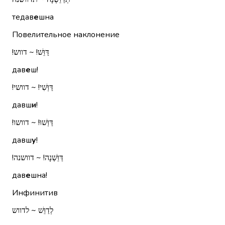
тедав
е
шна
Повелительное наклонение
דַּוֵּשׁ!‏ ~ דווש!‏
дав
е
ш!
דַּוְּשִׁי!‏ ~ דוושי!‏
давш
и
!
דַּוְּשׁוּ!‏ ~ דוושו!‏
давш
у
!
דַּוֵּשְׁנָה!‏ ~ דוושנה!‏
дав
е
шна!
Инфинитив
לְדַוֵּשׁ ~ לדווש