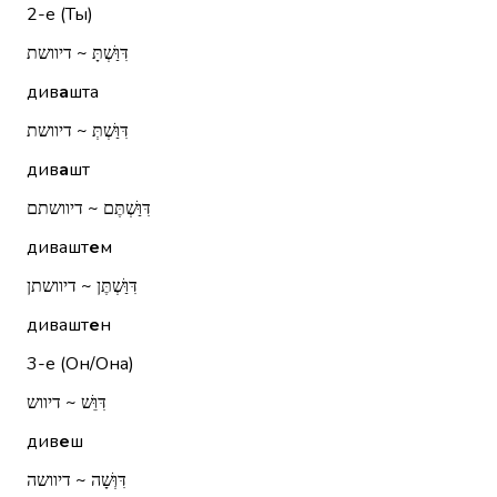
2-е (Ты)
דִּוַּשְׁתָּ ~ דיוושת
див
а
шта
דִּוַּשְׁתְּ ~ דיוושת
див
а
шт
דִּוַּשְׁתֶּם ~ דיוושתם
дивашт
е
м
דִּוַּשְׁתֶּן ~ דיוושתן
дивашт
е
н
3-е (Он/Она)
דִּוֵּשׁ ~ דיווש
див
е
ш
דִּוְּשָׁה ~ דיוושה