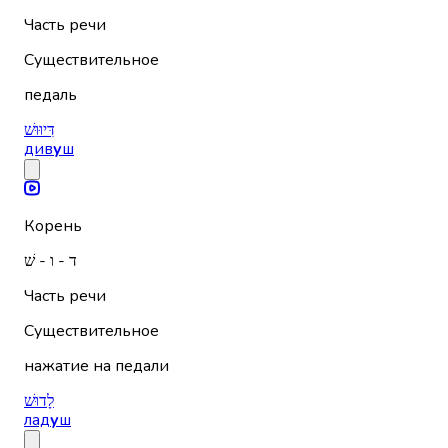
Часть речи
Существительное
педаль
דִּיוּוּשׁ
див
у
ш
Корень
ד - ו - שׁ
Часть речи
Существительное
нажатие на педали
לָדוּשׁ
лад
у
ш