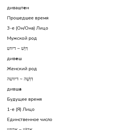
дивашт
е
н
Прошедшее время
3-е (Он/Она)
Лицо
Мужской род
דִּוֵּשׁ ~ דיווש
див
е
ш
Женский род
דִּוְּשָׁה ~ דיוושה
дивш
а
Будущее время
1-е (Я)
Лицо
Единственное число
אֲדַוֵּשׁ ~ אדווש