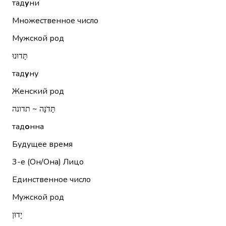
тад
у
ни
Множественное число
Мужской род
תָּדוּנוּ
тад
у
ну
Женский род
תָּדֹנָּה ~ תדונה
тад
о
нна
Будущее время
3-е (Он/Она)
Лицо
Единственное число
Мужской род
יָדוּן