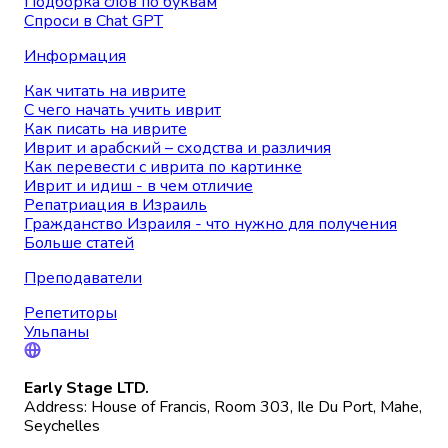
Подборка слов по буквам
Спроси в Chat GPT
Информация
Как читать на иврите
С чего начать учить иврит
Как писать на иврите
Иврит и арабский – сходства и различия
Как перевести с иврита по картинке
Иврит и идиш - в чем отличие
Репатриация в Израиль
Гражданство Израиля - что нужно для получения
Больше статей
Преподаватели
Репетиторы
Ульпаны
Early Stage LTD.
Address: House of Francis, Room 303, Ile Du Port, Mahe,
Seychelles