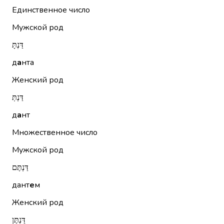
Единственное число
Мужской род
דַּנְתָּ
д
а
нта
Женский род
דַּנְתְּ
д
а
нт
Множественное число
Мужской род
דַּנְתֶּם
дант
е
м
Женский род
דַּנְתֶּן