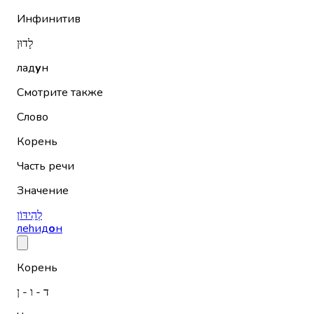
Инфинитив
לָדוּן
лад
у
н
Смотрите также
Слово
Корень
Часть речи
Значение
לְהִידּוֹן
леhид
о
н
Корень
ד - ו - ן