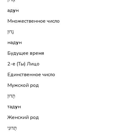
ад
у
н
Множественное число
נָדוּן
над
у
н
Будущее время
2-е (Ты)
Лицо
Единственное число
Мужской род
תָּדוּן
тад
у
н
Женский род
תָּדוּנִי