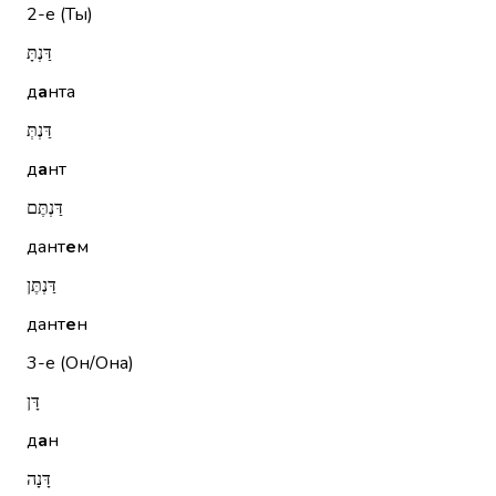
2-е (Ты)
דַּנְתָּ
д
а
нта
דַּנְתְּ
д
а
нт
דַּנְתֶּם
дант
е
м
דַּנְתֶּן
дант
е
н
3-е (Он/Она)
דָּן
д
а
н
דָּנָה