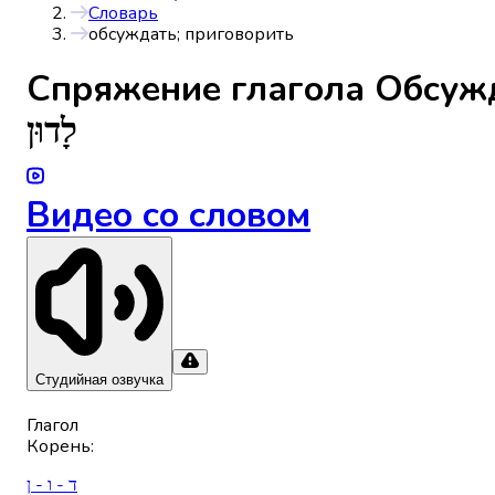
Словарь
обсуждать; приговорить
Спряжениe глагола
Обсужд
לָדוּן
Видео со словом
Студийная озвучка
Глагол
Корень
:
ד - ו - ן