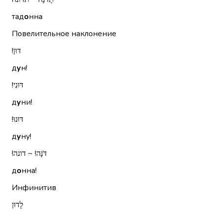
тад
о
нна
Повелительное наклонение
דּוּן!‏
д
у
н!
דּוּנִי!‏
д
у
ни!
דּוּנוּ!‏
д
у
ну!
דֹּנָּה!‏ ~ דונה!‏
д
о
нна!
Инфинитив
לָדוּן