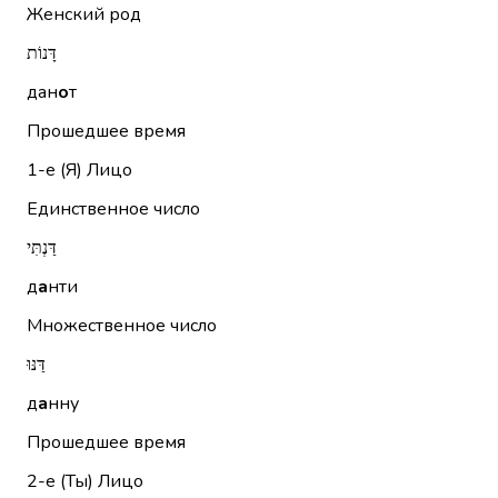
Женский род
דָּנוֹת
дан
о
т
Прошедшее время
1-е (Я)
Лицо
Единственное число
דַּנְתִּי
д
а
нти
Множественное число
דַּנּוּ
д
а
нну
Прошедшее время
2-е (Ты)
Лицо