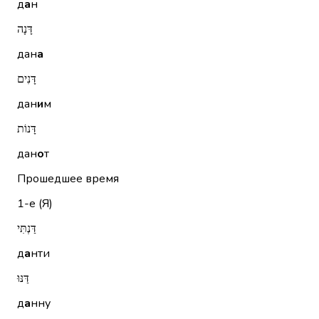
д
а
н
דָּנָה
дан
а
דָּנִים
дан
и
м
דָּנוֹת
дан
о
т
Прошедшее время
1-е (Я)
דַּנְתִּי
д
а
нти
דַּנּוּ
д
а
нну