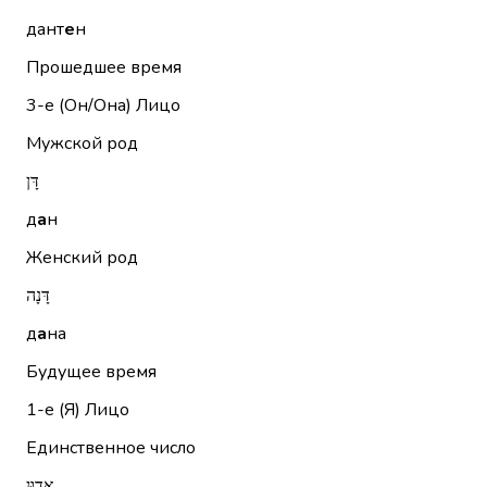
дант
е
н
Прошедшее время
3-е (Он/Она)
Лицо
Мужской род
דָּן
д
а
н
Женский род
דָּנָה
д
а
на
Будущее время
1-е (Я)
Лицо
Единственное число
אָדוּן