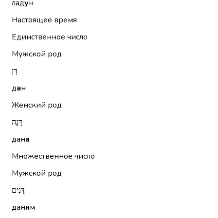
лад
у
н
Настоящее время
Единственное число
Мужской род
דָּן
д
а
н
Женский род
דָּנָה
дан
а
Множественное число
Мужской род
דָּנִים
дан
и
м