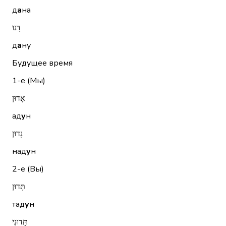
д
а
на
דָּנוּ
д
а
ну
Будущее время
1-е (Мы)
אָדוּן
ад
у
н
נָדוּן
над
у
н
2-е (Вы)
תָּדוּן
тад
у
н
תָּדוּנִי