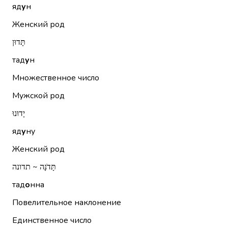
яд
у
н
Женский род
תָּדוּן
тад
у
н
Множественное число
Мужской род
יָדוּנוּ
яд
у
ну
Женский род
תָּדֹנָּה ~ תדונה
тад
о
нна
Повелительное наклонение
Единственное число