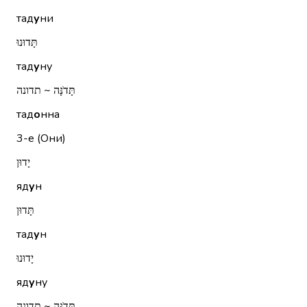
тад
у
ни
תָּדוּנוּ
тад
у
ну
תָּדֹנָּה ~ תדונה
тад
о
нна
3-е (Они)
יָדוּן
яд
у
н
תָּדוּן
тад
у
н
יָדוּנוּ
яд
у
ну
תָּדֹנָּה ~ תדונה