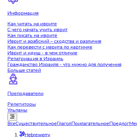
Информация
Как читать на иврите
С чего начать учить иврит
Как писать на иврите
Иврит и арабский – сходства и различия
Как перевести с иврита по картинке
Иврит и идиш - в чем отличие
Репатриация в Израиль
Гражданство Израиля - что нужно для получения
Больше статей
Преподаватели
Репетиторы
Ульпаны
Все
Существительное
Глагол
Прилагательное
Предлог
Ме
Hebrewerry