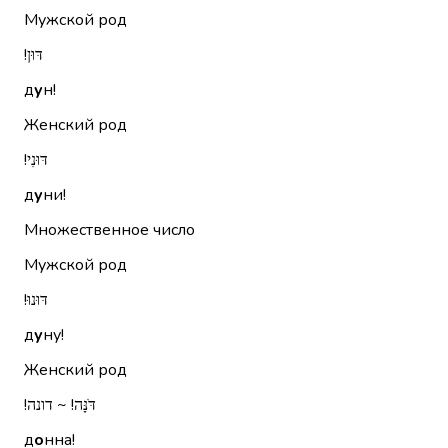
Мужской род
דּוּן!‏
д
у
н!
Женский род
דּוּנִי!‏
д
у
ни!
Множественное число
Мужской род
דּוּנוּ!‏
д
у
ну!
Женский род
דֹּנָּה!‏ ~ דונה!‏
д
о
нна!