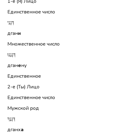
1-е (Я)
Лицо
Единственное число
דְּגָנִי
дган
и
Множественное число
דְּגָנֵנוּ
дган
е
ну
Единственное
2-е (Ты)
Лицо
Единственное число
Мужской род
דְּגָנְךָ
дганх
а