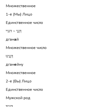
Множественное
1-е (Мы)
Лицо
Единственное число
דְּגָנַי ~ דגניי
дган
а
й
Множественное число
דְּגָנֵינוּ
дган
е
йну
Множественное
2-е (Вы)
Лицо
Единственное число
Мужской род
דְּגָנֶיךָ