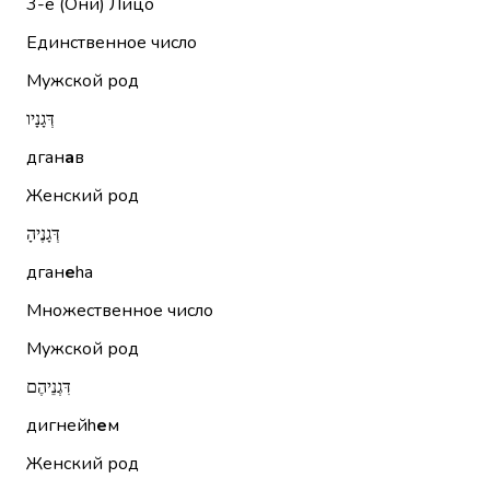
3-е (Они)
Лицо
Единственное число
Мужской род
דְּגָנָיו
дган
а
в
Женский род
דְּגָנֶיהָ
дган
е
hа
Множественное число
Мужской род
דִּגְנֵיהֶם
дигнейh
е
м
Женский род