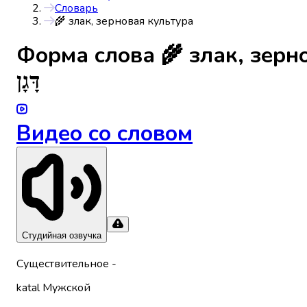
Словарь
🌾 злак, зерновая культура
Форма слова
🌾 злак, зерн
דָּגָן
Видео со словом
Студийная озвучка
Существительное
-
katal
Мужской