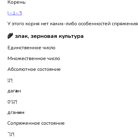
Корень
:
ד - ג - ן
У этого корня нет каких-либо особенностей спряжения
🌾 злак, зерновая культура
Единственное число
Множественное число
Абсолютное состояние
דָּגָן
даг
а
н
דְּגָנִים
дган
и
м
Сопряженное состояние
דְּגַן־