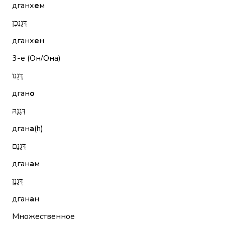
дганх
е
м
דְּגַנְכֶן
дганх
е
н
3-е (Он/Она)
דְּגָנוֹ
дган
о
דְּגָנָהּ
дган
а
(h)
דְּגָנָם
дган
а
м
דְּגָנָן
дган
а
н
Множественное