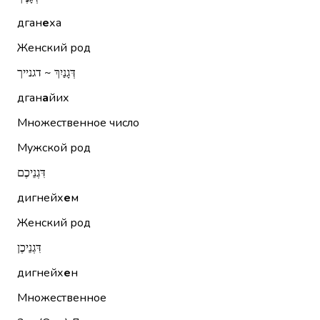
дган
е
ха
Женский род
דְּגָנַיִךְ ~ דגנייך
дган
а
йих
Множественное число
Мужской род
דִּגְנֵיכֶם
дигнейх
е
м
Женский род
דִּגְנֵיכֶן
дигнейх
е
н
Множественное