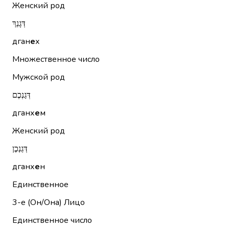
Женский род
דְּגָנֵךְ
дган
е
х
Множественное число
Мужской род
דְּגַנְכֶם
дганх
е
м
Женский род
דְּגַנְכֶן
дганх
е
н
Единственное
3-е (Он/Она)
Лицо
Единственное число