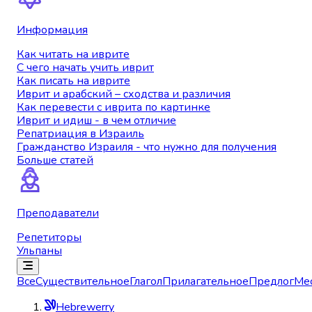
Информация
Как читать на иврите
С чего начать учить иврит
Как писать на иврите
Иврит и арабский – сходства и различия
Как перевести с иврита по картинке
Иврит и идиш - в чем отличие
Репатриация в Израиль
Гражданство Израиля - что нужно для получения
Больше статей
Преподаватели
Репетиторы
Ульпаны
Все
Существительное
Глагол
Прилагательное
Предлог
Ме
Hebrewerry