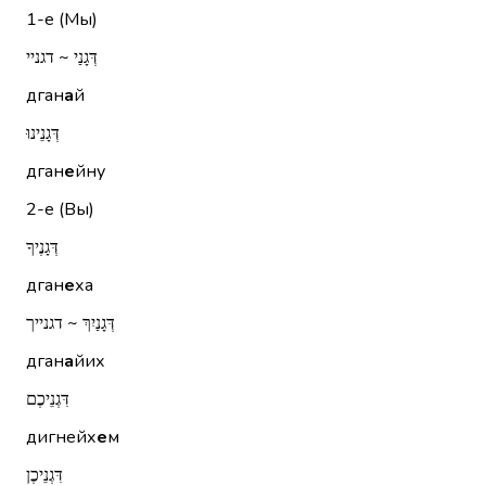
1-е (Мы)
דְּגָנַי ~ דגניי
дган
а
й
דְּגָנֵינוּ
дган
е
йну
2-е (Вы)
דְּגָנֶיךָ
дган
е
ха
דְּגָנַיִךְ ~ דגנייך
дган
а
йих
דִּגְנֵיכֶם
дигнейх
е
м
דִּגְנֵיכֶן