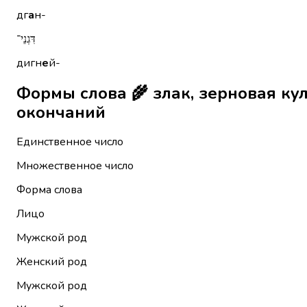
дг
а
н-
דִּגְנֵי־
дигн
е
й-
Формы слова 🌾 злак, зерновая культура דָּגָן без ме
окончаний
Единственное число
Множественное число
Форма слова
Лицо
Мужской род
Женский род
Мужской род