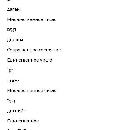
даг
а
н
Множественное число
דְּגָנִים
дган
и
м
Сопряженное состояние
Единственное число
דְּגַן־
дг
а
н-
Множественное число
דִּגְנֵי־
дигн
е
й-
Единственное