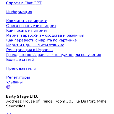
Спроси в Chat GPT
Информация
Как читать на иврите
С чего начать учить иврит
Как писать на иврите
Иврит и арабский – сходства и различия
Как перевести с иврита по картинке
Иврит и идиш - в чем отличие
Репатриация в Израиль
Гражданство Израиля - что нужно для получения
Больше статей
Преподаватели
Репетиторы
Ульпаны
Early Stage LTD.
Address: House of Francis, Room 303, Ile Du Port, Mahe,
Seychelles