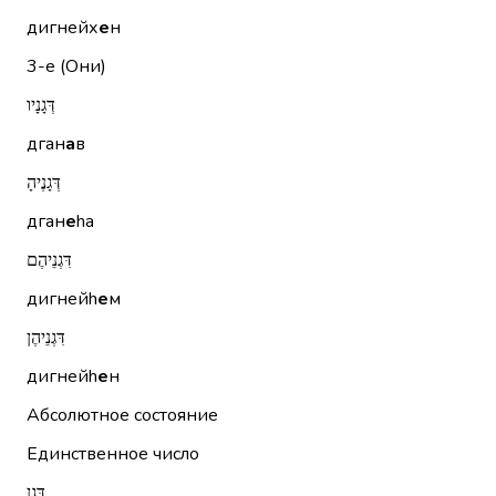
дигнейх
е
н
3-е (Они)
דְּגָנָיו
дган
а
в
דְּגָנֶיהָ
дган
е
hа
דִּגְנֵיהֶם
дигнейh
е
м
דִּגְנֵיהֶן
дигнейh
е
н
Абсолютное состояние
Единственное число
דָּגָן