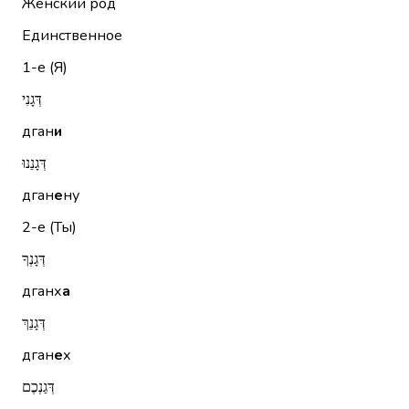
Женский род
Единственное
1-е (Я)
דְּגָנִי
дган
и
דְּגָנֵנוּ
дган
е
ну
2-е (Ты)
דְּגָנְךָ
дганх
а
דְּגָנֵךְ
дган
е
х
דְּגַנְכֶם