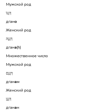
Мужской род
דְּגָנוֹ
дган
о
Женский род
דְּגָנָהּ
дган
а
(h)
Множественное число
Мужской род
דְּגָנָם
дган
а
м
Женский род
דְּגָנָן
дган
а
н