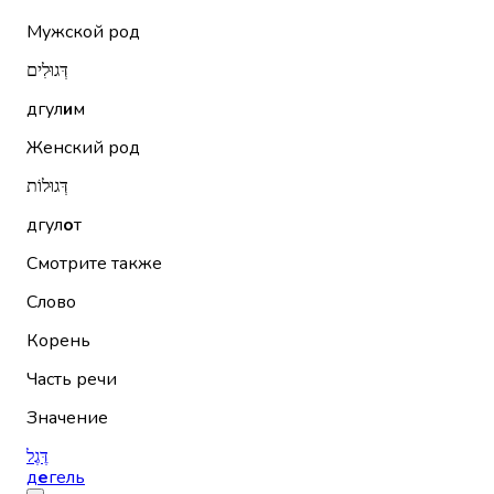
Мужской род
דְּגוּלִים
дгул
и
м
Женский род
דְּגוּלוֹת
дгул
о
т
Смотрите также
Слово
Корень
Часть речи
Значение
דֶּגֶל
д
е
гель