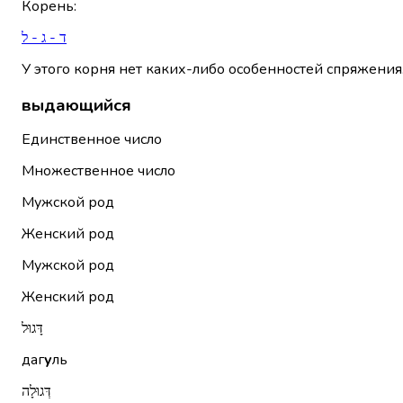
Корень
:
ד - ג - ל
У этого корня нет каких-либо особенностей спряжения
выдающийся
Единственное число
Множественное число
Мужской род
Женский род
Мужской род
Женский род
דָּגוּל
даг
у
ль
דְּגוּלָה