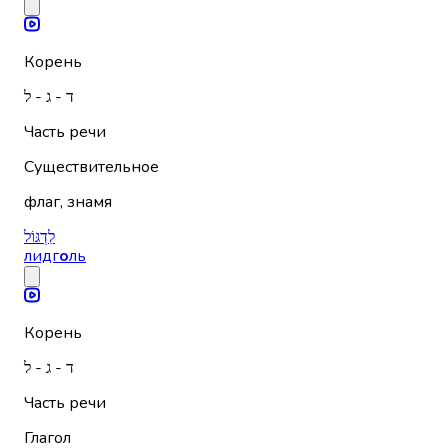
Корень
ד - ג - ל
Часть речи
Существительное
флаг, знамя
לִדְגּוֹל
лидг
о
ль
Корень
ד - ג - ל
Часть речи
Глагол