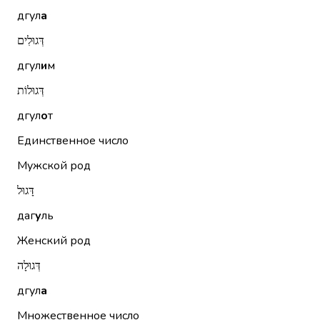
дгул
а
דְּגוּלִים
дгул
и
м
דְּגוּלוֹת
дгул
о
т
Единственное число
Мужской род
דָּגוּל
даг
у
ль
Женский род
דְּגוּלָה
дгул
а
Множественное число