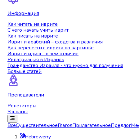
Информация
Как читать на иврите
С чего начать учить иврит
Как писать на иврите
Иврит и арабский – сходства и различия
Как перевести с иврита по картинке
Иврит и идиш - в чем отличие
Репатриация в Израиль
Гражданство Израиля - что нужно для получения
Больше статей
Преподаватели
Репетиторы
Ульпаны
Все
Существительное
Глагол
Прилагательное
Предлог
Ме
Hebrewerry