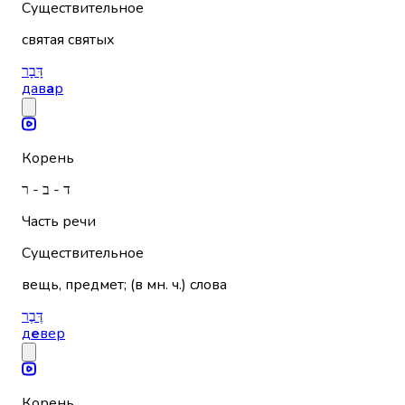
Существительное
святая святых
דָּבָר
дав
а
р
Корень
ד - ב - ר
Часть речи
Существительное
вещь, предмет; (в мн. ч.) слова
דֶּבֶר
д
е
вер
Корень