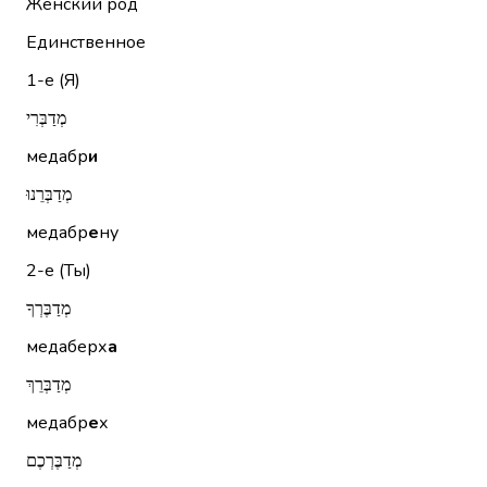
Женский род
Единственное
1-е (Я)
מְדַבְּרִי
медабр
и
מְדַבְּרֵנוּ
медабр
е
ну
2-е (Ты)
מְדַבֶּרְךָ
медаберх
а
מְדַבְּרֵךְ
медабр
е
х
מְדַבֶּרְכֶם