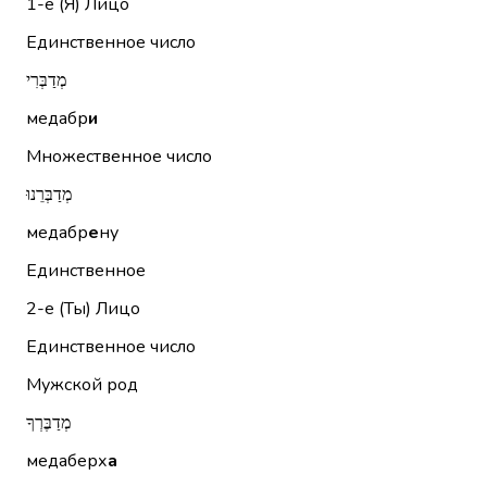
1-е (Я)
Лицо
Единственное число
מְדַבְּרִי
медабр
и
Множественное число
מְדַבְּרֵנוּ
медабр
е
ну
Единственное
2-е (Ты)
Лицо
Единственное число
Мужской род
מְדַבֶּרְךָ
медаберх
а