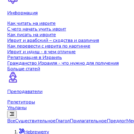
Информация
Как читать на иврите
С чего начать учить иврит
Как писать на иврите
Иврит и арабский – сходства и различия
Как перевести с иврита по картинке
Иврит и идиш - в чем отличие
Репатриация в Израиль
Гражданство Израиля - что нужно для получения
Больше статей
Преподаватели
Репетиторы
Ульпаны
Все
Существительное
Глагол
Прилагательное
Предлог
Ме
Hebrewerry