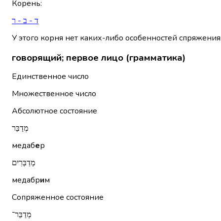
Корень
:
ד - ב - ר
У этого корня нет каких-либо особенностей спряжения
говорящий; первое лицо (грамматика)
Единственное число
Множественное число
Абсолютное состояние
מְדַבֵּר
медаб
е
р
מְדַבְּרִים
медабр
и
м
Сопряженное состояние
מְדַבֵּר־