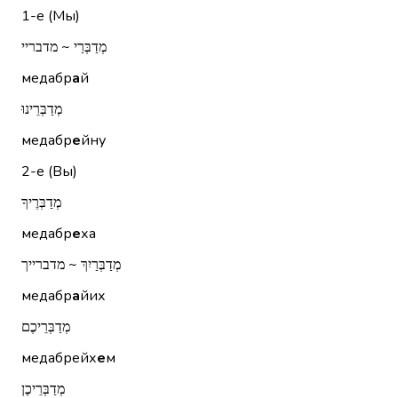
1-е (Мы)
מְדַבְּרַי ~ מדבריי
медабр
а
й
מְדַבְּרֵינוּ
медабр
е
йну
2-е (Вы)
מְדַבְּרֶיךָ
медабр
е
ха
מְדַבְּרַיִךְ ~ מדברייך
медабр
а
йих
מְדַבְּרֵיכֶם
медабрейх
е
м
מְדַבְּרֵיכֶן