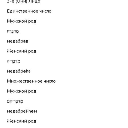
3-е (Они)
Лицо
Единственное число
Мужской род
מְדַבְּרָיו
медабр
а
в
Женский род
מְדַבְּרֶיהָ
медабр
е
hа
Множественное число
Мужской род
מְדַבְּרֵיהֶם
медабрейh
е
м
Женский род