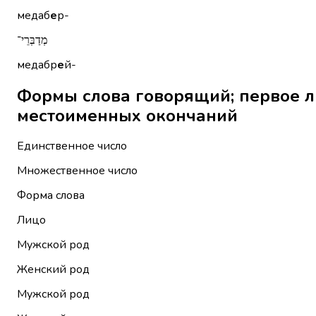
медаб
е
р-
מְדַבְּרֵי־
медабр
е
й-
Формы слова говорящий; первое лицо (гра
местоименных окончаний
Единственное число
Множественное число
Форма слова
Лицо
Мужской род
Женский род
Мужской род