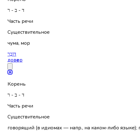
ד - ב - ר
Часть речи
Существительное
чума, мор
דּוֹבֵר
дов
е
р
Корень
ד - ב - ר
Часть речи
Существительное
говорящий (в идиомах — напр., на каком-либо языке); 