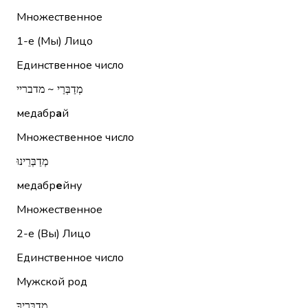
Множественное
1-е (Мы)
Лицо
Единственное число
מְדַבְּרַי ~ מדבריי
медабр
а
й
Множественное число
מְדַבְּרֵינוּ
медабр
е
йну
Множественное
2-е (Вы)
Лицо
Единственное число
Мужской род
מְדַבְּרֶיךָ