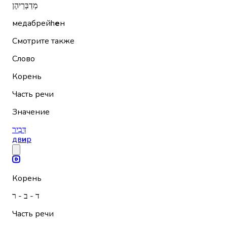
מְדַבְּרֵיהֶן
медабрейh
е
н
Смотрите также
Слово
Корень
Часть речи
Значение
דְּבִיר
дв
и
р
Корень
ד - ב - ר
Часть речи