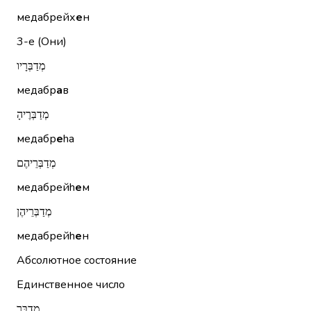
медабрейх
е
н
3-е (Они)
מְדַבְּרָיו
медабр
а
в
מְדַבְּרֶיהָ
медабр
е
hа
מְדַבְּרֵיהֶם
медабрейh
е
м
מְדַבְּרֵיהֶן
медабрейh
е
н
Абсолютное состояние
Единственное число
מְדַבֵּר