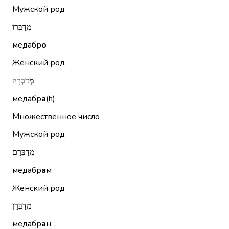
Мужской род
מְדַבְּרוֹ
медабр
о
Женский род
מְדַבְּרָהּ
медабр
а
(h)
Множественное число
Мужской род
מְדַבְּרָם
медабр
а
м
Женский род
מְדַבְּרָן
медабр
а
н