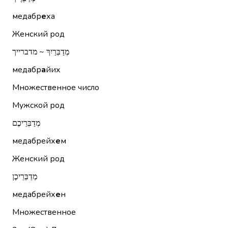
медабр
е
ха
Женский род
מְדַבְּרַיִךְ ~ מדברייך
медабр
а
йих
Множественное число
Мужской род
מְדַבְּרֵיכֶם
медабрейх
е
м
Женский род
מְדַבְּרֵיכֶן
медабрейх
е
н
Множественное