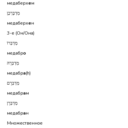
медаберх
е
м
מְדַבֶּרְכֶן
медаберх
е
н
3-е (Он/Она)
מְדַבְּרוֹ
медабр
о
מְדַבְּרָהּ
медабр
а
(h)
מְדַבְּרָם
медабр
а
м
מְדַבְּרָן
медабр
а
н
Множественное