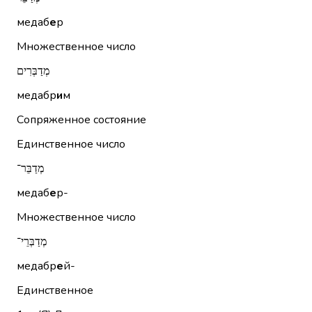
медаб
е
р
Множественное число
מְדַבְּרִים
медабр
и
м
Сопряженное состояние
Единственное число
מְדַבֵּר־
медаб
е
р-
Множественное число
מְדַבְּרֵי־
медабр
е
й-
Единственное