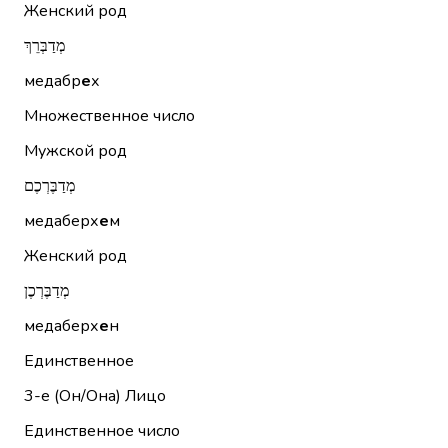
Женский род
מְדַבְּרֵךְ
медабр
е
х
Множественное число
Мужской род
מְדַבֶּרְכֶם
медаберх
е
м
Женский род
מְדַבֶּרְכֶן
медаберх
е
н
Единственное
3-е (Он/Она)
Лицо
Единственное число