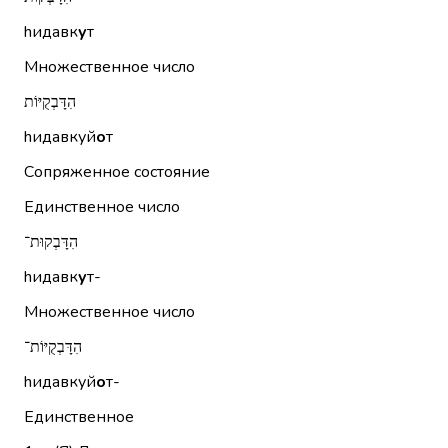
hидавк
у
т
Множественное число
הִדָּבְקֻיּוֹת
hидавкуй
о
т
Сопряженное состояние
Единственное число
הִדָּבְקוּת־
hидавк
у
т-
Множественное число
הִדָּבְקֻיּוֹת־
hидавкуй
о
т-
Единственное