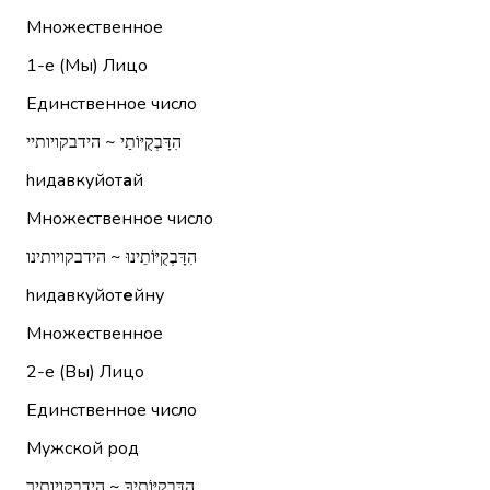
Множественное
1-е (Мы)
Лицо
Единственное число
הִדָּבְקֻיּוֹתַי ~ הידבקויותיי
hидавкуйот
а
й
Множественное число
הִדָּבְקֻיּוֹתֵינוּ ~ הידבקויותינו
hидавкуйот
е
йну
Множественное
2-е (Вы)
Лицо
Единственное число
Мужской род
הִדָּבְקֻיּוֹתֶיךָ ~ הידבקויותיך