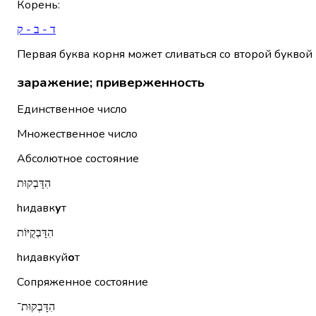
Корень
:
ד - ב - ק
Первая буква корня может сливаться со второй буквой 
заражение; приверженность
Единственное число
Множественное число
Абсолютное состояние
הִדָּבְקוּת
hидавк
у
т
הִדָּבְקֻיּוֹת
hидавкуй
о
т
Сопряженное состояние
הִדָּבְקוּת־