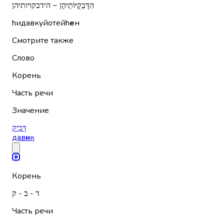
הִדָּבְקֻיּוֹתֵיהֶן ~ הידבקויותיהן
hидавкуйотейh
е
н
Смотрите также
Слово
Корень
Часть речи
Значение
דָּבִיק
дав
и
к
Корень
ד - ב - ק
Часть речи