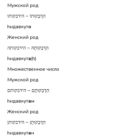
Мужской род
הִדָּבְקוּתוֹ ~ הידבקותו
hидавкут
о
Женский род
הִדָּבְקוּתָהּ ~ הידבקותה
hидавкут
а
(h)
Множественное число
Мужской род
הִדָּבְקוּתָם ~ הידבקותם
hидавкут
а
м
Женский род
הִדָּבְקוּתָן ~ הידבקותן
hидавкут
а
н