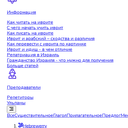
Информация
Как читать на иврите
С чего начать учить иврит
Как писать на иврите
Иврит и арабский – сходства и различия
Как перевести с иврита по картинке
Иврит и идиш - в чем отличие
Репатриация в Израиль
Гражданство Израиля - что нужно для получения
Больше статей
Преподаватели
Репетиторы
Ульпаны
Все
Существительное
Глагол
Прилагательное
Предлог
Ме
Hebrewerry