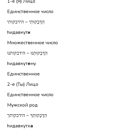
1-е (Я)
Лицо
Единственное число
הִדָּבְקוּתִי ~ הידבקותי
hидавкут
и
Множественное число
הִדָּבְקוּתֵנוּ ~ הידבקותנו
hидавкут
е
ну
Единственное
2-е (Ты)
Лицо
Единственное число
Мужской род
הִדָּבְקוּתְךָ ~ הידבקותך
hидавкутх
а