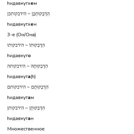
hидавкутх
е
м
הִדָּבְקוּתְכֶן ~ הידבקותכן
hидавкутх
е
н
3-е (Он/Она)
הִדָּבְקוּתוֹ ~ הידבקותו
hидавкут
о
הִדָּבְקוּתָהּ ~ הידבקותה
hидавкут
а
(h)
הִדָּבְקוּתָם ~ הידבקותם
hидавкут
а
м
הִדָּבְקוּתָן ~ הידבקותן
hидавкут
а
н
Множественное