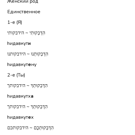
Женский род
Единственное
1-е (Я)
הִדָּבְקוּתִי ~ הידבקותי
hидавкут
и
הִדָּבְקוּתֵנוּ ~ הידבקותנו
hидавкут
е
ну
2-е (Ты)
הִדָּבְקוּתְךָ ~ הידבקותך
hидавкутх
а
הִדָּבְקוּתֵךְ ~ הידבקותך
hидавкут
е
х
הִדָּבְקוּתְכֶם ~ הידבקותכם