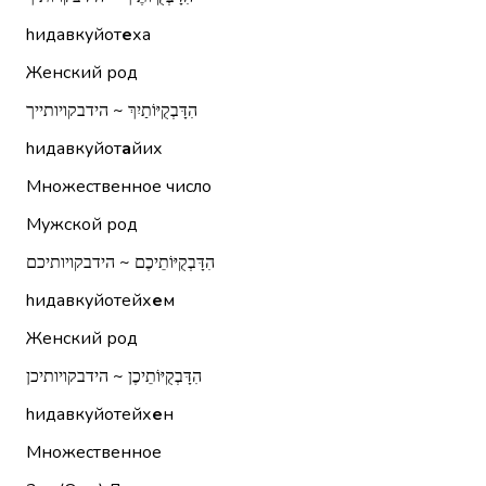
hидавкуйот
е
ха
Женский род
הִדָּבְקֻיּוֹתַיִךְ ~ הידבקויותייך
hидавкуйот
а
йих
Множественное число
Мужской род
הִדָּבְקֻיּוֹתֵיכֶם ~ הידבקויותיכם
hидавкуйотейх
е
м
Женский род
הִדָּבְקֻיּוֹתֵיכֶן ~ הידבקויותיכן
hидавкуйотейх
е
н
Множественное