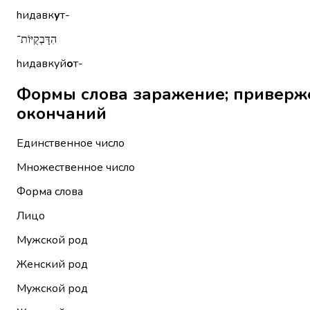
hидавк
у
т-
הִדָּבְקֻיּוֹת־
hидавкуй
о
т-
Формы слова заражение; приверженность הִידָּבְקוּת без
окончаний
Единственное число
Множественное число
Форма слова
Лицо
Мужской род
Женский род
Мужской род