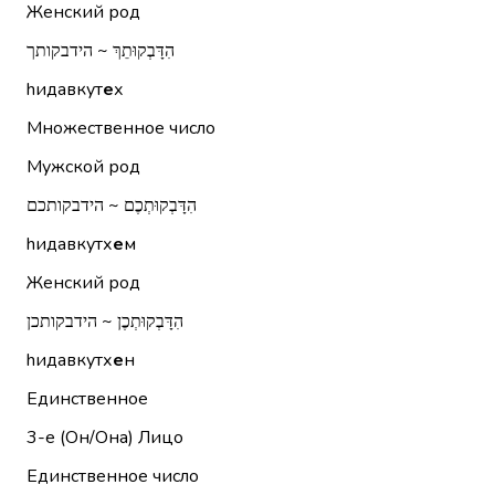
Женский род
הִדָּבְקוּתֵךְ ~ הידבקותך
hидавкут
е
х
Множественное число
Мужской род
הִדָּבְקוּתְכֶם ~ הידבקותכם
hидавкутх
е
м
Женский род
הִדָּבְקוּתְכֶן ~ הידבקותכן
hидавкутх
е
н
Единственное
3-е (Он/Она)
Лицо
Единственное число