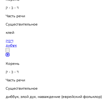
ד - ב - ק
Часть речи
Существительное
клей
דִּיבּוּק
диб
у
к
Корень
ד - ב - ק
Часть речи
Существительное
диббук, злой дух, наваждение (еврейский фольклор)