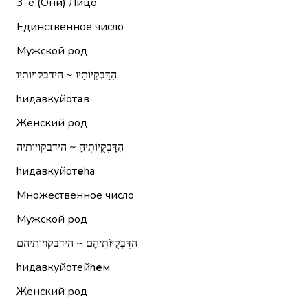
3-е (Они)
Лицо
Единственное число
Мужской род
הִדָּבְקֻיּוֹתָיו ~ הידבקויותיו
hидавкуйот
а
в
Женский род
הִדָּבְקֻיּוֹתֶיהָ ~ הידבקויותיה
hидавкуйот
е
hа
Множественное число
Мужской род
הִדָּבְקֻיּוֹתֵיהֶם ~ הידבקויותיהם
hидавкуйотейh
е
м
Женский род