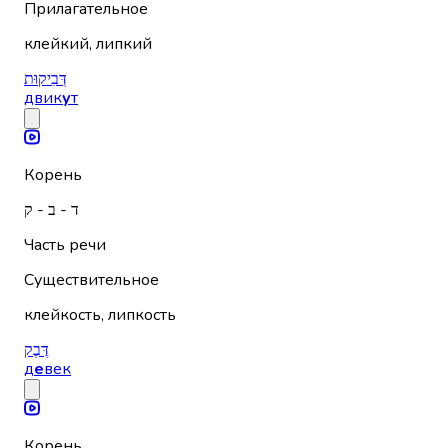
Прилагательное
клейкий, липкий
דְּבִיקוּת
двик
у
т
Корень
ד - ב - ק
Часть речи
Существительное
клейкость, липкость
דֶּבֶק
д
е
век
Корень