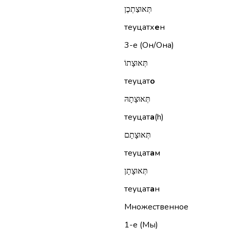
תְּאוּצַתְכֶן
теуцатх
е
н
3-е (Он/Она)
תְּאוּצָתוֹ
теуцат
о
תְּאוּצָתָהּ
теуцат
а
(h)
תְּאוּצָתָם
теуцат
а
м
תְּאוּצָתָן
теуцат
а
н
Множественное
1-е (Мы)