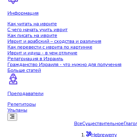
Информация
Как читать на иврите
С чего начать учить иврит
Как писать на иврите
Иврит и арабский – сходства и различия
Как перевести с иврита по картинке
Иврит и идиш - в чем отличие
Репатриация в Израиль
Гражданство Израиля - что нужно для получения
Больше статей
Преподаватели
Репетиторы
Ульпаны
Все
Существительное
Глаго
Hebrewerry