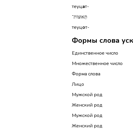
теуц
а
т-
תְּאוּצוֹת־
теуц
о
т-
Единственное число
Множественное число
Форма слова
Лицо
Мужской род
Женский род
Мужской род
Женский род