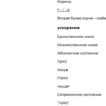
Корень
:
א - ו - ץ
Вторая буква корня – слаба
ускорение
Единственное число
Множественное число
Абсолютное состояние
תְּאוּצָה
теуц
а
תְּאוּצוֹת
теуц
о
т
Сопряженное состояние
תְּאוּצַת־