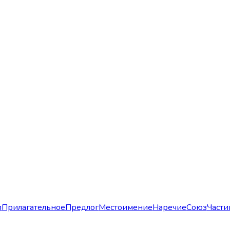
л
Прилагательное
Предлог
Местоимение
Наречие
Союз
Части