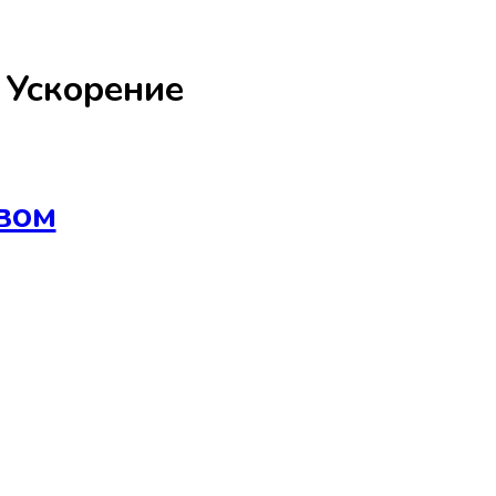
а
Ускорение
вом