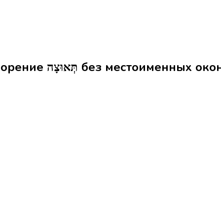
Формы слова ускорение תְּאוּצָה без местоимен