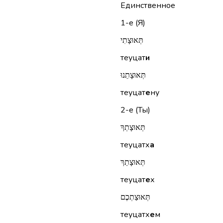
Единственное
1-е (Я)
תְּאוּצָתִי
теуцат
и
תְּאוּצָתֵנוּ
теуцат
е
ну
2-е (Ты)
תְּאוּצָתְךָ
теуцатх
а
תְּאוּצָתֵךְ
теуцат
е
х
תְּאוּצַתְכֶם
теуцатх
е
м