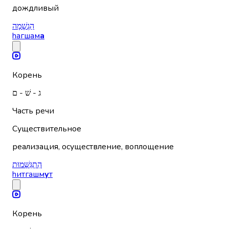
дождливый
הַגְשָׁמָה
hагшам
а
Корень
ג - שׁ - ם
Часть речи
Существительное
реализация, осуществление, воплощение
הִתְגַּשְּׁמוּת
hитгашм
у
т
Корень