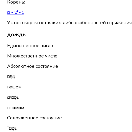
Корень
:
ג - שׁ - ם
У этого корня нет каких-либо особенностей спряжения
дождь
Единственное число
Множественное число
Абсолютное состояние
גֶּשֶׁם
г
е
шем
גְּשָׁמִים
гшам
и
м
Сопряженное состояние
גֶּשֶׁם־