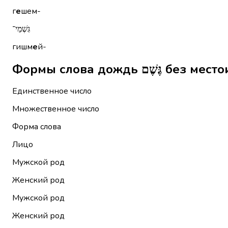
г
е
шем-
גִּשְׁמֵי־
гишм
е
й-
Формы слова дождь 
Единственное число
Множественное число
Форма слова
Лицо
Мужской род
Женский род
Мужской род
Женский род