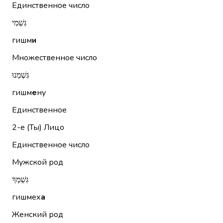
Единственное число
גִּשְׁמִי
гишм
и
Множественное число
גִּשְׁמֵנוּ
гишм
е
ну
Единственное
2-е (Ты)
Лицо
Единственное число
Мужской род
גִּשְׁמְךָ
гишмех
а
Женский род