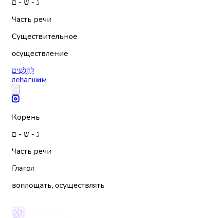
ג - שׁ - ם
Часть речи
Существительное
осуществление
לְהַגְשִׁים
леhагш
и
м
Корень
ג - שׁ - ם
Часть речи
Глагол
воплощать, осуществлять