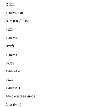
גִּשְׁמְכֶן
гишмех
е
н
3-е (Он/Она)
גִּשְׁמוֹ
гишм
о
גִּשְׁמָהּ
гишм
а
(h)
גִּשְׁמָם
гишм
а
м
גִּשְׁמָן
гишм
а
н
Множественное
1-е (Мы)