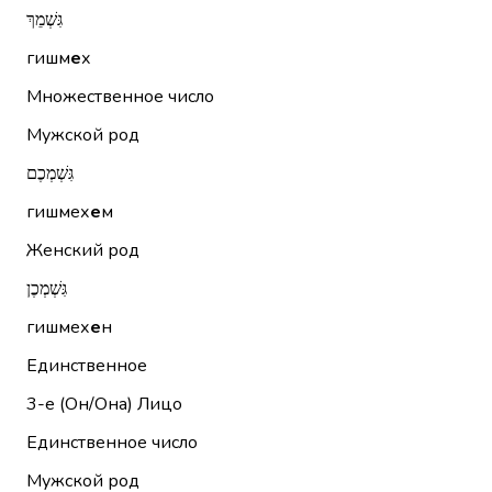
גִּשְׁמֵךְ
гишм
е
х
Множественное число
Мужской род
גִּשְׁמְכֶם
гишмех
е
м
Женский род
גִּשְׁמְכֶן
гишмех
е
н
Единственное
3-е (Он/Она)
Лицо
Единственное число
Мужской род