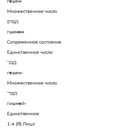
г
е
шем
Множественное число
גְּשָׁמִים
гшам
и
м
Сопряженное состояние
Единственное число
גֶּשֶׁם־
г
е
шем-
Множественное число
גִּשְׁמֵי־
гишм
е
й-
Единственное
1-е (Я)
Лицо