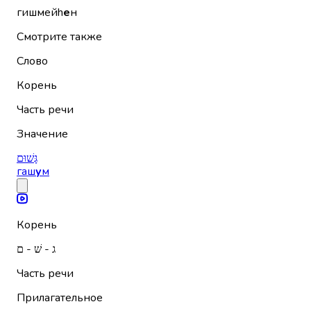
гишмейh
е
н
Смотрите также
Слово
Корень
Часть речи
Значение
גָּשׁוּם
гаш
у
м
Корень
ג - שׁ - ם
Часть речи
Прилагательное