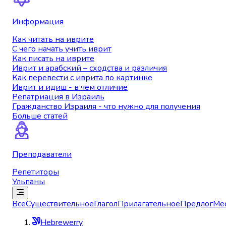
Информация
Как читать на иврите
С чего начать учить иврит
Как писать на иврите
Иврит и арабский – сходства и различия
Как перевести с иврита по картинке
Иврит и идиш - в чем отличие
Репатриация в Израиль
Гражданство Израиля - что нужно для получения
Больше статей
Преподаватели
Репетиторы
Ульпаны
Все
Существительное
Глагол
Прилагательное
Предлог
Ме
Hebrewerry