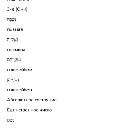
3-е (Они)
גְּשָׁמָיו
гшам
а
в
גְּשָׁמֶיהָ
гшам
е
hа
גִּשְׁמֵיהֶם
гишмейh
е
м
גִּשְׁמֵיהֶן
гишмейh
е
н
Абсолютное состояние
Единственное число
גֶּשֶׁם