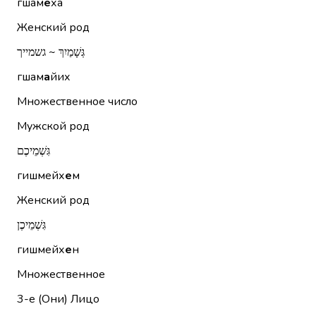
гшам
е
ха
Женский род
גְּשָׁמַיִךְ ~ גשמייך
гшам
а
йих
Множественное число
Мужской род
גִּשְׁמֵיכֶם
гишмейх
е
м
Женский род
גִּשְׁמֵיכֶן
гишмейх
е
н
Множественное
3-е (Они)
Лицо