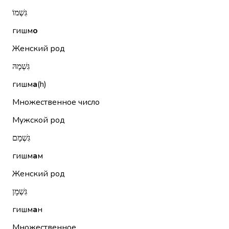
גִּשְׁמוֹ
гишм
о
Женский род
גִּשְׁמָהּ
гишм
а
(h)
Множественное число
Мужской род
גִּשְׁמָם
гишм
а
м
Женский род
גִּשְׁמָן
гишм
а
н
Множественное