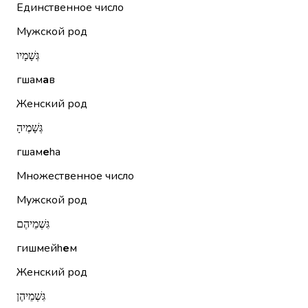
Единственное число
Мужской род
גְּשָׁמָיו
гшам
а
в
Женский род
גְּשָׁמֶיהָ
гшам
е
hа
Множественное число
Мужской род
גִּשְׁמֵיהֶם
гишмейh
е
м
Женский род
גִּשְׁמֵיהֶן