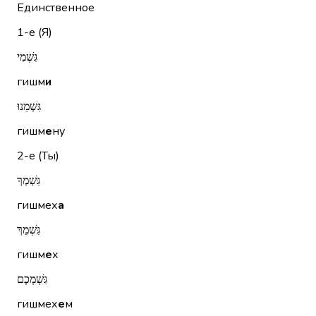
Единственное
1-е (Я)
גִּשְׁמִי
гишм
и
גִּשְׁמֵנוּ
гишм
е
ну
2-е (Ты)
גִּשְׁמְךָ
гишмех
а
גִּשְׁמֵךְ
гишм
е
х
גִּשְׁמְכֶם
гишмех
е
м