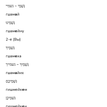
גְּשָׁמַי ~ גשמיי
гшам
а
й
גְּשָׁמֵינוּ
гшам
е
йну
2-е (Вы)
גְּשָׁמֶיךָ
гшам
е
ха
גְּשָׁמַיִךְ ~ גשמייך
гшам
а
йих
גִּשְׁמֵיכֶם
гишмейх
е
м
גִּשְׁמֵיכֶן
гишмейх
е
н