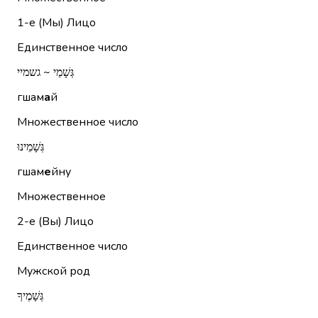
1-е (Мы)
Лицо
Единственное число
גְּשָׁמַי ~ גשמיי
гшам
а
й
Множественное число
גְּשָׁמֵינוּ
гшам
е
йну
Множественное
2-е (Вы)
Лицо
Единственное число
Мужской род
גְּשָׁמֶיךָ