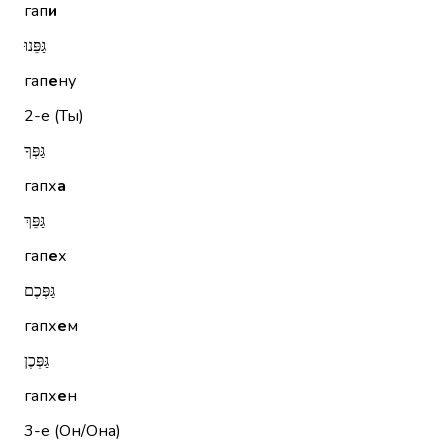
гап
и
גַּפֵּנוּ
гап
е
ну
2-е (Ты)
גַּפְּךָ
гапх
а
גַּפֵּךְ
гап
е
х
גַּפְּכֶם
гапх
е
м
גַּפְּכֶן
гапх
е
н
3-е (Он/Она)