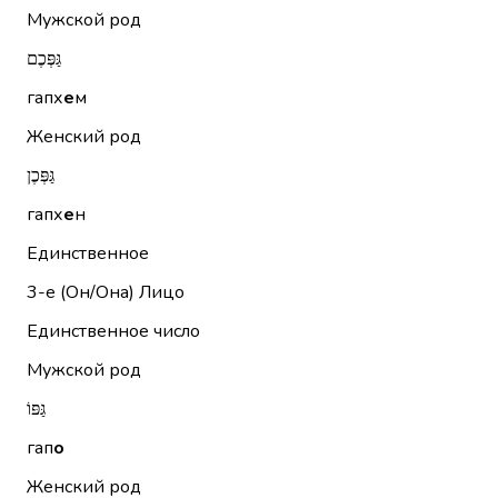
Мужской род
גַּפְּכֶם
гапх
е
м
Женский род
גַּפְּכֶן
гапх
е
н
Единственное
3-е (Он/Она)
Лицо
Единственное число
Мужской род
גַּפּוֹ
гап
о
Женский род