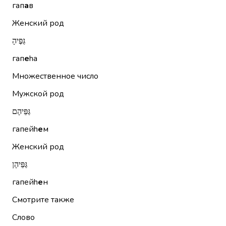
гап
а
в
Женский род
גַּפֶּיהָ
гап
е
hа
Множественное число
Мужской род
גַּפֵּיהֶם
гапейh
е
м
Женский род
גַּפֵּיהֶן
гапейh
е
н
Смотрите также
Слово