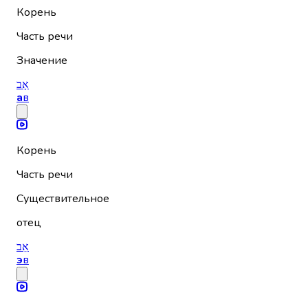
Корень
Часть речи
Значение
אָב
а
в
Корень
Часть речи
Существительное
отец
אֵב
э
в