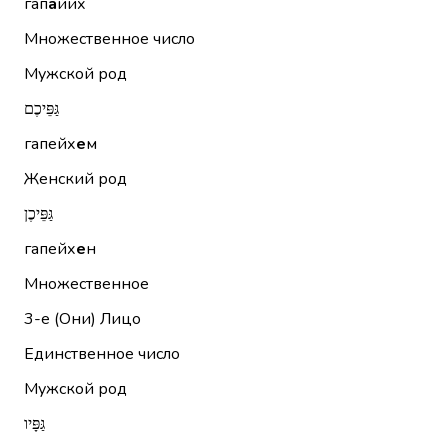
гап
а
йих
Множественное число
Мужской род
גַּפֵּיכֶם
гапейх
е
м
Женский род
גַּפֵּיכֶן
гапейх
е
н
Множественное
3-е (Они)
Лицо
Единственное число
Мужской род
גַּפָּיו