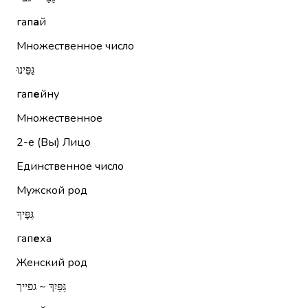
гап
а
й
Множественное число
גַּפֵּינוּ
гап
е
йну
Множественное
2-е (Вы)
Лицо
Единственное число
Мужской род
גַּפֶּיךָ
гап
е
ха
Женский род
גַּפַּיִךְ ~ גפייך