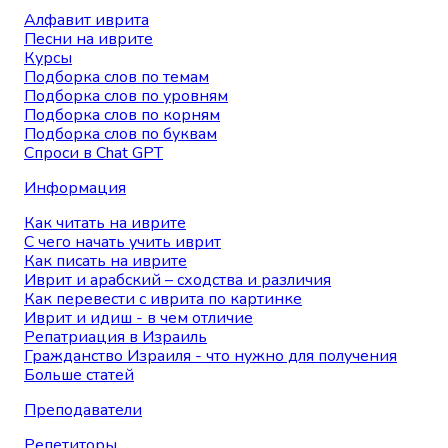
Алфавит иврита
Песни на иврите
Курсы
Подборка слов по темам
Подборка слов по уровням
Подборка слов по корням
Подборка слов по буквам
Спроси в Chat GPT
Информация
Как читать на иврите
С чего начать учить иврит
Как писать на иврите
Иврит и арабский – сходства и различия
Как перевести с иврита по картинке
Иврит и идиш - в чем отличие
Репатриация в Израиль
Гражданство Израиля - что нужно для получения
Больше статей
Преподаватели
Репетиторы