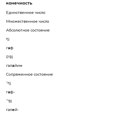
конечность
Единственное число
Множественное число
Абсолютное состояние
גַּף
г
а
ф
גַּפַּיִם
гап
а
йим
Сопряженное состояние
גַּף־
г
а
ф-
גַּפֵּי־
гап
е
й-