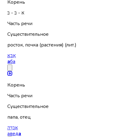
Корень
א - ב - ב
Часть речи
Существительное
росток, почка (растения) (лит.)
אַבָּא
а
ба
Корень
Часть речи
Существительное
папа, отец
אֲבֵדָה
авед
а