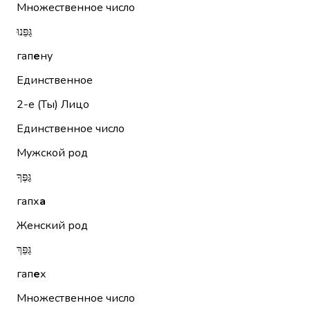
Множественное число
גַּפֵּנוּ
гап
е
ну
Единственное
2-е (Ты)
Лицо
Единственное число
Мужской род
גַּפְּךָ
гапх
а
Женский род
גַּפֵּךְ
гап
е
х
Множественное число