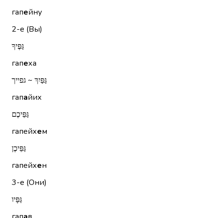
гап
е
йну
2-е (Вы)
גַּפֶּיךָ
гап
е
ха
גַּפַּיִךְ ~ גפייך
гап
а
йих
גַּפֵּיכֶם
гапейх
е
м
גַּפֵּיכֶן
гапейх
е
н
3-е (Они)
גַּפָּיו
гап
а
в