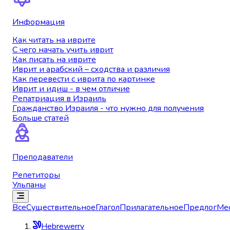
Информация
Как читать на иврите
С чего начать учить иврит
Как писать на иврите
Иврит и арабский – сходства и различия
Как перевести с иврита по картинке
Иврит и идиш - в чем отличие
Репатриация в Израиль
Гражданство Израиля - что нужно для получения
Больше статей
Преподаватели
Репетиторы
Ульпаны
Все
Существительное
Глагол
Прилагательное
Предлог
Ме
Hebrewerry