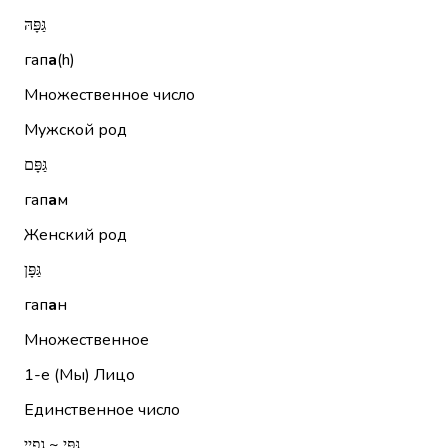
גַּפָּהּ
гап
а
(h)
Множественное число
Мужской род
גַּפָּם
гап
а
м
Женский род
גַּפָּן
гап
а
н
Множественное
1-е (Мы)
Лицо
Единственное число
גַּפַּי ~ גפיי