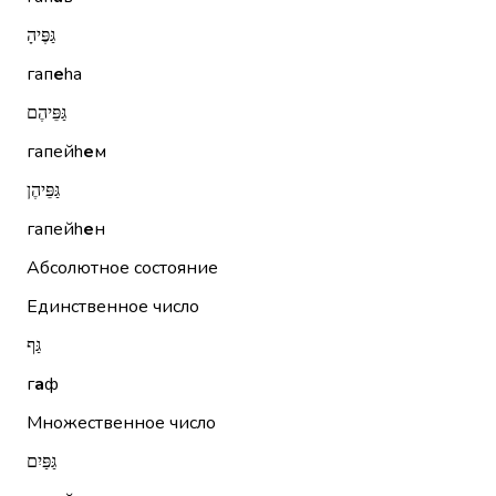
גַּפֶּיהָ
гап
е
hа
גַּפֵּיהֶם
гапейh
е
м
גַּפֵּיהֶן
гапейh
е
н
Абсолютное состояние
Единственное число
גַּף
г
а
ф
Множественное число
גַּפַּיִם