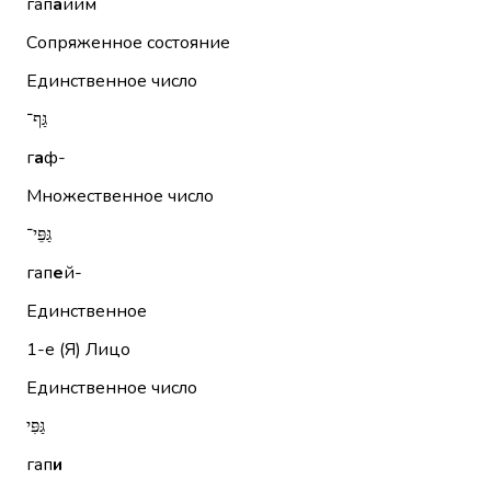
гап
а
йим
Сопряженное состояние
Единственное число
גַּף־
г
а
ф-
Множественное число
גַּפֵּי־
гап
е
й-
Единственное
1-е (Я)
Лицо
Единственное число
גַּפִּי
гап
и