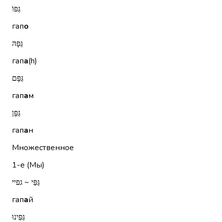
גַּפּוֹ
гап
о
גַּפָּהּ
гап
а
(h)
גַּפָּם
гап
а
м
גַּפָּן
гап
а
н
Множественное
1-е (Мы)
גַּפַּי ~ גפיי
гап
а
й
גַּפֵּינוּ