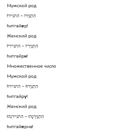
Мужской род
הִתְגַּיֵּר!‏ ~ התגייר!‏
hитгай
е
р!
Женский род
הִתְגַּיְּרִי!‏ ~ התגיירי!‏
hитгайр
и
!
Множественное число
Мужской род
הִתְגַּיְּרוּ!‏ ~ התגיירו!‏
hитгайр
у
!
Женский род
הִתְגַּיֵּרְנָה!‏ ~ התגיירנה!‏
hитгай
е
рна!