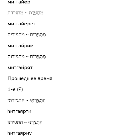
митгай
е
р
מִתְגַּיֶּרֶת ~ מתגיירת
митгай
е
рет
מִתְגַּיְּרִים ~ מתגיירים
митгайр
и
м
מִתְגַּיְּרוֹת ~ מתגיירות
митгайр
о
т
Прошедшее время
1-е (Я)
הִתְגַּיַּרְתִּי ~ התגיירתי
hитга
я
рти
הִתְגַּיַּרְנוּ ~ התגיירנו
hитга
я
рну