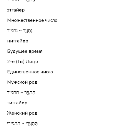
этгай
е
р
Множественное число
נִתְגַּיֵּר ~ נתגייר
нитгай
е
р
Будущее время
2-е (Ты)
Лицо
Единственное число
Мужской род
תִּתְגַּיֵּר ~ תתגייר
титгай
е
р
Женский род
תִּתְגַּיְּרִי ~ תתגיירי