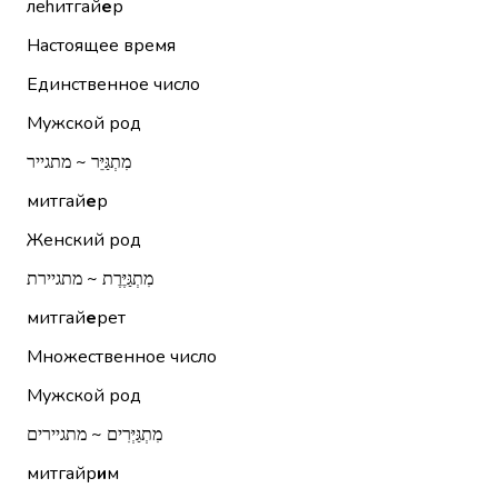
леhитгай
е
р
Настоящее время
Единственное число
Мужской род
מִתְגַּיֵּר ~ מתגייר
митгай
е
р
Женский род
מִתְגַּיֶּרֶת ~ מתגיירת
митгай
е
рет
Множественное число
Мужской род
מִתְגַּיְּרִים ~ מתגיירים
митгайр
и
м