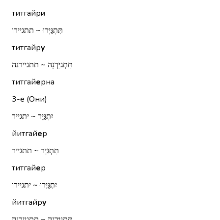
титгайр
и
תִּתְגַּיְּרוּ ~ תתגיירו
титгайр
у
תִּתְגַּיֵּרְנָה ~ תתגיירנה
титгай
е
рна
3-е (Они)
יִתְגַּיֵּר ~ יתגייר
йитгай
е
р
תִּתְגַּיֵּר ~ תתגייר
титгай
е
р
יִתְגַּיְּרוּ ~ יתגיירו
йитгайр
у
תִּתְגַּיֵּרְנָה ~ תתגיירנה