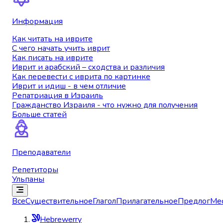
Информация
Как читать на иврите
С чего начать учить иврит
Как писать на иврите
Иврит и арабский – сходства и различия
Как перевести с иврита по картинке
Иврит и идиш - в чем отличие
Репатриация в Израиль
Гражданство Израиля - что нужно для получения
Больше статей
Преподаватели
Репетиторы
Ульпаны
Все
Существительное
Глагол
Прилагательное
Предлог
Ме
Hebrewerry