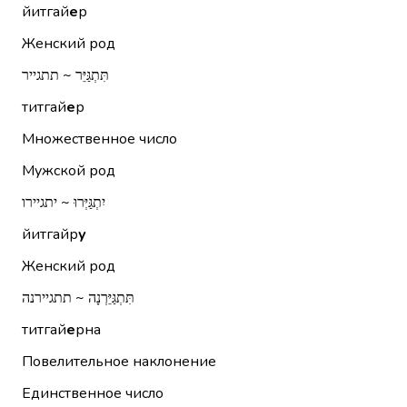
йитгай
е
р
Женский род
תִּתְגַּיֵּר ~ תתגייר
титгай
е
р
Множественное число
Мужской род
יִתְגַּיְּרוּ ~ יתגיירו
йитгайр
у
Женский род
תִּתְגַּיֵּרְנָה ~ תתגיירנה
титгай
е
рна
Повелительное наклонение
Единственное число