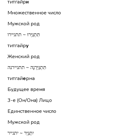
титгайр
и
Множественное число
Мужской род
תִּתְגַּיְּרוּ ~ תתגיירו
титгайр
у
Женский род
תִּתְגַּיֵּרְנָה ~ תתגיירנה
титгай
е
рна
Будущее время
3-е (Он/Она)
Лицо
Единственное число
Мужской род
יִתְגַּיֵּר ~ יתגייר