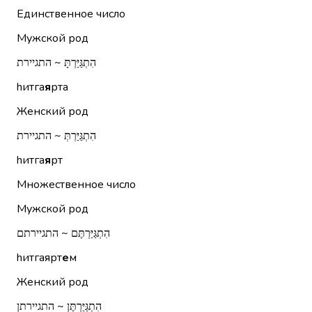
Единственное число
Мужской род
הִתְגַּיַּרְתָּ ~ התגיירת
hитга
я
рта
Женский род
הִתְגַּיַּרְתְּ ~ התגיירת
hитга
я
рт
Множественное число
Мужской род
הִתְגַּיַּרְתֶּם ~ התגיירתם
hитгаярт
е
м
Женский род
הִתְגַּיַּרְתֶּן ~ התגיירתן