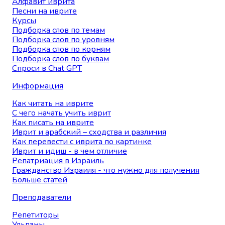
Алфавит иврита
Песни на иврите
Курсы
Подборка слов по темам
Подборка слов по уровням
Подборка слов по корням
Подборка слов по буквам
Спроси в Chat GPT
Информация
Как читать на иврите
С чего начать учить иврит
Как писать на иврите
Иврит и арабский – сходства и различия
Как перевести с иврита по картинке
Иврит и идиш - в чем отличие
Репатриация в Израиль
Гражданство Израиля - что нужно для получения
Больше статей
Преподаватели
Репетиторы
Ульпаны