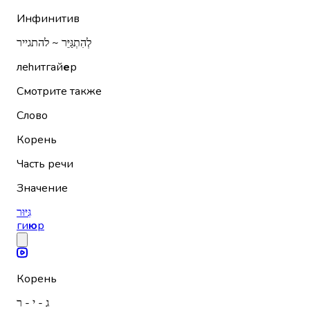
Инфинитив
לְהִתְגַּיֵּר ~ להתגייר
леhитгай
е
р
Смотрите также
Слово
Корень
Часть речи
Значение
גִּיּוּר
ги
ю
р
Корень
ג - י - ר