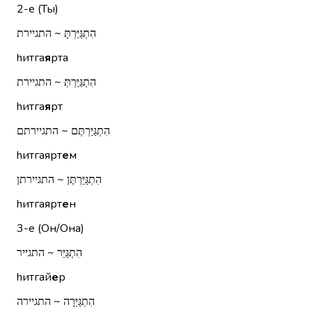
2-е (Ты)
הִתְגַּיַּרְתָּ ~ התגיירת
hитга
я
рта
הִתְגַּיַּרְתְּ ~ התגיירת
hитга
я
рт
הִתְגַּיַּרְתֶּם ~ התגיירתם
hитгаярт
е
м
הִתְגַּיַּרְתֶּן ~ התגיירתן
hитгаярт
е
н
3-е (Он/Она)
הִתְגַּיֵּר ~ התגייר
hитгай
е
р
הִתְגַּיְּרָה ~ התגיירה