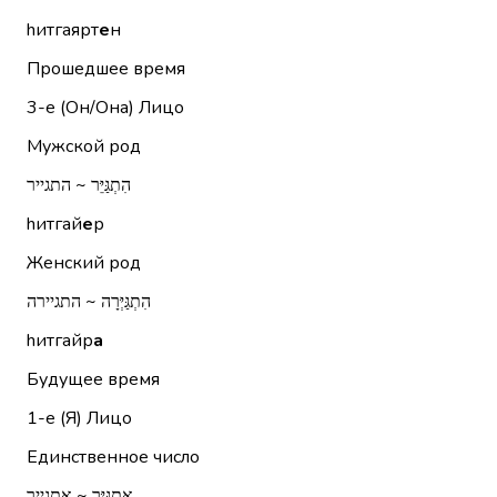
hитгаярт
е
н
Прошедшее время
3-е (Он/Она)
Лицо
Мужской род
הִתְגַּיֵּר ~ התגייר
hитгай
е
р
Женский род
הִתְגַּיְּרָה ~ התגיירה
hитгайр
а
Будущее время
1-е (Я)
Лицо
Единственное число
אֶתְגַּיֵּר ~ אתגייר