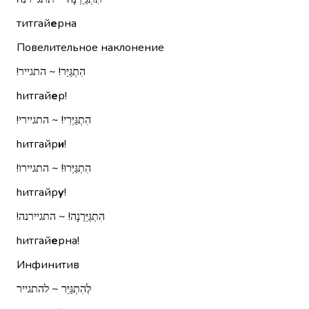
титгай
е
рна
Повелительное наклонение
הִתְגַּיֵּר!‏ ~ התגייר!‏
hитгай
е
р!
הִתְגַּיְּרִי!‏ ~ התגיירי!‏
hитгайр
и
!
הִתְגַּיְּרוּ!‏ ~ התגיירו!‏
hитгайр
у
!
הִתְגַּיֵּרְנָה!‏ ~ התגיירנה!‏
hитгай
е
рна!
Инфинитив
לְהִתְגַּיֵּר ~ להתגייר