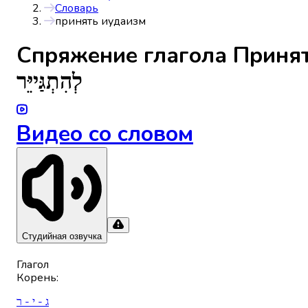
Словарь
принять иудаизм
Спряжениe глагола
Принят
לְהִתְגַּייֵּר
Видео со словом
Студийная озвучка
Глагол
Корень
:
ג - י - ר