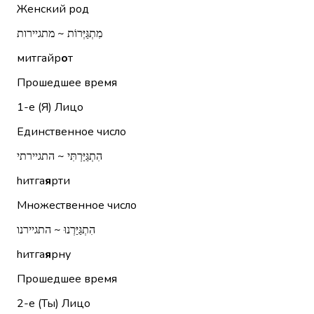
Женский род
מִתְגַּיְּרוֹת ~ מתגיירות
митгайр
о
т
Прошедшее время
1-е (Я)
Лицо
Единственное число
הִתְגַּיַּרְתִּי ~ התגיירתי
hитга
я
рти
Множественное число
הִתְגַּיַּרְנוּ ~ התגיירנו
hитга
я
рну
Прошедшее время
2-е (Ты)
Лицо