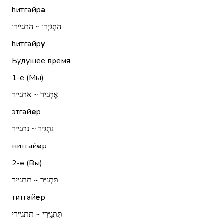
hитгайр
а
הִתְגַּיְּרוּ ~ התגיירו
hитгайр
у
Будущее время
1-е (Мы)
אֶתְגַּיֵּר ~ אתגייר
этгай
е
р
נִתְגַּיֵּר ~ נתגייר
нитгай
е
р
2-е (Вы)
תִּתְגַּיֵּר ~ תתגייר
титгай
е
р
תִּתְגַּיְּרִי ~ תתגיירי