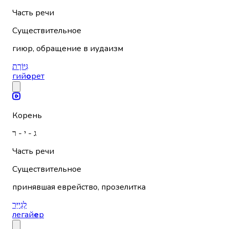
Часть речи
Существительное
гиюр, обращение в иудаизм
גִּיּוֹרֶת
гий
о
рет
Корень
ג - י - ר
Часть речи
Существительное
принявшая еврейство, прозелитка
לְגַייֵּר
легай
е
р