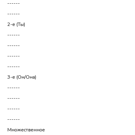
------
------
2-е (Ты)
------
------
------
------
3-е (Он/Она)
------
------
------
------
Множественное