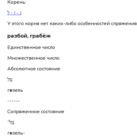
Корень
:
ג - ז - ל
У этого корня нет каких-либо особенностей спряжения
разбой, грабёж
Единственное число
Множественное число
Абсолютное состояние
גֶּזֶל
г
е
зель
------
Сопряженное состояние
גֶּזֶל־
г
е
зель-