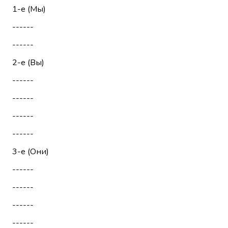
1-е (Мы)
------
------
2-е (Вы)
------
------
------
------
3-е (Они)
------
------
------
------