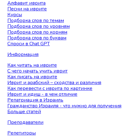
Алфавит иврита
Песни на иврите
Курсы
Подборка слов по темам
Подборка слов по уровням
Подборка слов по корням
Подборка слов по буквам
Спроси в Chat GPT
Информация
Как читать на иврите
С чего начать учить иврит
Как писать на иврите
Иврит и арабский – сходства и различия
Как перевести с иврита по картинке
Иврит и идиш - в чем отличие
Репатриация в Израиль
Гражданство Израиля - что нужно для получения
Больше статей
Преподаватели
Репетиторы