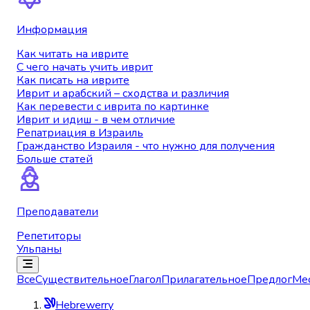
Информация
Как читать на иврите
С чего начать учить иврит
Как писать на иврите
Иврит и арабский – сходства и различия
Как перевести с иврита по картинке
Иврит и идиш - в чем отличие
Репатриация в Израиль
Гражданство Израиля - что нужно для получения
Больше статей
Преподаватели
Репетиторы
Ульпаны
Все
Существительное
Глагол
Прилагательное
Предлог
Ме
Hebrewerry