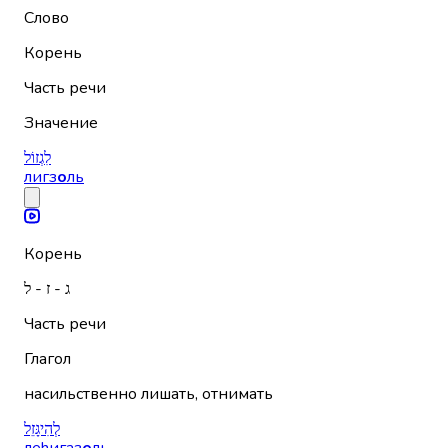
Слово
Корень
Часть речи
Значение
לִגְזוֹל
лигз
о
ль
Корень
ג - ז - ל
Часть речи
Глагол
насильственно лишать, отнимать
לְהִיגָּזֵל