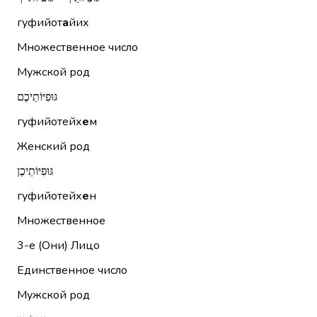
гуфийот
а
йих
Множественное число
Мужской род
גּוּפִיּוֹתֵיכֶם
гуфийотейх
е
м
Женский род
גּוּפִיּוֹתֵיכֶן
гуфийотейх
е
н
Множественное
3-е (Они)
Лицо
Единственное число
Мужской род