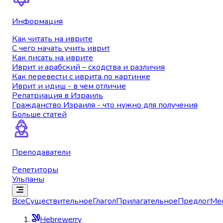
Информация
Как читать на иврите
С чего начать учить иврит
Как писать на иврите
Иврит и арабский – сходства и различия
Как перевести с иврита по картинке
Иврит и идиш - в чем отличие
Репатриация в Израиль
Гражданство Израиля - что нужно для получения
Больше статей
Преподаватели
Репетиторы
Ульпаны
Все
Существительное
Глагол
Прилагательное
Предлог
Ме
Hebrewerry