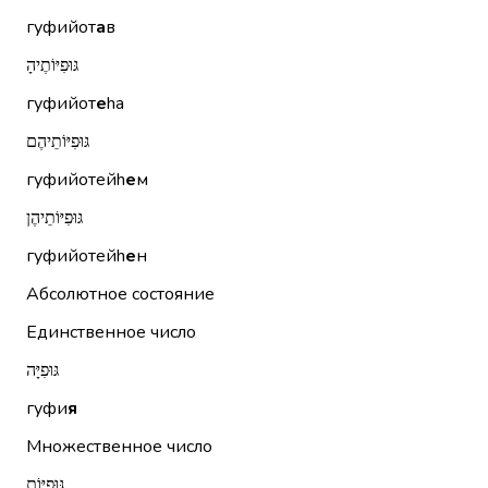
гуфийот
а
в
גּוּפִיּוֹתֶיהָ
гуфийот
е
hа
גּוּפִיּוֹתֵיהֶם
гуфийотейh
е
м
גּוּפִיּוֹתֵיהֶן
гуфийотейh
е
н
Абсолютное состояние
Единственное число
גּוּפִיָּה
гуфи
я
Множественное число
גּוּפִיּוֹת