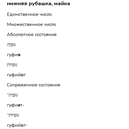
нижняя рубашка, майка
Единственное число
Множественное число
Абсолютное состояние
גּוּפִיָּה
гуфи
я
גּוּפִיּוֹת
гуфий
о
т
Сопряженное состояние
גּוּפִיַּת־
гуфи
я
т-
גּוּפִיּוֹת־
гуфий
о
т-