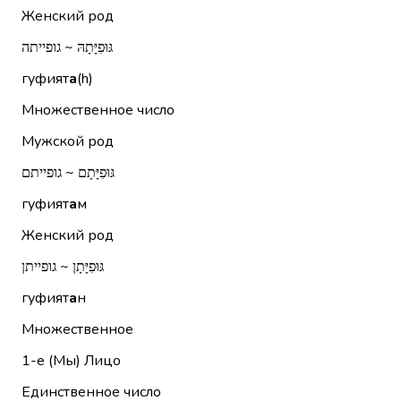
Женский род
גּוּפִיָּתָהּ ~ גופייתה
гуфият
а
(h)
Множественное число
Мужской род
גּוּפִיָּתָם ~ גופייתם
гуфият
а
м
Женский род
גּוּפִיָּתָן ~ גופייתן
гуфият
а
н
Множественное
1-е (Мы)
Лицо
Единственное число