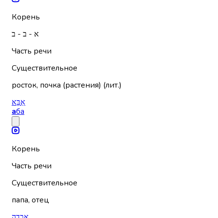
Корень
א - ב - ב
Часть речи
Существительное
росток, почка (растения) (лит.)
אַבָּא
а
ба
Корень
Часть речи
Существительное
папа, отец
אֲבֵדָה