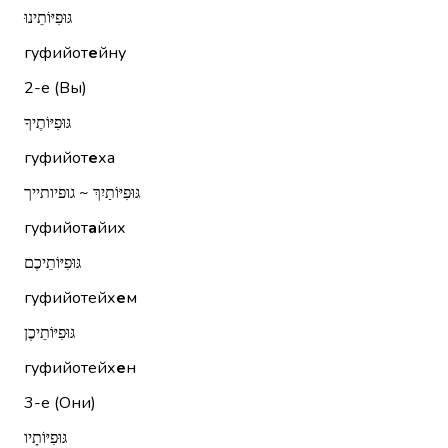
גּוּפִיּוֹתֵינוּ
гуфийот
е
йну
2-е (Вы)
גּוּפִיּוֹתֶיךָ
гуфийот
е
ха
גּוּפִיּוֹתַיִךְ ~ גופיותייך
гуфийот
а
йих
גּוּפִיּוֹתֵיכֶם
гуфийотейх
е
м
גּוּפִיּוֹתֵיכֶן
гуфийотейх
е
н
3-е (Они)
גּוּפִיּוֹתָיו