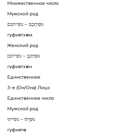
Множественное число
Мужской род
גּוּפִיַּתְכֶם ~ גופייתכם
гуфиятх
е
м
Женский род
גּוּפִיַּתְכֶן ~ גופייתכן
гуфиятх
е
н
Единственное
3-е (Он/Она)
Лицо
Единственное число
Мужской род
גּוּפִיָּתוֹ ~ גופייתו
гуфият
о