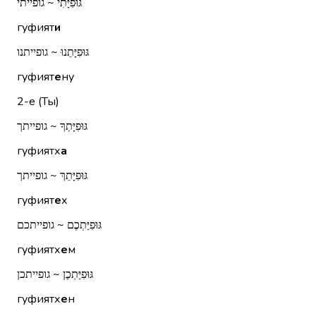
גּוּפִיָּתִי ~ גופייתי
гуфият
и
גּוּפִיָּתֵנוּ ~ גופייתנו
гуфият
е
ну
2-е (Ты)
גּוּפִיָּתְךָ ~ גופייתך
гуфиятх
а
גּוּפִיָּתֵךְ ~ גופייתך
гуфият
е
х
גּוּפִיַּתְכֶם ~ גופייתכם
гуфиятх
е
м
גּוּפִיַּתְכֶן ~ גופייתכן
гуфиятх
е
н