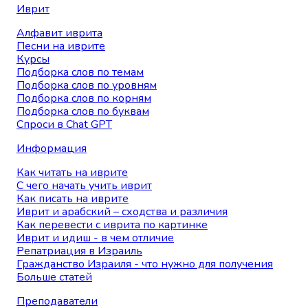
Иврит
Алфавит иврита
Песни на иврите
Курсы
Подборка слов по темам
Подборка слов по уровням
Подборка слов по корням
Подборка слов по буквам
Спроси в Chat GPT
Информация
Как читать на иврите
С чего начать учить иврит
Как писать на иврите
Иврит и арабский – сходства и различия
Как перевести с иврита по картинке
Иврит и идиш - в чем отличие
Репатриация в Израиль
Гражданство Израиля - что нужно для получения
Больше статей
Преподаватели