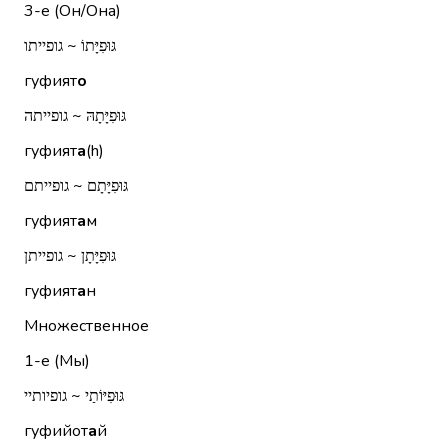
3-е (Он/Она)
גּוּפִיָּתוֹ ~ גופייתו
гуфият
о
גּוּפִיָּתָהּ ~ גופייתה
гуфият
а
(h)
גּוּפִיָּתָם ~ גופייתם
гуфият
а
м
גּוּפִיָּתָן ~ גופייתן
гуфият
а
н
Множественное
1-е (Мы)
גּוּפִיּוֹתַי ~ גופיותיי
гуфийот
а
й