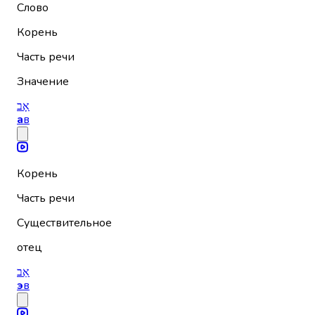
Слово
Корень
Часть речи
Значение
אָב
а
в
Корень
Часть речи
Существительное
отец
אֵב
э
в