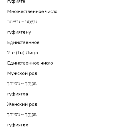
гуфият
и
Множественное число
גּוּפִיָּתֵנוּ ~ גופייתנו
гуфият
е
ну
Единственное
2-е (Ты)
Лицо
Единственное число
Мужской род
גּוּפִיָּתְךָ ~ גופייתך
гуфиятх
а
Женский род
גּוּפִיָּתֵךְ ~ גופייתך
гуфият
е
х