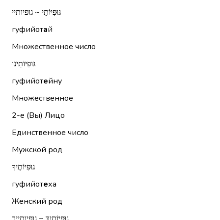
גּוּפִיּוֹתַי ~ גופיותיי
гуфийот
а
й
Множественное число
גּוּפִיּוֹתֵינוּ
гуфийот
е
йну
Множественное
2-е (Вы)
Лицо
Единственное число
Мужской род
גּוּפִיּוֹתֶיךָ
гуфийот
е
ха
Женский род
גּוּפִיּוֹתַיִךְ ~ גופיותייך