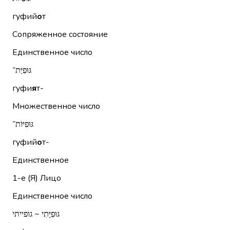
гуфий
о
т
Сопряженное состояние
Единственное число
גּוּפִיַּת־
гуфи
я
т-
Множественное число
גּוּפִיּוֹת־
гуфий
о
т-
Единственное
1-е (Я)
Лицо
Единственное число
גּוּפִיָּתִי ~ גופייתי