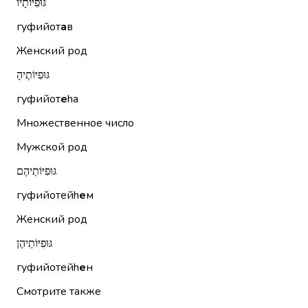
גּוּפִיּוֹתָיו
гуфийот
а
в
Женский род
גּוּפִיּוֹתֶיהָ
гуфийот
е
hа
Множественное число
Мужской род
גּוּפִיּוֹתֵיהֶם
гуфийотейh
е
м
Женский род
גּוּפִיּוֹתֵיהֶן
гуфийотейh
е
н
Смотрите также