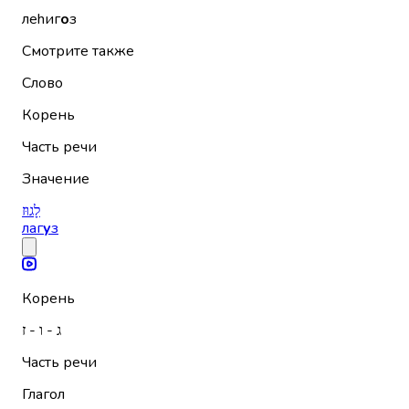
леhиг
о
з
Смотрите также
Слово
Корень
Часть речи
Значение
לָגוּז
лаг
у
з
Корень
ג - ו - ז
Часть речи
Глагол