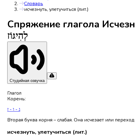
Словарь
исчезнуть, улетучиться (лит.)
Спряжениe глагола
Исчезн
לְהִיגּוֹז
Студийная озвучка
Глагол
Корень
:
ג - ו - ז
Вторая буква корня – слабая. Она исчезает или переход
исчезнуть, улетучиться (лит.)