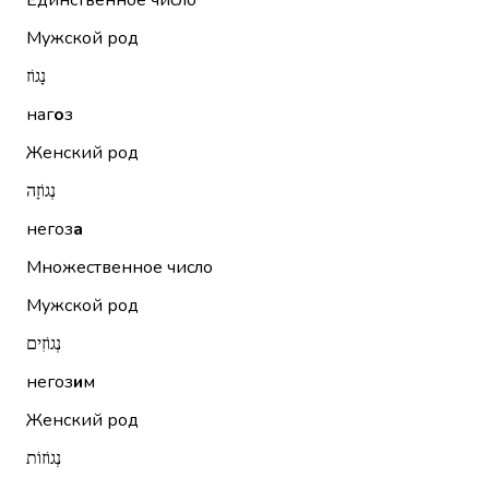
Единственное число
Мужской род
נָגוֹז
наг
о
з
Женский род
נְגוֹזָה
негоз
а
Множественное число
Мужской род
נְגוֹזִים
негоз
и
м
Женский род
נְגוֹזוֹת