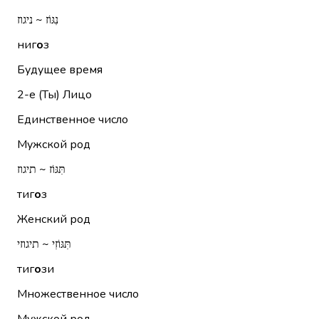
נִגּוֹז ~ ניגוז
ниг
о
з
Будущее время
2-е (Ты)
Лицо
Единственное число
Мужской род
תִּגּוֹז ~ תיגוז
тиг
о
з
Женский род
תִּגּוֹזִי ~ תיגוזי
тиг
о
зи
Множественное число