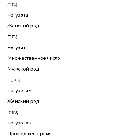
נְגוּזוֹתָ
негуз
о
та
Женский род
נְגוּזוֹת
негуз
о
т
Множественное число
Мужской род
נְגוּזוֹתֶם
негузот
е
м
Женский род
נְגוּזוֹתֶן
негузот
е
н
Прошедшее время