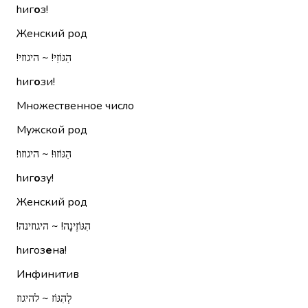
hиг
о
з!
Женский род
הִגּוֹזִי!‏ ~ היגוזי!‏
hиг
о
зи!
Множественное число
Мужской род
הִגּוֹזוּ!‏ ~ היגוזו!‏
hиг
о
зу!
Женский род
הִגּוֹזֶינָה!‏ ~ היגוזינה!‏
hигоз
е
на!
Инфинитив
לְהִגּוֹז ~ להיגוז