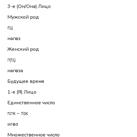
3-е (Он/Она)
Лицо
Мужской род
נָגוֹז
наг
о
з
Женский род
נָגוֹזָה
наг
о
за
Будущее время
1-е (Я)
Лицо
Единственное число
אִגּוֹז ~ איגוז
иг
о
з
Множественное число