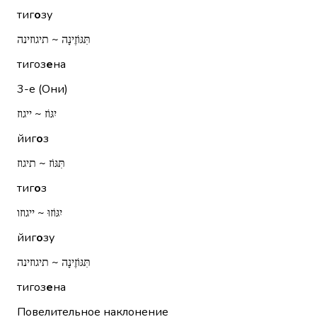
тиг
о
зу
תִּגּוֹזֶינָה ~ תיגוזינה
тигоз
е
на
3-е (Они)
יִגּוֹז ~ ייגוז
йиг
о
з
תִּגּוֹז ~ תיגוז
тиг
о
з
יִגּוֹזוּ ~ ייגוזו
йиг
о
зу
תִּגּוֹזֶינָה ~ תיגוזינה
тигоз
е
на
Повелительное наклонение