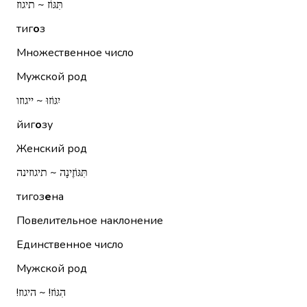
תִּגּוֹז ~ תיגוז
тиг
о
з
Множественное число
Мужской род
יִגּוֹזוּ ~ ייגוזו
йиг
о
зу
Женский род
תִּגּוֹזֶינָה ~ תיגוזינה
тигоз
е
на
Повелительное наклонение
Единственное число
Мужской род
הִגּוֹז!‏ ~ היגוז!‏