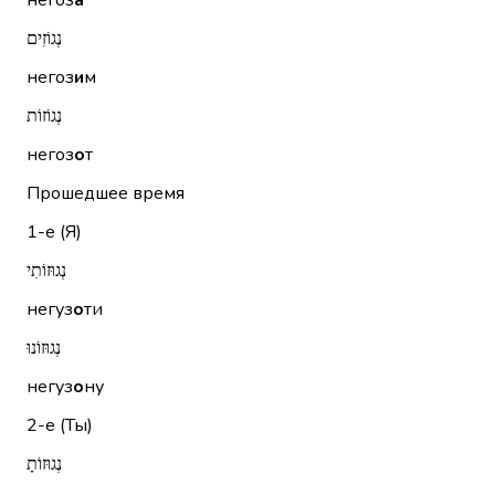
негоз
а
נְגוֹזִים
негоз
и
м
נְגוֹזוֹת
негоз
о
т
Прошедшее время
1-е (Я)
נְגוּזוֹתִי
негуз
о
ти
נְגוּזוֹנוּ
негуз
о
ну
2-е (Ты)
נְגוּזוֹתָ