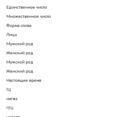
Единственное число
Множественное число
Форма слова
Лицо
Мужской род
Женский род
Мужской род
Женский род
Настоящее время
נָגוֹז
наг
о
з
נְגוֹזָה