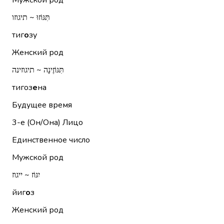
Мужской род
תִּגּוֹזוּ ~ תיגוזו
тиг
о
зу
Женский род
תִּגּוֹזֶינָה ~ תיגוזינה
тигоз
е
на
Будущее время
3-е (Он/Она)
Лицо
Единственное число
Мужской род
יִגּוֹז ~ ייגוז
йиг
о
з
Женский род