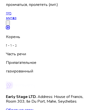
промчаться, пролететь (лит.)
מוּגָז
муг
а
з
Корень
ג - ו - ז
Часть речи
Прилагательное
газированный
Early Stage LTD.
Address: House of Francis,
Room 303, Ile Du Port, Mahe, Seychelles