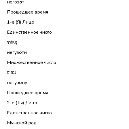
негоз
о
т
Прошедшее время
1-е (Я)
Лицо
Единственное число
נְגוּזוֹתִי
негуз
о
ти
Множественное число
נְגוּזוֹנוּ
негуз
о
ну
Прошедшее время
2-е (Ты)
Лицо
Единственное число
Мужской род