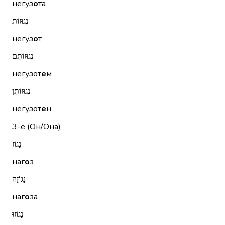
негуз
о
та
נְגוּזוֹת
негуз
о
т
נְגוּזוֹתֶם
негузот
е
м
נְגוּזוֹתֶן
негузот
е
н
3-е (Он/Она)
נָגוֹז
наг
о
з
נָגוֹזָה
наг
о
за
נָגוֹזוּ