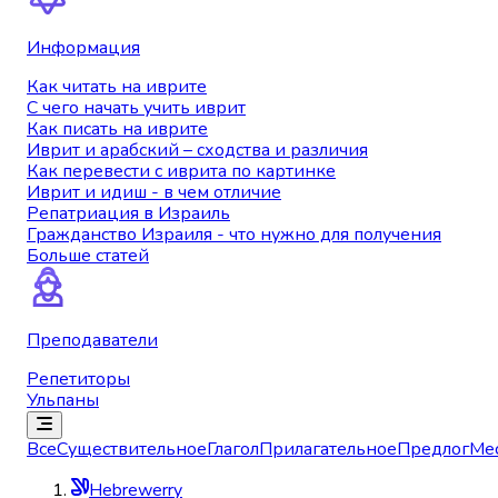
Информация
Как читать на иврите
С чего начать учить иврит
Как писать на иврите
Иврит и арабский – сходства и различия
Как перевести с иврита по картинке
Иврит и идиш - в чем отличие
Репатриация в Израиль
Гражданство Израиля - что нужно для получения
Больше статей
Преподаватели
Репетиторы
Ульпаны
Все
Существительное
Глагол
Прилагательное
Предлог
Ме
Hebrewerry