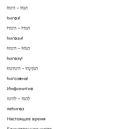
הִגּוֹז!‏ ~ היגוז!‏
hиг
о
з!
הִגּוֹזִי!‏ ~ היגוזי!‏
hиг
о
зи!
הִגּוֹזוּ!‏ ~ היגוזו!‏
hиг
о
зу!
הִגּוֹזֶינָה!‏ ~ היגוזינה!‏
hигоз
е
на!
Инфинитив
לְהִגּוֹז ~ להיגוז
леhиг
о
з
Настоящее время