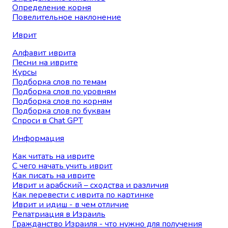
Определение корня
Повелительное наклонение
Иврит
Алфавит иврита
Песни на иврите
Курсы
Подборка слов по темам
Подборка слов по уровням
Подборка слов по корням
Подборка слов по буквам
Спроси в Chat GPT
Информация
Как читать на иврите
С чего начать учить иврит
Как писать на иврите
Иврит и арабский – сходства и различия
Как перевести с иврита по картинке
Иврит и идиш - в чем отличие
Репатриация в Израиль
Гражданство Израиля - что нужно для получения