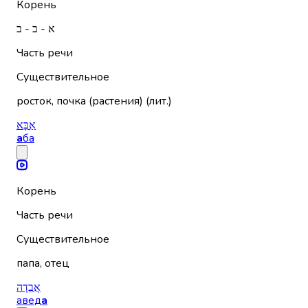
Корень
א - ב - ב
Часть речи
Существительное
росток, почка (растения) (лит.)
אַבָּא
а
ба
Корень
Часть речи
Существительное
папа, отец
אֲבֵדָה
авед
а