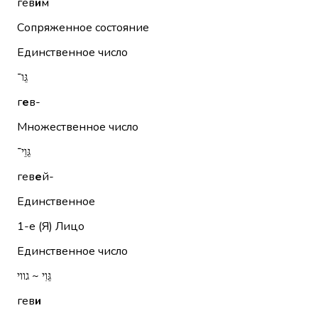
гев
и
м
Сопряженное состояние
Единственное число
גֵּו־
г
е
в-
Множественное число
גֵּוֵי־
гев
е
й-
Единственное
1-е (Я)
Лицо
Единственное число
גֵּוִי ~ גווי
гев
и