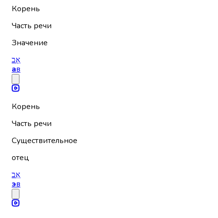
Корень
Часть речи
Значение
אָב
а
в
Корень
Часть речи
Существительное
отец
אֵב
э
в