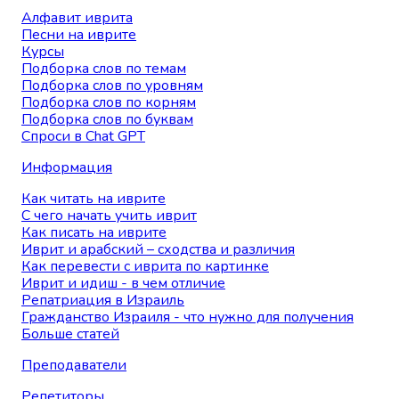
Алфавит иврита
Песни на иврите
Курсы
Подборка слов по темам
Подборка слов по уровням
Подборка слов по корням
Подборка слов по буквам
Спроси в Chat GPT
Информация
Как читать на иврите
С чего начать учить иврит
Как писать на иврите
Иврит и арабский – сходства и различия
Как перевести с иврита по картинке
Иврит и идиш - в чем отличие
Репатриация в Израиль
Гражданство Израиля - что нужно для получения
Больше статей
Преподаватели
Репетиторы