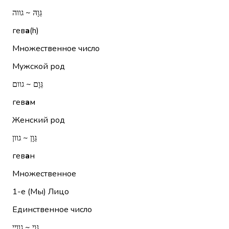
גֵּוָהּ ~ גווה
гев
а
(h)
Множественное число
Мужской род
גֵּוָם ~ גוום
гев
а
м
Женский род
גֵּוָן ~ גוון
гев
а
н
Множественное
1-е (Мы)
Лицо
Единственное число
גֵּוַי ~ גוויי