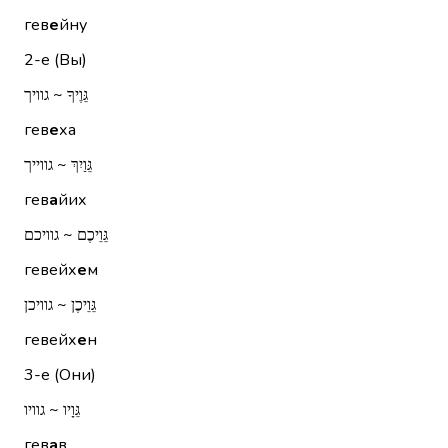
гев
е
йну
2-е (Вы)
גֵּוֶיךָ ~ גוויך
гев
е
ха
גֵּוַיִךְ ~ גווייך
гев
а
йих
גֵּוֵיכֶם ~ גוויכם
гевейх
е
м
גֵּוֵיכֶן ~ גוויכן
гевейх
е
н
3-е (Они)
גֵּוָיו ~ גוויו
гев
а
в