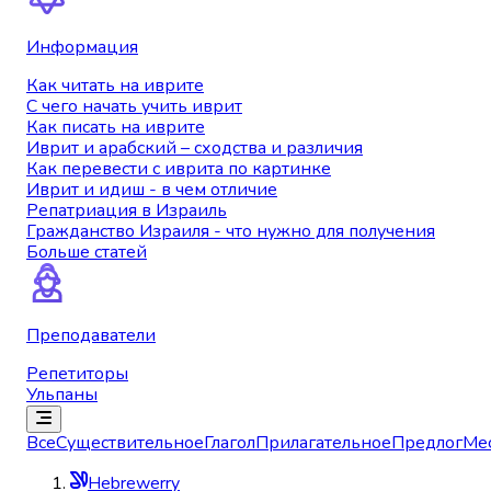
Информация
Как читать на иврите
С чего начать учить иврит
Как писать на иврите
Иврит и арабский – сходства и различия
Как перевести с иврита по картинке
Иврит и идиш - в чем отличие
Репатриация в Израиль
Гражданство Израиля - что нужно для получения
Больше статей
Преподаватели
Репетиторы
Ульпаны
Все
Существительное
Глагол
Прилагательное
Предлог
Ме
Hebrewerry