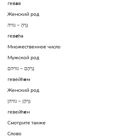
гев
а
в
Женский род
גֵּוֶיהָ ~ גוויה
гев
е
hа
Множественное число
Мужской род
גֵּוֵיהֶם ~ גוויהם
гевейh
е
м
Женский род
גֵּוֵיהֶן ~ גוויהן
гевейh
е
н
Смотрите также
Слово