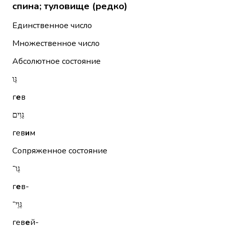
спина; туловище (редко)
Единственное число
Множественное число
Абсолютное состояние
גֵּו
г
е
в
גֵּוִים
гев
и
м
Сопряженное состояние
גֵּו־
г
е
в-
גֵּוֵי־
гев
е
й-