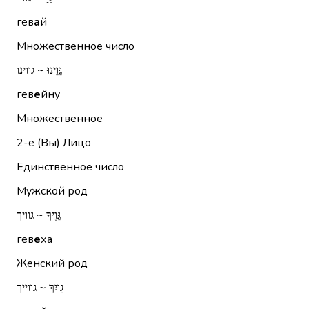
гев
а
й
Множественное число
גֵּוֵינוּ ~ גווינו
гев
е
йну
Множественное
2-е (Вы)
Лицо
Единственное число
Мужской род
גֵּוֶיךָ ~ גוויך
гев
е
ха
Женский род
גֵּוַיִךְ ~ גווייך