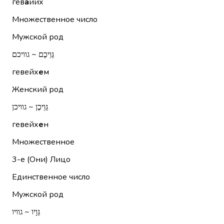
гев
а
йих
Множественное число
Мужской род
גֵּוֵיכֶם ~ גוויכם
гевейх
е
м
Женский род
גֵּוֵיכֶן ~ גוויכן
гевейх
е
н
Множественное
3-е (Они)
Лицо
Единственное число
Мужской род
גֵּוָיו ~ גוויו