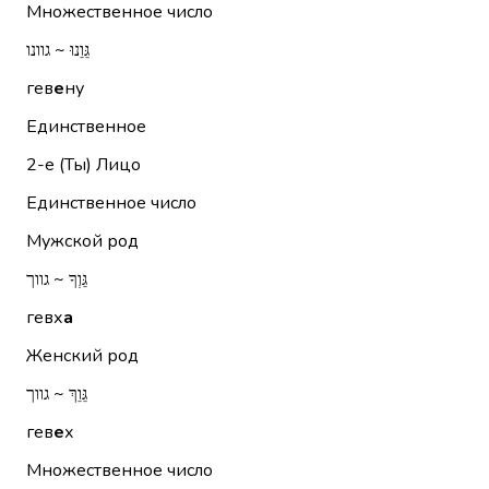
Множественное число
גֵּוֵנוּ ~ גוונו
гев
е
ну
Единственное
2-е (Ты)
Лицо
Единственное число
Мужской род
גֵּוְךָ ~ גווך
гевх
а
Женский род
גֵּוֵךְ ~ גווך
гев
е
х
Множественное число