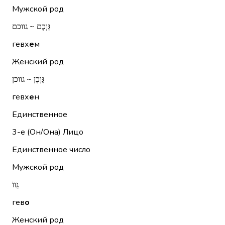
Мужской род
גֵּוְכֶם ~ גווכם
гевх
е
м
Женский род
גֵּוְכֶן ~ גווכן
гевх
е
н
Единственное
3-е (Он/Она)
Лицо
Единственное число
Мужской род
גֵּווֹ
гев
о
Женский род