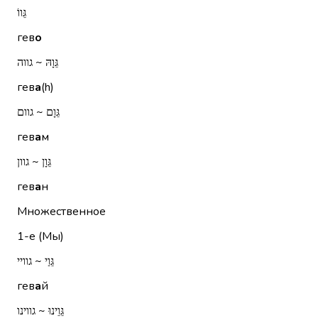
גֵּווֹ
гев
о
גֵּוָהּ ~ גווה
гев
а
(h)
גֵּוָם ~ גוום
гев
а
м
גֵּוָן ~ גוון
гев
а
н
Множественное
1-е (Мы)
גֵּוַי ~ גוויי
гев
а
й
גֵּוֵינוּ ~ גווינו