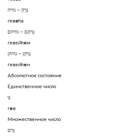
גֵּוֶיהָ ~ גוויה
гев
е
hа
גֵּוֵיהֶם ~ גוויהם
гевейh
е
м
גֵּוֵיהֶן ~ גוויהן
гевейh
е
н
Абсолютное состояние
Единственное число
גֵּו
г
е
в
Множественное число
גֵּוִים