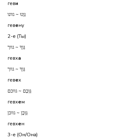
гев
и
גֵּוֵנוּ ~ גוונו
гев
е
ну
2-е (Ты)
גֵּוְךָ ~ גווך
гевх
а
גֵּוֵךְ ~ גווך
гев
е
х
גֵּוְכֶם ~ גווכם
гевх
е
м
גֵּוְכֶן ~ גווכן
гевх
е
н
3-е (Он/Она)