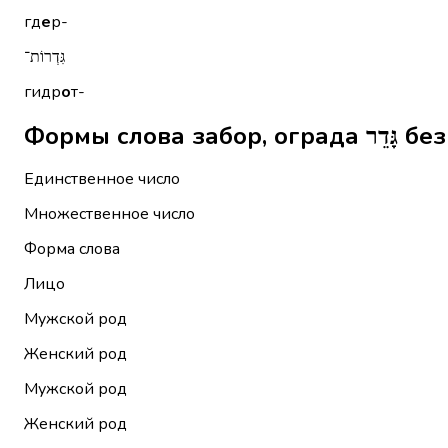
гд
е
р-
גִּדְרוֹת־
гидр
о
т-
Формы сл
Единственное число
Множественное число
Форма слова
Лицо
Мужской род
Женский род
Мужской род
Женский род