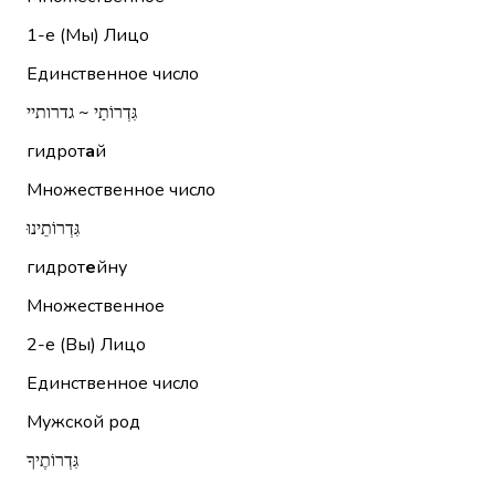
1-е (Мы)
Лицо
Единственное число
גִּדְרוֹתַי ~ גדרותיי
гидрот
а
й
Множественное число
גִּדְרוֹתֵינוּ
гидрот
е
йну
Множественное
2-е (Вы)
Лицо
Единственное число
Мужской род
גִּדְרוֹתֶיךָ