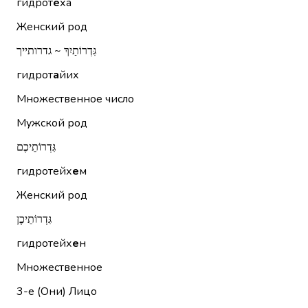
гидрот
е
ха
Женский род
גִּדְרוֹתַיִךְ ~ גדרותייך
гидрот
а
йих
Множественное число
Мужской род
גִּדְרוֹתֵיכֶם
гидротейх
е
м
Женский род
גִּדְרוֹתֵיכֶן
гидротейх
е
н
Множественное
3-е (Они)
Лицо