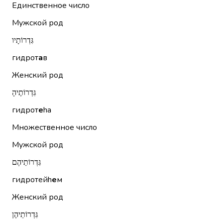
Единственное число
Мужской род
גִּדְרוֹתָיו
гидрот
а
в
Женский род
גִּדְרוֹתֶיהָ
гидрот
е
hа
Множественное число
Мужской род
גִּדְרוֹתֵיהֶם
гидротейh
е
м
Женский род
גִּדְרוֹתֵיהֶן