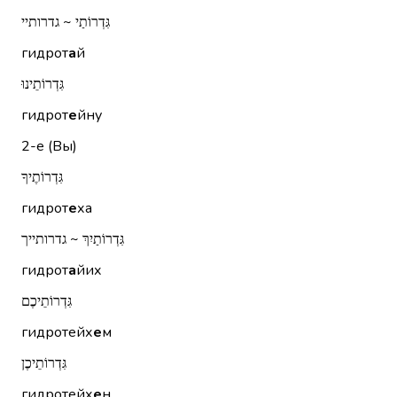
גִּדְרוֹתַי ~ גדרותיי
гидрот
а
й
גִּדְרוֹתֵינוּ
гидрот
е
йну
2-е (Вы)
גִּדְרוֹתֶיךָ
гидрот
е
ха
גִּדְרוֹתַיִךְ ~ גדרותייך
гидрот
а
йих
גִּדְרוֹתֵיכֶם
гидротейх
е
м
גִּדְרוֹתֵיכֶן
гидротейх
е
н