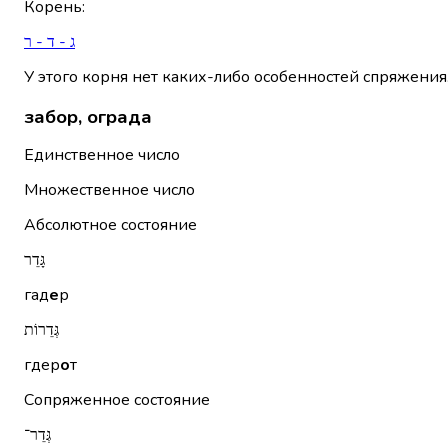
Корень
:
ג - ד - ר
У этого корня нет каких-либо особенностей спряжения
забор, ограда
Единственное число
Множественное число
Абсолютное состояние
גָּדֵר
гад
е
р
גְּדֵרוֹת
гдер
о
т
Сопряженное состояние
גְּדֵר־