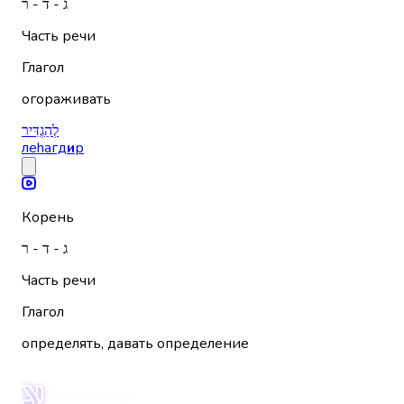
ג - ד - ר
Часть речи
Глагол
огораживать
לְהַגְדִּיר
леhагд
и
р
Корень
ג - ד - ר
Часть речи
Глагол
определять, давать определение