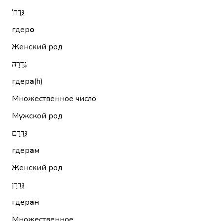
גְּדֵרוֹ
гдер
о
Женский род
גְּדֵרָהּ
гдер
а
(h)
Множественное число
Мужской род
גְּדֵרָם
гдер
а
м
Женский род
גְּדֵרָן
гдер
а
н
Множественное