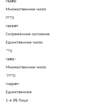
гад
е
р
Множественное число
גְּדֵרוֹת
гдер
о
т
Сопряженное состояние
Единственное число
גְּדֵר־
гд
е
р-
Множественное число
גִּדְרוֹת־
гидр
о
т-
Единственное
1-е (Я)
Лицо