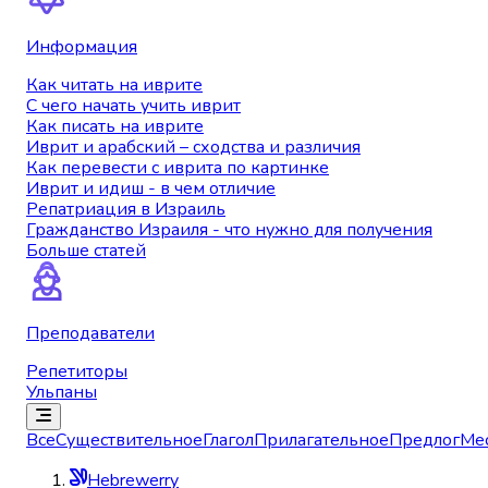
Информация
Как читать на иврите
С чего начать учить иврит
Как писать на иврите
Иврит и арабский – сходства и различия
Как перевести с иврита по картинке
Иврит и идиш - в чем отличие
Репатриация в Израиль
Гражданство Израиля - что нужно для получения
Больше статей
Преподаватели
Репетиторы
Ульпаны
Все
Существительное
Глагол
Прилагательное
Предлог
Ме
Hebrewerry