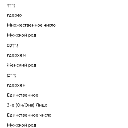
גְּדֵרֵךְ
гдер
е
х
Множественное число
Мужской род
גְּדֵרְכֶם
гдерх
е
м
Женский род
גְּדֵרְכֶן
гдерх
е
н
Единственное
3-е (Он/Она)
Лицо
Единственное число
Мужской род