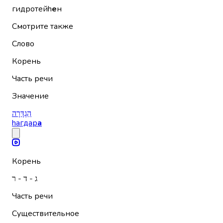
гидротейh
е
н
Смотрите также
Слово
Корень
Часть речи
Значение
הַגְדָּרָה
hагдар
а
Корень
ג - ד - ר
Часть речи
Существительное