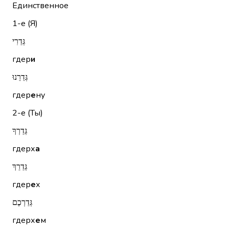
Единственное
1-е (Я)
גְּדֵרִי
гдер
и
גְּדֵרֵנוּ
гдер
е
ну
2-е (Ты)
גְּדֵרְךָ
гдерх
а
גְּדֵרֵךְ
гдер
е
х
גְּדֵרְכֶם
гдерх
е
м