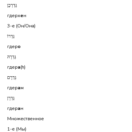
גְּדֵרְכֶן
гдерх
е
н
3-е (Он/Она)
גְּדֵרוֹ
гдер
о
גְּדֵרָהּ
гдер
а
(h)
גְּדֵרָם
гдер
а
м
גְּדֵרָן
гдер
а
н
Множественное
1-е (Мы)