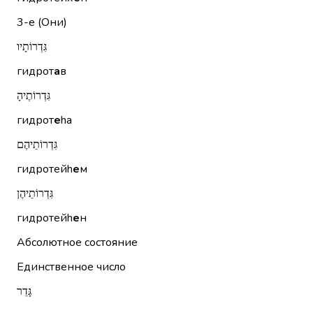
3-е (Они)
גִּדְרוֹתָיו
гидрот
а
в
גִּדְרוֹתֶיהָ
гидрот
е
hа
גִּדְרוֹתֵיהֶם
гидротейh
е
м
גִּדְרוֹתֵיהֶן
гидротейh
е
н
Абсолютное состояние
Единственное число
גָּדֵר