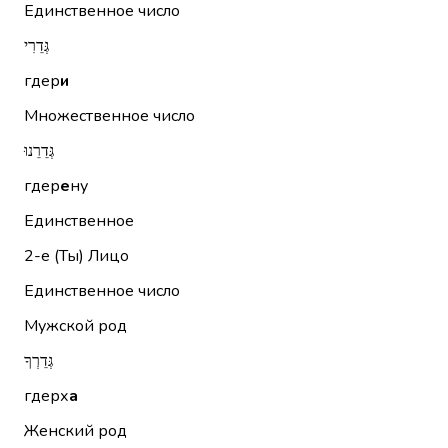
Единственное число
גְּדֵרִי
гдер
и
Множественное число
גְּדֵרֵנוּ
гдер
е
ну
Единственное
2-е (Ты)
Лицо
Единственное число
Мужской род
גְּדֵרְךָ
гдерх
а
Женский род