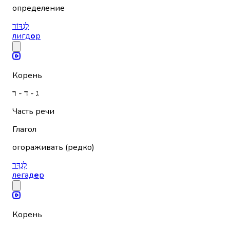
определение
לִגְדּוֹר
лигд
о
р
Корень
ג - ד - ר
Часть речи
Глагол
огораживать (редко)
לְגַדֵּר
легад
е
р
Корень