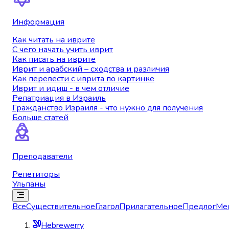
Информация
Как читать на иврите
С чего начать учить иврит
Как писать на иврите
Иврит и арабский – сходства и различия
Как перевести с иврита по картинке
Иврит и идиш - в чем отличие
Репатриация в Израиль
Гражданство Израиля - что нужно для получения
Больше статей
Преподаватели
Репетиторы
Ульпаны
Все
Существительное
Глагол
Прилагательное
Предлог
Ме
Hebrewerry