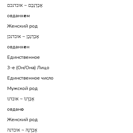
אָבְדַנְכֶם ~ אובדנכם
овданх
е
м
Женский род
אָבְדַנְכֶן ~ אובדנכן
овданх
е
н
Единственное
3-е (Он/Она)
Лицо
Единственное число
Мужской род
אָבְדָנוֹ ~ אובדנו
овдан
о
Женский род
אָבְדָנָהּ ~ אובדנה