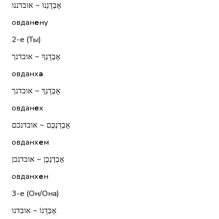
אָבְדָנֵנוּ ~ אובדננו
овдан
е
ну
2-е (Ты)
אָבְדָנְךָ ~ אובדנך
овданх
а
אָבְדָנֵךְ ~ אובדנך
овдан
е
х
אָבְדַנְכֶם ~ אובדנכם
овданх
е
м
אָבְדַנְכֶן ~ אובדנכן
овданх
е
н
3-е (Он/Она)
אָבְדָנוֹ ~ אובדנו