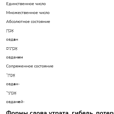
Единственное число
Множественное число
Абсолютное состояние
אָבְדָן
овд
а
н
אָבְדָנִים
овдан
и
м
Сопряженное состояние
אָבְדַן־
овд
а
н-
אָבְדָנֵי־
овдан
е
й-