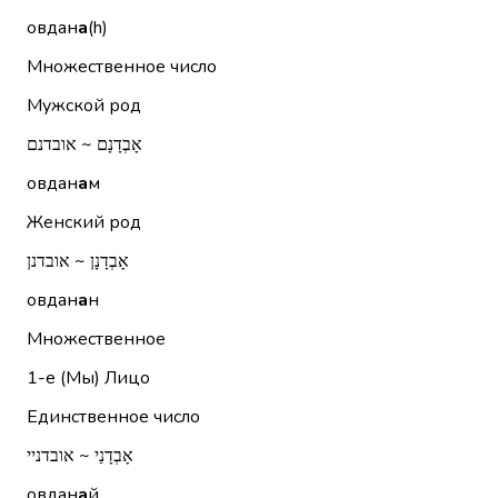
овдан
а
(h)
Множественное число
Мужской род
אָבְדָנָם ~ אובדנם
овдан
а
м
Женский род
אָבְדָנָן ~ אובדנן
овдан
а
н
Множественное
1-е (Мы)
Лицо
Единственное число
אָבְדָנַי ~ אובדניי
овдан
а
й