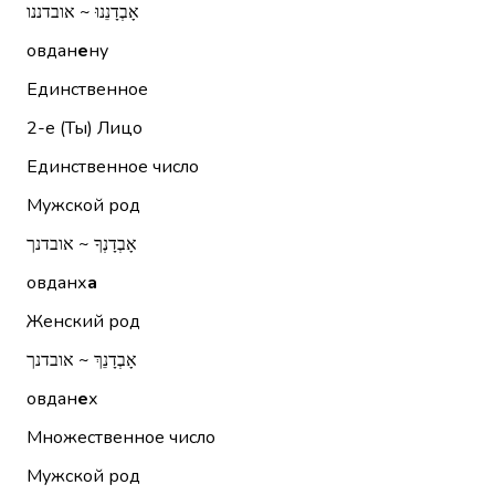
אָבְדָנֵנוּ ~ אובדננו
овдан
е
ну
Единственное
2-е (Ты)
Лицо
Единственное число
Мужской род
אָבְדָנְךָ ~ אובדנך
овданх
а
Женский род
אָבְדָנֵךְ ~ אובדנך
овдан
е
х
Множественное число
Мужской род