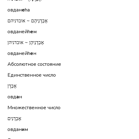
овдан
е
hа
אָבְדָנֵיהֶם ~ אובדניהם
овданейh
е
м
אָבְדָנֵיהֶן ~ אובדניהן
овданейh
е
н
Абсолютное состояние
Единственное число
אָבְדָן
овд
а
н
Множественное число
אָבְדָנִים
овдан
и
м