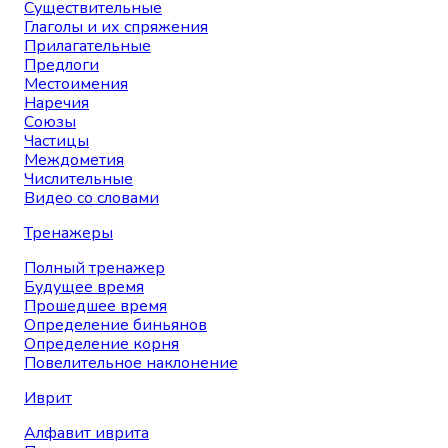
Существительные
Глаголы и их спряжения
Прилагательные
Предлоги
Местоимения
Наречия
Союзы
Частицы
Междометия
Числительные
Видео со словами
Тренажеры
Полный тренажер
Будущее время
Прошедшее время
Определение биньянов
Определение корня
Повелительное наклонение
Иврит
Алфавит иврита