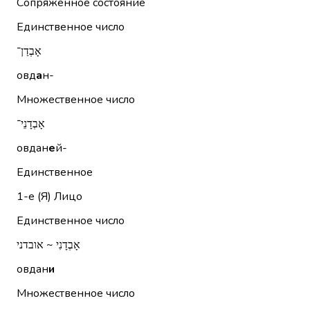
Сопряженное состояние
Единственное число
אָבְדַן־
овд
а
н-
Множественное число
אָבְדָנֵי־
овдан
е
й-
Единственное
1-е (Я)
Лицо
Единственное число
אָבְדָנִי ~ אובדני
овдан
и
Множественное число