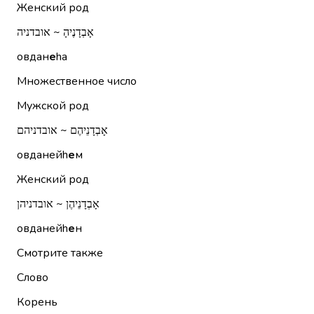
Женский род
אָבְדָנֶיהָ ~ אובדניה
овдан
е
hа
Множественное число
Мужской род
אָבְדָנֵיהֶם ~ אובדניהם
овданейh
е
м
Женский род
אָבְדָנֵיהֶן ~ אובדניהן
овданейh
е
н
Смотрите также
Слово
Корень