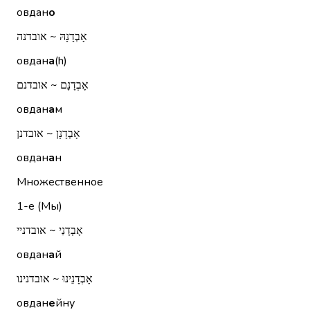
овдан
о
אָבְדָנָהּ ~ אובדנה
овдан
а
(h)
אָבְדָנָם ~ אובדנם
овдан
а
м
אָבְדָנָן ~ אובדנן
овдан
а
н
Множественное
1-е (Мы)
אָבְדָנַי ~ אובדניי
овдан
а
й
אָבְדָנֵינוּ ~ אובדנינו
овдан
е
йну