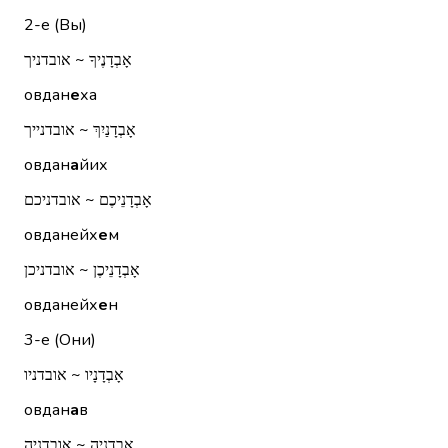
2-е (Вы)
אָבְדָנֶיךָ ~ אובדניך
овдан
е
ха
אָבְדָנַיִךְ ~ אובדנייך
овдан
а
йих
אָבְדָנֵיכֶם ~ אובדניכם
овданейх
е
м
אָבְדָנֵיכֶן ~ אובדניכן
овданейх
е
н
3-е (Они)
אָבְדָנָיו ~ אובדניו
овдан
а
в
אָבְדָנֶיהָ ~ אובדניה