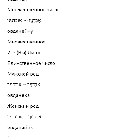
Множественное число
אָבְדָנֵינוּ ~ אובדנינו
овдан
е
йну
Множественное
2-е (Вы)
Лицо
Единственное число
Мужской род
אָבְדָנֶיךָ ~ אובדניך
овдан
е
ха
Женский род
אָבְדָנַיִךְ ~ אובדנייך
овдан
а
йих