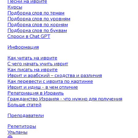
Песни на иврите
Курсы
Подборка слов по темам
Подборка слов по уровням
Подборка слов по корням
Подборка слов по буквам
Спроси в Chat GPT
Информация
Как читать на иврите
С чего начать учить иврит
Как писать на иврите
Иврит и арабский – сходства и различия
Как перевести с иврита по картинке
Иврит и идиш - в чем отличие
Репатриация в Израиль
Гражданство Израиля - что нужно для получения
Больше статей
Преподаватели
Репетиторы
Ульпаны