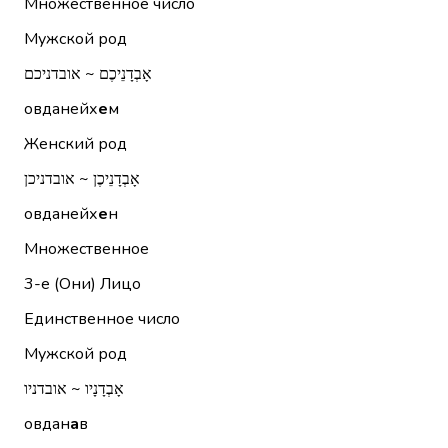
Множественное число
Мужской род
אָבְדָנֵיכֶם ~ אובדניכם
овданейх
е
м
Женский род
אָבְדָנֵיכֶן ~ אובדניכן
овданейх
е
н
Множественное
3-е (Они)
Лицо
Единственное число
Мужской род
אָבְדָנָיו ~ אובדניו
овдан
а
в