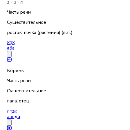
א - ב - ב
Часть речи
Существительное
росток, почка (растения) (лит.)
אַבָּא
а
ба
Корень
Часть речи
Существительное
папа, отец
אֲבֵדָה
авед
а