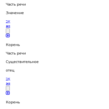
Часть речи
Значение
אָב
а
в
Корень
Часть речи
Существительное
отец
אֵב
э
в
Корень