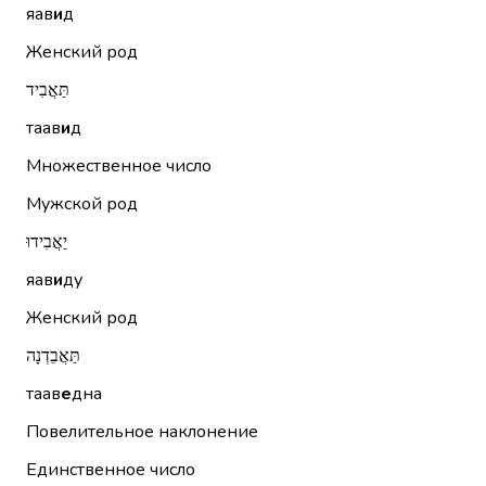
яав
и
д
Женский род
תַּאֲבִיד
таав
и
д
Множественное число
Мужской род
יַאֲבִידוּ
яав
и
ду
Женский род
תַּאֲבֵדְנָה
таав
е
дна
Повелительное наклонение
Единственное число