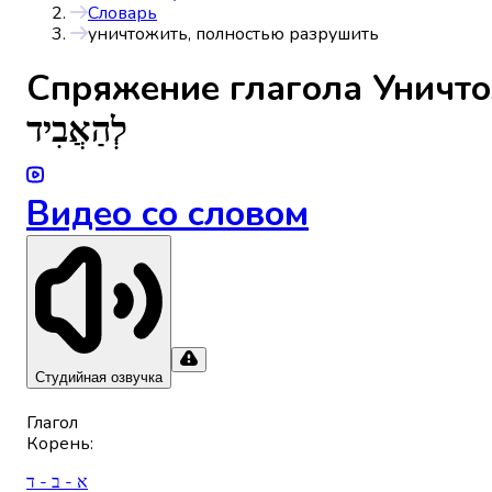
Словарь
уничтожить, полностью разрушить
Спряжениe глагола
Уничто
לְהַאֲבִיד
Видео со словом
Студийная озвучка
Глагол
Корень
:
א - ב - ד