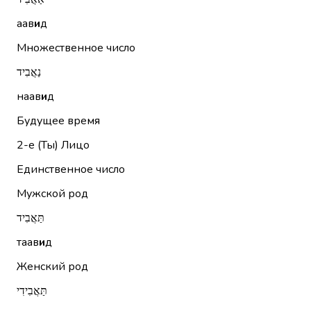
аав
и
д
Множественное число
נַאֲבִיד
наав
и
д
Будущее время
2-е (Ты)
Лицо
Единственное число
Мужской род
תַּאֲבִיד
таав
и
д
Женский род
תַּאֲבִידִי