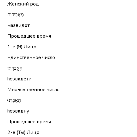
Женский род
מַאֲבִידוֹת
маавид
о
т
Прошедшее время
1-е (Я)
Лицо
Единственное число
הֶאֱבַדְתִּי
hеэв
а
дети
Множественное число
הֶאֱבַדְנוּ
hеэв
а
дну
Прошедшее время
2-е (Ты)
Лицо