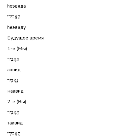
hеэв
и
да
הֶאֱבִידוּ
hеэв
и
ду
Будущее время
1-е (Мы)
אַאֲבִיד
аав
и
д
נַאֲבִיד
наав
и
д
2-е (Вы)
תַּאֲבִיד
таав
и
д
תַּאֲבִידִי