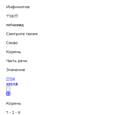
Инфинитив
לְהַאֲבִיד
леhаав
и
д
Смотрите также
Слово
Корень
Часть речи
Значение
אֲבֵדָה
авед
а
Корень
א - ב - ד