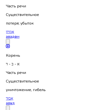
Часть речи
Существительное
потеря; убыток
אֲבַדּוֹן
авад
о
н
Корень
א - ב - ד
Часть речи
Существительное
уничтожение, гибель
אָבוּד
ав
у
д