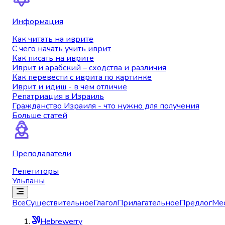
Информация
Как читать на иврите
С чего начать учить иврит
Как писать на иврите
Иврит и арабский – сходства и различия
Как перевести с иврита по картинке
Иврит и идиш - в чем отличие
Репатриация в Израиль
Гражданство Израиля - что нужно для получения
Больше статей
Преподаватели
Репетиторы
Ульпаны
Все
Существительное
Глагол
Прилагательное
Предлог
Ме
Hebrewerry