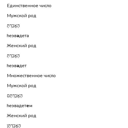
Единственное число
Мужской род
הֶאֱבַדְתָּ
hеэв
а
дета
Женский род
הֶאֱבַדְתְּ
hеэв
а
дет
Множественное число
Мужской род
הֶאֱבַדְתֶּם
hеэвадет
е
м
Женский род
הֶאֱבַדְתֶּן