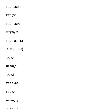
таав
и
ди
תַּאֲבִידוּ
таав
и
ду
תַּאֲבֵדְנָה
таав
е
дна
3-е (Они)
יַאֲבִיד
яав
и
д
תַּאֲבִיד
таав
и
д
יַאֲבִידוּ
яав
и
ду
תַּאֲבֵדְנָה