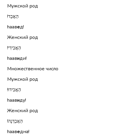
Мужской род
הַאֲבֵד!‏
hаав
е
д!
Женский род
הַאֲבִידִי!‏
hаав
и
ди!
Множественное число
Мужской род
הַאֲבִידוּ!‏
hаав
и
ду!
Женский род
הַאֲבֵדְנָה!‏
hаав
е
дна!