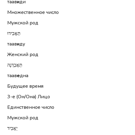
таав
и
ди
Множественное число
Мужской род
תַּאֲבִידוּ
таав
и
ду
Женский род
תַּאֲבֵדְנָה
таав
е
дна
Будущее время
3-е (Он/Она)
Лицо
Единственное число
Мужской род
יַאֲבִיד