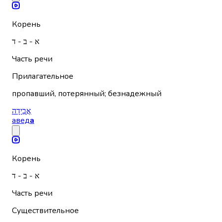
Корень
א - ב - ד
Часть речи
Прилагательное
пропавший, потерянный; безнадежный
אֲבֵידָה
авед
а
Корень
א - ב - ד
Часть речи
Существительное