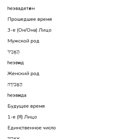
hеэвадет
е
н
Прошедшее время
3-е (Он/Она)
Лицо
Мужской род
הֶאֱבִיד
hеэв
и
д
Женский род
הֶאֱבִידָה
hеэв
и
да
Будущее время
1-е (Я)
Лицо
Единственное число
אַאֲבִיד