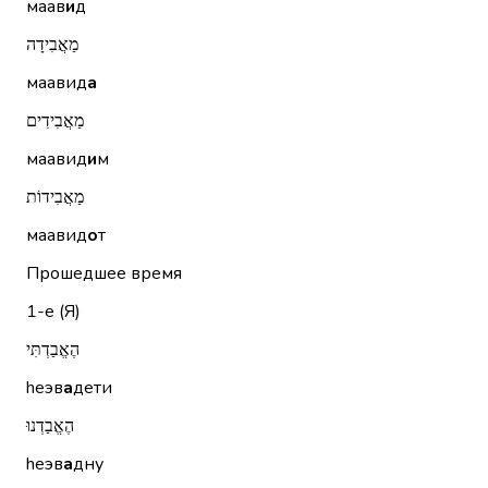
маав
и
д
מַאֲבִידָה
маавид
а
מַאֲבִידִים
маавид
и
м
מַאֲבִידוֹת
маавид
о
т
Прошедшее время
1-е (Я)
הֶאֱבַדְתִּי
hеэв
а
дети
הֶאֱבַדְנוּ
hеэв
а
дну