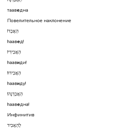
таав
е
дна
Повелительное наклонение
הַאֲבֵד!‏
hаав
е
д!
הַאֲבִידִי!‏
hаав
и
ди!
הַאֲבִידוּ!‏
hаав
и
ду!
הַאֲבֵדְנָה!‏
hаав
е
дна!
Инфинитив
לְהַאֲבִיד