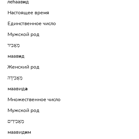
леhаав
и
д
Настоящее время
Единственное число
Мужской род
מַאֲבִיד
маав
и
д
Женский род
מַאֲבִידָה
маавид
а
Множественное число
Мужской род
מַאֲבִידִים
маавид
и
м