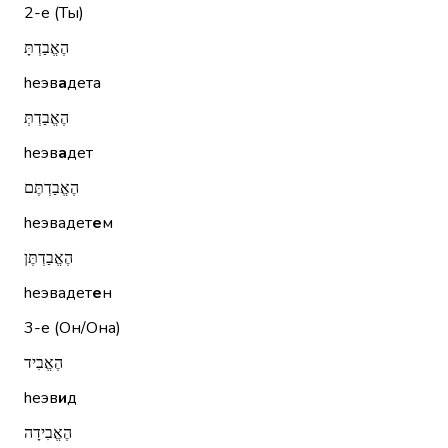
2-е (Ты)
הֶאֱבַדְתָּ
hеэв
а
дета
הֶאֱבַדְתְּ
hеэв
а
дет
הֶאֱבַדְתֶּם
hеэвадет
е
м
הֶאֱבַדְתֶּן
hеэвадет
е
н
3-е (Он/Она)
הֶאֱבִיד
hеэв
и
д
הֶאֱבִידָה