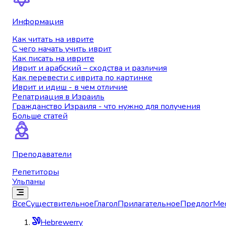
Информация
Как читать на иврите
С чего начать учить иврит
Как писать на иврите
Иврит и арабский – сходства и различия
Как перевести с иврита по картинке
Иврит и идиш - в чем отличие
Репатриация в Израиль
Гражданство Израиля - что нужно для получения
Больше статей
Преподаватели
Репетиторы
Ульпаны
Все
Существительное
Глагол
Прилагательное
Предлог
Ме
Hebrewerry