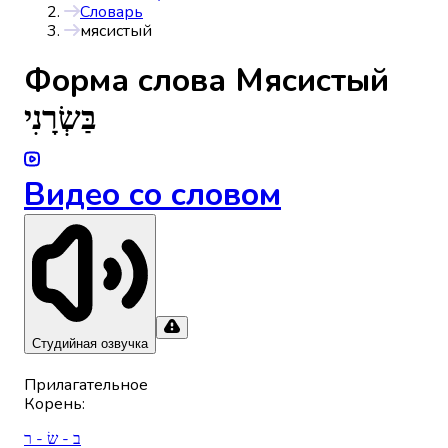
Словарь
мясистый
Форма слова
Мясистый
בַּשְׂרָנִי
Видео со словом
Студийная озвучка
Прилагательное
Корень
:
ב - שׂ - ר