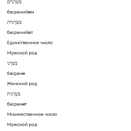
בַּשְׂרָנִיִּים
басраний
и
м
בַּשְׂרָנִיּוֹת
басраний
о
т
Единственное число
Мужской род
בַּשְׂרָנִי
басран
и
Женский род
בַּשְׂרָנִית
басран
и
т
Множественное число
Мужской род