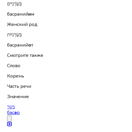
בַּשְׂרָנִיִּים
басраний
и
м
Женский род
בַּשְׂרָנִיּוֹת
басраний
о
т
Смотрите также
Слово
Корень
Часть речи
Значение
בָּשָׂר
бас
а
р