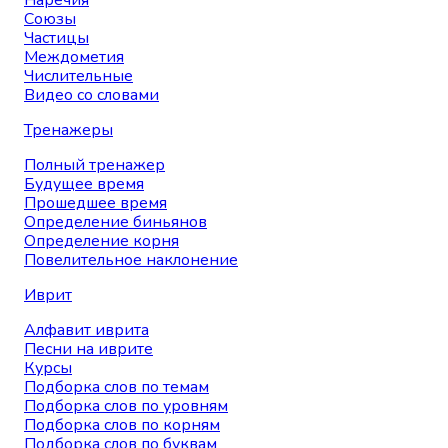
Наречия
Союзы
Частицы
Междометия
Числительные
Видео со словами
Тренажеры
Полный тренажер
Будущее время
Прошедшее время
Определение биньянов
Определение корня
Повелительное наклонение
Иврит
Алфавит иврита
Песни на иврите
Курсы
Подборка слов по темам
Подборка слов по уровням
Подборка слов по корням
Подборка слов по буквам