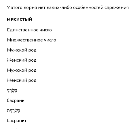
У этого корня нет каких-либо особенностей спряжения
мясистый
Единственное число
Множественное число
Мужской род
Женский род
Мужской род
Женский род
בַּשְׂרָנִי
басран
и
בַּשְׂרָנִית
басран
и
т