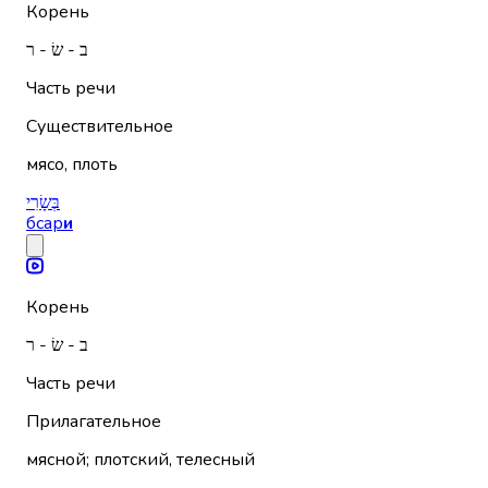
Корень
ב - שׂ - ר
Часть речи
Существительное
мясо, плоть
בְּשָׂרִי
бсар
и
Корень
ב - שׂ - ר
Часть речи
Прилагательное
мясной; плотский, телесный