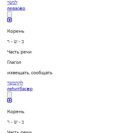
לְבַשֵּׂר
левас
е
р
Корень
ב - שׂ - ר
Часть речи
Глагол
извещать, сообщать
לְהִתְבַּשֵּׂר
леhитбас
е
р
Корень
ב - שׂ - ר
Часть речи