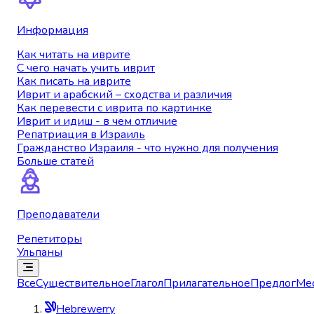
Информация
Как читать на иврите
С чего начать учить иврит
Как писать на иврите
Иврит и арабский – сходства и различия
Как перевести с иврита по картинке
Иврит и идиш - в чем отличие
Репатриация в Израиль
Гражданство Израиля - что нужно для получения
Больше статей
Преподаватели
Репетиторы
Ульпаны
Все
Существительное
Глагол
Прилагательное
Предлог
Ме
Hebrewerry