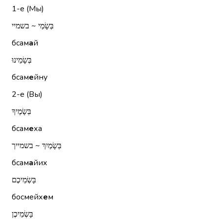
1-е (Мы)
בְּשָׂמַי ~ בשמיי
бсам
а
й
בְּשָׂמֵינוּ
бсам
е
йну
2-е (Вы)
בְּשָׂמֶיךָ
бсам
е
ха
בְּשָׂמַיִךְ ~ בשמייך
бсам
а
йих
בָּשְׂמֵיכֶם
босмейх
е
м
בָּשְׂמֵיכֶן