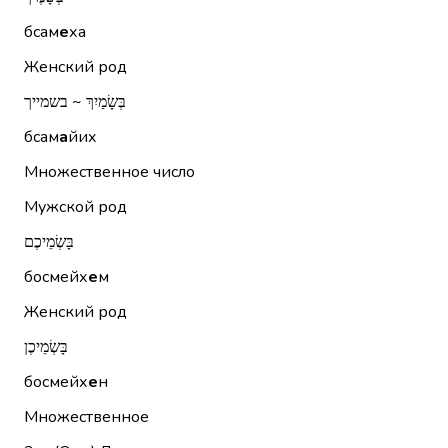
бсам
е
ха
Женский род
בְּשָׂמַיִךְ ~ בשמייך
бсам
а
йих
Множественное число
Мужской род
בָּשְׂמֵיכֶם
босмейх
е
м
Женский род
בָּשְׂמֵיכֶן
босмейх
е
н
Множественное