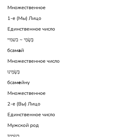
Множественное
1-е (Мы)
Лицо
Единственное число
בְּשָׂמַי ~ בשמיי
бсам
а
й
Множественное число
בְּשָׂמֵינוּ
бсам
е
йну
Множественное
2-е (Вы)
Лицо
Единственное число
Мужской род
בְּשָׂמֶיךָ