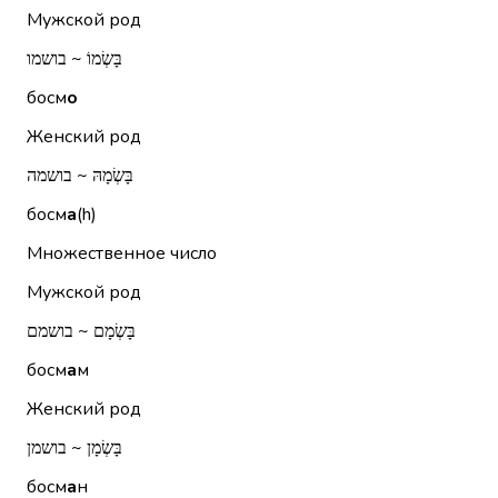
Мужской род
בָּשְׂמוֹ ~ בושמו
босм
о
Женский род
בָּשְׂמָהּ ~ בושמה
босм
а
(h)
Множественное число
Мужской род
בָּשְׂמָם ~ בושמם
босм
а
м
Женский род
בָּשְׂמָן ~ בושמן
босм
а
н