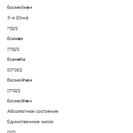
босмейх
е
н
3-е (Они)
בְּשָׂמָיו
бсам
а
в
בְּשָׂמֶיהָ
бсам
е
hа
בָּשְׂמֵיהֶם
босмейh
е
м
בָּשְׂמֵיהֶן
босмейh
е
н
Абсолютное состояние
Единственное число
בֹּשֶׂם