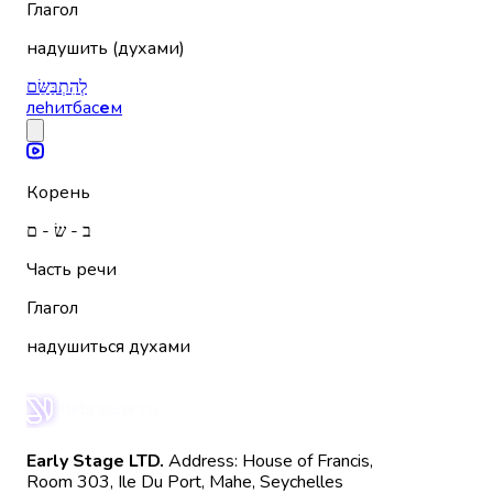
Глагол
надушить (духами)
לְהִתְבַּשֵּׂם
леhитбас
е
м
Корень
ב - שׂ - ם
Часть речи
Глагол
надушиться духами
Early Stage LTD.
Address: House of Francis,
Room 303, Ile Du Port, Mahe, Seychelles