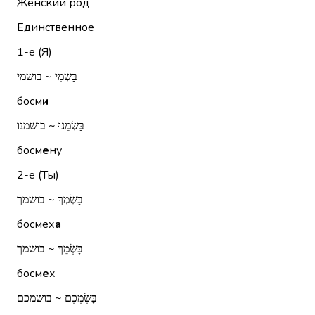
Женский род
Единственное
1-е (Я)
בָּשְׂמִי ~ בושמי
босм
и
בָּשְׂמֵנוּ ~ בושמנו
босм
е
ну
2-е (Ты)
בָּשְׂמְךָ ~ בושמך
босмех
а
בָּשְׂמֵךְ ~ בושמך
босм
е
х
בָּשְׂמְכֶם ~ בושמכם