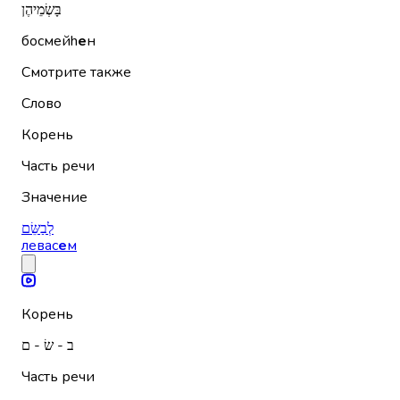
בָּשְׂמֵיהֶן
босмейh
е
н
Смотрите также
Слово
Корень
Часть речи
Значение
לְבַשֵּׂם
левас
е
м
Корень
ב - שׂ - ם
Часть речи