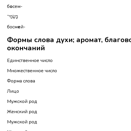
б
о
сем-
בָּשְׂמֵי־
босм
е
й-
Формы слова духи; аромат, благовоние בּוֹשֶׂם без мест
окончаний
Единственное число
Множественное число
Форма слова
Лицо
Мужской род
Женский род
Мужской род