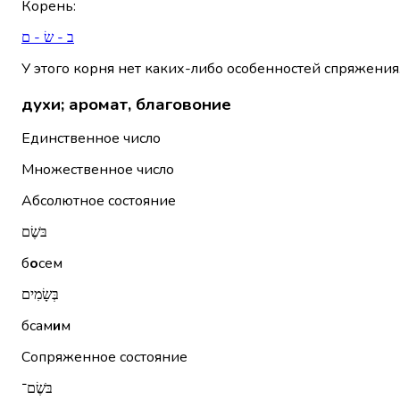
Корень
:
ב - שׂ - ם
У этого корня нет каких-либо особенностей спряжения
духи; аромат, благовоние
Единственное число
Множественное число
Абсолютное состояние
בֹּשֶׂם
б
о
сем
בְּשָׂמִים
бсам
и
м
Сопряженное состояние
בֹּשֶׂם־