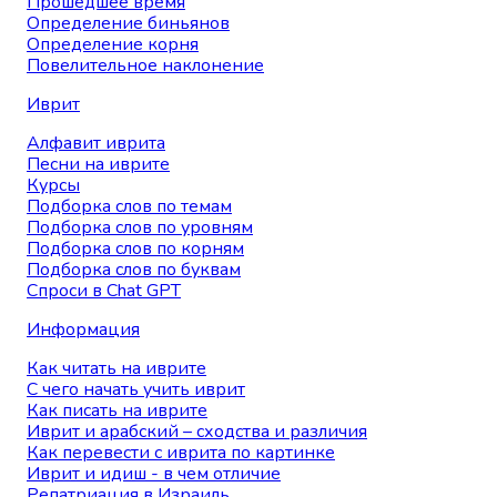
Прошедшее время
Определение биньянов
Определение корня
Повелительное наклонение
Иврит
Алфавит иврита
Песни на иврите
Курсы
Подборка слов по темам
Подборка слов по уровням
Подборка слов по корням
Подборка слов по буквам
Спроси в Chat GPT
Информация
Как читать на иврите
С чего начать учить иврит
Как писать на иврите
Иврит и арабский – сходства и различия
Как перевести с иврита по картинке
Иврит и идиш - в чем отличие
Репатриация в Израиль