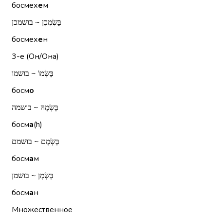
босмех
е
м
בָּשְׂמְכֶן ~ בושמכן
босмех
е
н
3-е (Он/Она)
בָּשְׂמוֹ ~ בושמו
босм
о
בָּשְׂמָהּ ~ בושמה
босм
а
(h)
בָּשְׂמָם ~ בושמם
босм
а
м
בָּשְׂמָן ~ בושמן
босм
а
н
Множественное