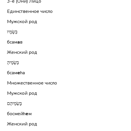
3-е (Они)
Лицо
Единственное число
Мужской род
בְּשָׂמָיו
бсам
а
в
Женский род
בְּשָׂמֶיהָ
бсам
е
hа
Множественное число
Мужской род
בָּשְׂמֵיהֶם
босмейh
е
м
Женский род