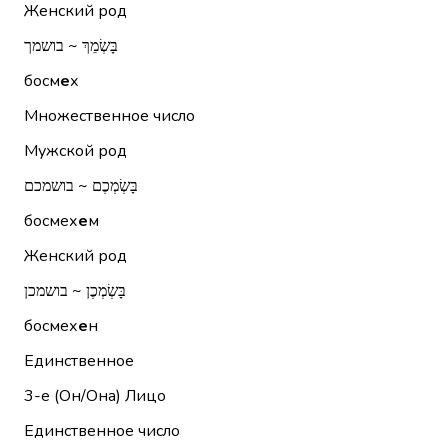
Женский род
בָּשְׂמֵךְ ~ בושמך
босм
е
х
Множественное число
Мужской род
בָּשְׂמְכֶם ~ בושמכם
босмех
е
м
Женский род
בָּשְׂמְכֶן ~ בושמכן
босмех
е
н
Единственное
3-е (Он/Она)
Лицо
Единственное число