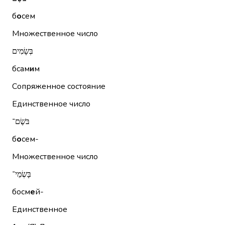
б
о
сем
Множественное число
בְּשָׂמִים
бсам
и
м
Сопряженное состояние
Единственное число
בֹּשֶׂם־
б
о
сем-
Множественное число
בָּשְׂמֵי־
босм
е
й-
Единственное