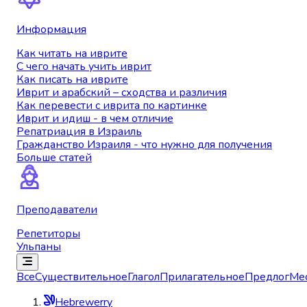
Информация
Как читать на иврите
С чего начать учить иврит
Как писать на иврите
Иврит и арабский – сходства и различия
Как перевести с иврита по картинке
Иврит и идиш - в чем отличие
Репатриация в Израиль
Гражданство Израиля - что нужно для получения
Больше статей
Преподаватели
Репетиторы
Ульпаны
Все
Существительное
Глагол
Прилагательное
Предлог
Ме
Hebrewerry