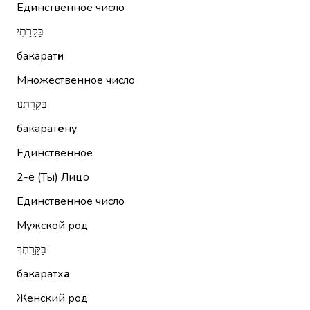
Единственное число
בַּקָּרָתִי
бакарат
и
Множественное число
בַּקָּרָתֵנוּ
бакарат
е
ну
Единственное
2-е (Ты)
Лицо
Единственное число
Мужской род
בַּקָּרָתְךָ
бакаратх
а
Женский род