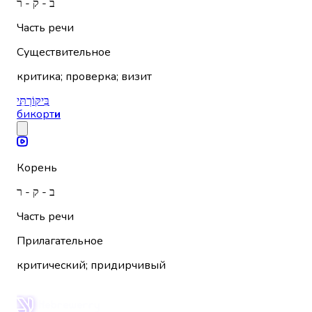
ב - ק - ר
Часть речи
Существительное
критика; проверка; визит
בִּיקּוֹרְתִּי
бикорт
и
Корень
ב - ק - ר
Часть речи
Прилагательное
критический; придирчивый