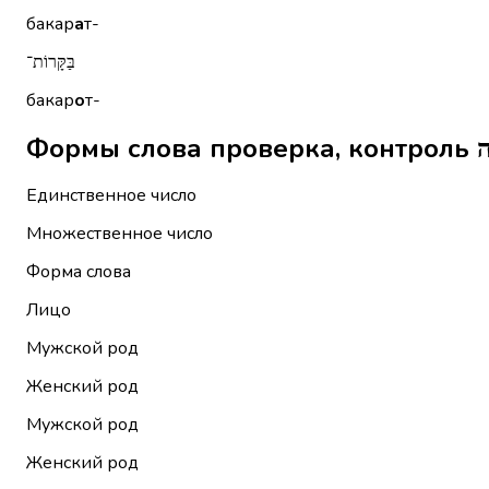
бакар
а
т-
בַּקָּרוֹת־
бакар
о
т-
Единственное число
Множественное число
Форма слова
Лицо
Мужской род
Женский род
Мужской род
Женский род