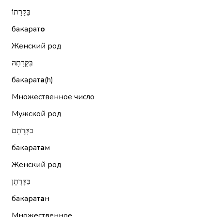
בַּקָּרָתוֹ
бакарат
о
Женский род
בַּקָּרָתָהּ
бакарат
а
(h)
Множественное число
Мужской род
בַּקָּרָתָם
бакарат
а
м
Женский род
בַּקָּרָתָן
бакарат
а
н
Множественное