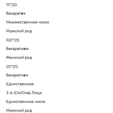
בַּקָּרָתֵךְ
бакарат
е
х
Множественное число
Мужской род
בַּקָּרַתְכֶם
бакаратх
е
м
Женский род
בַּקָּרַתְכֶן
бакаратх
е
н
Единственное
3-е (Он/Она)
Лицо
Единственное число
Мужской род