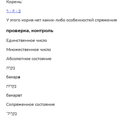
Корень
:
ב - ק - ר
У этого корня нет каких-либо особенностей спряжения
проверка, контроль
Единственное число
Множественное число
Абсолютное состояние
בַּקָּרָה
бакар
а
בַּקָּרוֹת
бакар
о
т
Сопряженное состояние
בַּקָּרַת־