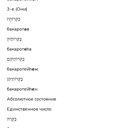
3-е (Они)
בַּקָּרוֹתָיו
бакарот
а
в
בַּקָּרוֹתֶיהָ
бакарот
е
hа
בַּקָּרוֹתֵיהֶם
бакаротейh
е
м
בַּקָּרוֹתֵיהֶן
бакаротейh
е
н
Абсолютное состояние
Единственное число
בַּקָּרָה