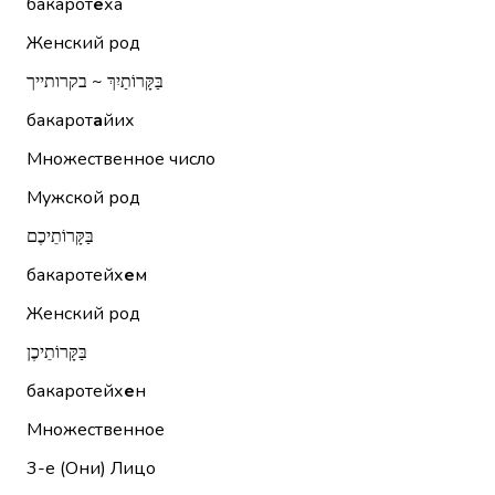
бакарот
е
ха
Женский род
בַּקָּרוֹתַיִךְ ~ בקרותייך
бакарот
а
йих
Множественное число
Мужской род
בַּקָּרוֹתֵיכֶם
бакаротейх
е
м
Женский род
בַּקָּרוֹתֵיכֶן
бакаротейх
е
н
Множественное
3-е (Они)
Лицо