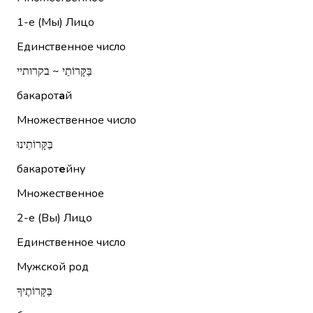
1-е (Мы)
Лицо
Единственное число
בַּקָּרוֹתַי ~ בקרותיי
бакарот
а
й
Множественное число
בַּקָּרוֹתֵינוּ
бакарот
е
йну
Множественное
2-е (Вы)
Лицо
Единственное число
Мужской род
בַּקָּרוֹתֶיךָ