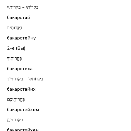
בַּקָּרוֹתַי ~ בקרותיי
бакарот
а
й
בַּקָּרוֹתֵינוּ
бакарот
е
йну
2-е (Вы)
בַּקָּרוֹתֶיךָ
бакарот
е
ха
בַּקָּרוֹתַיִךְ ~ בקרותייך
бакарот
а
йих
בַּקָּרוֹתֵיכֶם
бакаротейх
е
м
בַּקָּרוֹתֵיכֶן
бакаротейх
е
н