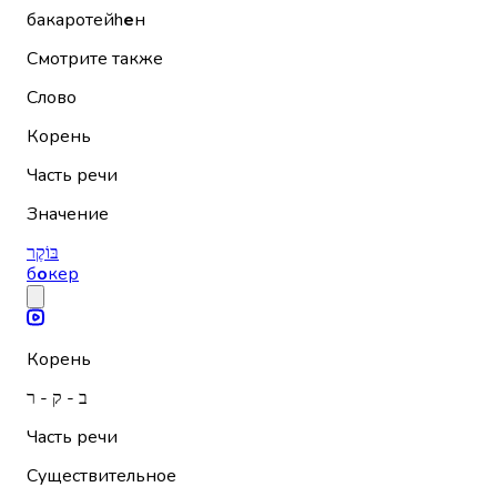
бакаротейh
е
н
Смотрите также
Слово
Корень
Часть речи
Значение
בּוֹקֶר
б
о
кер
Корень
ב - ק - ר
Часть речи
Существительное