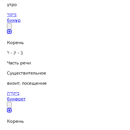
утро
בִּיקּוּר
бик
у
р
Корень
ב - ק - ר
Часть речи
Существительное
визит, посещение
בִּיקּוֹרֶת
бик
о
рет
Корень