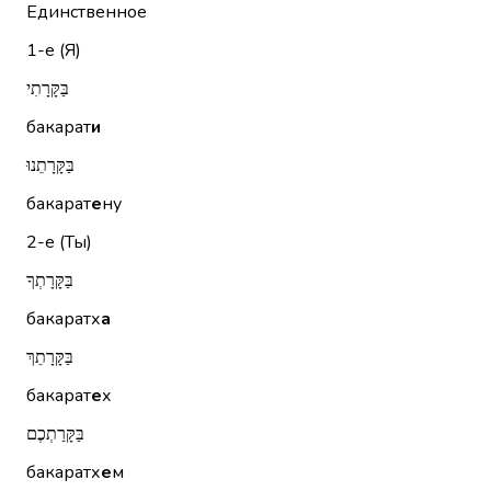
Единственное
1-е (Я)
בַּקָּרָתִי
бакарат
и
בַּקָּרָתֵנוּ
бакарат
е
ну
2-е (Ты)
בַּקָּרָתְךָ
бакаратх
а
בַּקָּרָתֵךְ
бакарат
е
х
בַּקָּרַתְכֶם
бакаратх
е
м