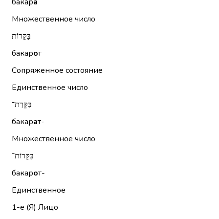
бакар
а
Множественное число
בַּקָּרוֹת
бакар
о
т
Сопряженное состояние
Единственное число
בַּקָּרַת־
бакар
а
т-
Множественное число
בַּקָּרוֹת־
бакар
о
т-
Единственное
1-е (Я)
Лицо