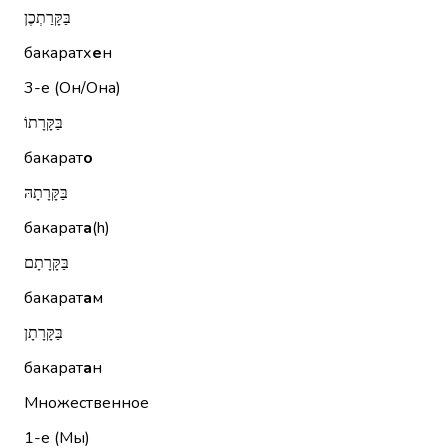
בַּקָּרַתְכֶן
бакаратх
е
н
3-е (Он/Она)
בַּקָּרָתוֹ
бакарат
о
בַּקָּרָתָהּ
бакарат
а
(h)
בַּקָּרָתָם
бакарат
а
м
בַּקָּרָתָן
бакарат
а
н
Множественное
1-е (Мы)