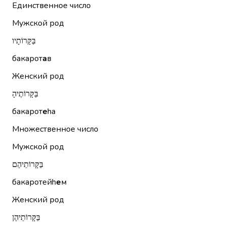
Единственное число
Мужской род
בַּקָּרוֹתָיו
бакарот
а
в
Женский род
בַּקָּרוֹתֶיהָ
бакарот
е
hа
Множественное число
Мужской род
בַּקָּרוֹתֵיהֶם
бакаротейh
е
м
Женский род
בַּקָּרוֹתֵיהֶן