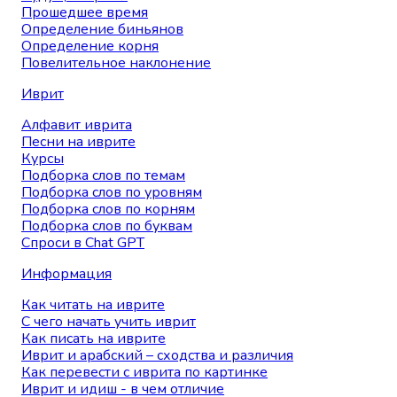
Прошедшее время
Определение биньянов
Определение корня
Повелительное наклонение
Иврит
Алфавит иврита
Песни на иврите
Курсы
Подборка слов по темам
Подборка слов по уровням
Подборка слов по корням
Подборка слов по буквам
Спроси в Chat GPT
Информация
Как читать на иврите
С чего начать учить иврит
Как писать на иврите
Иврит и арабский – сходства и различия
Как перевести с иврита по картинке
Иврит и идиш - в чем отличие