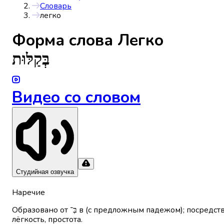
Словарь
легко
Форма слова
Легко
בְּקַלּוּת
Видео со словом
Студийная озвучка
Наречие
Образовано от בְּ־ в (с предложным падежом); посредством (выражается также творительным падежом) и קַלּוּת
лёгкость, простота.