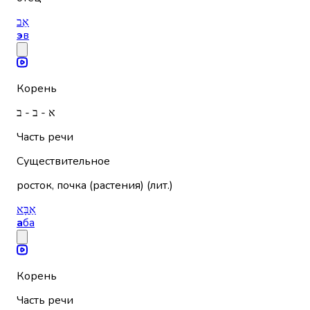
אֵב
э
в
Корень
א - ב - ב
Часть речи
Существительное
росток, почка (растения) (лит.)
אַבָּא
а
ба
Корень
Часть речи