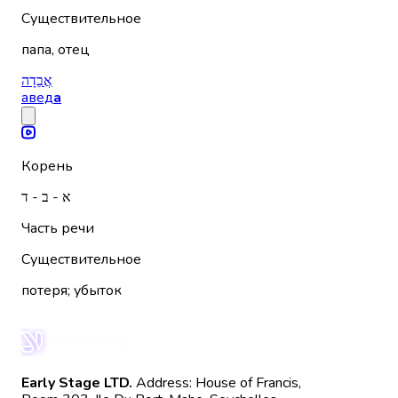
Существительное
папа, отец
אֲבֵדָה
авед
а
Корень
א - ב - ד
Часть речи
Существительное
потеря; убыток
Early Stage LTD.
Address: House of Francis,