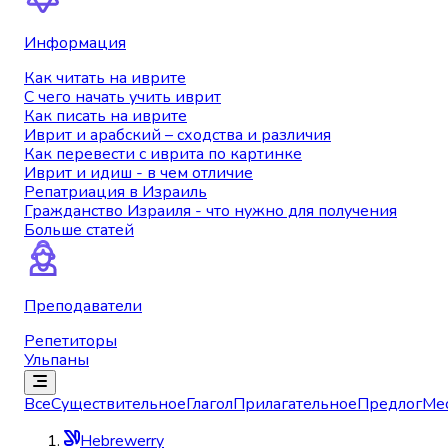
Информация
Как читать на иврите
С чего начать учить иврит
Как писать на иврите
Иврит и арабский – сходства и различия
Как перевести с иврита по картинке
Иврит и идиш - в чем отличие
Репатриация в Израиль
Гражданство Израиля - что нужно для получения
Больше статей
Преподаватели
Репетиторы
Ульпаны
Все
Существительное
Глагол
Прилагательное
Предлог
Ме
Hebrewerry