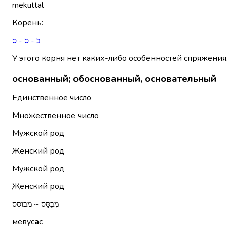
mekuttal
Корень
:
ב - ס - ס
У этого корня нет каких-либо особенностей спряжения
основанный; обоснованный, основательный
Единственное число
Множественное число
Мужской род
Женский род
Мужской род
Женский род
מְבֻסָּס ~ מבוסס
мевус
а
с