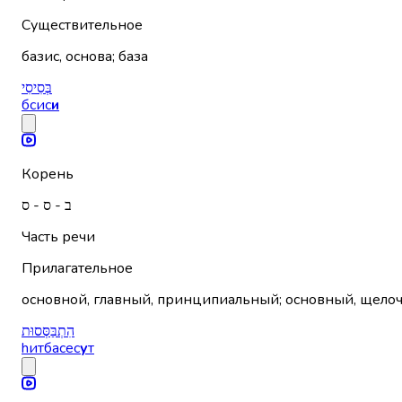
Существительное
базис, основа; база
בְּסִיסִי
бсис
и
Корень
ב - ס - ס
Часть речи
Прилагательное
основной, главный, принципиальный; основный, щелоч
הִתְבַּסְּסוּת
hитбасес
у
т