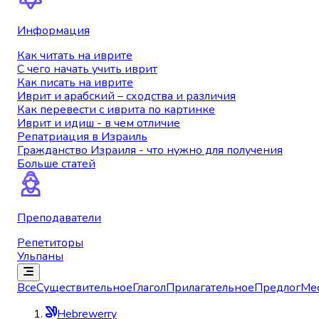
Информация
Как читать на иврите
С чего начать учить иврит
Как писать на иврите
Иврит и арабский – сходства и различия
Как перевести с иврита по картинке
Иврит и идиш - в чем отличие
Репатриация в Израиль
Гражданство Израиля - что нужно для получения
Больше статей
Преподаватели
Репетиторы
Ульпаны
Все
Существительное
Глагол
Прилагательное
Предлог
Ме
Hebrewerry