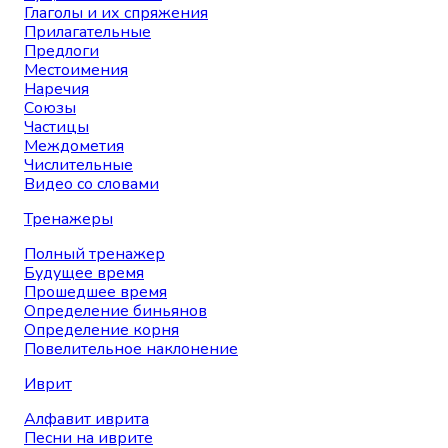
Глаголы и их спряжения
Прилагательные
Предлоги
Местоимения
Наречия
Союзы
Частицы
Междометия
Числительные
Видео со словами
Тренажеры
Полный тренажер
Будущее время
Прошедшее время
Определение биньянов
Определение корня
Повелительное наклонение
Иврит
Алфавит иврита
Песни на иврите