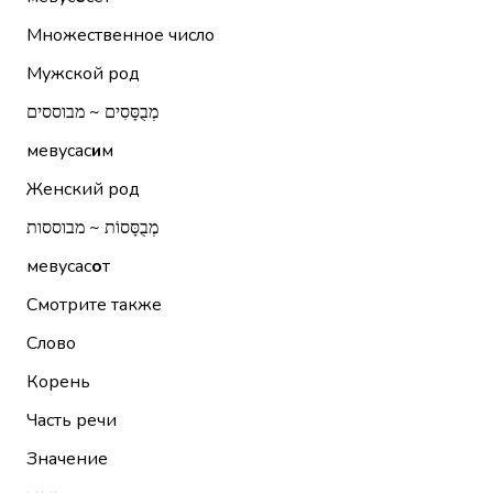
Множественное число
Мужской род
מְבֻסָּסִים ~ מבוססים
мевусас
и
м
Женский род
מְבֻסָּסוֹת ~ מבוססות
мевусас
о
т
Смотрите также
Слово
Корень
Часть речи
Значение