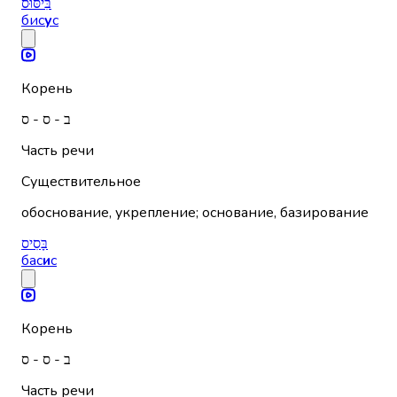
בִּיסּוּס
бис
у
с
Корень
ב - ס - ס
Часть речи
Существительное
обоснование, укрепление; основание, базирование
בָּסִיס
бас
и
с
Корень
ב - ס - ס
Часть речи