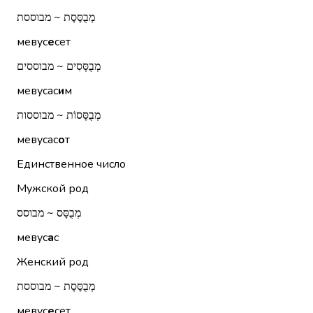
מְבֻסֶּסֶת ~ מבוססת
мевус
е
сет
מְבֻסָּסִים ~ מבוססים
мевусас
и
м
מְבֻסָּסוֹת ~ מבוססות
мевусас
о
т
Единственное число
Мужской род
מְבֻסָּס ~ מבוסס
мевус
а
с
Женский род
מְבֻסֶּסֶת ~ מבוססת
мевус
е
сет