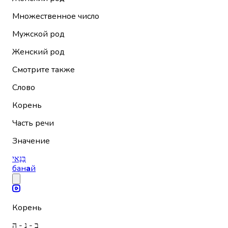
Множественное число
Мужской род
Женский род
Смотрите также
Слово
Корень
Часть речи
Значение
בַּנַּאי
бан
а
й
Корень
ב - נ - ה