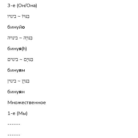
3-е (Он/Она)
בִּנּוּיוֹ ~ בינויו
бинуй
о
בִּנּוּיָהּ ~ בינויה
бину
я
(h)
בִּנּוּיָם ~ בינוים
бину
я
м
בִּנּוּיָן ~ בינוין
бину
я
н
Множественное
1-е (Мы)
------
------