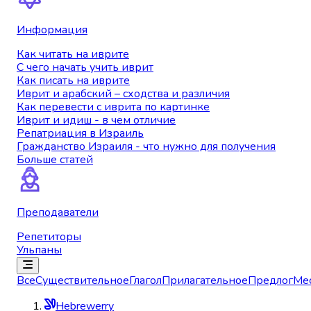
Информация
Как читать на иврите
С чего начать учить иврит
Как писать на иврите
Иврит и арабский – сходства и различия
Как перевести с иврита по картинке
Иврит и идиш - в чем отличие
Репатриация в Израиль
Гражданство Израиля - что нужно для получения
Больше статей
Преподаватели
Репетиторы
Ульпаны
Все
Существительное
Глагол
Прилагательное
Предлог
Ме
Hebrewerry