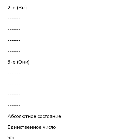
2-е (Вы)
------
------
------
------
3-е (Они)
------
------
------
------
Абсолютное состояние
Единственное число
בִּנּוּי