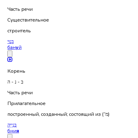
Часть речи
Существительное
строитель
בָּנוּי
бан
у
й
Корень
ב - נ - ה
Часть речи
Прилагательное
построенный, созданный; состоящий из (מ־)
בְּנִייָּה
бни
я