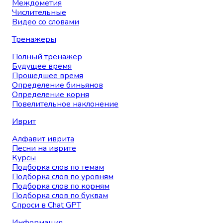
Междометия
Числительные
Видео со словами
Тренажеры
Полный тренажер
Будущее время
Прошедшее время
Определение биньянов
Определение корня
Повелительное наклонение
Иврит
Алфавит иврита
Песни на иврите
Курсы
Подборка слов по темам
Подборка слов по уровням
Подборка слов по корням
Подборка слов по буквам
Спроси в Chat GPT
Информация