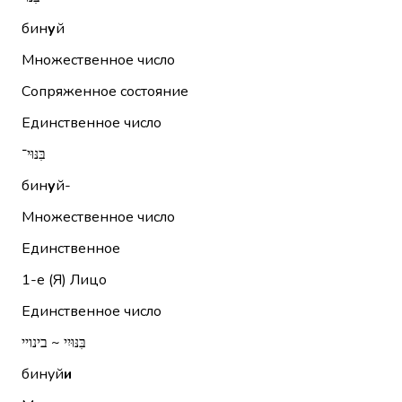
бин
у
й
Множественное число
Сопряженное состояние
Единственное число
בִּנּוּי־
бин
у
й-
Множественное число
Единственное
1-е (Я)
Лицо
Единственное число
בִּנּוּיִי ~ בינויי
бинуй
и