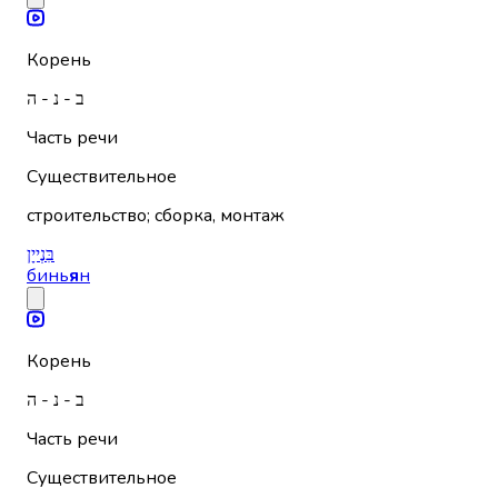
Корень
ב - נ - ה
Часть речи
Существительное
строительство; сборка, монтаж
בִּנְייָן
бинь
я
н
Корень
ב - נ - ה
Часть речи
Существительное