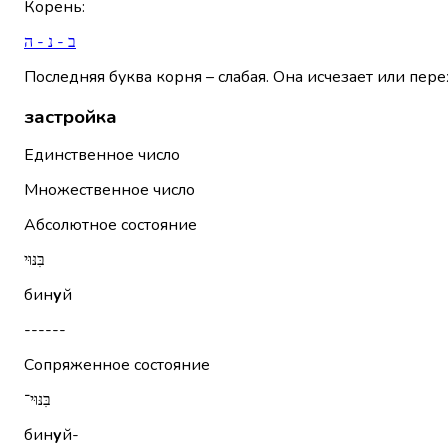
Корень
:
ב - נ - ה
Последняя буква корня – слабая. Она исчезает или пере
застройка
Единственное число
Множественное число
Абсолютное состояние
בִּנּוּי
бин
у
й
------
Сопряженное состояние
בִּנּוּי־
бин
у
й-