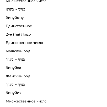
Множественное число
בִּנּוּיֵנוּ ~ בינוינו
бинуй
е
ну
Единственное
2-е (Ты)
Лицо
Единственное число
Мужской род
בִּנּוּיְךָ ~ בינויך
бинуйх
а
Женский род
בִּנּוּיֵךְ ~ בינויך
бинуй
е
х
Множественное число