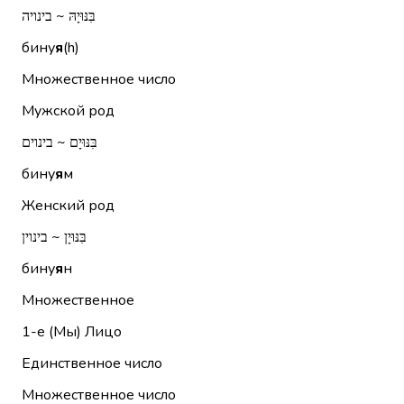
בִּנּוּיָהּ ~ בינויה
бину
я
(h)
Множественное число
Мужской род
בִּנּוּיָם ~ בינוים
бину
я
м
Женский род
בִּנּוּיָן ~ בינוין
бину
я
н
Множественное
1-е (Мы)
Лицо
Единственное число
Множественное число