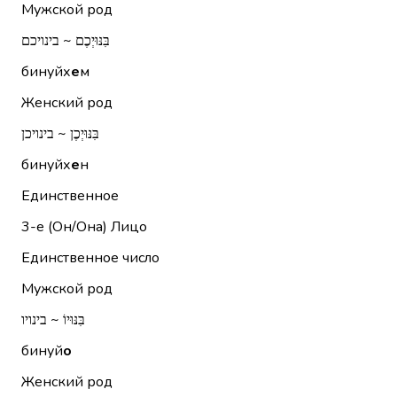
Мужской род
בִּנּוּיְכֶם ~ בינויכם
бинуйх
е
м
Женский род
בִּנּוּיְכֶן ~ בינויכן
бинуйх
е
н
Единственное
3-е (Он/Она)
Лицо
Единственное число
Мужской род
בִּנּוּיוֹ ~ בינויו
бинуй
о
Женский род