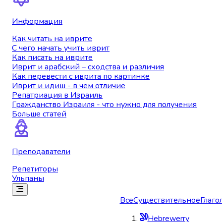
Информация
Как читать на иврите
С чего начать учить иврит
Как писать на иврите
Иврит и арабский – сходства и различия
Как перевести с иврита по картинке
Иврит и идиш - в чем отличие
Репатриация в Израиль
Гражданство Израиля - что нужно для получения
Больше статей
Преподаватели
Репетиторы
Ульпаны
Все
Существительное
Глаго
Hebrewerry