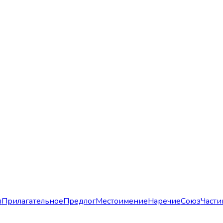
л
Прилагательное
Предлог
Местоимение
Наречие
Союз
Части