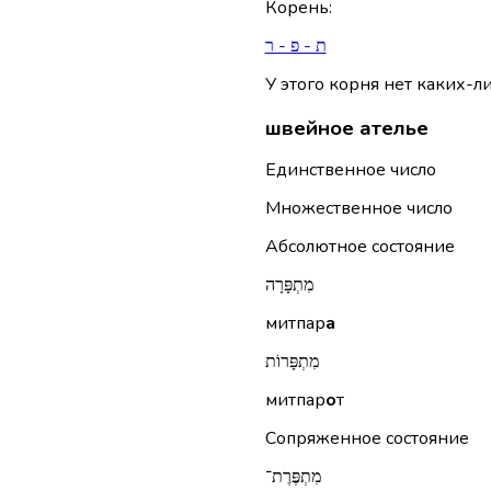
Корень
:
ת - פ - ר
У этого корня нет каких-л
швейное ателье
Единственное число
Множественное число
Абсолютное состояние
מִתְפָּרָה
митпар
а
מִתְפָּרוֹת
митпар
о
т
Сопряженное состояние
מִתְפֶּרֶת־