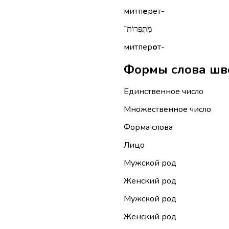
митп
е
рет-
מִתְפְּרוֹת־
митпер
о
т-
Единственное число
Множественное число
Форма слова
Лицо
Мужской род
Женский род
Мужской род
Женский род