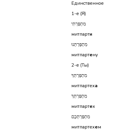
Единственное
1-е (Я)
מִתְפַּרְתִּי
митпарт
и
מִתְפַּרְתֵּנוּ
митпарт
е
ну
2-е (Ты)
מִתְפַּרְתְּךָ
митпартех
а
מִתְפַּרְתֵּךְ
митпарт
е
х
מִתְפַּרְתְּכֶם
митпартех
е
м