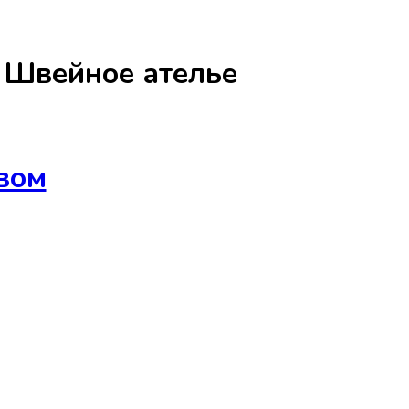
а
Швейное ателье
вом