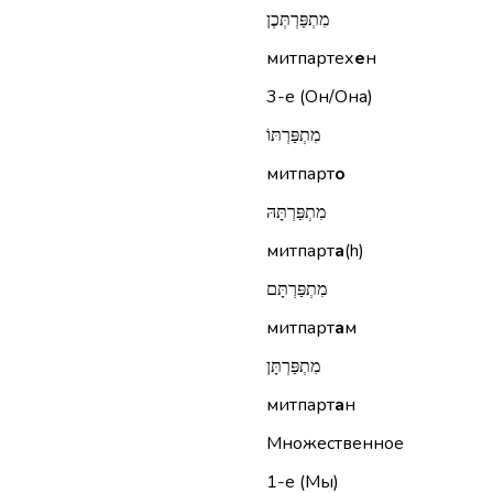
מִתְפַּרְתְּכֶן
митпартех
е
н
3-е (Он/Она)
מִתְפַּרְתּוֹ
митпарт
о
מִתְפַּרְתָּהּ
митпарт
а
(h)
מִתְפַּרְתָּם
митпарт
а
м
מִתְפַּרְתָּן
митпарт
а
н
Множественное
1-е (Мы)