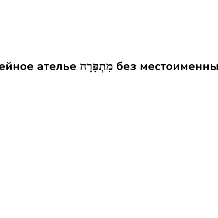
Формы слова швейное ателье מִתְפָּרָה