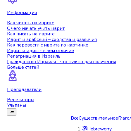
Информация
Как читать на иврите
С чего начать учить иврит
Как писать на иврите
Иврит и арабский – сходства и различия
Как перевести с иврита по картинке
Иврит и идиш - в чем отличие
Репатриация в Израиль
Гражданство Израиля - что нужно для получения
Больше статей
Преподаватели
Репетиторы
Ульпаны
Все
Существительное
Глаго
Hebrewerry