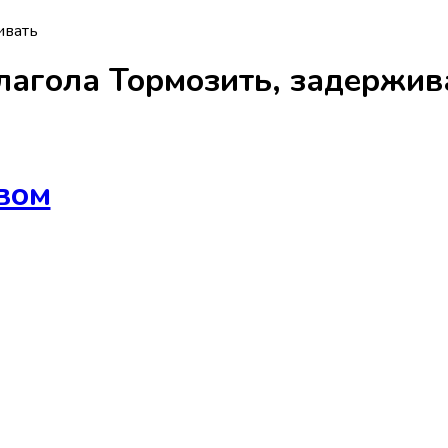
ивать
лагола
Тормозить, задержив
вом