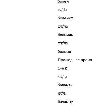
бол
е
м
בּוֹלֶמֶת
бол
е
мет
בּוֹלְמִים
больм
и
м
בּוֹלְמוֹת
больм
о
т
Прошедшее время
1-е (Я)
בָּלַמְתִּי
бал
а
мти
בָּלַמְנוּ
бал
а
мну