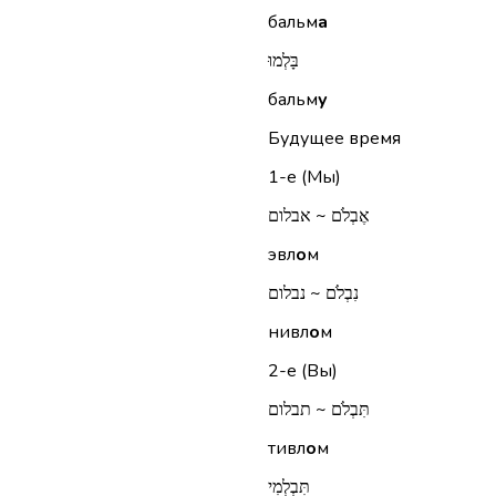
бальм
а
בָּלְמוּ
бальм
у
Будущее время
1-е (Мы)
אֶבְלֹם ~ אבלום
эвл
о
м
נִבְלֹם ~ נבלום
нивл
о
м
2-е (Вы)
תִּבְלֹם ~ תבלום
тивл
о
м
תִּבְלְמִי