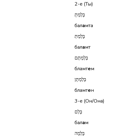
2-е (Ты)
בָּלַמְתָּ
бал
а
мта
בָּלַמְתְּ
бал
а
мт
בְּלַמְתֶּם
бламт
е
м
בְּלַמְתֶּן
бламт
е
н
3-е (Он/Она)
בָּלַם
бал
а
м
בָּלְמָה