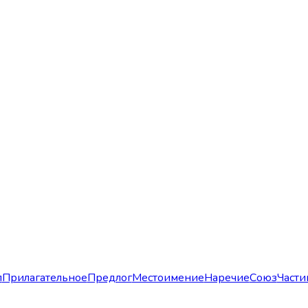
л
Прилагательное
Предлог
Местоимение
Наречие
Союз
Части