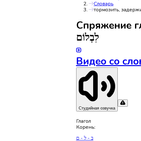
Словарь
тормозить, задерж
Спряжениe г
לִבְלוֹם
Видео со сло
Студийная озвучка
Глагол
Корень
:
ב - ל - ם