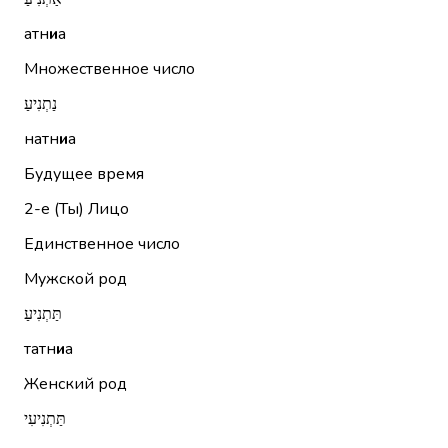
атн
и
а
Множественное число
נַתְנִיעַ
натн
и
а
Будущее время
2-е (Ты)
Лицо
Единственное число
Мужской род
תַּתְנִיעַ
татн
и
а
Женский род
תַּתְנִיעִי