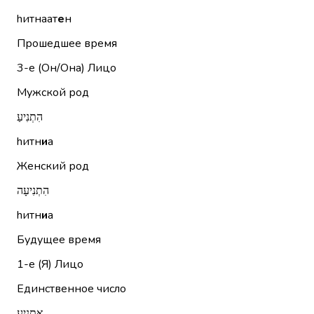
hитнаат
е
н
Прошедшее время
3-е (Он/Она)
Лицо
Мужской род
הִתְנִיעַ
hитн
и
а
Женский род
הִתְנִיעָה
hитн
и
а
Будущее время
1-е (Я)
Лицо
Единственное число
אַתְנִיעַ