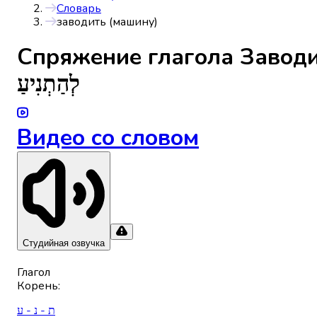
Словарь
заводить (машину)
Спряжениe глагола
Заводи
לְהַתְנִיעַ
Видео со словом
Студийная озвучка
Глагол
Корень
:
ת - נ - ע