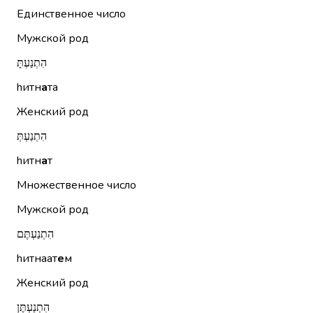
Единственное число
Мужской род
הִתְנַעְתָּ
hитн
а
та
Женский род
הִתְנַעְתְּ
hитн
а
т
Множественное число
Мужской род
הִתְנַעְתֶּם
hитнаат
е
м
Женский род
הִתְנַעְתֶּן