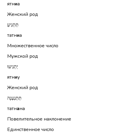
ятн
и
а
Женский род
תַּתְנִיעַ
татн
и
а
Множественное число
Мужской род
יַתְנִיעוּ
ятн
и
у
Женский род
תַּתְנַעְנָה
татн
а
на
Повелительное наклонение
Единственное число