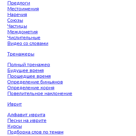
Предлоги
Местоимения
Наречия
Союзы
Частицы
Междометия
Числительные
Видео со словами
Тренажеры
Полный тренажер
Будущее время
Прошедшее время
Определение биньянов
Определение корня
Повелительное наклонение
Иврит
Алфавит иврита
Песни на иврите
Курсы
Подборка слов по темам