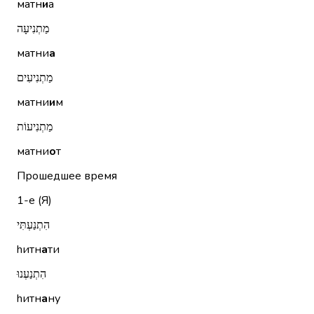
матн
и
а
מַתְנִיעָה
матни
а
מַתְנִיעִים
матни
и
м
מַתְנִיעוֹת
матни
о
т
Прошедшее время
1-е (Я)
הִתְנַעְתִּי
hитн
а
ти
הִתְנַעְנוּ
hитн
а
ну