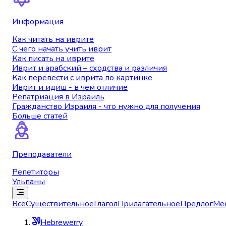
Информация
Как читать на иврите
С чего начать учить иврит
Как писать на иврите
Иврит и арабский – сходства и различия
Как перевести с иврита по картинке
Иврит и идиш - в чем отличие
Репатриация в Израиль
Гражданство Израиля - что нужно для получения
Больше статей
Преподаватели
Репетиторы
Ульпаны
Все
Существительное
Глагол
Прилагательное
Предлог
Ме
Hebrewerry