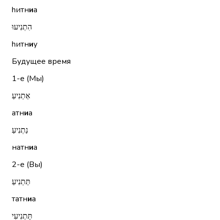
hитн
и
а
הִתְנִיעוּ
hитн
и
у
Будущее время
1-е (Мы)
אַתְנִיעַ
атн
и
а
נַתְנִיעַ
натн
и
а
2-е (Вы)
תַּתְנִיעַ
татн
и
а
תַּתְנִיעִי