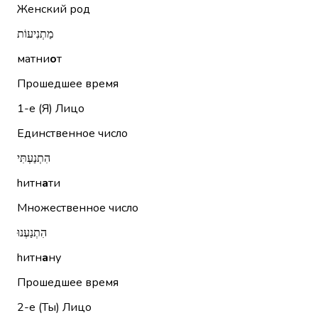
Женский род
מַתְנִיעוֹת
матни
о
т
Прошедшее время
1-е (Я)
Лицо
Единственное число
הִתְנַעְתִּי
hитн
а
ти
Множественное число
הִתְנַעְנוּ
hитн
а
ну
Прошедшее время
2-е (Ты)
Лицо