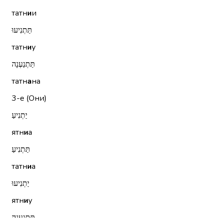
татн
и
и
תַּתְנִיעוּ
татн
и
у
תַּתְנַעְנָה
татн
а
на
3-е (Они)
יַתְנִיעַ
ятн
и
а
תַּתְנִיעַ
татн
и
а
יַתְנִיעוּ
ятн
и
у
תַּתְנַעְנָה