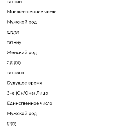
татн
и
и
Множественное число
Мужской род
תַּתְנִיעוּ
татн
и
у
Женский род
תַּתְנַעְנָה
татн
а
на
Будущее время
3-е (Он/Она)
Лицо
Единственное число
Мужской род
יַתְנִיעַ