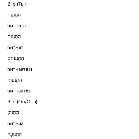
2-е (Ты)
הִתְנַעְתָּ
hитн
а
та
הִתְנַעְתְּ
hитн
а
т
הִתְנַעְתֶּם
hитнаат
е
м
הִתְנַעְתֶּן
hитнаат
е
н
3-е (Он/Она)
הִתְנִיעַ
hитн
и
а
הִתְנִיעָה