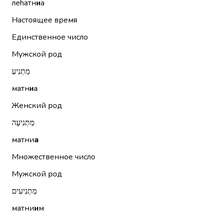
леhатн
и
а
Настоящее время
Единственное число
Мужской род
מַתְנִיעַ
матн
и
а
Женский род
מַתְנִיעָה
матни
а
Множественное число
Мужской род
מַתְנִיעִים
матни
и
м