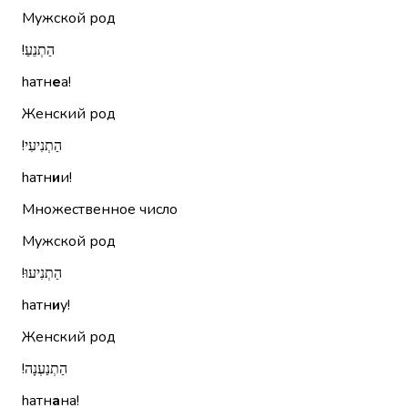
Мужской род
הַתְנֵעַ!‏
hатн
е
а!
Женский род
הַתְנִיעִי!‏
hатн
и
и!
Множественное число
Мужской род
הַתְנִיעוּ!‏
hатн
и
у!
Женский род
הַתְנַעְנָה!‏
hатн
а
на!