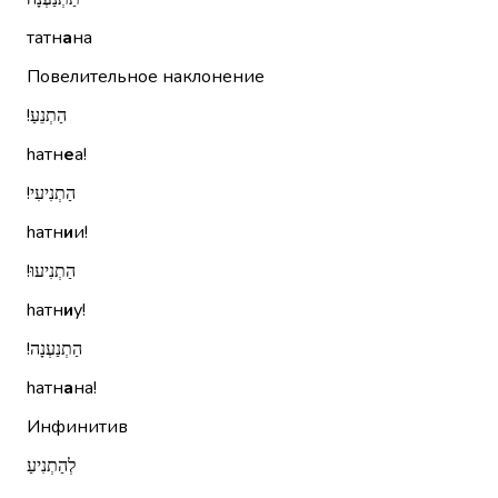
татн
а
на
Повелительное наклонение
הַתְנֵעַ!‏
hатн
е
а!
הַתְנִיעִי!‏
hатн
и
и!
הַתְנִיעוּ!‏
hатн
и
у!
הַתְנַעְנָה!‏
hатн
а
на!
Инфинитив
לְהַתְנִיעַ