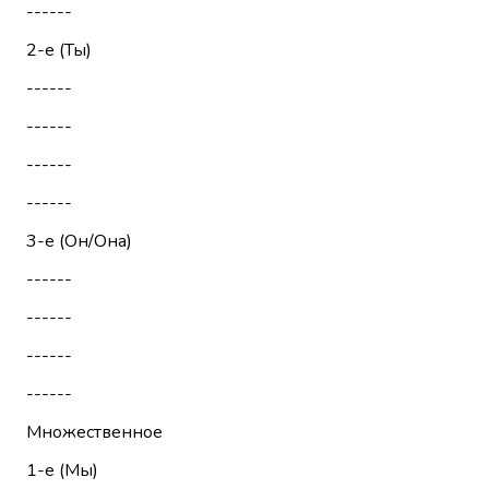
------
2-е (Ты)
------
------
------
------
3-е (Он/Она)
------
------
------
------
Множественное
1-е (Мы)