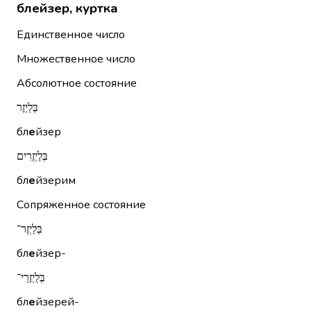
блейзер, куртка
Единственное число
Множественное число
Абсолютное состояние
בְּלֵיְזֶר
бл
е
йзер
בְּלֵיְזֶרִים
бл
е
йзерим
Сопряженное состояние
בְּלֵיְזֶר־
бл
е
йзер-
בְּלֵיְזֶרֵי־
бл
е
йзерей-