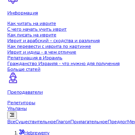
Информация
Как читать на иврите
С чего начать учить иврит
Как писать на иврите
Иврит и арабский – сходства и различия
Как перевести с иврита по картинке
Иврит и идиш - в чем отличие
Репатриация в Израиль
Гражданство Израиля - что нужно для получения
Больше статей
Преподаватели
Репетиторы
Ульпаны
Все
Существительное
Глагол
Прилагательное
Предлог
Ме
Hebrewerry