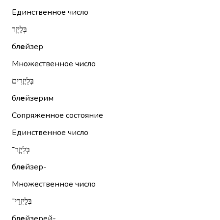
Единственное число
בְּלֵיְזֶר
бл
е
йзер
Множественное число
בְּלֵיְזֶרִים
бл
е
йзерим
Сопряженное состояние
Единственное число
בְּלֵיְזֶר־
бл
е
йзер-
Множественное число
בְּלֵיְזֶרֵי־
бл
е
йзерей-