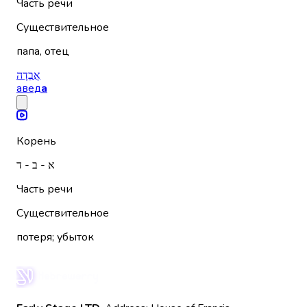
Часть речи
Существительное
папа, отец
אֲבֵדָה
авед
а
Корень
א - ב - ד
Часть речи
Существительное
потеря; убыток