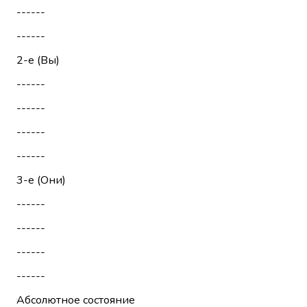
------
------
2-е (Вы)
------
------
------
------
3-е (Они)
------
------
------
------
Абсолютное состояние