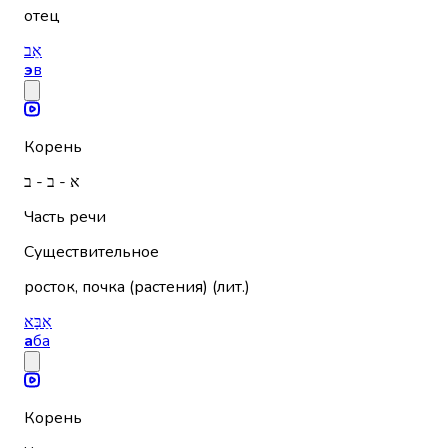
отец
אֵב
э
в
Корень
א - ב - ב
Часть речи
Существительное
росток, почка (растения) (лит.)
אַבָּא
а
ба
Корень