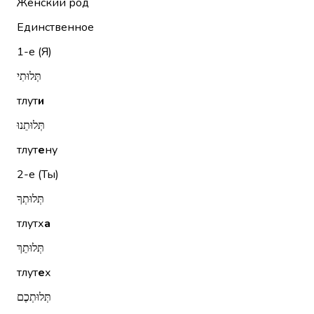
Женский род
Единственное
1-е (Я)
תְּלוּתִי
тлут
и
תְּלוּתֵנוּ
тлут
е
ну
2-е (Ты)
תְּלוּתְךָ
тлутх
а
תְּלוּתֵךְ
тлут
е
х
תְּלוּתְכֶם