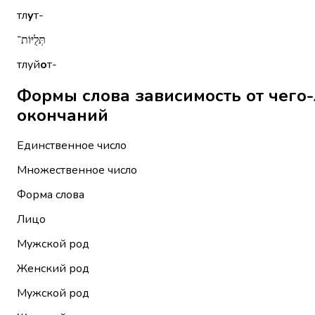
тл
у
т-
תְּלֻיּוֹת־
тлуй
о
т-
Формы слова зависимость от чего-либо (ב־) תְּלוּת без ме
окончаний
Единственное число
Множественное число
Форма слова
Лицо
Мужской род
Женский род
Мужской род