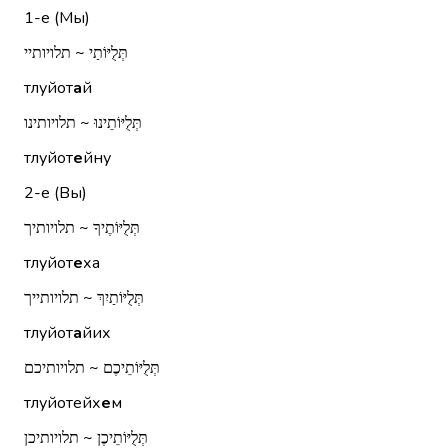
1-е (Мы)
תְּלֻיּוֹתַי ~ תלויותיי
тлуйот
а
й
תְּלֻיּוֹתֵינוּ ~ תלויותינו
тлуйот
е
йну
2-е (Вы)
תְּלֻיּוֹתֶיךָ ~ תלויותיך
тлуйот
е
ха
תְּלֻיּוֹתַיִךְ ~ תלויותייך
тлуйот
а
йих
תְּלֻיּוֹתֵיכֶם ~ תלויותיכם
тлуйотейх
е
м
תְּלֻיּוֹתֵיכֶן ~ תלויותיכן