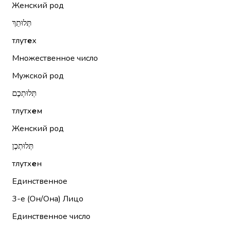
Женский род
תְּלוּתֵךְ
тлут
е
х
Множественное число
Мужской род
תְּלוּתְכֶם
тлутх
е
м
Женский род
תְּלוּתְכֶן
тлутх
е
н
Единственное
3-е (Он/Она)
Лицо
Единственное число