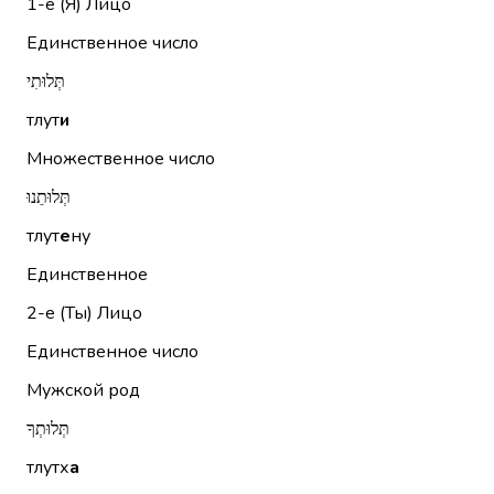
1-е (Я)
Лицо
Единственное число
תְּלוּתִי
тлут
и
Множественное число
תְּלוּתֵנוּ
тлут
е
ну
Единственное
2-е (Ты)
Лицо
Единственное число
Мужской род
תְּלוּתְךָ
тлутх
а