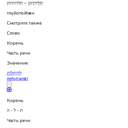
תְּלֻיּוֹתֵיהֶן ~ תלויותיהן
тлуйотейh
е
н
Смотрите также
Слово
Корень
Часть речи
Значение
לְהִיתָּלוֹת
леhитал
о
т
Корень
ת - ל - ה
Часть речи