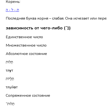
Корень
:
ת - ל - ה
Последняя буква корня – слабая. Она исчезает или пере
зависимость от чего-либо (ב־)
Единственное число
Множественное число
Абсолютное состояние
תְּלוּת
тл
у
т
תְּלֻיּוֹת
тлуй
о
т
Сопряженное состояние
תְּלוּת־