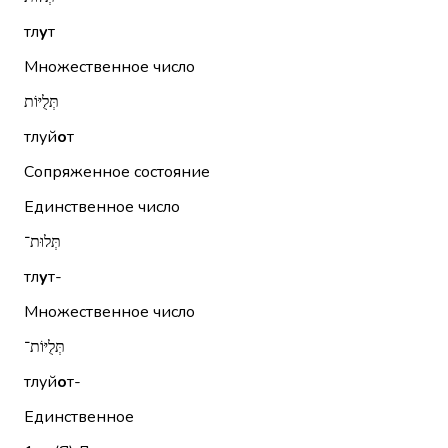
тл
у
т
Множественное число
תְּלֻיּוֹת
тлуй
о
т
Сопряженное состояние
Единственное число
תְּלוּת־
тл
у
т-
Множественное число
תְּלֻיּוֹת־
тлуй
о
т-
Единственное