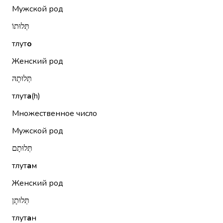
Мужской род
תְּלוּתוֹ
тлут
о
Женский род
תְּלוּתָהּ
тлут
а
(h)
Множественное число
Мужской род
תְּלוּתָם
тлут
а
м
Женский род
תְּלוּתָן
тлут
а
н