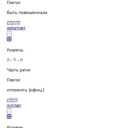
Глагол
быть повешенным
לְהַתְלוֹת
леhатл
о
т
Корень
ת - ל - ה
Часть речи
Глагол
отложить (офиц.)
לִתְלוֹת
литл
о
т
Корень