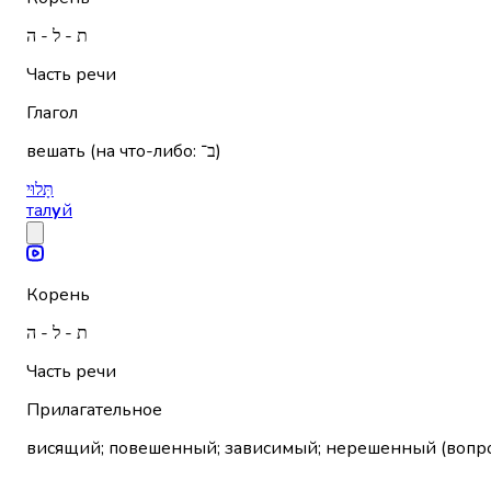
ת - ל - ה
Часть речи
Глагол
вешать (на что-либо: ב־)
תָּלוּי
тал
у
й
Корень
ת - ל - ה
Часть речи
Прилагательное
висящий; повешенный; зависимый; нерешенный (вопрос