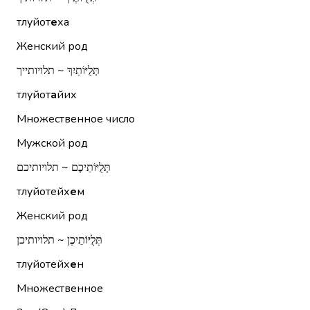
тлуйот
е
ха
Женский род
תְּלֻיּוֹתַיִךְ ~ תלויותייך
тлуйот
а
йих
Множественное число
Мужской род
תְּלֻיּוֹתֵיכֶם ~ תלויותיכם
тлуйотейх
е
м
Женский род
תְּלֻיּוֹתֵיכֶן ~ תלויותיכן
тлуйотейх
е
н
Множественное