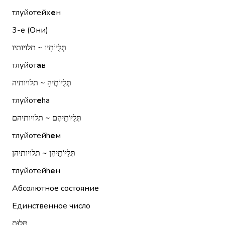
тлуйотейх
е
н
3-е (Они)
תְּלֻיּוֹתָיו ~ תלויותיו
тлуйот
а
в
תְּלֻיּוֹתֶיהָ ~ תלויותיה
тлуйот
е
hа
תְּלֻיּוֹתֵיהֶם ~ תלויותיהם
тлуйотейh
е
м
תְּלֻיּוֹתֵיהֶן ~ תלויותיהן
тлуйотейh
е
н
Абсолютное состояние
Единственное число
תְּלוּת