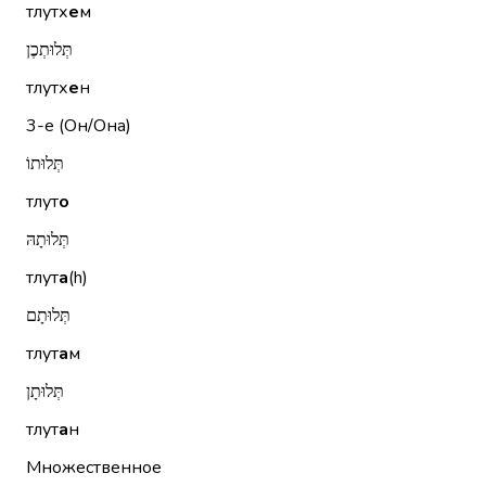
тлутх
е
м
תְּלוּתְכֶן
тлутх
е
н
3-е (Он/Она)
תְּלוּתוֹ
тлут
о
תְּלוּתָהּ
тлут
а
(h)
תְּלוּתָם
тлут
а
м
תְּלוּתָן
тлут
а
н
Множественное