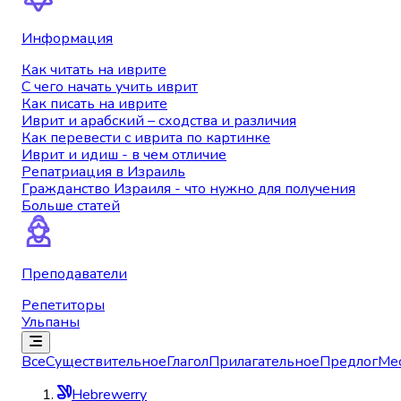
Информация
Как читать на иврите
С чего начать учить иврит
Как писать на иврите
Иврит и арабский – сходства и различия
Как перевести с иврита по картинке
Иврит и идиш - в чем отличие
Репатриация в Израиль
Гражданство Израиля - что нужно для получения
Больше статей
Преподаватели
Репетиторы
Ульпаны
Все
Существительное
Глагол
Прилагательное
Предлог
Ме
Hebrewerry