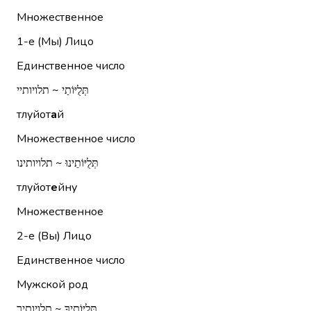
Множественное
1-е (Мы)
Лицо
Единственное число
תְּלֻיּוֹתַי ~ תלויותיי
тлуйот
а
й
Множественное число
תְּלֻיּוֹתֵינוּ ~ תלויותינו
тлуйот
е
йну
Множественное
2-е (Вы)
Лицо
Единственное число
Мужской род
תְּלֻיּוֹתֶיךָ ~ תלויותיך