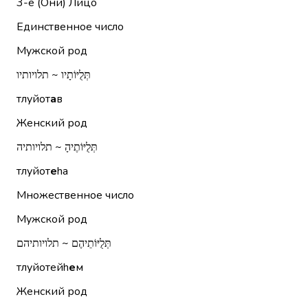
3-е (Они)
Лицо
Единственное число
Мужской род
תְּלֻיּוֹתָיו ~ תלויותיו
тлуйот
а
в
Женский род
תְּלֻיּוֹתֶיהָ ~ תלויותיה
тлуйот
е
hа
Множественное число
Мужской род
תְּלֻיּוֹתֵיהֶם ~ תלויותיהם
тлуйотейh
е
м
Женский род