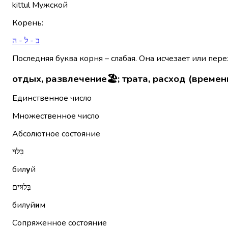
kittul
Мужской
Корень
:
ב - ל - ה
Последняя буква корня – слабая. Она исчезает или пере
отдых, развлечение🏖️; трата, расход (времен
Единственное число
Множественное число
Абсолютное состояние
בִּלּוּי
бил
у
й
בִּלּוּיִים
билуй
и
м
Сопряженное состояние