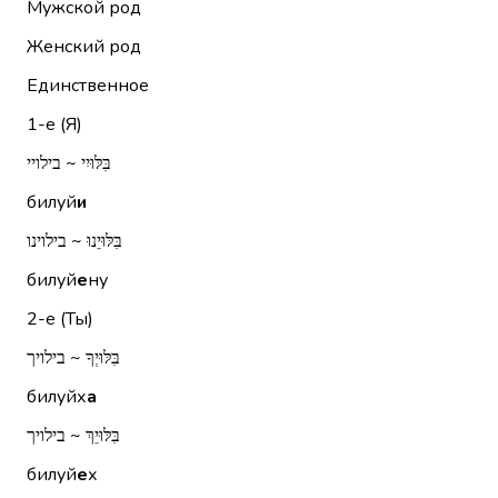
Мужской род
Женский род
Единственное
1-е (Я)
בִּלּוּיִי ~ בילויי
билуй
и
בִּלּוּיֵנוּ ~ בילוינו
билуй
е
ну
2-е (Ты)
בִּלּוּיְךָ ~ בילויך
билуйх
а
בִּלּוּיֵךְ ~ בילויך
билуй
е
х