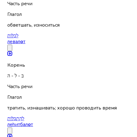
Часть речи
Глагол
обветшать, износиться
לְבַלּוֹת
левал
о
т
Корень
ב - ל - ה
Часть речи
Глагол
тратить, изнашивать; хорошо проводить время
לְהִתְבַּלּוֹת
леhитбал
о
т