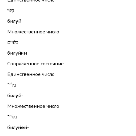
Единственное число
בִּלּוּי
бил
у
й
Множественное число
בִּלּוּיִים
билуй
и
м
Сопряженное состояние
Единственное число
בִּלּוּי־
бил
у
й-
Множественное число
בִּלּוּיֵי־
билуй
е
й-