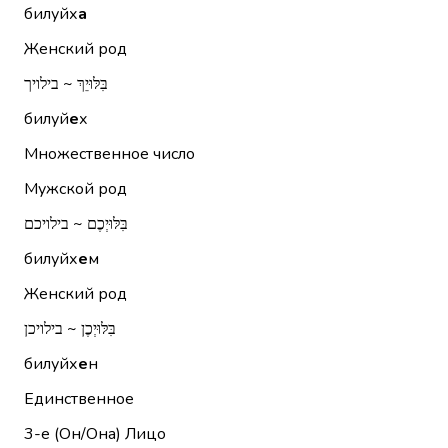
билуйх
а
Женский род
בִּלּוּיֵךְ ~ בילויך
билуй
е
х
Множественное число
Мужской род
בִּלּוּיְכֶם ~ בילויכם
билуйх
е
м
Женский род
בִּלּוּיְכֶן ~ בילויכן
билуйх
е
н
Единственное
3-е (Он/Она)
Лицо