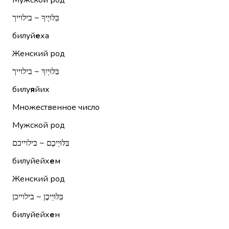
Мужской род
בִּלּוּיֶיךָ ~ בילוייך
билуй
е
ха
Женский род
בִּלּוּיַיִךְ ~ בילוייך
билу
я
йих
Множественное число
Мужской род
בִּלּוּיֵיכֶם ~ בילוייכם
билуйейх
е
м
Женский род
בִּלּוּיֵיכֶן ~ בילוייכן
билуйейх
е
н