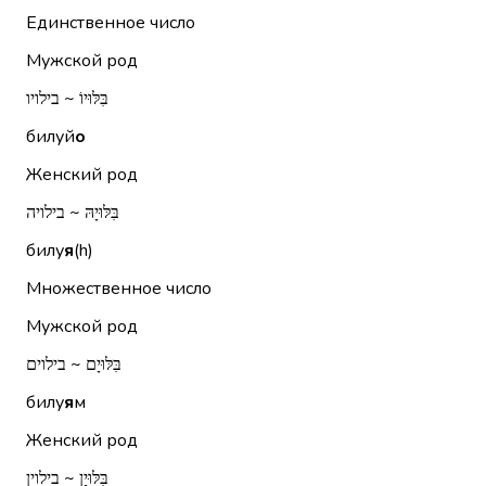
Единственное число
Мужской род
בִּלּוּיוֹ ~ בילויו
билуй
о
Женский род
בִּלּוּיָהּ ~ בילויה
билу
я
(h)
Множественное число
Мужской род
בִּלּוּיָם ~ בילוים
билу
я
м
Женский род
בִּלּוּיָן ~ בילוין