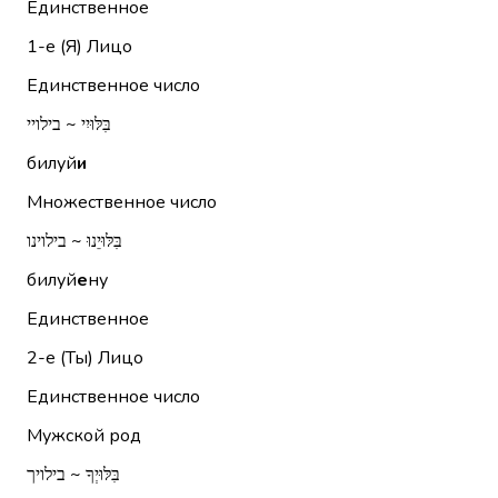
Единственное
1-е (Я)
Лицо
Единственное число
בִּלּוּיִי ~ בילויי
билуй
и
Множественное число
בִּלּוּיֵנוּ ~ בילוינו
билуй
е
ну
Единственное
2-е (Ты)
Лицо
Единственное число
Мужской род
בִּלּוּיְךָ ~ בילויך