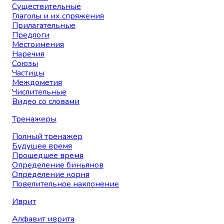
Существительные
Глаголы и их спряжения
Прилагательные
Предлоги
Местоимения
Наречия
Союзы
Частицы
Междометия
Числительные
Видео со словами
Тренажеры
Полный тренажер
Будущее время
Прошедшее время
Определение биньянов
Определение корня
Повелительное наклонение
Иврит
Алфавит иврита