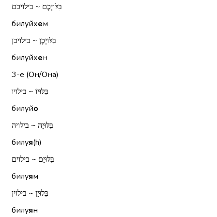
בִּלּוּיְכֶם ~ בילויכם
билуйх
е
м
בִּלּוּיְכֶן ~ בילויכן
билуйх
е
н
3-е (Он/Она)
בִּלּוּיוֹ ~ בילויו
билуй
о
בִּלּוּיָהּ ~ בילויה
билу
я
(h)
בִּלּוּיָם ~ בילוים
билу
я
м
בִּלּוּיָן ~ בילוין
билу
я
н