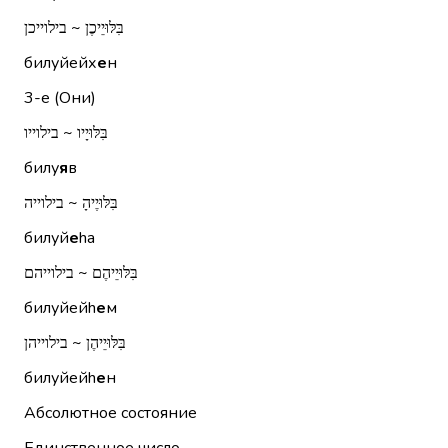
בִּלּוּיֵיכֶן ~ בילוייכן
билуйейх
е
н
3-е (Они)
בִּלּוּיָיו ~ בילוייו
билу
я
в
בִּלּוּיֶיהָ ~ בילוייה
билуй
е
hа
בִּלּוּיֵיהֶם ~ בילוייהם
билуйейh
е
м
בִּלּוּיֵיהֶן ~ בילוייהן
билуйейh
е
н
Абсолютное состояние