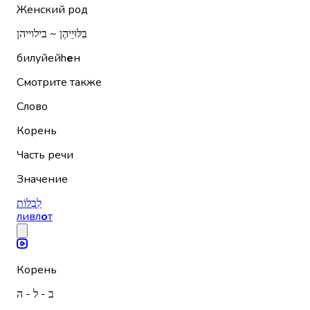
Женский род
בִּלּוּיֵיהֶן ~ בילוייהן
билуйейh
е
н
Смотрите также
Слово
Корень
Часть речи
Значение
לִבְלוֹת
ливл
о
т
Корень
ב - ל - ה