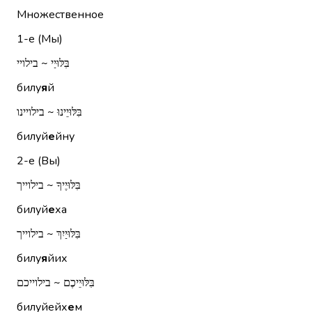
Множественное
1-е (Мы)
בִּלּוּיַי ~ בילויי
билу
я
й
בִּלּוּיֵינוּ ~ בילויינו
билуй
е
йну
2-е (Вы)
בִּלּוּיֶיךָ ~ בילוייך
билуй
е
ха
בִּלּוּיַיִךְ ~ בילוייך
билу
я
йих
בִּלּוּיֵיכֶם ~ בילוייכם
билуйейх
е
м