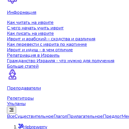
Информация
Как читать на иврите
С чего начать учить иврит
Как писать на иврите
Иврит и арабский – сходства и различия
Как перевести с иврита по картинке
Иврит и идиш - в чем отличие
Репатриация в Израиль
Гражданство Израиля - что нужно для получения
Больше статей
Преподаватели
Репетиторы
Ульпаны
Все
Существительное
Глагол
Прилагательное
Предлог
Ме
Hebrewerry