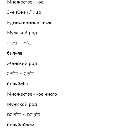
Множественное
3-е (Они)
Лицо
Единственное число
Мужской род
בִּלּוּיָיו ~ בילוייו
билу
я
в
Женский род
בִּלּוּיֶיהָ ~ בילוייה
билуй
е
hа
Множественное число
Мужской род
בִּלּוּיֵיהֶם ~ בילוייהם
билуйейh
е
м