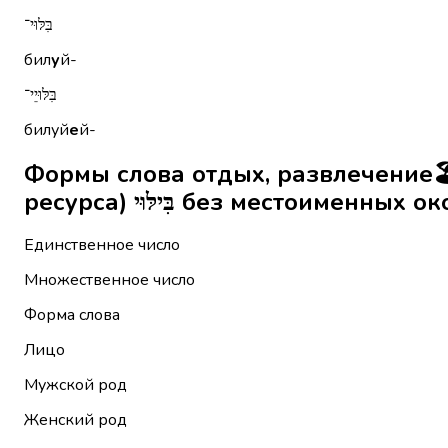
בִּלּוּי־
бил
у
й-
בִּלּוּיֵי־
билуй
е
й-
Формы слова отдых, развлечение🏖️
ресурса) בִּילּוּי без местоименн
Единственное число
Множественное число
Форма слова
Лицо
Мужской род
Женский род