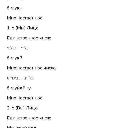
билу
я
н
Множественное
1-е (Мы)
Лицо
Единственное число
בִּלּוּיַי ~ בילויי
билу
я
й
Множественное число
בִּלּוּיֵינוּ ~ בילויינו
билуй
е
йну
Множественное
2-е (Вы)
Лицо
Единственное число