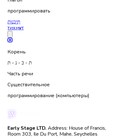
Глагол
программировать
תִּיכְנוּת
тихн
у
т
Корень
ת - כ - נ - ת
Часть речи
Существительное
программирование (компьютеры)
Early Stage LTD.
Address: House of Francis,
Room 303, Ile Du Port, Mahe, Seychelles