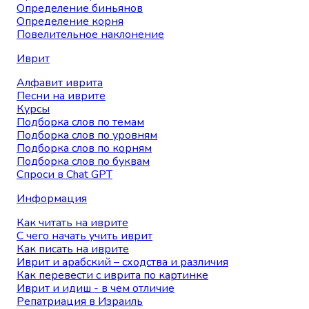
Определение биньянов
Определение корня
Повелительное наклонение
Иврит
Алфавит иврита
Песни на иврите
Курсы
Подборка слов по темам
Подборка слов по уровням
Подборка слов по корням
Подборка слов по буквам
Спроси в Chat GPT
Информация
Как читать на иврите
С чего начать учить иврит
Как писать на иврите
Иврит и арабский – сходства и различия
Как перевести с иврита по картинке
Иврит и идиш - в чем отличие
Репатриация в Израиль