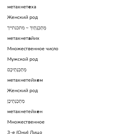
метахнет
е
ха
Женский род
מְתַכְנְתַיִךְ ~ מתכנתייך
метахнет
а
йих
Множественное число
Мужской род
מְתַכְנְתֵיכֶם
метахнетейх
е
м
Женский род
מְתַכְנְתֵיכֶן
метахнетейх
е
н
Множественное
3-е (Они)
Лицо