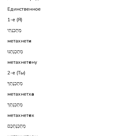
Единственное
1-е (Я)
מְתַכְנְתִי
метахнет
и
מְתַכְנְתֵנוּ
метахнет
е
ну
2-е (Ты)
מְתַכְנֶתְךָ
метахнетх
а
מְתַכְנְתֵךְ
метахнет
е
х
מְתַכְנֶתְכֶם