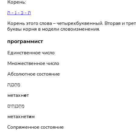
Корень
:
ת - כ - נ - ת
Корень этого слова – четырехбуквенный. Вторая и тре
буквы корня в модели словоизменения.
программист
Единственное число
Множественное число
Абсолютное состояние
מְתַכְנֵת
метахн
е
т
מְתַכְנְתִים
метахнет
и
м
Сопряженное состояние