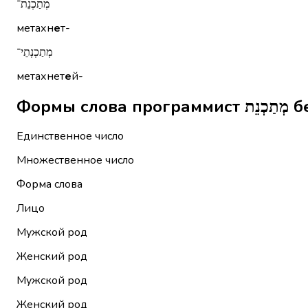
מְתַכְנֵת־
метахн
е
т-
מְתַכְנְתֵי־
метахнет
е
й-
Форм
Единственное число
Множественное число
Форма слова
Лицо
Мужской род
Женский род
Мужской род
Женский род