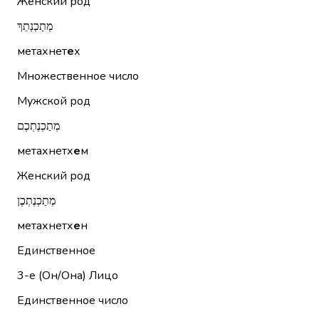
Женский род
מְתַכְנְתֵךְ
метахнет
е
х
Множественное число
Мужской род
מְתַכְנֶתְכֶם
метахнетх
е
м
Женский род
מְתַכְנֶתְכֶן
метахнетх
е
н
Единственное
3-е (Он/Она)
Лицо
Единственное число