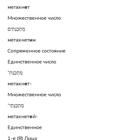
метахн
е
т
Множественное число
מְתַכְנְתִים
метахнет
и
м
Сопряженное состояние
Единственное число
מְתַכְנֵת־
метахн
е
т-
Множественное число
מְתַכְנְתֵי־
метахнет
е
й-
Единственное
1-е (Я)
Лицо