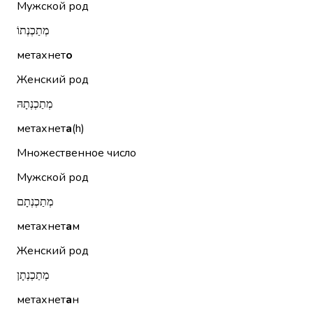
Мужской род
מְתַכְנְתוֹ
метахнет
о
Женский род
מְתַכְנְתָהּ
метахнет
а
(h)
Множественное число
Мужской род
מְתַכְנְתָם
метахнет
а
м
Женский род
מְתַכְנְתָן
метахнет
а
н