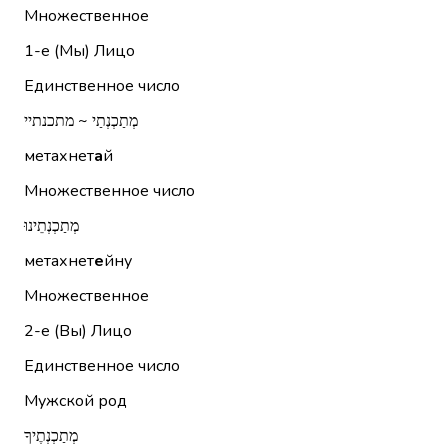
Множественное
1-е (Мы)
Лицо
Единственное число
מְתַכְנְתַי ~ מתכנתיי
метахнет
а
й
Множественное число
מְתַכְנְתֵינוּ
метахнет
е
йну
Множественное
2-е (Вы)
Лицо
Единственное число
Мужской род
מְתַכְנְתֶיךָ