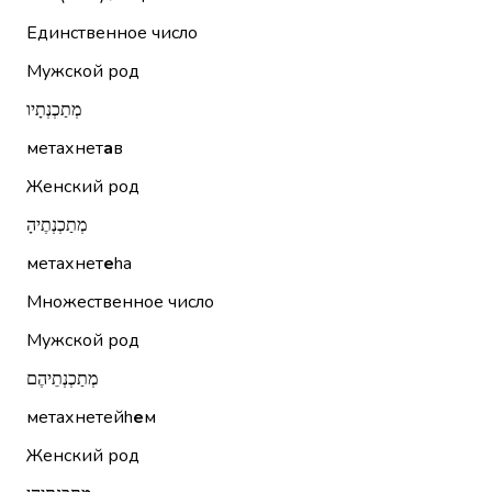
Единственное число
Мужской род
מְתַכְנְתָיו
метахнет
а
в
Женский род
מְתַכְנְתֶיהָ
метахнет
е
hа
Множественное число
Мужской род
מְתַכְנְתֵיהֶם
метахнетейh
е
м
Женский род