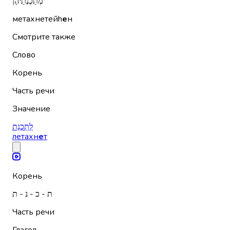
מְתַכְנְתֵיהֶן
метахнетейh
е
н
Смотрите также
Слово
Корень
Часть речи
Значение
לְתַכְנֵת
летахн
е
т
Корень
ת - כ - נ - ת
Часть речи