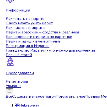
Информация
Как читать на иврите
С чего начать учить иврит
Как писать на иврите
Иврит и арабский – сходства и различия
Как перевести с иврита по картинке
Иврит и идиш - в чем отличие
Репатриация в Израиль
Гражданство Израиля - что нужно для получения
Больше статей
Преподаватели
Репетиторы
Ульпаны
Все
Существительное
Глагол
Прилагательное
Предлог
Ме
Hebrewerry