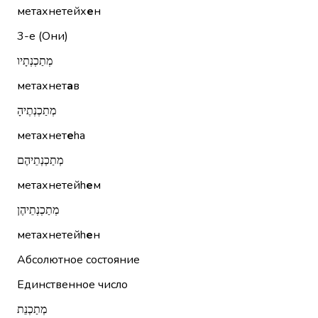
метахнетейх
е
н
3-е (Они)
מְתַכְנְתָיו
метахнет
а
в
מְתַכְנְתֶיהָ
метахнет
е
hа
מְתַכְנְתֵיהֶם
метахнетейh
е
м
מְתַכְנְתֵיהֶן
метахнетейh
е
н
Абсолютное состояние
Единственное число
מְתַכְנֵת