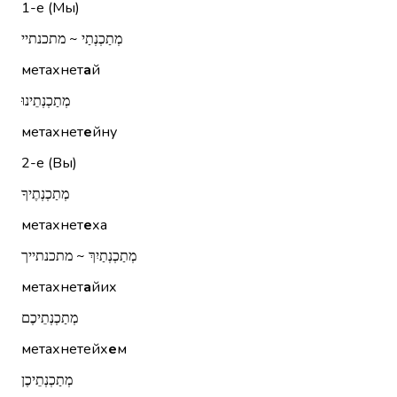
1-е (Мы)
מְתַכְנְתַי ~ מתכנתיי
метахнет
а
й
מְתַכְנְתֵינוּ
метахнет
е
йну
2-е (Вы)
מְתַכְנְתֶיךָ
метахнет
е
ха
מְתַכְנְתַיִךְ ~ מתכנתייך
метахнет
а
йих
מְתַכְנְתֵיכֶם
метахнетейх
е
м
מְתַכְנְתֵיכֶן