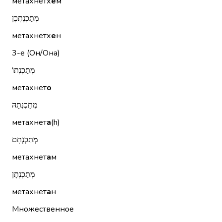
метахнетх
е
м
מְתַכְנֶתְכֶן
метахнетх
е
н
3-е (Он/Она)
מְתַכְנְתוֹ
метахнет
о
מְתַכְנְתָהּ
метахнет
а
(h)
מְתַכְנְתָם
метахнет
а
м
מְתַכְנְתָן
метахнет
а
н
Множественное