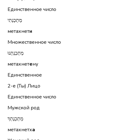
Единственное число
מְתַכְנְתִי
метахнет
и
Множественное число
מְתַכְנְתֵנוּ
метахнет
е
ну
Единственное
2-е (Ты)
Лицо
Единственное число
Мужской род
מְתַכְנֶתְךָ
метахнетх
а