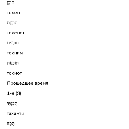
תּוֹכֵן
тох
е
н
תּוֹכֶנֶת
тох
е
нет
תּוֹכְנִים
тохн
и
м
תּוֹכְנוֹת
тохн
о
т
Прошедшее время
1-е (Я)
תָּכַנְתִּי
тах
а
нти
תָּכַנּוּ