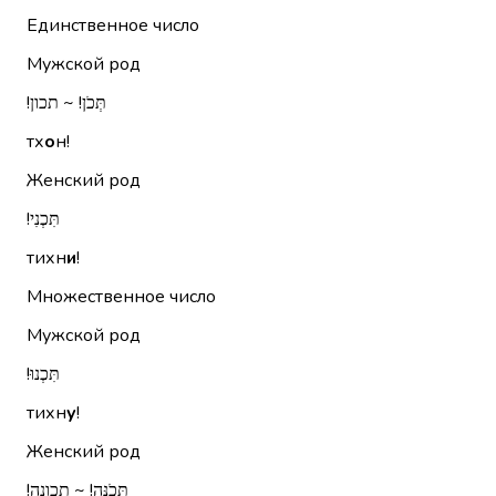
Единственное число
Мужской род
תְּכֹן!‏ ~ תכון!‏
тх
о
н!
Женский род
תִּכְנִי!‏
тихн
и
!
Множественное число
Мужской род
תִּכְנוּ!‏
тихн
у
!
Женский род
תְּכֹנָּה!‏ ~ תכונה!‏