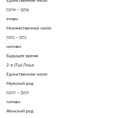
Единственное число
אֶתְכֹּן ~ אתכון
этк
о
н
Множественное число
נִתְכֹּן ~ נתכון
нитк
о
н
Будущее время
2-е (Ты)
Лицо
Единственное число
Мужской род
תִּתְכֹּן ~ תתכון
титк
о
н
Женский род