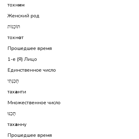
тохн
и
м
Женский род
תּוֹכְנוֹת
тохн
о
т
Прошедшее время
1-е (Я)
Лицо
Единственное число
תָּכַנְתִּי
тах
а
нти
Множественное число
תָּכַנּוּ
тах
а
нну
Прошедшее время