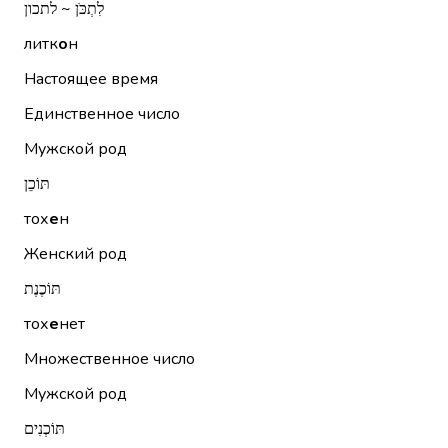
לִתְכֹּן ~ לתכון
литк
о
н
Настоящее время
Единственное число
Мужской род
תּוֹכֵן
тох
е
н
Женский род
תּוֹכֶנֶת
тох
е
нет
Множественное число
Мужской род
תּוֹכְנִים