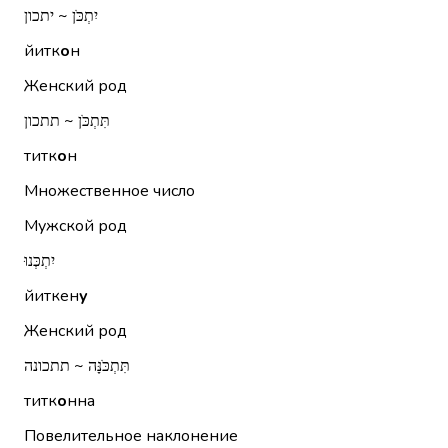
יִתְכֹּן ~ יתכון
йитк
о
н
Женский род
תִּתְכֹּן ~ תתכון
титк
о
н
Множественное число
Мужской род
יִתְכְּנוּ
йиткен
у
Женский род
תִּתְכֹּנָּה ~ תתכונה
титк
о
нна
Повелительное наклонение