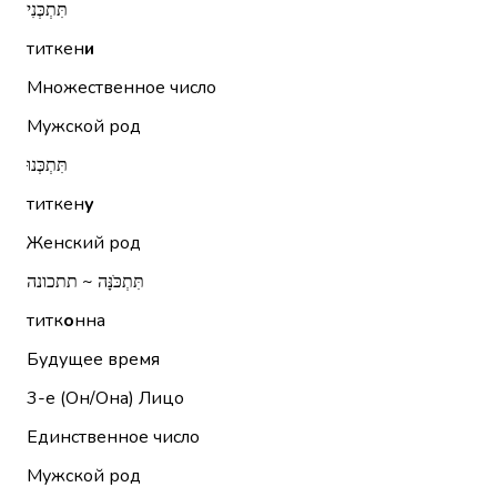
תִּתְכְּנִי
титкен
и
Множественное число
Мужской род
תִּתְכְּנוּ
титкен
у
Женский род
תִּתְכֹּנָּה ~ תתכונה
титк
о
нна
Будущее время
3-е (Он/Она)
Лицо
Единственное число
Мужской род