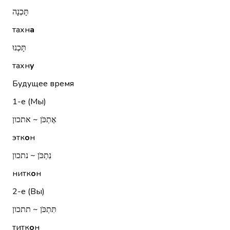
תָּכְנָה
тахн
а
תָּכְנוּ
тахн
у
Будущее время
1-е (Мы)
אֶתְכֹּן ~ אתכון
этк
о
н
נִתְכֹּן ~ נתכון
нитк
о
н
2-е (Вы)
תִּתְכֹּן ~ תתכון
титк
о
н