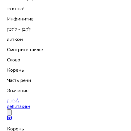
тх
о
нна!
Инфинитив
לִתְכֹּן ~ לתכון
литк
о
н
Смотрите также
Слово
Корень
Часть речи
Значение
לְהִיתָּכֵן
леhитах
е
н
Корень