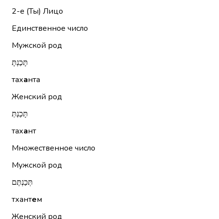
2-е (Ты)
Лицо
Единственное число
Мужской род
תָּכַנְתָּ
тах
а
нта
Женский род
תָּכַנְתְּ
тах
а
нт
Множественное число
Мужской род
תְּכַנְתֶּם
тхант
е
м
Женский род