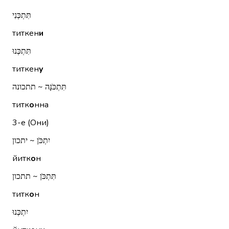
תִּתְכְּנִי
титкен
и
תִּתְכְּנוּ
титкен
у
תִּתְכֹּנָּה ~ תתכונה
титк
о
нна
3-е (Они)
יִתְכֹּן ~ יתכון
йитк
о
н
תִּתְכֹּן ~ תתכון
титк
о
н
יִתְכְּנוּ