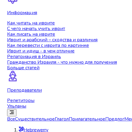
Информация
Как читать на иврите
С чего начать учить иврит
Как писать на иврите
Иврит и арабский – сходства и различия
Как перевести с иврита по картинке
Иврит и идиш - в чем отличие
Репатриация в Израиль
Гражданство Израиля - что нужно для получения
Больше статей
Преподаватели
Репетиторы
Ульпаны
Все
Существительное
Глагол
Прилагательное
Предлог
Ме
Hebrewerry