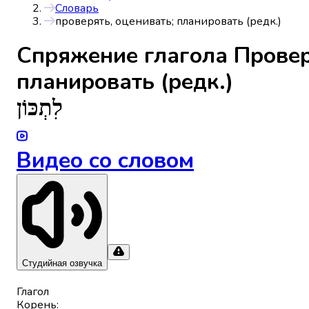
Словарь
проверять, оценивать; планировать (редк.)
Спряжениe глагола
Провер
планировать (редк.)
לִתְכּוֹן
Видео со словом
Студийная озвучка
Глагол
Корень
: