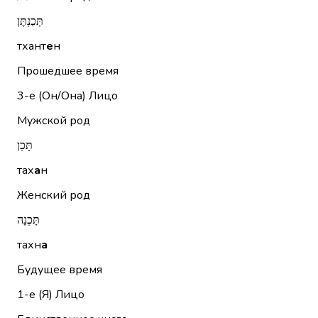
תְּכַנְתֶּן
тхант
е
н
Прошедшее время
3-е (Он/Она)
Лицо
Мужской род
תָּכַן
тах
а
н
Женский род
תָּכְנָה
тахн
а
Будущее время
1-е (Я)
Лицо