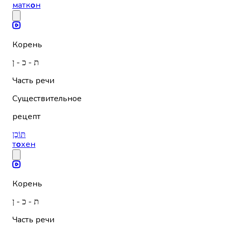
матк
о
н
Корень
ת - כ - ן
Часть речи
Существительное
рецепт
תּוֹכֶן
т
о
хен
Корень
ת - כ - ן
Часть речи