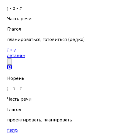
ת - כ - ן
Часть речи
Глагол
планироваться, готовиться (редко)
לְתַכֵּן
летак
е
н
Корень
ת - כ - ן
Часть речи
Глагол
проектировать, планировать
מַתְכּוֹן