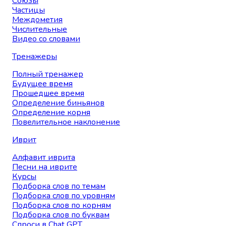
Союзы
Частицы
Междометия
Числительные
Видео со словами
Тренажеры
Полный тренажер
Будущее время
Прошедшее время
Определение биньянов
Определение корня
Повелительное наклонение
Иврит
Алфавит иврита
Песни на иврите
Курсы
Подборка слов по темам
Подборка слов по уровням
Подборка слов по корням
Подборка слов по буквам
Спроси в Chat GPT