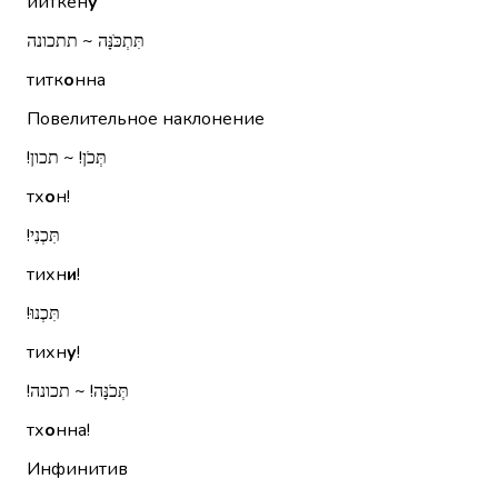
йиткен
у
תִּתְכֹּנָּה ~ תתכונה
титк
о
нна
Повелительное наклонение
תְּכֹן!‏ ~ תכון!‏
тх
о
н!
תִּכְנִי!‏
тихн
и
!
תִּכְנוּ!‏
тихн
у
!
תְּכֹנָּה!‏ ~ תכונה!‏
тх
о
нна!
Инфинитив