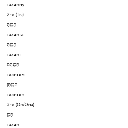
тах
а
нну
2-е (Ты)
תָּכַנְתָּ
тах
а
нта
תָּכַנְתְּ
тах
а
нт
תְּכַנְתֶּם
тхант
е
м
תְּכַנְתֶּן
тхант
е
н
3-е (Он/Она)
תָּכַן
тах
а
н