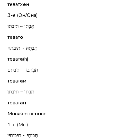
теватх
е
н
3-е (Он/Она)
תֵּבָתוֹ ~ תיבתו
теват
о
תֵּבָתָהּ ~ תיבתה
теват
а
(h)
תֵּבָתָם ~ תיבתם
теват
а
м
תֵּבָתָן ~ תיבתן
теват
а
н
Множественное
1-е (Мы)
תֵּבוֹתַי ~ תיבותיי