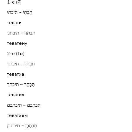
1-е (Я)
תֵּבָתִי ~ תיבתי
теват
и
תֵּבָתֵנוּ ~ תיבתנו
теват
е
ну
2-е (Ты)
תֵּבָתְךָ ~ תיבתך
теватх
а
תֵּבָתֵךְ ~ תיבתך
теват
е
х
תֵּבַתְכֶם ~ תיבתכם
теватх
е
м
תֵּבַתְכֶן ~ תיבתכן