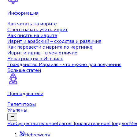
Информация
Как читать на иврите
С чего начать учить иврит
Как писать на иврите
Иврит и арабский – сходства и различия
Как перевести с иврита по картинке
Иврит и идиш - в чем отличие
Репатриация в Израиль
Гражданство Израиля - что нужно для получения
Больше статей
Преподаватели
Репетиторы
Ульпаны
Все
Существительное
Глагол
Прилагательное
Предлог
Ме
Hebrewerry