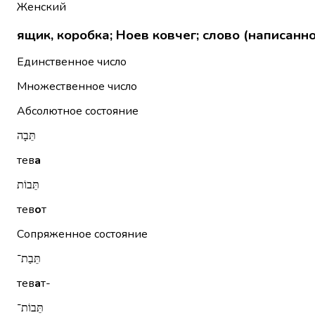
Женский
ящик, коробка; Ноев ковчег; слово (написанно
Единственное число
Множественное число
Абсолютное состояние
תֵּבָה
тев
а
תֵּבוֹת
тев
о
т
Сопряженное состояние
תֵּבַת־
тев
а
т-
תֵּבוֹת־