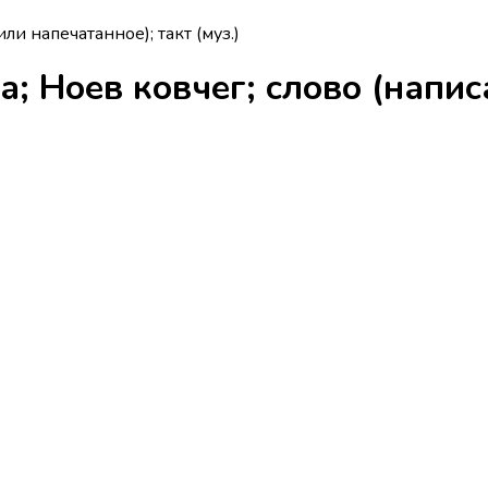
ли напечатанное); такт (муз.)
а; Ноев ковчег; слово (напис