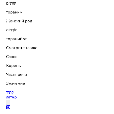
תּוֹרָנִים
торан
и
м
Женский род
תּוֹרָנִיּוֹת
тораний
о
т
Смотрите также
Слово
Корень
Часть речи
Значение
לָתוּר
лат
у
р