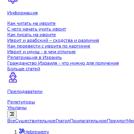
Информация
Как читать на иврите
С чего начать учить иврит
Как писать на иврите
Иврит и арабский – сходства и различия
Как перевести с иврита по картинке
Иврит и идиш - в чем отличие
Репатриация в Израиль
Гражданство Израиля - что нужно для получения
Больше статей
Преподаватели
Репетиторы
Ульпаны
Все
Существительное
Глагол
Прилагательное
Предлог
Ме
Hebrewerry