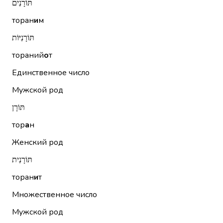
תּוֹרָנִים
торан
и
м
תּוֹרָנִיּוֹת
тораний
о
т
Единственное число
Мужской род
תּוֹרָן
тор
а
н
Женский род
תּוֹרָנִית
торан
и
т
Множественное число
Мужской род