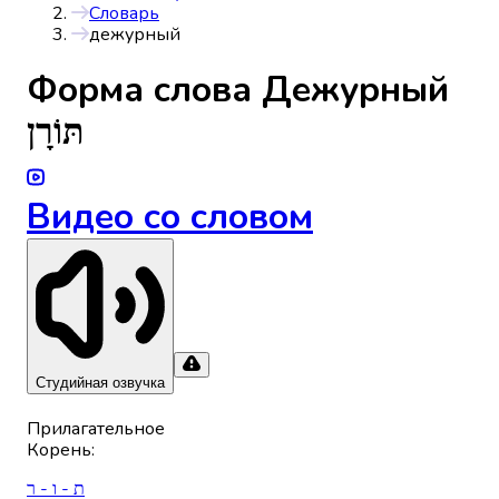
Словарь
дежурный
Форма слова
Дежурный
תּוֹרָן
Видео со словом
Студийная озвучка
Прилагательное
Корень
:
ת - ו - ר