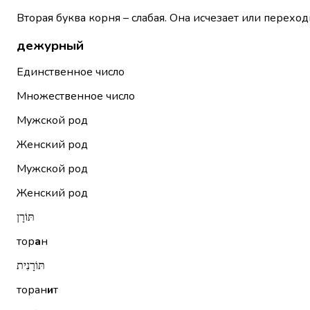
Вторая буква корня – слабая. Она исчезает или переход
дежурный
Единственное число
Множественное число
Мужской род
Женский род
Мужской род
Женский род
תּוֹרָן
тор
а
н
תּוֹרָנִית
торан
и
т