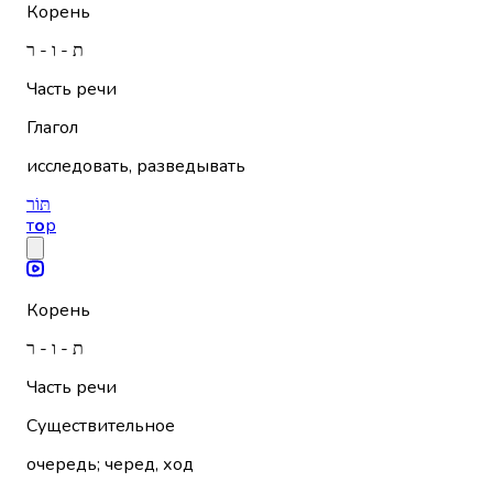
Корень
ת - ו - ר
Часть речи
Глагол
исследовать, разведывать
תּוֹר
т
о
р
Корень
ת - ו - ר
Часть речи
Существительное
очередь; черед, ход