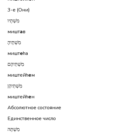
3-е (Они)
מִשְׁתָּיו
мишт
а
в
מִשְׁתֶּיהָ
мишт
е
hа
מִשְׁתֵּיהֶם
миштейh
е
м
מִשְׁתֵּיהֶן
миштейh
е
н
Абсолютное состояние
Единственное число
מִשְׁתֶּה