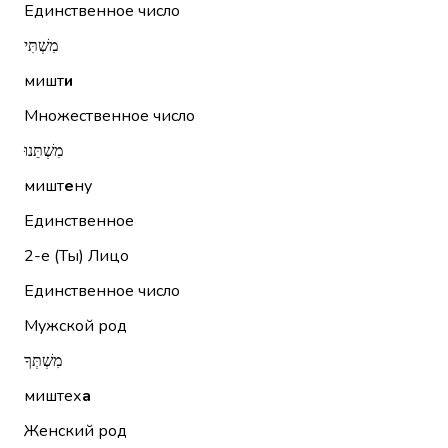
Единственное число
מִשְׁתִּי
мишт
и
Множественное число
מִשְׁתֵּנוּ
мишт
е
ну
Единственное
2-е (Ты)
Лицо
Единственное число
Мужской род
מִשְׁתְּךָ
миштех
а
Женский род