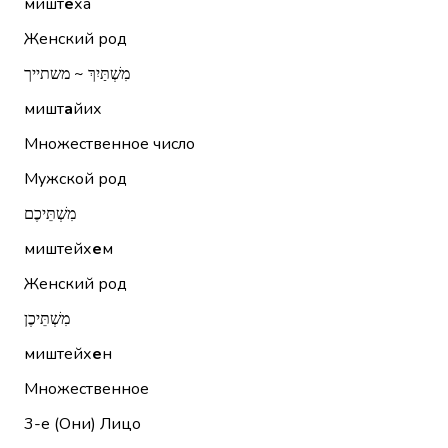
мишт
е
ха
Женский род
מִשְׁתַּיִךְ ~ משתייך
мишт
а
йих
Множественное число
Мужской род
מִשְׁתֵּיכֶם
миштейх
е
м
Женский род
מִשְׁתֵּיכֶן
миштейх
е
н
Множественное
3-е (Они)
Лицо