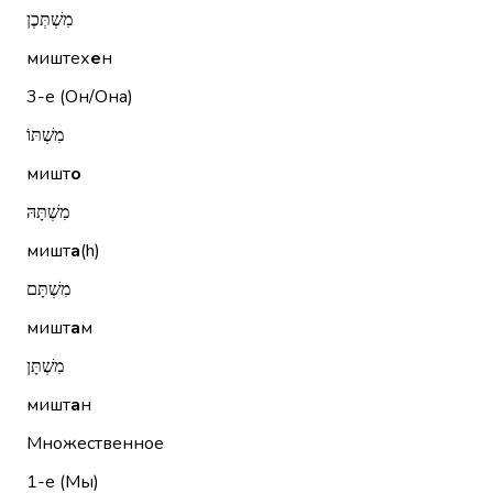
מִשְׁתְּכֶן
миштех
е
н
3-е (Он/Она)
מִשְׁתּוֹ
мишт
о
מִשְׁתָּהּ
мишт
а
(h)
מִשְׁתָּם
мишт
а
м
מִשְׁתָּן
мишт
а
н
Множественное
1-е (Мы)