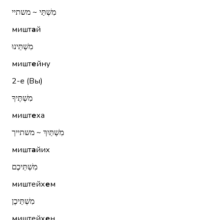
מִשְׁתַּי ~ משתיי
мишт
а
й
מִשְׁתֵּינוּ
мишт
е
йну
2-е (Вы)
מִשְׁתֶּיךָ
мишт
е
ха
מִשְׁתַּיִךְ ~ משתייך
мишт
а
йих
מִשְׁתֵּיכֶם
миштейх
е
м
מִשְׁתֵּיכֶן
миштейх
е
н