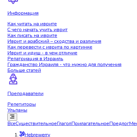
Информация
Как читать на иврите
С чего начать учить иврит
Как писать на иврите
Иврит и арабский – сходства и различия
Как перевести с иврита по картинке
Иврит и идиш - в чем отличие
Репатриация в Израиль
Гражданство Израиля - что нужно для получения
Больше статей
Преподаватели
Репетиторы
Ульпаны
Все
Существительное
Глагол
Прилагательное
Предлог
Ме
Hebrewerry