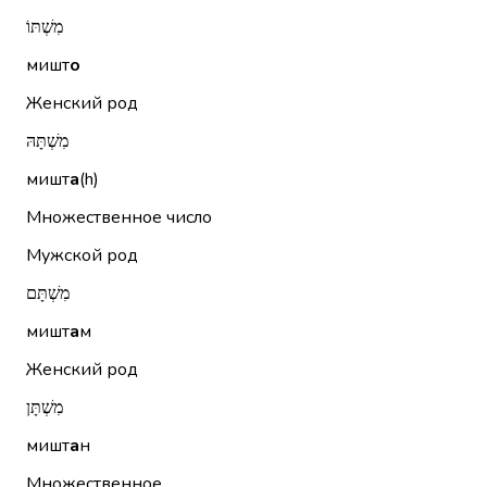
מִשְׁתּוֹ
мишт
о
Женский род
מִשְׁתָּהּ
мишт
а
(h)
Множественное число
Мужской род
מִשְׁתָּם
мишт
а
м
Женский род
מִשְׁתָּן
мишт
а
н
Множественное