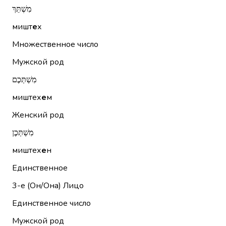
מִשְׁתֵּךְ
мишт
е
х
Множественное число
Мужской род
מִשְׁתְּכֶם
миштех
е
м
Женский род
מִשְׁתְּכֶן
миштех
е
н
Единственное
3-е (Он/Она)
Лицо
Единственное число
Мужской род