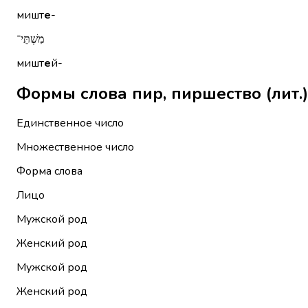
мишт
е
-
מִשְׁתֵּי־
мишт
е
й-
Единственное число
Множественное число
Форма слова
Лицо
Мужской род
Женский род
Мужской род
Женский род