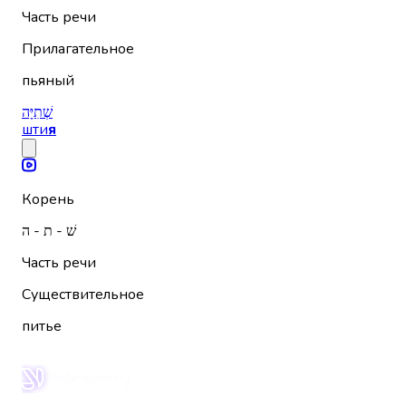
Часть речи
Прилагательное
пьяный
שְׁתִיָּה
шти
я
Корень
שׁ - ת - ה
Часть речи
Существительное
питье