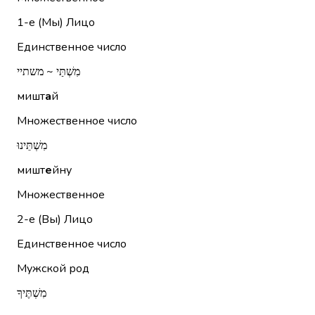
1-е (Мы)
Лицо
Единственное число
מִשְׁתַּי ~ משתיי
мишт
а
й
Множественное число
מִשְׁתֵּינוּ
мишт
е
йну
Множественное
2-е (Вы)
Лицо
Единственное число
Мужской род
מִשְׁתֶּיךָ