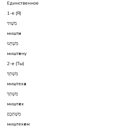
Единственное
1-е (Я)
מִשְׁתִּי
мишт
и
מִשְׁתֵּנוּ
мишт
е
ну
2-е (Ты)
מִשְׁתְּךָ
миштех
а
מִשְׁתֵּךְ
мишт
е
х
מִשְׁתְּכֶם
миштех
е
м