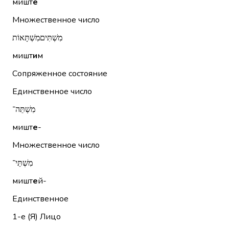
мишт
е
Множественное число
מִשְׁתִּיםמִשְׁתָּאוֹת
мишт
и
м
Сопряженное состояние
Единственное число
מִשְׁתֵּה־
мишт
е
-
Множественное число
מִשְׁתֵּי־
мишт
е
й-
Единственное
1-е (Я)
Лицо