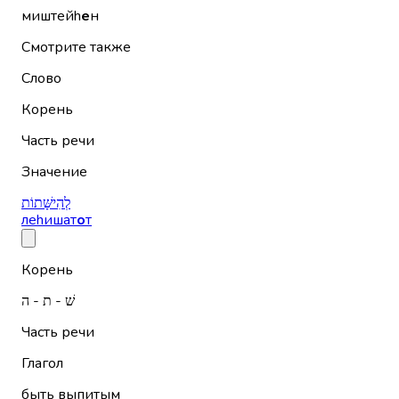
миштейh
е
н
Смотрите также
Слово
Корень
Часть речи
Значение
לְהִישָּׁתוֹת
леhишат
о
т
Корень
שׁ - ת - ה
Часть речи
Глагол
быть выпитым