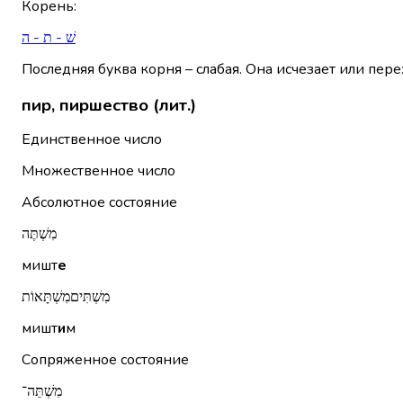
Корень
:
שׁ - ת - ה
Последняя буква корня – слабая. Она исчезает или пере
пир, пиршество (лит.)
Единственное число
Множественное число
Абсолютное состояние
מִשְׁתֶּה
мишт
е
מִשְׁתִּיםמִשְׁתָּאוֹת
мишт
и
м
Сопряженное состояние
מִשְׁתֵּה־