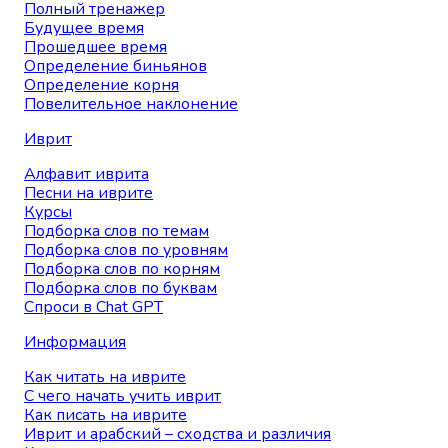
Полный тренажер
Будущее время
Прошедшее время
Определение биньянов
Определение корня
Повелительное наклонение
Иврит
Алфавит иврита
Песни на иврите
Курсы
Подборка слов по темам
Подборка слов по уровням
Подборка слов по корням
Подборка слов по буквам
Спроси в Chat GPT
Информация
Как читать на иврите
С чего начать учить иврит
Как писать на иврите
Иврит и арабский – сходства и различия