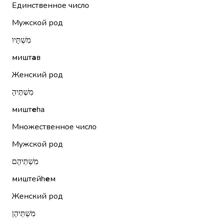
Единственное число
Мужской род
מִשְׁתָּיו
мишт
а
в
Женский род
מִשְׁתֶּיהָ
мишт
е
hа
Множественное число
Мужской род
מִשְׁתֵּיהֶם
миштейh
е
м
Женский род
מִשְׁתֵּיהֶן