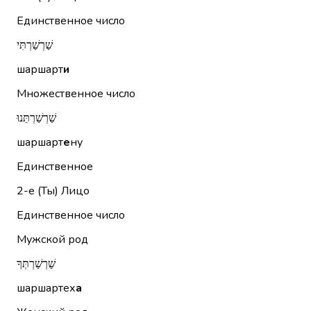
Единственное число
שַׁרְשַׁרְתִּי
шаршарт
и
Множественное число
שַׁרְשַׁרְתֵּנוּ
шаршарт
е
ну
Единственное
2-е (Ты)
Лицо
Единственное число
Мужской род
שַׁרְשַׁרְתְּךָ
шаршартех
а