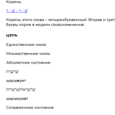
Корень
:
שׁ - ר - שׁ - ר
Корень этого слова – четырехбуквенный. Вторая и тре
буквы корня в модели словоизменения.
цепь
Единственное число
Множественное число
Абсолютное состояние
שַׁרְשֶׁרֶת
шарш
е
рет
שַׁרְשְׁרָאוֹתשַׁרְשְׁרוֹת
шаршера
о
т
Сопряженное состояние