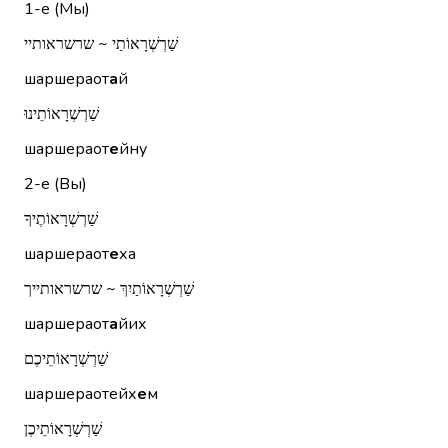
1-е (Мы)
שַׁרְשְׁרָאוֹתַי ~ שרשראותיי
шаршераот
а
й
שַׁרְשְׁרָאוֹתֵינוּ
шаршераот
е
йну
2-е (Вы)
שַׁרְשְׁרָאוֹתֶיךָ
шаршераот
е
ха
שַׁרְשְׁרָאוֹתַיִךְ ~ שרשראותייך
шаршераот
а
йих
שַׁרְשְׁרָאוֹתֵיכֶם
шаршераотейх
е
м
שַׁרְשְׁרָאוֹתֵיכֶן