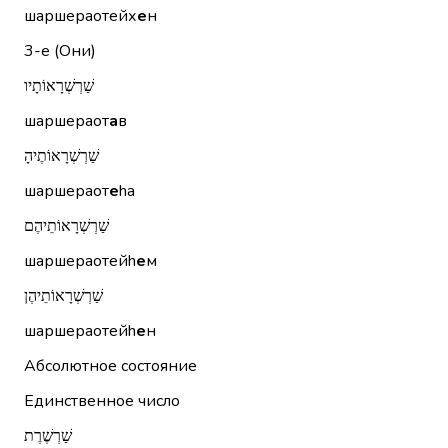
шаршераотейх
е
н
3-е (Они)
שַׁרְשְׁרָאוֹתָיו
шаршераот
а
в
שַׁרְשְׁרָאוֹתֶיהָ
шаршераот
е
hа
שַׁרְשְׁרָאוֹתֵיהֶם
шаршераотейh
е
м
שַׁרְשְׁרָאוֹתֵיהֶן
шаршераотейh
е
н
Абсолютное состояние
Единственное число
שַׁרְשֶׁרֶת