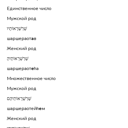
Единственное число
Мужской род
שַׁרְשְׁרָאוֹתָיו
шаршераот
а
в
Женский род
שַׁרְשְׁרָאוֹתֶיהָ
шаршераот
е
hа
Множественное число
Мужской род
שַׁרְשְׁרָאוֹתֵיהֶם
шаршераотейh
е
м
Женский род