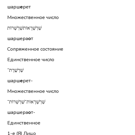
шарш
е
рет
Множественное число
שַׁרְשְׁרָאוֹתשַׁרְשְׁרוֹת
шаршера
о
т
Сопряженное состояние
Единственное число
שַׁרְשֶׁרֶת־
шарш
е
рет-
Множественное число
שַׁרְשְׁרָאוֹת־שַׁרְשְׁרוֹת־
шаршера
о
т-
Единственное
1-е (Я)
Лицо