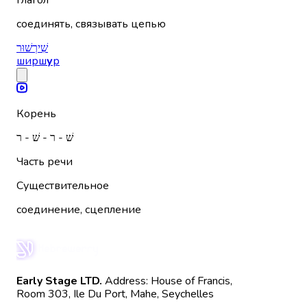
Глагол
соединять, связывать цепью
שִׁירְשׁוּר
ширш
у
р
Корень
שׁ - ר - שׁ - ר
Часть речи
Существительное
соединение, сцепление
Early Stage LTD.
Address: House of Francis,
Room 303, Ile Du Port, Mahe, Seychelles