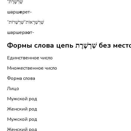
שַׁרְשֶׁרֶת־
шарш
е
рет-
שַׁרְשְׁרָאוֹת־שַׁרְשְׁרוֹת־
шаршера
о
т-
Формы слова цепь 
Единственное число
Множественное число
Форма слова
Лицо
Мужской род
Женский род
Мужской род
Женский род