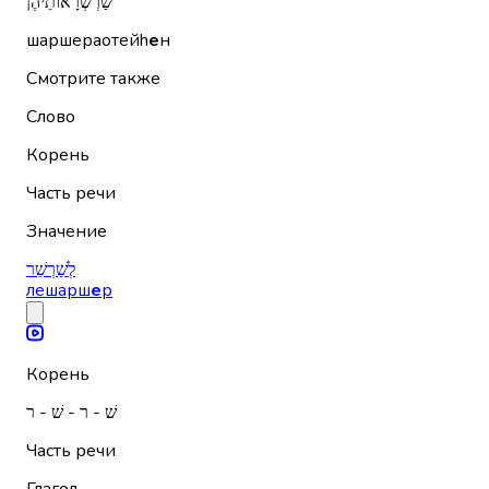
שַׁרְשְׁרָאוֹתֵיהֶן
шаршераотейh
е
н
Смотрите также
Слово
Корень
Часть речи
Значение
לְשַׁרְשֵׁר
лешарш
е
р
Корень
שׁ - ר - שׁ - ר
Часть речи