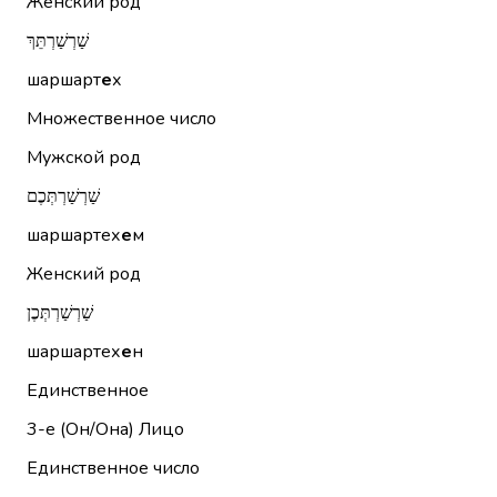
Женский род
שַׁרְשַׁרְתֵּךְ
шаршарт
е
х
Множественное число
Мужской род
שַׁרְשַׁרְתְּכֶם
шаршартех
е
м
Женский род
שַׁרְשַׁרְתְּכֶן
шаршартех
е
н
Единственное
3-е (Он/Она)
Лицо
Единственное число