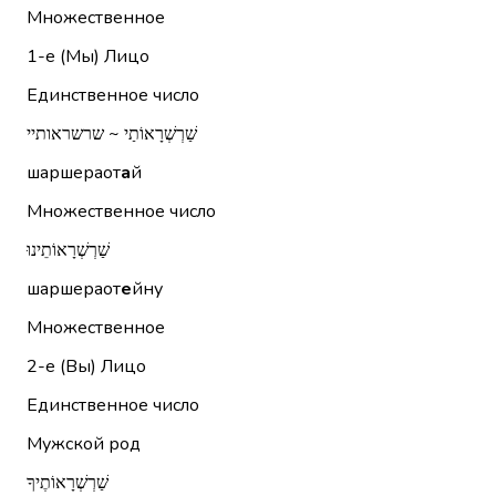
Множественное
1-е (Мы)
Лицо
Единственное число
שַׁרְשְׁרָאוֹתַי ~ שרשראותיי
шаршераот
а
й
Множественное число
שַׁרְשְׁרָאוֹתֵינוּ
шаршераот
е
йну
Множественное
2-е (Вы)
Лицо
Единственное число
Мужской род
שַׁרְשְׁרָאוֹתֶיךָ