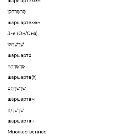
шаршартех
е
м
שַׁרְשַׁרְתְּכֶן
шаршартех
е
н
3-е (Он/Она)
שַׁרְשַׁרְתּוֹ
шаршарт
о
שַׁרְשַׁרְתָּהּ
шаршарт
а
(h)
שַׁרְשַׁרְתָּם
шаршарт
а
м
שַׁרְשַׁרְתָּן
шаршарт
а
н
Множественное