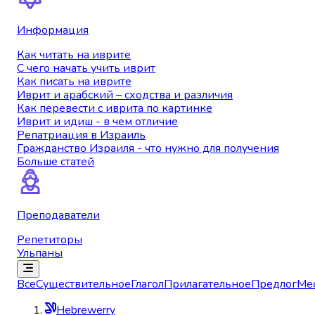
Информация
Как читать на иврите
С чего начать учить иврит
Как писать на иврите
Иврит и арабский – сходства и различия
Как перевести с иврита по картинке
Иврит и идиш - в чем отличие
Репатриация в Израиль
Гражданство Израиля - что нужно для получения
Больше статей
Преподаватели
Репетиторы
Ульпаны
Все
Существительное
Глагол
Прилагательное
Предлог
Ме
Hebrewerry