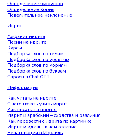
Определение биньянов
Определение корня
Повелительное наклонение
Иврит
Алфавит иврита
Песни на иврите
Курсы
Подборка слов по темам
Подборка слов по уровням
Подборка слов по корням
Подборка слов по буквам
Спроси в Chat GPT
Информация
Как читать на иврите
С чего начать учить иврит
Как писать на иврите
Иврит и арабский – сходства и различия
Как перевести с иврита по картинке
Иврит и идиш - в чем отличие
Репатриация в Израиль