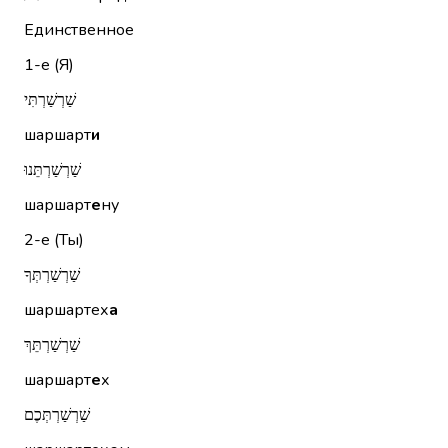
Единственное
1-е (Я)
שַׁרְשַׁרְתִּי
шаршарт
и
שַׁרְשַׁרְתֵּנוּ
шаршарт
е
ну
2-е (Ты)
שַׁרְשַׁרְתְּךָ
шаршартех
а
שַׁרְשַׁרְתֵּךְ
шаршарт
е
х
שַׁרְשַׁרְתְּכֶם