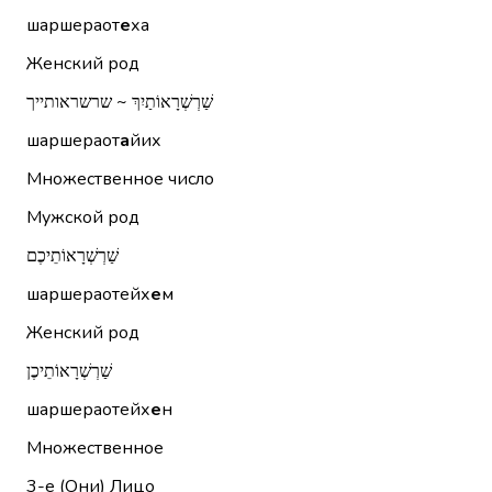
шаршераот
е
ха
Женский род
שַׁרְשְׁרָאוֹתַיִךְ ~ שרשראותייך
шаршераот
а
йих
Множественное число
Мужской род
שַׁרְשְׁרָאוֹתֵיכֶם
шаршераотейх
е
м
Женский род
שַׁרְשְׁרָאוֹתֵיכֶן
шаршераотейх
е
н
Множественное
3-е (Они)
Лицо