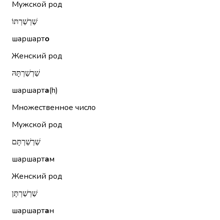
Мужской род
שַׁרְשַׁרְתּוֹ
шаршарт
о
Женский род
שַׁרְשַׁרְתָּהּ
шаршарт
а
(h)
Множественное число
Мужской род
שַׁרְשַׁרְתָּם
шаршарт
а
м
Женский род
שַׁרְשַׁרְתָּן
шаршарт
а
н