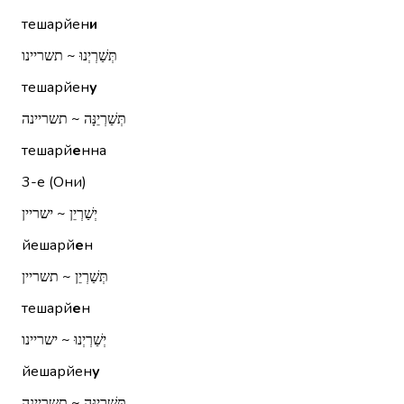
тешарйен
и
תְּשַׁרְיְנוּ ~ תשריינו
тешарйен
у
תְּשַׁרְיֵנָּה ~ תשריינה
тешарй
е
нна
3-е (Они)
יְשַׁרְיֵן ~ ישריין
йешарй
е
н
תְּשַׁרְיֵן ~ תשריין
тешарй
е
н
יְשַׁרְיְנוּ ~ ישריינו
йешарйен
у
תְּשַׁרְיֵנָּה ~ תשריינה