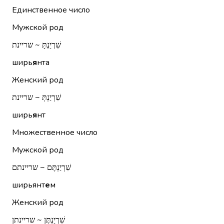
Единственное число
Мужской род
שִׁרְיַנְתָּ ~ שריינת
ширь
я
нта
Женский род
שִׁרְיַנְתְּ ~ שריינת
ширь
я
нт
Множественное число
Мужской род
שִׁרְיַנְתֶּם ~ שריינתם
ширьянт
е
м
Женский род
שִׁרְיַנְתֶּן ~ שריינתן