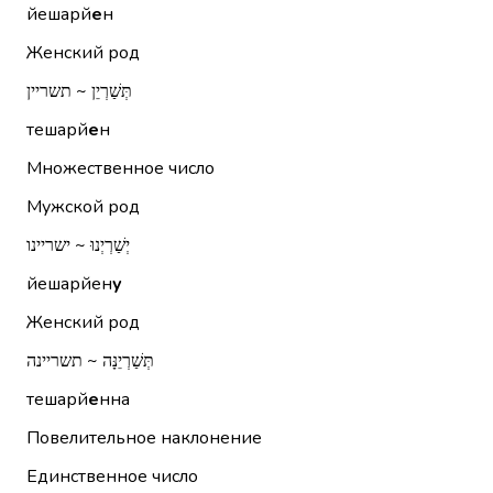
йешарй
е
н
Женский род
תְּשַׁרְיֵן ~ תשריין
тешарй
е
н
Множественное число
Мужской род
יְשַׁרְיְנוּ ~ ישריינו
йешарйен
у
Женский род
תְּשַׁרְיֵנָּה ~ תשריינה
тешарй
е
нна
Повелительное наклонение
Единственное число