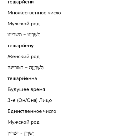
тешарйен
и
Множественное число
Мужской род
תְּשַׁרְיְנוּ ~ תשריינו
тешарйен
у
Женский род
תְּשַׁרְיֵנָּה ~ תשריינה
тешарй
е
нна
Будущее время
3-е (Он/Она)
Лицо
Единственное число
Мужской род
יְשַׁרְיֵן ~ ישריין