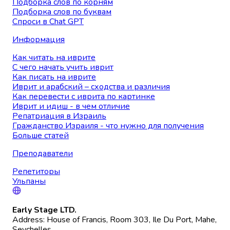
Подборка слов по корням
Подборка слов по буквам
Спроси в Chat GPT
Информация
Как читать на иврите
С чего начать учить иврит
Как писать на иврите
Иврит и арабский – сходства и различия
Как перевести с иврита по картинке
Иврит и идиш - в чем отличие
Репатриация в Израиль
Гражданство Израиля - что нужно для получения
Больше статей
Преподаватели
Репетиторы
Ульпаны
Early Stage LTD.
Address: House of Francis, Room 303, Ile Du Port, Mahe,
Seychelles