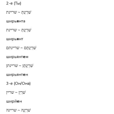
2-е (Ты)
שִׁרְיַנְתָּ ~ שריינת
ширь
я
нта
שִׁרְיַנְתְּ ~ שריינת
ширь
я
нт
שִׁרְיַנְתֶּם ~ שריינתם
ширьянт
е
м
שִׁרְיַנְתֶּן ~ שריינתן
ширьянт
е
н
3-е (Он/Она)
שִׁרְיֵן ~ שריין
ширй
е
н
שִׁרְיְנָה ~ שריינה