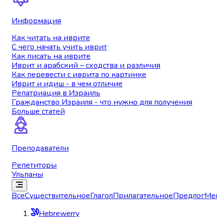
Информация
Как читать на иврите
С чего начать учить иврит
Как писать на иврите
Иврит и арабский – сходства и различия
Как перевести с иврита по картинке
Иврит и идиш - в чем отличие
Репатриация в Израиль
Гражданство Израиля - что нужно для получения
Больше статей
Преподаватели
Репетиторы
Ульпаны
Все
Существительное
Глагол
Прилагательное
Предлог
Ме
Hebrewerry