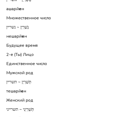
ашарй
е
н
Множественное число
נְשַׁרְיֵן ~ נשריין
нешарй
е
н
Будущее время
2-е (Ты)
Лицо
Единственное число
Мужской род
תְּשַׁרְיֵן ~ תשריין
тешарй
е
н
Женский род
תְּשַׁרְיְנִי ~ תשרייני