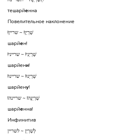
тешарй
е
нна
Повелительное наклонение
שַׁרְיֵן!‏ ~ שריין!‏
шарй
е
н!
שַׁרְיְנִי!‏ ~ שרייני!‏
шарйен
и
!
שַׁרְיְנוּ!‏ ~ שריינו!‏
шарйен
у
!
שַׁרְיֵנָּה!‏ ~ שריינה!‏
шарй
е
нна!
Инфинитив
לְשַׁרְיֵן ~ לשריין