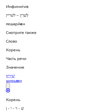
Инфинитив
לְשַׁרְיֵן ~ לשריין
лешарй
е
н
Смотрите также
Слово
Корень
Часть речи
Значение
שִׁירְיוּן
ширь
ю
н
Корень
שׁ - ר - י - ן