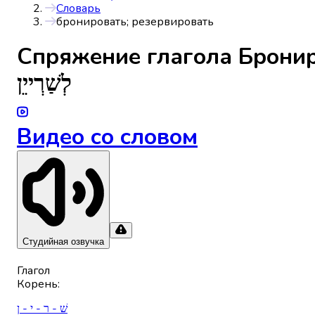
Словарь
бронировать; резервировать
Спряжениe глагола
Бронир
לְשַׁרְייֵן
Видео со словом
Студийная озвучка
Глагол
Корень
:
שׁ - ר - י - ן