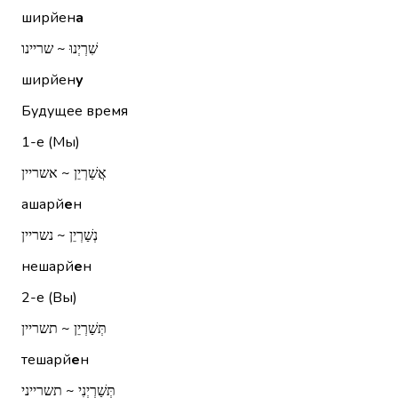
ширйен
а
שִׁרְיְנוּ ~ שריינו
ширйен
у
Будущее время
1-е (Мы)
אֲשַׁרְיֵן ~ אשריין
ашарй
е
н
נְשַׁרְיֵן ~ נשריין
нешарй
е
н
2-е (Вы)
תְּשַׁרְיֵן ~ תשריין
тешарй
е
н
תְּשַׁרְיְנִי ~ תשרייני