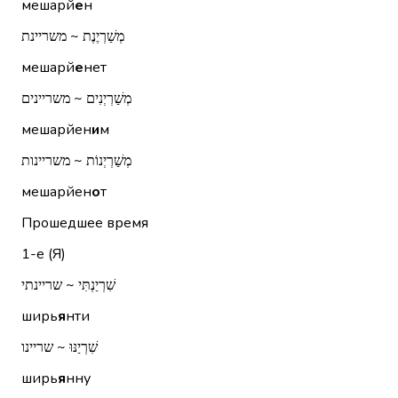
мешарй
е
н
מְשַׁרְיֶנֶת ~ משריינת
мешарй
е
нет
מְשַׁרְיְנִים ~ משריינים
мешарйен
и
м
מְשַׁרְיְנוֹת ~ משריינות
мешарйен
о
т
Прошедшее время
1-е (Я)
שִׁרְיַנְתִּי ~ שריינתי
ширь
я
нти
שִׁרְיַנּוּ ~ שריינו
ширь
я
нну