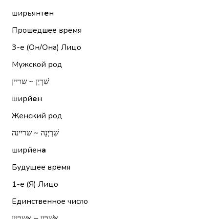
ширьянт
е
н
Прошедшее время
3-е (Он/Она)
Лицо
Мужской род
שִׁרְיֵן ~ שריין
ширй
е
н
Женский род
שִׁרְיְנָה ~ שריינה
ширйен
а
Будущее время
1-е (Я)
Лицо
Единственное число
אֲשַׁרְיֵן ~ אשריין