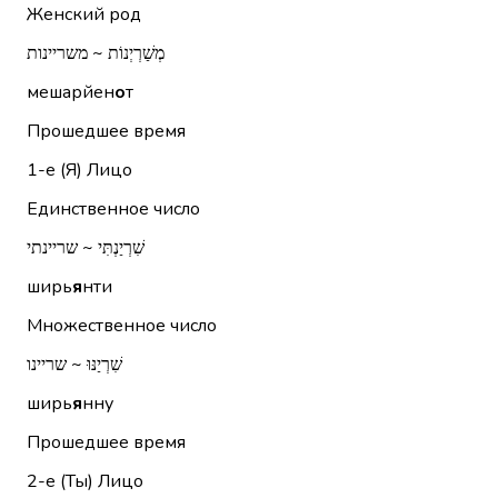
Женский род
מְשַׁרְיְנוֹת ~ משריינות
мешарйен
о
т
Прошедшее время
1-е (Я)
Лицо
Единственное число
שִׁרְיַנְתִּי ~ שריינתי
ширь
я
нти
Множественное число
שִׁרְיַנּוּ ~ שריינו
ширь
я
нну
Прошедшее время
2-е (Ты)
Лицо