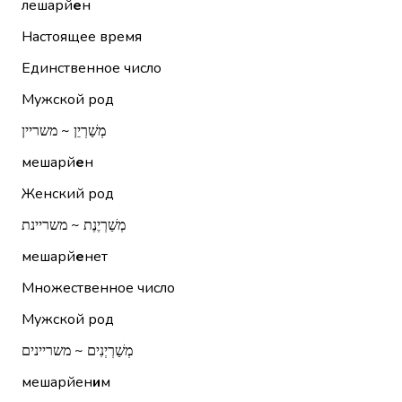
лешарй
е
н
Настоящее время
Единственное число
Мужской род
מְשַׁרְיֵן ~ משריין
мешарй
е
н
Женский род
מְשַׁרְיֶנֶת ~ משריינת
мешарй
е
нет
Множественное число
Мужской род
מְשַׁרְיְנִים ~ משריינים
мешарйен
и
м