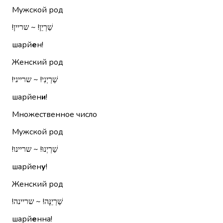
Мужской род
שַׁרְיֵן!‏ ~ שריין!‏
шарй
е
н!
Женский род
שַׁרְיְנִי!‏ ~ שרייני!‏
шарйен
и
!
Множественное число
Мужской род
שַׁרְיְנוּ!‏ ~ שריינו!‏
шарйен
у
!
Женский род
שַׁרְיֵנָּה!‏ ~ שריינה!‏
шарй
е
нна!