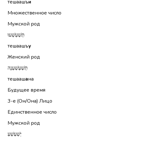
тешаашъ
и
Множественное число
Мужской род
תְּשַׁעְשְׁעוּ
тешаашъ
у
Женский род
תְּשַׁעְשַׁעְנָה
тешааш
а
на
Будущее время
3-е (Он/Она)
Лицо
Единственное число
Мужской род
יְשַׁעְשֵׁעַ