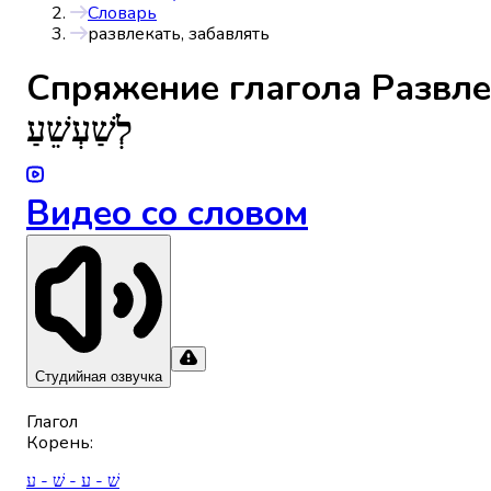
Словарь
развлекать, забавлять
Спряжениe глагола
Развле
לְשַׁעְשֵׁעַ
Видео со словом
Студийная озвучка
Глагол
Корень
:
שׁ - ע - שׁ - ע