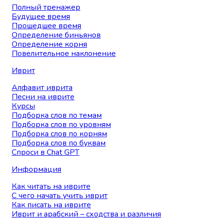
Полный тренажер
Будущее время
Прошедшее время
Определение биньянов
Определение корня
Повелительное наклонение
Иврит
Алфавит иврита
Песни на иврите
Курсы
Подборка слов по темам
Подборка слов по уровням
Подборка слов по корням
Подборка слов по буквам
Спроси в Chat GPT
Информация
Как читать на иврите
С чего начать учить иврит
Как писать на иврите
Иврит и арабский – сходства и различия