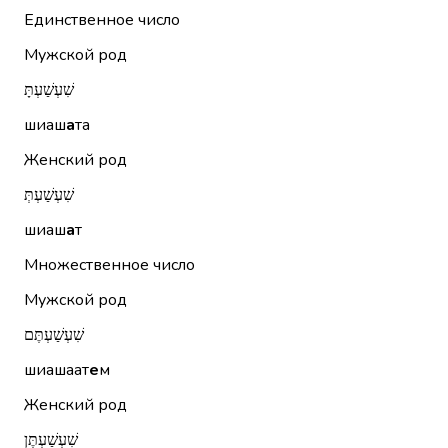
Единственное число
Мужской род
שִׁעְשַׁעְתָּ
шиаш
а
та
Женский род
שִׁעְשַׁעְתְּ
шиаш
а
т
Множественное число
Мужской род
שִׁעְשַׁעְתֶּם
шиашаат
е
м
Женский род
שִׁעְשַׁעְתֶּן