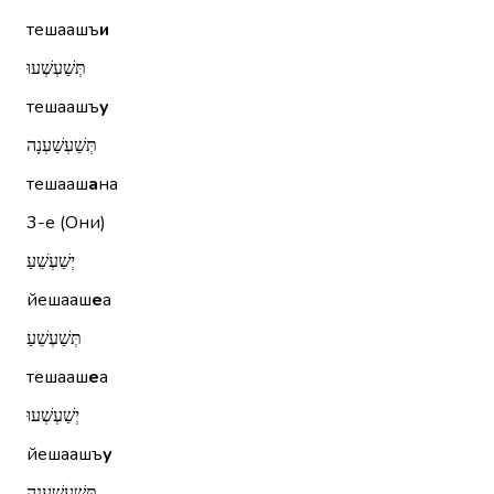
тешаашъ
и
תְּשַׁעְשְׁעוּ
тешаашъ
у
תְּשַׁעְשַׁעְנָה
тешааш
а
на
3-е (Они)
יְשַׁעְשֵׁעַ
йешааш
е
а
תְּשַׁעְשֵׁעַ
тешааш
е
а
יְשַׁעְשְׁעוּ
йешаашъ
у
תְּשַׁעְשַׁעְנָה