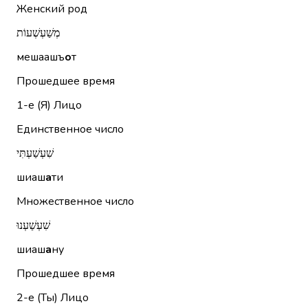
Женский род
מְשַׁעְשְׁעוֹת
мешаашъ
о
т
Прошедшее время
1-е (Я)
Лицо
Единственное число
שִׁעְשַׁעְתִּי
шиаш
а
ти
Множественное число
שִׁעְשַׁעְנוּ
шиаш
а
ну
Прошедшее время
2-е (Ты)
Лицо