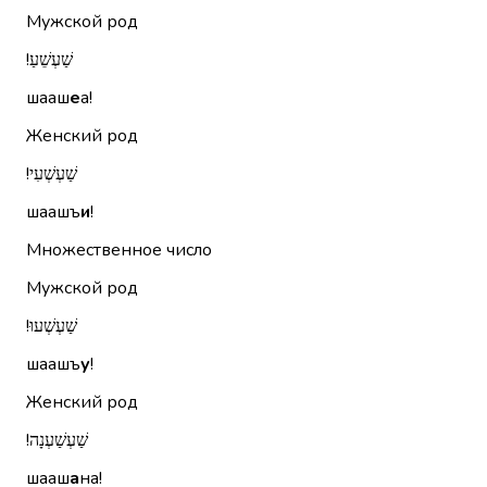
Мужской род
שַׁעְשֵׁעַ!‏
шааш
е
а!
Женский род
שַׁעְשְׁעִי!‏
шаашъ
и
!
Множественное число
Мужской род
שַׁעְשְׁעוּ!‏
шаашъ
у
!
Женский род
שַׁעְשַׁעְנָה!‏
шааш
а
на!