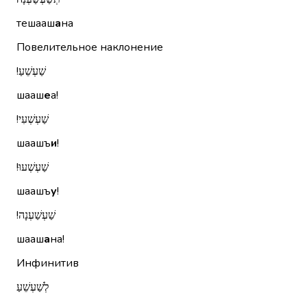
тешааш
а
на
Повелительное наклонение
שַׁעְשֵׁעַ!‏
шааш
е
а!
שַׁעְשְׁעִי!‏
шаашъ
и
!
שַׁעְשְׁעוּ!‏
шаашъ
у
!
שַׁעְשַׁעְנָה!‏
шааш
а
на!
Инфинитив
לְשַׁעְשֵׁעַ