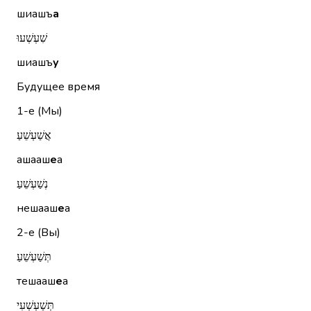
шиашъ
а
שִׁעְשְׁעוּ
шиашъ
у
Будущее время
1-е (Мы)
אֲשַׁעְשֵׁעַ
ашааш
е
а
נְשַׁעְשֵׁעַ
нешааш
е
а
2-е (Вы)
תְּשַׁעְשֵׁעַ
тешааш
е
а
תְּשַׁעְשְׁעִי