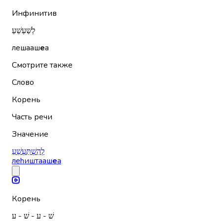
Инфинитив
לְשַׁעְשֵׁעַ
лешааш
е
а
Смотрите также
Слово
Корень
Часть речи
Значение
לְהִשְׁתַּעְשֵׁעַ
леhиштааш
е
а
Корень
שׁ - ע - שׁ - ע