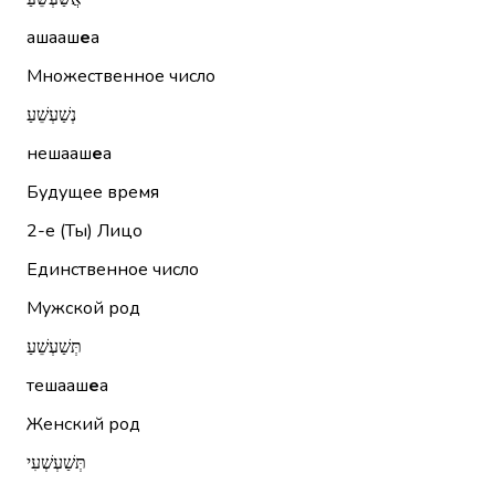
ашааш
е
а
Множественное число
נְשַׁעְשֵׁעַ
нешааш
е
а
Будущее время
2-е (Ты)
Лицо
Единственное число
Мужской род
תְּשַׁעְשֵׁעַ
тешааш
е
а
Женский род
תְּשַׁעְשְׁעִי