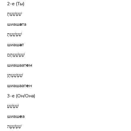
2-е (Ты)
שִׁעְשַׁעְתָּ
шиаш
а
та
שִׁעְשַׁעְתְּ
шиаш
а
т
שִׁעְשַׁעְתֶּם
шиашаат
е
м
שִׁעְשַׁעְתֶּן
шиашаат
е
н
3-е (Он/Она)
שִׁעְשֵׁעַ
шиаш
е
а
שִׁעְשְׁעָה