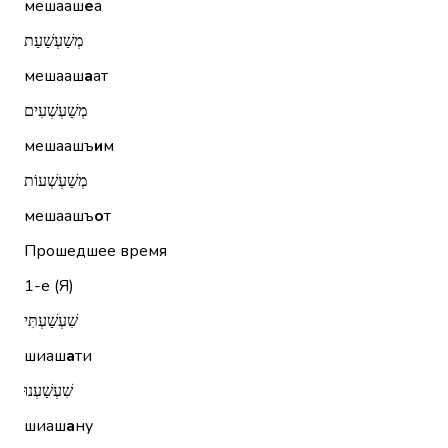
мешааш
е
а
מְשַׁעְשַׁעַת
мешааш
а
ат
מְשַׁעְשְׁעִים
мешаашъ
и
м
מְשַׁעְשְׁעוֹת
мешаашъ
о
т
Прошедшее время
1-е (Я)
שִׁעְשַׁעְתִּי
шиаш
а
ти
שִׁעְשַׁעְנוּ
шиаш
а
ну