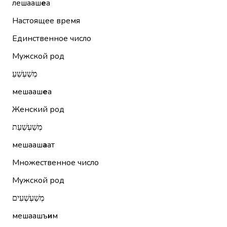
лешааш
е
а
Настоящее время
Единственное число
Мужской род
מְשַׁעְשֵׁעַ
мешааш
е
а
Женский род
מְשַׁעְשַׁעַת
мешааш
а
ат
Множественное число
Мужской род
מְשַׁעְשְׁעִים
мешаашъ
и
м