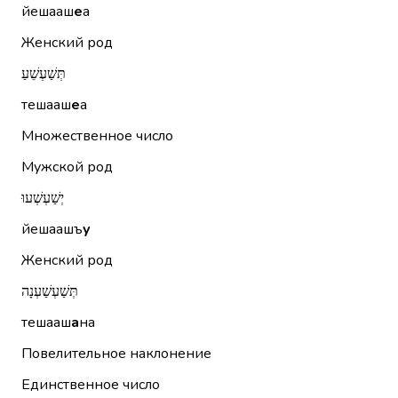
йешааш
е
а
Женский род
תְּשַׁעְשֵׁעַ
тешааш
е
а
Множественное число
Мужской род
יְשַׁעְשְׁעוּ
йешаашъ
у
Женский род
תְּשַׁעְשַׁעְנָה
тешааш
а
на
Повелительное наклонение
Единственное число