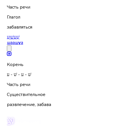
Часть речи
Глагол
забавляться
שַׁעְשׁוּעַ
шааш
у
а
Корень
שׁ - ע - שׁ - ע
Часть речи
Существительное
развлечение, забава