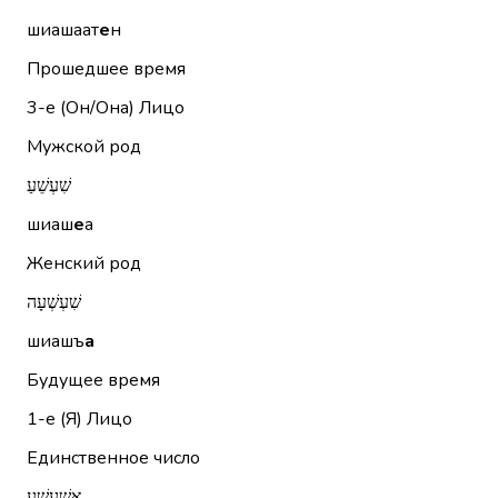
шиашаат
е
н
Прошедшее время
3-е (Он/Она)
Лицо
Мужской род
שִׁעְשֵׁעַ
шиаш
е
а
Женский род
שִׁעְשְׁעָה
шиашъ
а
Будущее время
1-е (Я)
Лицо
Единственное число
אֲשַׁעְשֵׁעַ