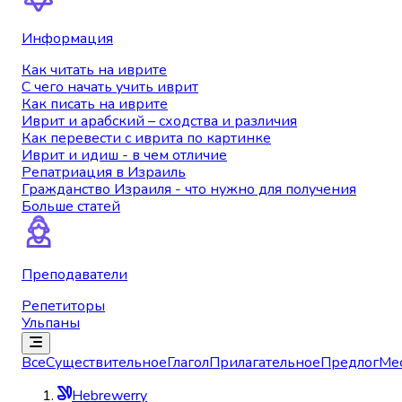
Информация
Как читать на иврите
С чего начать учить иврит
Как писать на иврите
Иврит и арабский – сходства и различия
Как перевести с иврита по картинке
Иврит и идиш - в чем отличие
Репатриация в Израиль
Гражданство Израиля - что нужно для получения
Больше статей
Преподаватели
Репетиторы
Ульпаны
Все
Существительное
Глагол
Прилагательное
Предлог
Ме
Hebrewerry