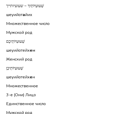
שְׁעוּעִיּוֹתַיִךְ ~ שעועיותייך
шеуийот
а
йих
Множественное число
Мужской род
שְׁעוּעִיּוֹתֵיכֶם
шеуийотейх
е
м
Женский род
שְׁעוּעִיּוֹתֵיכֶן
шеуийотейх
е
н
Множественное
3-е (Они)
Лицо
Единственное число
Мужской род