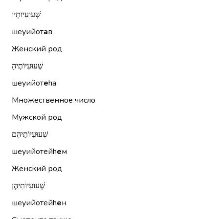
שְׁעוּעִיּוֹתָיו
шеуийот
а
в
Женский род
שְׁעוּעִיּוֹתֶיהָ
шеуийот
е
hа
Множественное число
Мужской род
שְׁעוּעִיּוֹתֵיהֶם
шеуийотейh
е
м
Женский род
שְׁעוּעִיּוֹתֵיהֶן
шеуийотейh
е
н