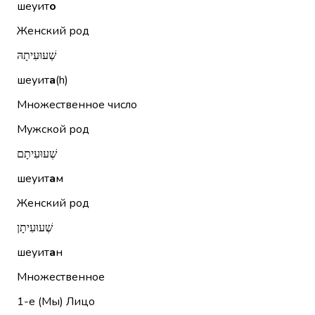
шеуит
о
Женский род
שְׁעוּעִיתָהּ
шеуит
а
(h)
Множественное число
Мужской род
שְׁעוּעִיתָם
шеуит
а
м
Женский род
שְׁעוּעִיתָן
шеуит
а
н
Множественное
1-е (Мы)
Лицо