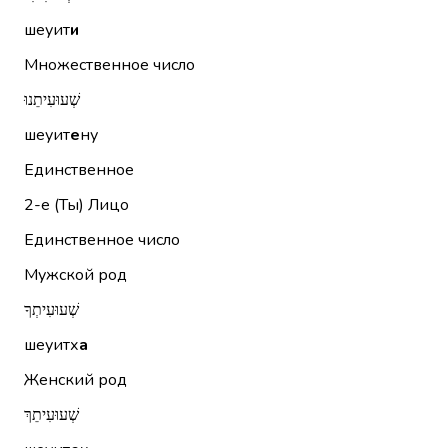
шеуит
и
Множественное число
שְׁעוּעִיתֵנוּ
шеуит
е
ну
Единственное
2-е (Ты)
Лицо
Единственное число
Мужской род
שְׁעוּעִיתְךָ
шеуитх
а
Женский род
שְׁעוּעִיתֵךְ