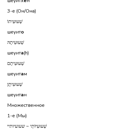
шеуитх
е
н
3-е (Он/Она)
שְׁעוּעִיתוֹ
шеуит
о
שְׁעוּעִיתָהּ
шеуит
а
(h)
שְׁעוּעִיתָם
шеуит
а
м
שְׁעוּעִיתָן
шеуит
а
н
Множественное
1-е (Мы)
שְׁעוּעִיּוֹתַי ~ שעועיותיי