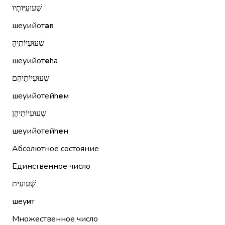
שְׁעוּעִיּוֹתָיו
шеуийот
а
в
שְׁעוּעִיּוֹתֶיהָ
шеуийот
е
hа
שְׁעוּעִיּוֹתֵיהֶם
шеуийотейh
е
м
שְׁעוּעִיּוֹתֵיהֶן
шеуийотейh
е
н
Абсолютное состояние
Единственное число
שְׁעוּעִית
шеу
и
т
Множественное число