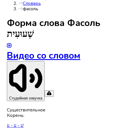
Словарь
фасоль
Форма слова
Фасоль
שְׁעוּעִית
Видео со словом
Студийная озвучка
Существительное
Корень
:
שׁ - ע - ע