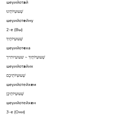
шеуийот
а
й
שְׁעוּעִיּוֹתֵינוּ
шеуийот
е
йну
2-е (Вы)
שְׁעוּעִיּוֹתֶיךָ
шеуийот
е
ха
שְׁעוּעִיּוֹתַיִךְ ~ שעועיותייך
шеуийот
а
йих
שְׁעוּעִיּוֹתֵיכֶם
шеуийотейх
е
м
שְׁעוּעִיּוֹתֵיכֶן
шеуийотейх
е
н
3-е (Они)