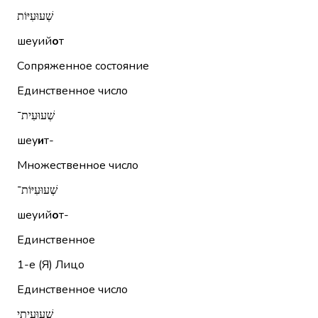
שְׁעוּעִיּוֹת
шеуий
о
т
Сопряженное состояние
Единственное число
שְׁעוּעִית־
шеу
и
т-
Множественное число
שְׁעוּעִיּוֹת־
шеуий
о
т-
Единственное
1-е (Я)
Лицо
Единственное число
שְׁעוּעִיתִי