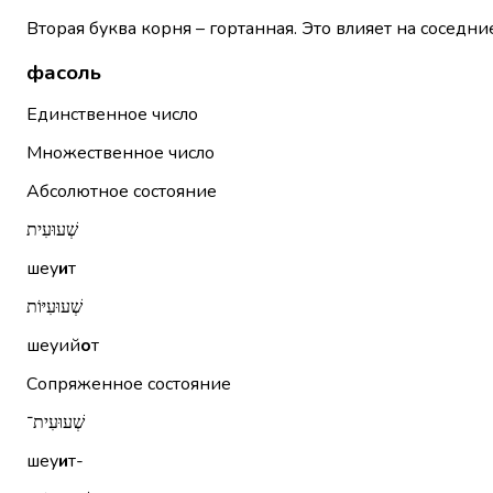
Вторая буква корня – гортанная. Это влияет на соседни
фасоль
Единственное число
Множественное число
Абсолютное состояние
שְׁעוּעִית
шеу
и
т
שְׁעוּעִיּוֹת
шеуий
о
т
Сопряженное состояние
שְׁעוּעִית־
шеу
и
т-