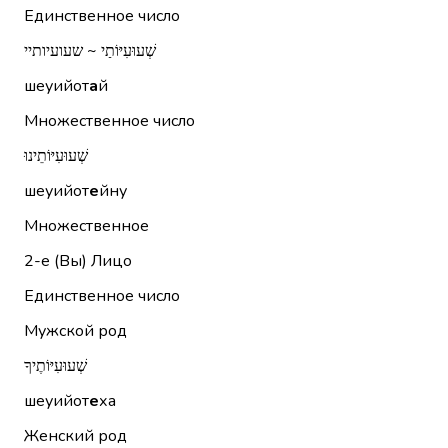
Единственное число
שְׁעוּעִיּוֹתַי ~ שעועיותיי
шеуийот
а
й
Множественное число
שְׁעוּעִיּוֹתֵינוּ
шеуийот
е
йну
Множественное
2-е (Вы)
Лицо
Единственное число
Мужской род
שְׁעוּעִיּוֹתֶיךָ
шеуийот
е
ха
Женский род