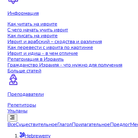
Информация
Как читать на иврите
С чего начать учить иврит
Как писать на иврите
Иврит и арабский – сходства и различия
Как перевести с иврита по картинке
Иврит и идиш - в чем отличие
Репатриация в Израиль
Гражданство Израиля - что нужно для получения
Больше статей
Преподаватели
Репетиторы
Ульпаны
Все
Существительное
Глагол
Прилагательное
Предлог
Ме
Hebrewerry