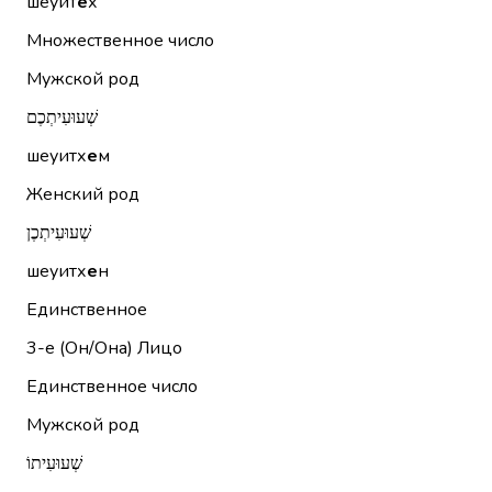
шеуит
е
х
Множественное число
Мужской род
שְׁעוּעִיתְכֶם
шеуитх
е
м
Женский род
שְׁעוּעִיתְכֶן
шеуитх
е
н
Единственное
3-е (Он/Она)
Лицо
Единственное число
Мужской род
שְׁעוּעִיתוֹ