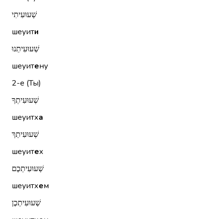
שְׁעוּעִיתִי
шеуит
и
שְׁעוּעִיתֵנוּ
шеуит
е
ну
2-е (Ты)
שְׁעוּעִיתְךָ
шеуитх
а
שְׁעוּעִיתֵךְ
шеуит
е
х
שְׁעוּעִיתְכֶם
шеуитх
е
м
שְׁעוּעִיתְכֶן