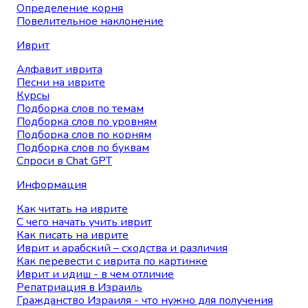
Определение корня
Повелительное наклонение
Иврит
Алфавит иврита
Песни на иврите
Курсы
Подборка слов по темам
Подборка слов по уровням
Подборка слов по корням
Подборка слов по буквам
Спроси в Chat GPT
Информация
Как читать на иврите
С чего начать учить иврит
Как писать на иврите
Иврит и арабский – сходства и различия
Как перевести с иврита по картинке
Иврит и идиш - в чем отличие
Репатриация в Израиль
Гражданство Израиля - что нужно для получения