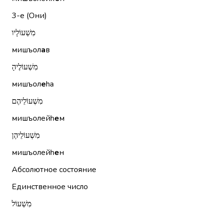
3-е (Они)
מִשְׁעוֹלָיו
мишъол
а
в
מִשְׁעוֹלֶיהָ
мишъол
е
hа
מִשְׁעוֹלֵיהֶם
мишъолейh
е
м
מִשְׁעוֹלֵיהֶן
мишъолейh
е
н
Абсолютное состояние
Единственное число
מִשְׁעוֹל