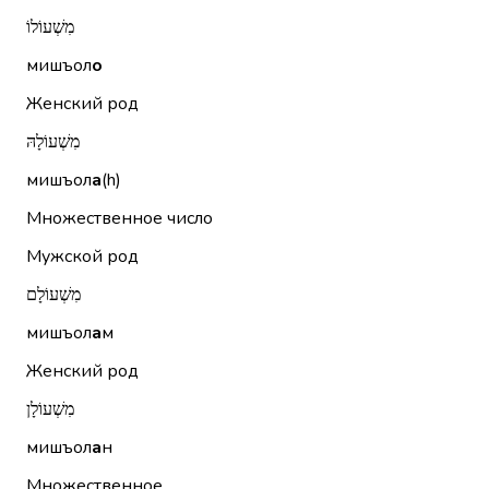
מִשְׁעוֹלוֹ
мишъол
о
Женский род
מִשְׁעוֹלָהּ
мишъол
а
(h)
Множественное число
Мужской род
מִשְׁעוֹלָם
мишъол
а
м
Женский род
מִשְׁעוֹלָן
мишъол
а
н
Множественное