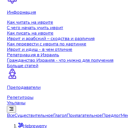
Информация
Как читать на иврите
С чего начать учить иврит
Как писать на иврите
Иврит и арабский – сходства и различия
Как перевести с иврита по картинке
Иврит и идиш - в чем отличие
Репатриация в Израиль
Гражданство Израиля - что нужно для получения
Больше статей
Преподаватели
Репетиторы
Ульпаны
Все
Существительное
Глагол
Прилагательное
Предлог
Ме
Hebrewerry