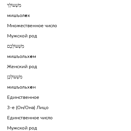
מִשְׁעוֹלֵךְ
мишъол
е
х
Множественное число
Мужской род
מִשְׁעוֹלְכֶם
мишъольх
е
м
Женский род
מִשְׁעוֹלְכֶן
мишъольх
е
н
Единственное
3-е (Он/Она)
Лицо
Единственное число
Мужской род