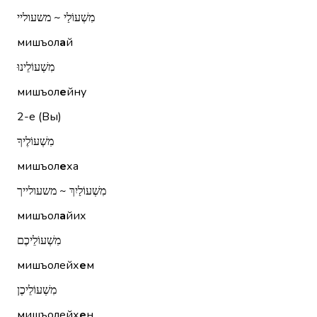
מִשְׁעוֹלַי ~ משעוליי
мишъол
а
й
מִשְׁעוֹלֵינוּ
мишъол
е
йну
2-е (Вы)
מִשְׁעוֹלֶיךָ
мишъол
е
ха
מִשְׁעוֹלַיִךְ ~ משעולייך
мишъол
а
йих
מִשְׁעוֹלֵיכֶם
мишъолейх
е
м
מִשְׁעוֹלֵיכֶן
мишъолейх
е
н