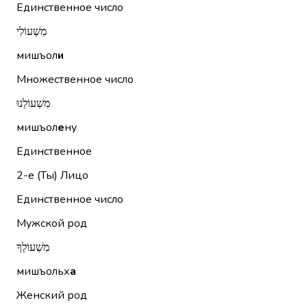
Единственное число
מִשְׁעוֹלִי
мишъол
и
Множественное число
מִשְׁעוֹלֵנוּ
мишъол
е
ну
Единственное
2-е (Ты)
Лицо
Единственное число
Мужской род
מִשְׁעוֹלְךָ
мишъольх
а
Женский род