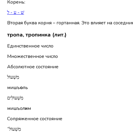
Корень
:
שׁ - ע - ל
Вторая буква корня – гортанная. Это влияет на соседни
тропа, тропинка (лит.)
Единственное число
Множественное число
Абсолютное состояние
מִשְׁעוֹל
мишъ
о
ль
מִשְׁעוֹלִים
мишъол
и
м
Сопряженное состояние
מִשְׁעוֹל־