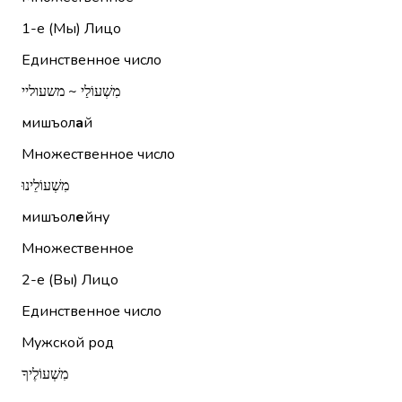
1-е (Мы)
Лицо
Единственное число
מִשְׁעוֹלַי ~ משעוליי
мишъол
а
й
Множественное число
מִשְׁעוֹלֵינוּ
мишъол
е
йну
Множественное
2-е (Вы)
Лицо
Единственное число
Мужской род
מִשְׁעוֹלֶיךָ