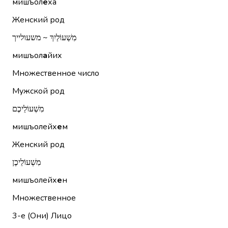
мишъол
е
ха
Женский род
מִשְׁעוֹלַיִךְ ~ משעולייך
мишъол
а
йих
Множественное число
Мужской род
מִשְׁעוֹלֵיכֶם
мишъолейх
е
м
Женский род
מִשְׁעוֹלֵיכֶן
мишъолейх
е
н
Множественное
3-е (Они)
Лицо