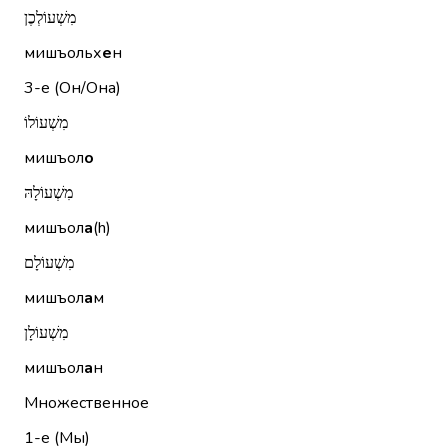
מִשְׁעוֹלְכֶן
мишъольх
е
н
3-е (Он/Она)
מִשְׁעוֹלוֹ
мишъол
о
מִשְׁעוֹלָהּ
мишъол
а
(h)
מִשְׁעוֹלָם
мишъол
а
м
מִשְׁעוֹלָן
мишъол
а
н
Множественное
1-е (Мы)