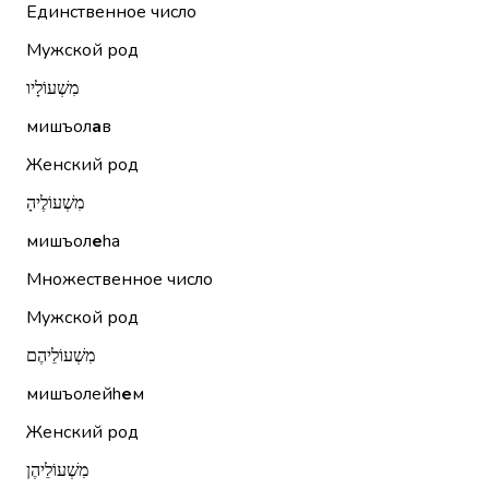
Единственное число
Мужской род
מִשְׁעוֹלָיו
мишъол
а
в
Женский род
מִשְׁעוֹלֶיהָ
мишъол
е
hа
Множественное число
Мужской род
מִשְׁעוֹלֵיהֶם
мишъолейh
е
м
Женский род
מִשְׁעוֹלֵיהֶן