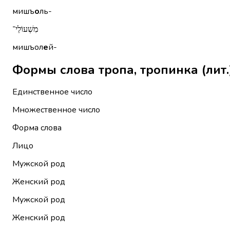
мишъ
о
ль-
מִשְׁעוֹלֵי־
мишъол
е
й-
Единственное число
Множественное число
Форма слова
Лицо
Мужской род
Женский род
Мужской род
Женский род