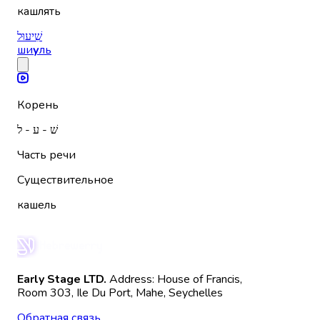
кашлять
שִׁיעוּל
ши
у
ль
Корень
שׁ - ע - ל
Часть речи
Существительное
кашель
Early Stage LTD.
Address: House of Francis,
Room 303, Ile Du Port, Mahe, Seychelles
Обратная связь