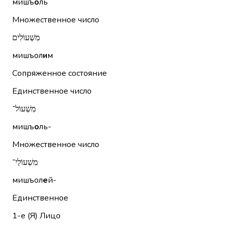
мишъ
о
ль
Множественное число
מִשְׁעוֹלִים
мишъол
и
м
Сопряженное состояние
Единственное число
מִשְׁעוֹל־
мишъ
о
ль-
Множественное число
מִשְׁעוֹלֵי־
мишъол
е
й-
Единственное
1-е (Я)
Лицо