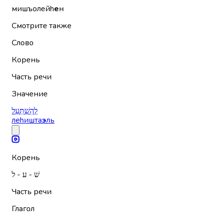
мишъолейh
е
н
Смотрите также
Слово
Корень
Часть речи
Значение
לְהִשְׁתַּעֵל
леhишта
э
ль
Корень
שׁ - ע - ל
Часть речи
Глагол