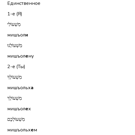
Единственное
1-е (Я)
מִשְׁעוֹלִי
мишъол
и
מִשְׁעוֹלֵנוּ
мишъол
е
ну
2-е (Ты)
מִשְׁעוֹלְךָ
мишъольх
а
מִשְׁעוֹלֵךְ
мишъол
е
х
מִשְׁעוֹלְכֶם
мишъольх
е
м