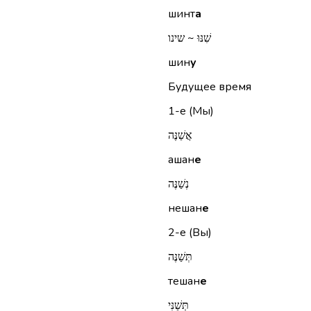
шинт
а
שִׁנּוּ ~ שינו
шин
у
Будущее время
1-е (Мы)
אֲשַׁנֶּה
ашан
е
נְשַׁנֶּה
нешан
е
2-е (Вы)
תְּשַׁנֶּה
тешан
е
תְּשַׁנִּי