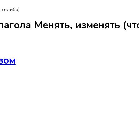
что-либо)
лагола
Менять, изменять (чт
вом