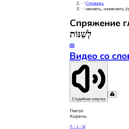
Словарь
менять, изменять (
Спряжениe г
לְשַׁנּוֹת
Видео со сло
Студийная озвучка
Глагол
Корень
:
שׁ - נ - ה