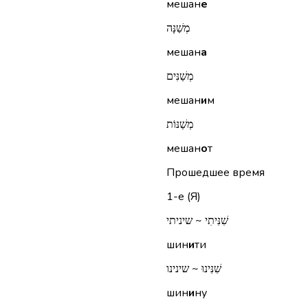
мешан
е
מְשַׁנָּה
мешан
а
מְשַׁנִּים
мешан
и
м
מְשַׁנּוֹת
мешан
о
т
Прошедшее время
1-е (Я)
שִׁנִּיתִי ~ שיניתי
шин
и
ти
שִׁנִּינוּ ~ שינינו
шин
и
ну