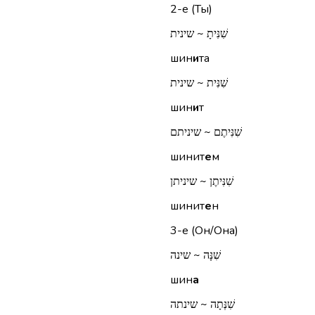
2-е (Ты)
שִׁנִּיתָ ~ שינית
шин
и
та
שִׁנִּית ~ שינית
шин
и
т
שִׁנִּיתֶם ~ שיניתם
шинит
е
м
שִׁנִּיתֶן ~ שיניתן
шинит
е
н
3-е (Он/Она)
שִׁנָּה ~ שינה
шин
а
שִׁנְּתָה ~ שינתה