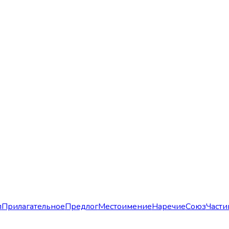
л
Прилагательное
Предлог
Местоимение
Наречие
Союз
Части