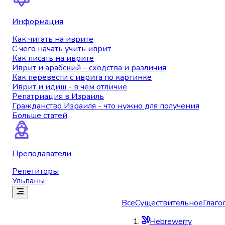
Информация
Как читать на иврите
С чего начать учить иврит
Как писать на иврите
Иврит и арабский – сходства и различия
Как перевести с иврита по картинке
Иврит и идиш - в чем отличие
Репатриация в Израиль
Гражданство Израиля - что нужно для получения
Больше статей
Преподаватели
Репетиторы
Ульпаны
Все
Существительное
Глаго
Hebrewerry