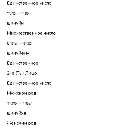
Единственное число
שִׁנּוּיִי ~ שינויי
шинуй
и
Множественное число
שִׁנּוּיֵנוּ ~ שינוינו
шинуй
е
ну
Единственное
2-е (Ты)
Лицо
Единственное число
Мужской род
שִׁנּוּיְךָ ~ שינויך
шинуйх
а
Женский род