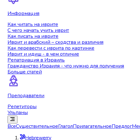
Информация
Как читать на иврите
С чего начать учить иврит
Как писать на иврите
Иврит и арабский – сходства и различия
Как перевести с иврита по картинке
Иврит и идиш - в чем отличие
Репатриация в Израиль
Гражданство Израиля - что нужно для получения
Больше статей
Преподаватели
Репетиторы
Ульпаны
Все
Существительное
Глагол
Прилагательное
Предлог
Ме
Hebrewerry