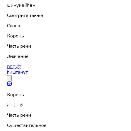
шинуйейh
е
н
Смотрите также
Слово
Корень
Часть речи
Значение
הִשְׁתַּנּוּת
hиштан
у
т
Корень
שׁ - נ - ה
Часть речи
Существительное