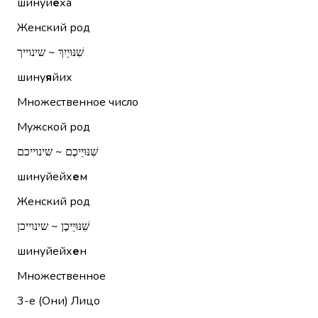
шинуй
е
ха
Женский род
שִׁנּוּיַיִךְ ~ שינוייך
шину
я
йих
Множественное число
Мужской род
שִׁנּוּיֵיכֶם ~ שינוייכם
шинуйейх
е
м
Женский род
שִׁנּוּיֵיכֶן ~ שינוייכן
шинуйейх
е
н
Множественное
3-е (Они)
Лицо