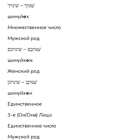
שִׁנּוּיֵךְ ~ שינויך
шинуй
е
х
Множественное число
Мужской род
שִׁנּוּיְכֶם ~ שינויכם
шинуйх
е
м
Женский род
שִׁנּוּיְכֶן ~ שינויכן
шинуйх
е
н
Единственное
3-е (Он/Она)
Лицо
Единственное число
Мужской род