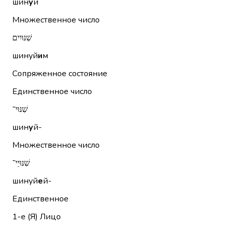
шин
у
й
Множественное число
שִׁנּוּיִים
шинуй
и
м
Сопряженное состояние
Единственное число
שִׁנּוּי־
шин
у
й-
Множественное число
שִׁנּוּיֵי־
шинуй
е
й-
Единственное
1-е (Я)
Лицо