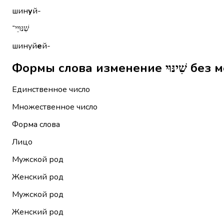
шин
у
й-
שִׁנּוּיֵי־
шинуй
е
й-
Формы слова
Единственное число
Множественное число
Форма слова
Лицо
Мужской род
Женский род
Мужской род
Женский род