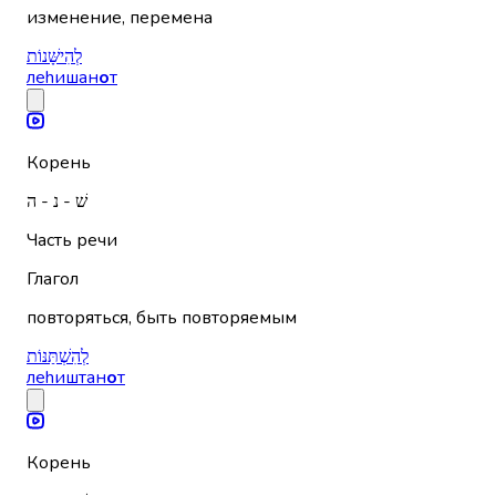
изменение, перемена
לְהִישָּׁנוֹת
леhишан
о
т
Корень
שׁ - נ - ה
Часть речи
Глагол
повторяться, быть повторяемым
לְהִשְׁתַּנּוֹת
леhиштан
о
т
Корень