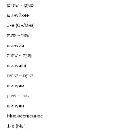
שִׁנּוּיְכֶן ~ שינויכן
шинуйх
е
н
3-е (Он/Она)
שִׁנּוּיוֹ ~ שינויו
шинуй
о
שִׁנּוּיָהּ ~ שינויה
шину
я
(h)
שִׁנּוּיָם ~ שינוים
шину
я
м
שִׁנּוּיָן ~ שינוין
шину
я
н
Множественное
1-е (Мы)