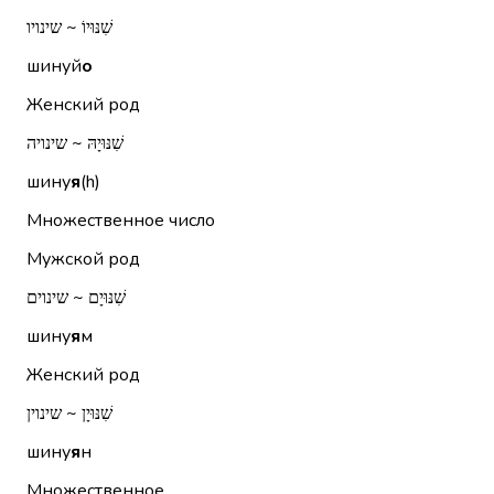
שִׁנּוּיוֹ ~ שינויו
шинуй
о
Женский род
שִׁנּוּיָהּ ~ שינויה
шину
я
(h)
Множественное число
Мужской род
שִׁנּוּיָם ~ שינוים
шину
я
м
Женский род
שִׁנּוּיָן ~ שינוין
шину
я
н
Множественное