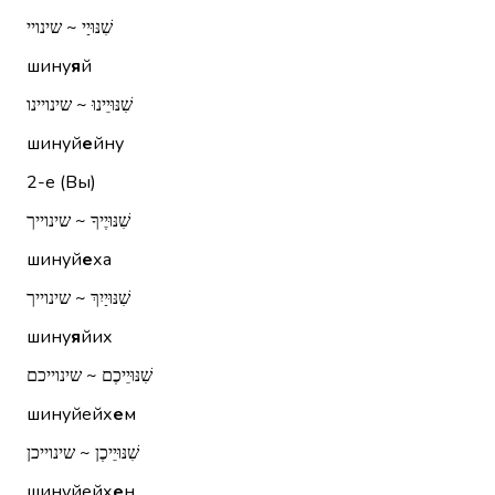
שִׁנּוּיַי ~ שינויי
шину
я
й
שִׁנּוּיֵינוּ ~ שינויינו
шинуй
е
йну
2-е (Вы)
שִׁנּוּיֶיךָ ~ שינוייך
шинуй
е
ха
שִׁנּוּיַיִךְ ~ שינוייך
шину
я
йих
שִׁנּוּיֵיכֶם ~ שינוייכם
шинуйейх
е
м
שִׁנּוּיֵיכֶן ~ שינוייכן
шинуйейх
е
н