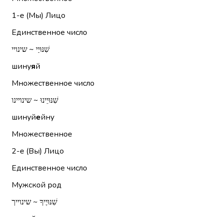
1-е (Мы)
Лицо
Единственное число
שִׁנּוּיַי ~ שינויי
шину
я
й
Множественное число
שִׁנּוּיֵינוּ ~ שינויינו
шинуй
е
йну
Множественное
2-е (Вы)
Лицо
Единственное число
Мужской род
שִׁנּוּיֶיךָ ~ שינוייך