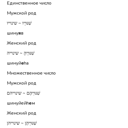
Единственное число
Мужской род
שִׁנּוּיָיו ~ שינוייו
шину
я
в
Женский род
שִׁנּוּיֶיהָ ~ שינוייה
шинуй
е
hа
Множественное число
Мужской род
שִׁנּוּיֵיהֶם ~ שינוייהם
шинуйейh
е
м
Женский род
שִׁנּוּיֵיהֶן ~ שינוייהן