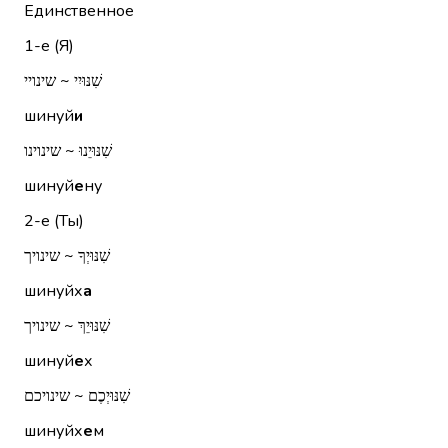
Единственное
1-е (Я)
שִׁנּוּיִי ~ שינויי
шинуй
и
שִׁנּוּיֵנוּ ~ שינוינו
шинуй
е
ну
2-е (Ты)
שִׁנּוּיְךָ ~ שינויך
шинуйх
а
שִׁנּוּיֵךְ ~ שינויך
шинуй
е
х
שִׁנּוּיְכֶם ~ שינויכם
шинуйх
е
м