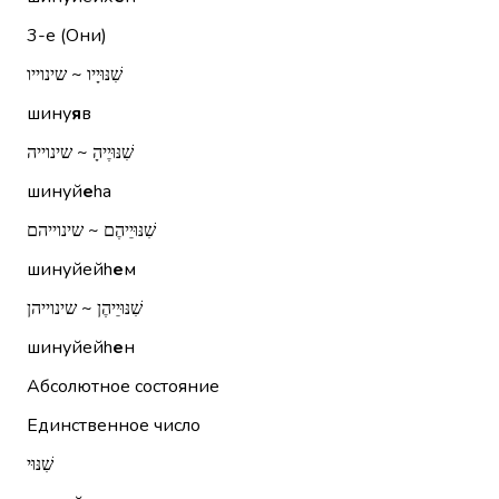
3-е (Они)
שִׁנּוּיָיו ~ שינוייו
шину
я
в
שִׁנּוּיֶיהָ ~ שינוייה
шинуй
е
hа
שִׁנּוּיֵיהֶם ~ שינוייהם
шинуйейh
е
м
שִׁנּוּיֵיהֶן ~ שינוייהן
шинуйейh
е
н
Абсолютное состояние
Единственное число
שִׁנּוּי