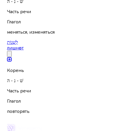
שׁ - נ - ה
Часть речи
Глагол
меняться, изменяться
לִשְׁנוֹת
лишн
о
т
Корень
שׁ - נ - ה
Часть речи
Глагол
повторять