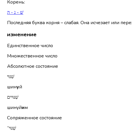
Корень
:
שׁ - נ - ה
Последняя буква корня – слабая. Она исчезает или пере
изменение
Единственное число
Множественное число
Абсолютное состояние
שִׁנּוּי
шин
у
й
שִׁנּוּיִים
шинуй
и
м
Сопряженное состояние
שִׁנּוּי־