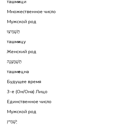
ташм
и
ци
Множественное число
Мужской род
תַּשְׁמִיצוּ
ташм
и
цу
Женский род
תַּשְׁמֵצְנָה
ташм
е
цна
Будущее время
3-е (Он/Она)
Лицо
Единственное число
Мужской род
יַשְׁמִיץ