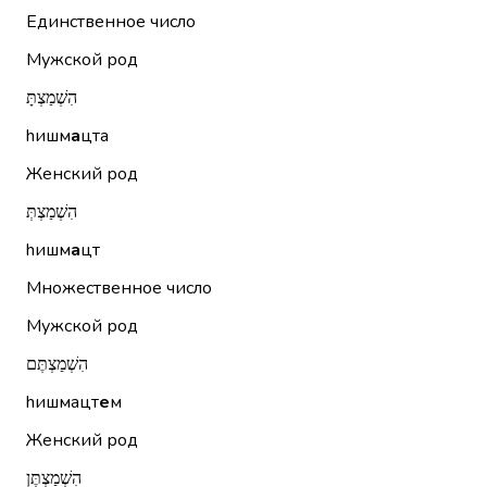
Единственное число
Мужской род
הִשְׁמַצְתָּ
hишм
а
цта
Женский род
הִשְׁמַצְתְּ
hишм
а
цт
Множественное число
Мужской род
הִשְׁמַצְתֶּם
hишмацт
е
м
Женский род
הִשְׁמַצְתֶּן