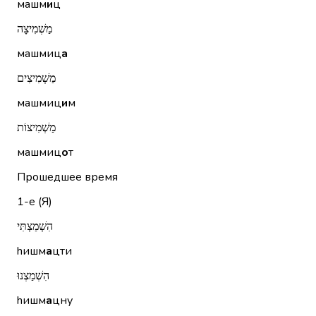
машм
и
ц
מַשְׁמִיצָה
машмиц
а
מַשְׁמִיצִים
машмиц
и
м
מַשְׁמִיצוֹת
машмиц
о
т
Прошедшее время
1-е (Я)
הִשְׁמַצְתִּי
hишм
а
цти
הִשְׁמַצְנוּ
hишм
а
цну