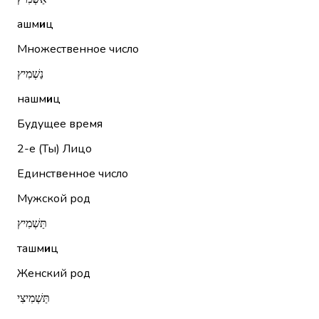
ашм
и
ц
Множественное число
נַשְׁמִיץ
нашм
и
ц
Будущее время
2-е (Ты)
Лицо
Единственное число
Мужской род
תַּשְׁמִיץ
ташм
и
ц
Женский род
תַּשְׁמִיצִי