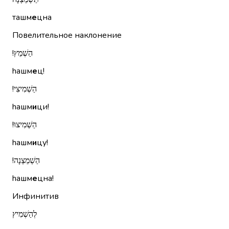
ташм
е
цна
Повелительное наклонение
הַשְׁמֵץ!‏
hашм
е
ц!
הַשְׁמִיצִי!‏
hашм
и
ци!
הַשְׁמִיצוּ!‏
hашм
и
цу!
הַשְׁמֵצְנָה!‏
hашм
е
цна!
Инфинитив
לְהַשְׁמִיץ