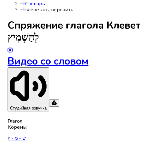
Словарь
клеветать, порочить
Спряжениe глагола
Клевет
לְהַשְׁמִיץ
Видео со словом
Студийная озвучка
Глагол
Корень
:
שׁ - מ - ץ