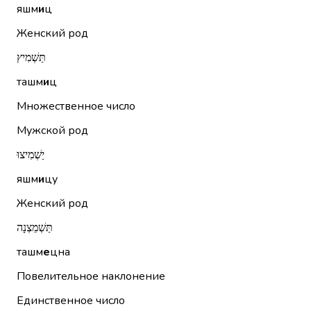
яшм
и
ц
Женский род
תַּשְׁמִיץ
ташм
и
ц
Множественное число
Мужской род
יַשְׁמִיצוּ
яшм
и
цу
Женский род
תַּשְׁמֵצְנָה
ташм
е
цна
Повелительное наклонение
Единственное число