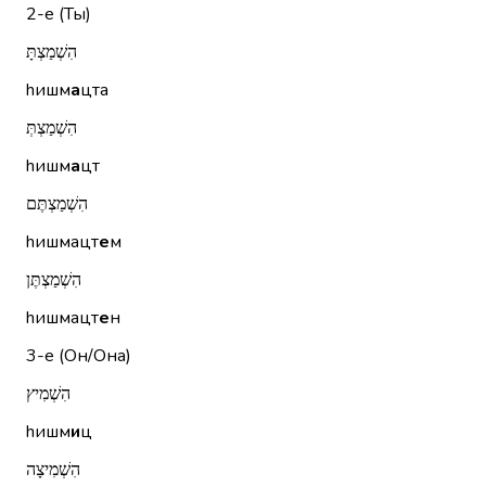
2-е (Ты)
הִשְׁמַצְתָּ
hишм
а
цта
הִשְׁמַצְתְּ
hишм
а
цт
הִשְׁמַצְתֶּם
hишмацт
е
м
הִשְׁמַצְתֶּן
hишмацт
е
н
3-е (Он/Она)
הִשְׁמִיץ
hишм
и
ц
הִשְׁמִיצָה