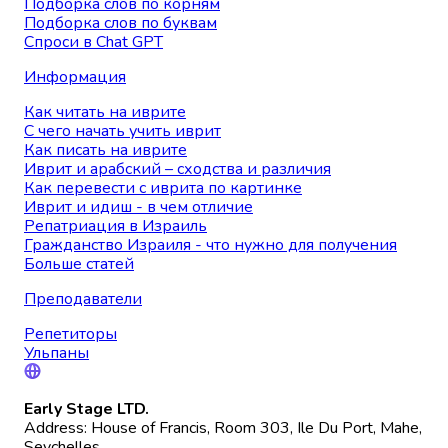
Подборка слов по корням
Подборка слов по буквам
Спроси в Chat GPT
Информация
Как читать на иврите
С чего начать учить иврит
Как писать на иврите
Иврит и арабский – сходства и различия
Как перевести с иврита по картинке
Иврит и идиш - в чем отличие
Репатриация в Израиль
Гражданство Израиля - что нужно для получения
Больше статей
Преподаватели
Репетиторы
Ульпаны
Early Stage LTD.
Address: House of Francis, Room 303, Ile Du Port, Mahe,
Seychelles