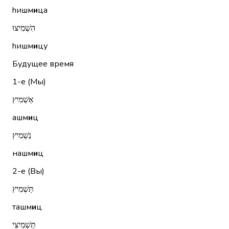
hишм
и
ца
הִשְׁמִיצוּ
hишм
и
цу
Будущее время
1-е (Мы)
אַשְׁמִיץ
ашм
и
ц
נַשְׁמִיץ
нашм
и
ц
2-е (Вы)
תַּשְׁמִיץ
ташм
и
ц
תַּשְׁמִיצִי