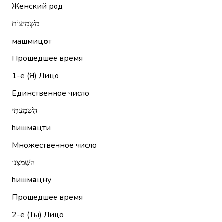
Женский род
מַשְׁמִיצוֹת
машмиц
о
т
Прошедшее время
1-е (Я)
Лицо
Единственное число
הִשְׁמַצְתִּי
hишм
а
цти
Множественное число
הִשְׁמַצְנוּ
hишм
а
цну
Прошедшее время
2-е (Ты)
Лицо