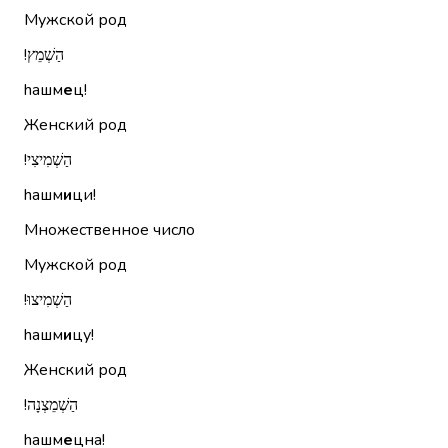
Мужской род
הַשְׁמֵץ!‏
hашм
е
ц!
Женский род
הַשְׁמִיצִי!‏
hашм
и
ци!
Множественное число
Мужской род
הַשְׁמִיצוּ!‏
hашм
и
цу!
Женский род
הַשְׁמֵצְנָה!‏
hашм
е
цна!