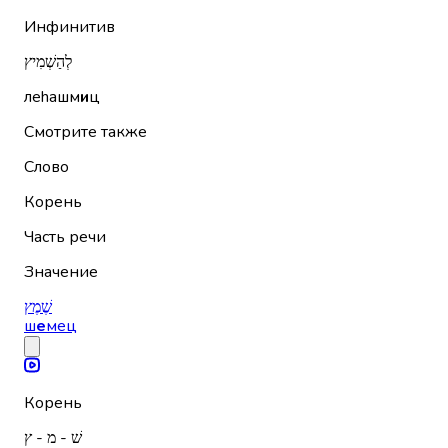
Инфинитив
לְהַשְׁמִיץ
леhашм
и
ц
Смотрите также
Слово
Корень
Часть речи
Значение
שֶׁמֶץ
ш
е
мец
Корень
שׁ - מ - ץ