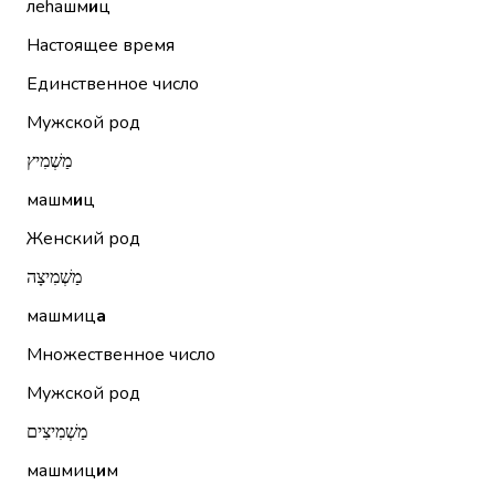
леhашм
и
ц
Настоящее время
Единственное число
Мужской род
מַשְׁמִיץ
машм
и
ц
Женский род
מַשְׁמִיצָה
машмиц
а
Множественное число
Мужской род
מַשְׁמִיצִים
машмиц
и
м