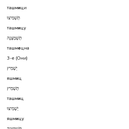
ташм
и
ци
תַּשְׁמִיצוּ
ташм
и
цу
תַּשְׁמֵצְנָה
ташм
е
цна
3-е (Они)
יַשְׁמִיץ
яшм
и
ц
תַּשְׁמִיץ
ташм
и
ц
יַשְׁמִיצוּ
яшм
и
цу
תַּשְׁמֵצְנָה