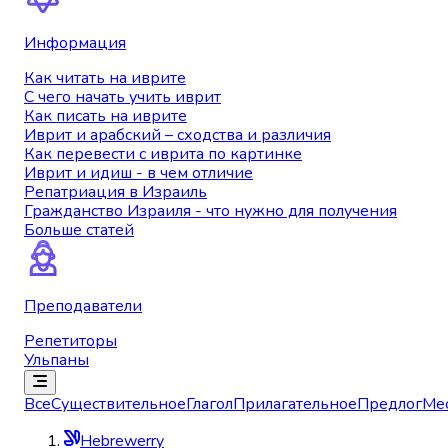
Информация
Как читать на иврите
С чего начать учить иврит
Как писать на иврите
Иврит и арабский – сходства и различия
Как перевести с иврита по картинке
Иврит и идиш - в чем отличие
Репатриация в Израиль
Гражданство Израиля - что нужно для получения
Больше статей
Преподаватели
Репетиторы
Ульпаны
Все
Существительное
Глагол
Прилагательное
Предлог
Ме
Hebrewerry