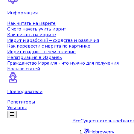
Информация
Как читать на иврите
С чего начать учить иврит
Как писать на иврите
Иврит и арабский – сходства и различия
Как перевести с иврита по картинке
Иврит и идиш - в чем отличие
Репатриация в Израиль
Гражданство Израиля - что нужно для получения
Больше статей
Преподаватели
Репетиторы
Ульпаны
Все
Существительное
Глаго
Hebrewerry