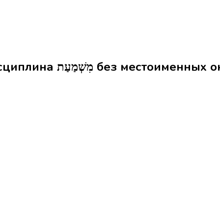
Формы слова дисциплина מִשְׁמַעַת без мест