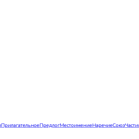
л
Прилагательное
Предлог
Местоимение
Наречие
Союз
Части