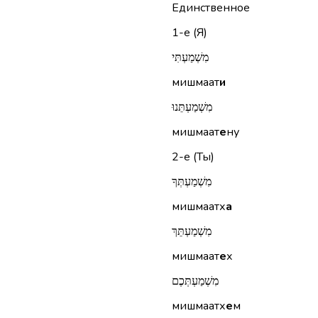
Единственное
1-е (Я)
מִשְׁמַעְתִּי
мишмаат
и
מִשְׁמַעְתֵּנוּ
мишмаат
е
ну
2-е (Ты)
מִשְׁמַעְתְּךָ
мишмаатх
а
מִשְׁמַעְתֵּךְ
мишмаат
е
х
מִשְׁמַעְתְּכֶם
мишмаатх
е
м