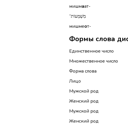
мишм
а
ат-
מִשְׁמְעוֹת־
мишме
о
т-
Единственное число
Множественное число
Форма слова
Лицо
Мужской род
Женский род
Мужской род
Женский род