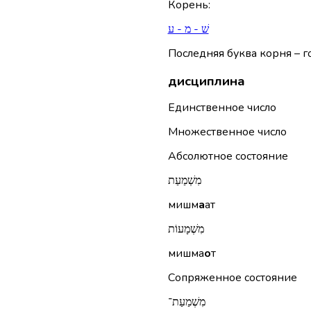
Корень
:
שׁ - מ - ע
Последняя буква корня – г
дисциплина
Единственное число
Множественное число
Абсолютное состояние
מִשְׁמַעַת
мишм
а
ат
מִשְׁמָעוֹת
мишма
о
т
Сопряженное состояние
מִשְׁמַעַת־