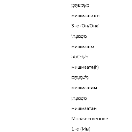
מִשְׁמַעְתְּכֶן
мишмаатх
е
н
3-е (Он/Она)
מִשְׁמַעְתּוֹ
мишмаат
о
מִשְׁמַעְתָּהּ
мишмаат
а
(h)
מִשְׁמַעְתָּם
мишмаат
а
м
מִשְׁמַעְתָּן
мишмаат
а
н
Множественное
1-е (Мы)