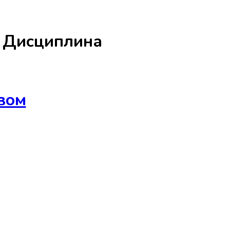
а
Дисциплина
вом