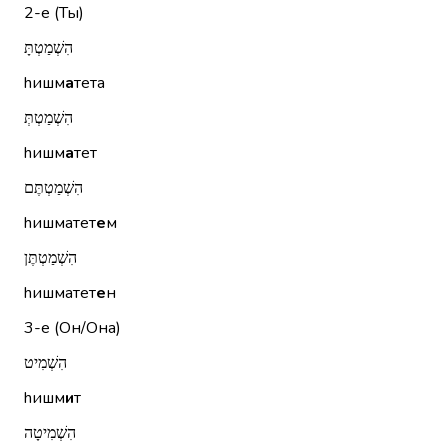
2-е (Ты)
הִשְׁמַטְתָּ
hишм
а
тета
הִשְׁמַטְתְּ
hишм
а
тет
הִשְׁמַטְתֶּם
hишматет
е
м
הִשְׁמַטְתֶּן
hишматет
е
н
3-е (Он/Она)
הִשְׁמִיט
hишм
и
т
הִשְׁמִיטָה