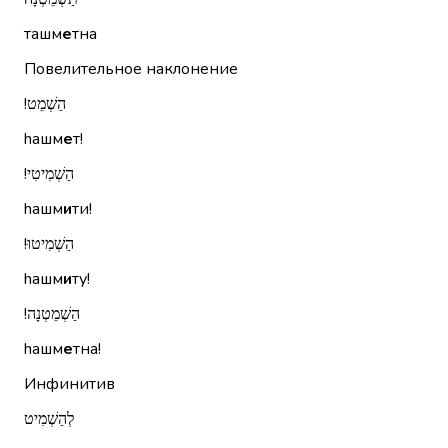
ташм
е
тна
Повелительное наклонение
הַשְׁמֵט!‏
hашм
е
т!
הַשְׁמִיטִי!‏
hашм
и
ти!
הַשְׁמִיטוּ!‏
hашм
и
ту!
הַשְׁמֵטְנָה!‏
hашм
е
тна!
Инфинитив
לְהַשְׁמִיט