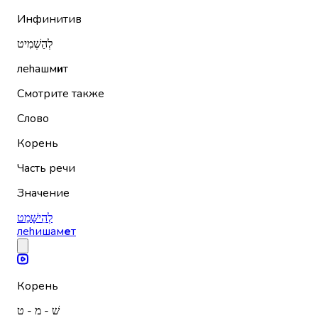
Инфинитив
לְהַשְׁמִיט
леhашм
и
т
Смотрите также
Слово
Корень
Часть речи
Значение
לְהִישָּׁמֵט
леhишам
е
т
Корень
שׁ - מ - ט