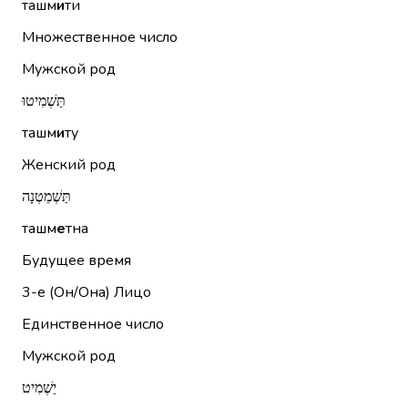
ташм
и
ти
Множественное число
Мужской род
תַּשְׁמִיטוּ
ташм
и
ту
Женский род
תַּשְׁמֵטְנָה
ташм
е
тна
Будущее время
3-е (Он/Она)
Лицо
Единственное число
Мужской род
יַשְׁמִיט