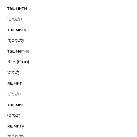
ташм
и
ти
תַּשְׁמִיטוּ
ташм
и
ту
תַּשְׁמֵטְנָה
ташм
е
тна
3-е (Они)
יַשְׁמִיט
яшм
и
т
תַּשְׁמִיט
ташм
и
т
יַשְׁמִיטוּ
яшм
и
ту
תַּשְׁמֵטְנָה