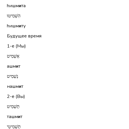
hишм
и
та
הִשְׁמִיטוּ
hишм
и
ту
Будущее время
1-е (Мы)
אַשְׁמִיט
ашм
и
т
נַשְׁמִיט
нашм
и
т
2-е (Вы)
תַּשְׁמִיט
ташм
и
т
תַּשְׁמִיטִי