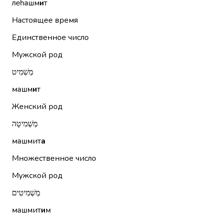
леhашм
и
т
Настоящее время
Единственное число
Мужской род
מַשְׁמִיט
машм
и
т
Женский род
מַשְׁמִיטָה
машмит
а
Множественное число
Мужской род
מַשְׁמִיטִים
машмит
и
м