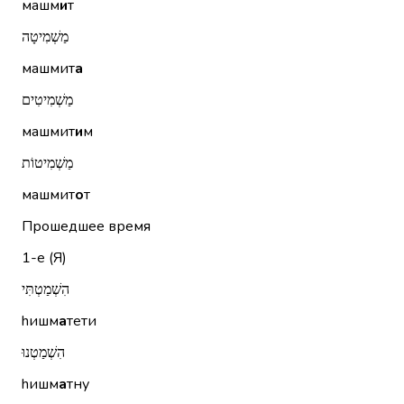
машм
и
т
מַשְׁמִיטָה
машмит
а
מַשְׁמִיטִים
машмит
и
м
מַשְׁמִיטוֹת
машмит
о
т
Прошедшее время
1-е (Я)
הִשְׁמַטְתִּי
hишм
а
тети
הִשְׁמַטְנוּ
hишм
а
тну