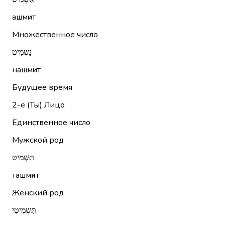
ашм
и
т
Множественное число
נַשְׁמִיט
нашм
и
т
Будущее время
2-е (Ты)
Лицо
Единственное число
Мужской род
תַּשְׁמִיט
ташм
и
т
Женский род
תַּשְׁמִיטִי