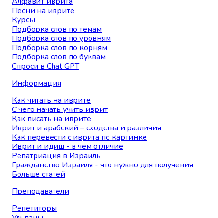
Алфавит иврита
Песни на иврите
Курсы
Подборка слов по темам
Подборка слов по уровням
Подборка слов по корням
Подборка слов по буквам
Спроси в Chat GPT
Информация
Как читать на иврите
С чего начать учить иврит
Как писать на иврите
Иврит и арабский – сходства и различия
Как перевести с иврита по картинке
Иврит и идиш - в чем отличие
Репатриация в Израиль
Гражданство Израиля - что нужно для получения
Больше статей
Преподаватели
Репетиторы
Ульпаны