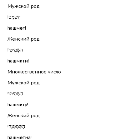
Мужской род
הַשְׁמֵט!‏
hашм
е
т!
Женский род
הַשְׁמִיטִי!‏
hашм
и
ти!
Множественное число
Мужской род
הַשְׁמִיטוּ!‏
hашм
и
ту!
Женский род
הַשְׁמֵטְנָה!‏
hашм
е
тна!