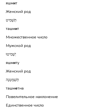
яшм
и
т
Женский род
תַּשְׁמִיט
ташм
и
т
Множественное число
Мужской род
יַשְׁמִיטוּ
яшм
и
ту
Женский род
תַּשְׁמֵטְנָה
ташм
е
тна
Повелительное наклонение
Единственное число