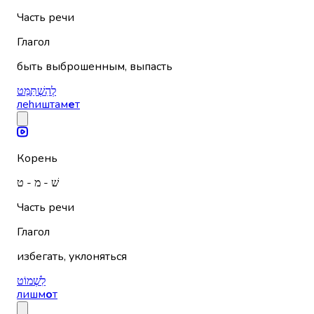
Часть речи
Глагол
быть выброшенным, выпасть
לְהִשְׁתַּמֵּט
леhиштам
е
т
Корень
שׁ - מ - ט
Часть речи
Глагол
избегать, уклоняться
לִשְׁמוֹט
лишм
о
т