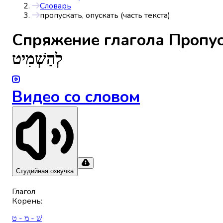
Словарь
пропускать, опускать (часть текста)
Спряжениe глагола
Пропус
לְהַשְׁמִיט
Видео со словом
Студийная озвучка
Глагол
Корень
:
שׁ - מ - ט