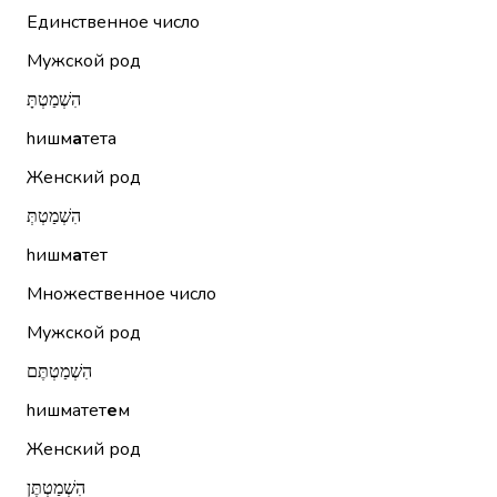
Единственное число
Мужской род
הִשְׁמַטְתָּ
hишм
а
тета
Женский род
הִשְׁמַטְתְּ
hишм
а
тет
Множественное число
Мужской род
הִשְׁמַטְתֶּם
hишматет
е
м
Женский род
הִשְׁמַטְתֶּן