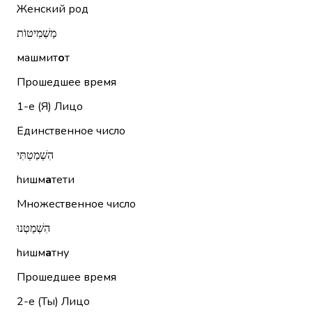
Женский род
מַשְׁמִיטוֹת
машмит
о
т
Прошедшее время
1-е (Я)
Лицо
Единственное число
הִשְׁמַטְתִּי
hишм
а
тети
Множественное число
הִשְׁמַטְנוּ
hишм
а
тну
Прошедшее время
2-е (Ты)
Лицо