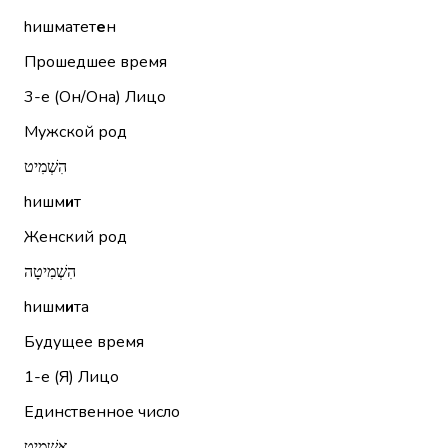
hишматет
е
н
Прошедшее время
3-е (Он/Она)
Лицо
Мужской род
הִשְׁמִיט
hишм
и
т
Женский род
הִשְׁמִיטָה
hишм
и
та
Будущее время
1-е (Я)
Лицо
Единственное число
אַשְׁמִיט