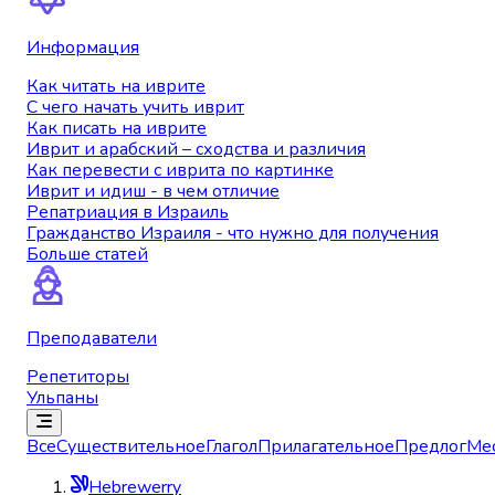
Информация
Как читать на иврите
С чего начать учить иврит
Как писать на иврите
Иврит и арабский – сходства и различия
Как перевести с иврита по картинке
Иврит и идиш - в чем отличие
Репатриация в Израиль
Гражданство Израиля - что нужно для получения
Больше статей
Преподаватели
Репетиторы
Ульпаны
Все
Существительное
Глагол
Прилагательное
Предлог
Ме
Hebrewerry