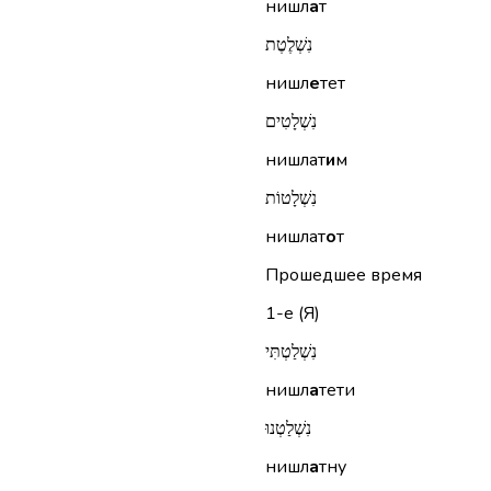
нишл
а
т
נִשְׁלֶטֶת
нишл
е
тет
נִשְׁלָטִים
нишлат
и
м
נִשְׁלָטוֹת
нишлат
о
т
Прошедшее время
1-е (Я)
נִשְׁלַטְתִּי
нишл
а
тети
נִשְׁלַטְנוּ
нишл
а
тну