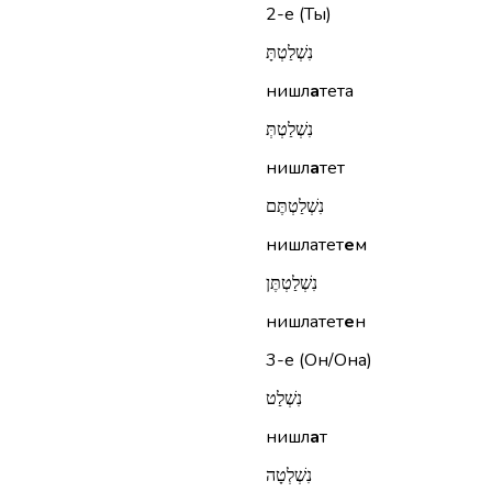
2-е (Ты)
נִשְׁלַטְתָּ
нишл
а
тета
נִשְׁלַטְתְּ
нишл
а
тет
נִשְׁלַטְתֶּם
нишлатет
е
м
נִשְׁלַטְתֶּן
нишлатет
е
н
3-е (Он/Она)
נִשְׁלַט
нишл
а
т
נִשְׁלְטָה