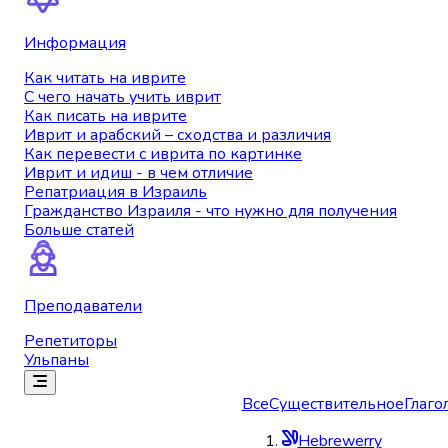
Информация
Как читать на иврите
С чего начать учить иврит
Как писать на иврите
Иврит и арабский – сходства и различия
Как перевести с иврита по картинке
Иврит и идиш - в чем отличие
Репатриация в Израиль
Гражданство Израиля - что нужно для получения
Больше статей
Преподаватели
Репетиторы
Ульпаны
Все
Существительное
Глаго
Hebrewerry