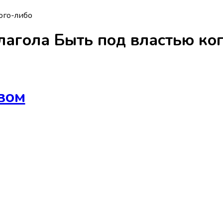
ого-либо
лагола
Быть под властью ко
вом