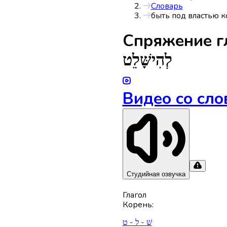
Словарь
быть под властью к
Спряжениe г
לְהִישָּׁלֵט
Видео со сло
Студийная озвучка
Глагол
Корень
:
שׁ - ל - ט