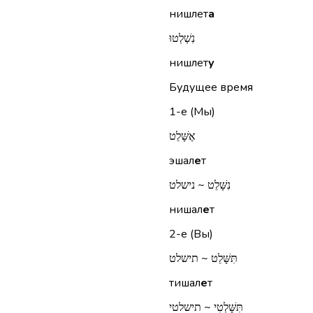
нишлет
а
נִשְׁלְטוּ
нишлет
у
Будущее время
1-е (Мы)
אֶשָּׁלֵט
эшал
е
т
נִשָּׁלֵט ~ נישלט
нишал
е
т
2-е (Вы)
תִּשָּׁלֵט ~ תישלט
тишал
е
т
תִּשָּׁלְטִי ~ תישלטי