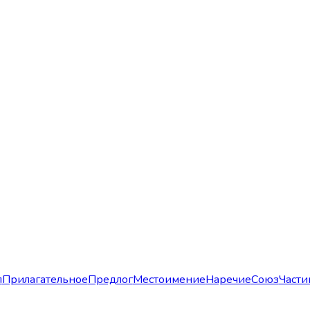
л
Прилагательное
Предлог
Местоимение
Наречие
Союз
Части