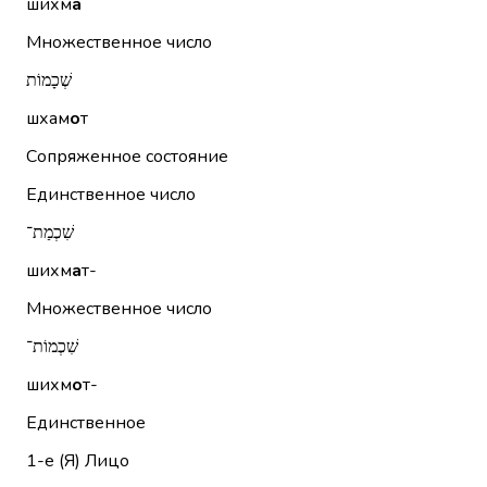
шихм
а
Множественное число
שְׁכָמוֹת
шхам
о
т
Сопряженное состояние
Единственное число
שִׁכְמַת־
шихм
а
т-
Множественное число
שִׁכְמוֹת־
шихм
о
т-
Единственное
1-е (Я)
Лицо