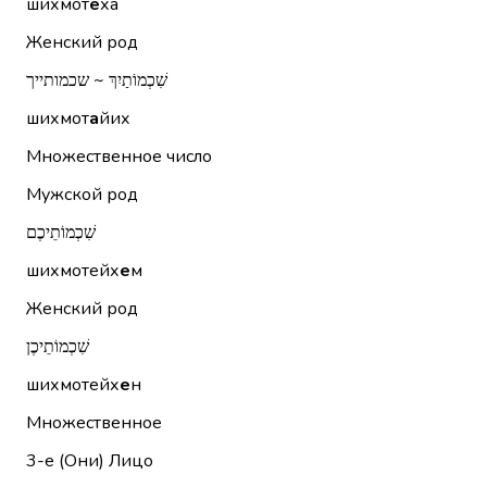
шихмот
е
ха
Женский род
שִׁכְמוֹתַיִךְ ~ שכמותייך
шихмот
а
йих
Множественное число
Мужской род
שִׁכְמוֹתֵיכֶם
шихмотейх
е
м
Женский род
שִׁכְמוֹתֵיכֶן
шихмотейх
е
н
Множественное
3-е (Они)
Лицо