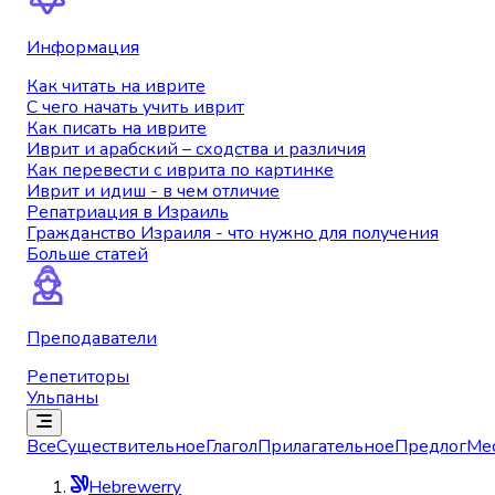
Информация
Как читать на иврите
С чего начать учить иврит
Как писать на иврите
Иврит и арабский – сходства и различия
Как перевести с иврита по картинке
Иврит и идиш - в чем отличие
Репатриация в Израиль
Гражданство Израиля - что нужно для получения
Больше статей
Преподаватели
Репетиторы
Ульпаны
Все
Существительное
Глагол
Прилагательное
Предлог
Ме
Hebrewerry