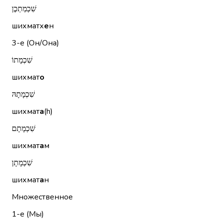
שִׁכְמַתְכֶן
шихматх
е
н
3-е (Он/Она)
שִׁכְמָתוֹ
шихмат
о
שִׁכְמָתָהּ
шихмат
а
(h)
שִׁכְמָתָם
шихмат
а
м
שִׁכְמָתָן
шихмат
а
н
Множественное
1-е (Мы)