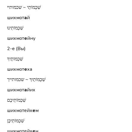
שִׁכְמוֹתַי ~ שכמותיי
шихмот
а
й
שִׁכְמוֹתֵינוּ
шихмот
е
йну
2-е (Вы)
שִׁכְמוֹתֶיךָ
шихмот
е
ха
שִׁכְמוֹתַיִךְ ~ שכמותייך
шихмот
а
йих
שִׁכְמוֹתֵיכֶם
шихмотейх
е
м
שִׁכְמוֹתֵיכֶן
шихмотейх
е
н