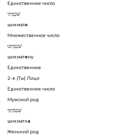
Единственное число
שִׁכְמָתִי
шихмат
и
Множественное число
שִׁכְמָתֵנוּ
шихмат
е
ну
Единственное
2-е (Ты)
Лицо
Единственное число
Мужской род
שִׁכְמָתְךָ
шихматх
а
Женский род