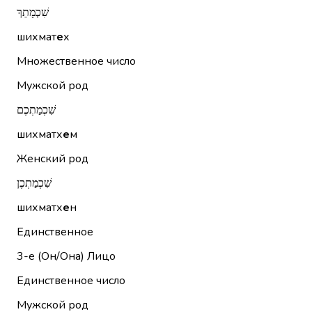
שִׁכְמָתֵךְ
шихмат
е
х
Множественное число
Мужской род
שִׁכְמַתְכֶם
шихматх
е
м
Женский род
שִׁכְמַתְכֶן
шихматх
е
н
Единственное
3-е (Он/Она)
Лицо
Единственное число
Мужской род