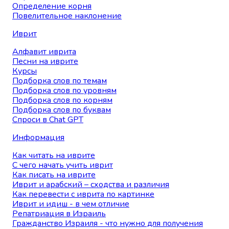
Определение корня
Повелительное наклонение
Иврит
Алфавит иврита
Песни на иврите
Курсы
Подборка слов по темам
Подборка слов по уровням
Подборка слов по корням
Подборка слов по буквам
Спроси в Chat GPT
Информация
Как читать на иврите
С чего начать учить иврит
Как писать на иврите
Иврит и арабский – сходства и различия
Как перевести с иврита по картинке
Иврит и идиш - в чем отличие
Репатриация в Израиль
Гражданство Израиля - что нужно для получения