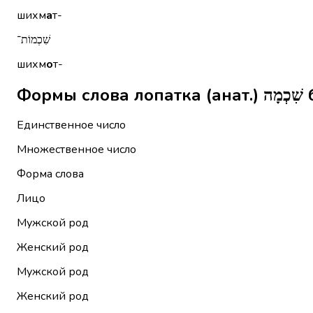
шихм
а
т-
שִׁכְמוֹת־
шихм
о
т-
Фо
Единственное число
Множественное число
Форма слова
Лицо
Мужской род
Женский род
Мужской род
Женский род