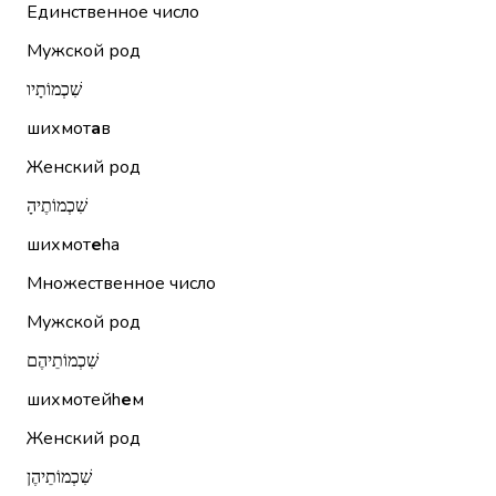
Единственное число
Мужской род
שִׁכְמוֹתָיו
шихмот
а
в
Женский род
שִׁכְמוֹתֶיהָ
шихмот
е
hа
Множественное число
Мужской род
שִׁכְמוֹתֵיהֶם
шихмотейh
е
м
Женский род
שִׁכְמוֹתֵיהֶן