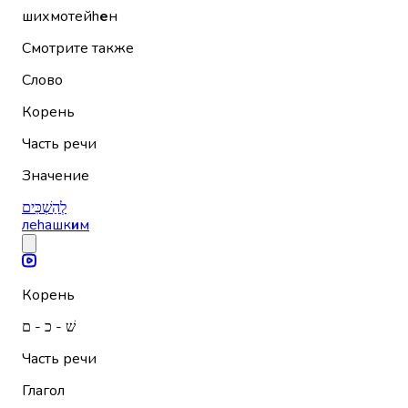
шихмотейh
е
н
Смотрите также
Слово
Корень
Часть речи
Значение
לְהַשְׁכִּים
леhашк
и
м
Корень
שׁ - כ - ם
Часть речи
Глагол