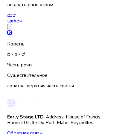
вставать рано утром
שֶׁכֶם
ш
е
хем
Корень
שׁ - כ - ם
Часть речи
Существительное
лопатка, верхняя часть спины
Early Stage LTD.
Address: House of Francis,
Room 303, Ile Du Port, Mahe, Seychelles
Обратная связь