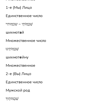
1-е (Мы)
Лицо
Единственное число
שִׁכְמוֹתַי ~ שכמותיי
шихмот
а
й
Множественное число
שִׁכְמוֹתֵינוּ
шихмот
е
йну
Множественное
2-е (Вы)
Лицо
Единственное число
Мужской род
שִׁכְמוֹתֶיךָ