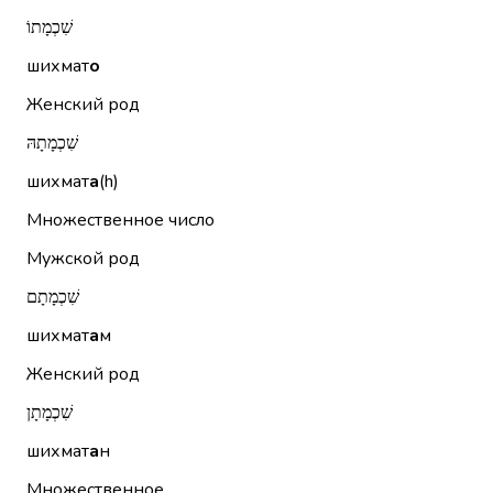
שִׁכְמָתוֹ
шихмат
о
Женский род
שִׁכְמָתָהּ
шихмат
а
(h)
Множественное число
Мужской род
שִׁכְמָתָם
шихмат
а
м
Женский род
שִׁכְמָתָן
шихмат
а
н
Множественное