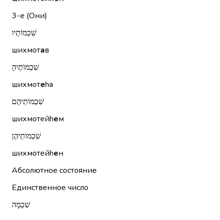
3-е (Они)
שִׁכְמוֹתָיו
шихмот
а
в
שִׁכְמוֹתֶיהָ
шихмот
е
hа
שִׁכְמוֹתֵיהֶם
шихмотейh
е
м
שִׁכְמוֹתֵיהֶן
шихмотейh
е
н
Абсолютное состояние
Единственное число
שִׁכְמָה