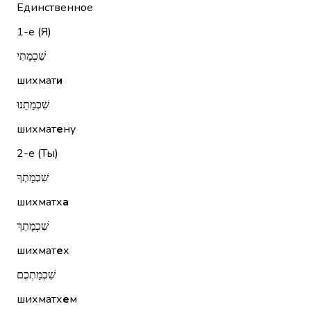
Единственное
1-е (Я)
שִׁכְמָתִי
шихмат
и
שִׁכְמָתֵנוּ
шихмат
е
ну
2-е (Ты)
שִׁכְמָתְךָ
шихматх
а
שִׁכְמָתֵךְ
шихмат
е
х
שִׁכְמַתְכֶם
шихматх
е
м