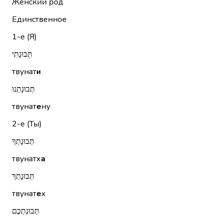
Женский род
Единственное
1-е (Я)
תְּבוּנָתִי
твунат
и
תְּבוּנָתֵנוּ
твунат
е
ну
2-е (Ты)
תְּבוּנָתְךָ
твунатх
а
תְּבוּנָתֵךְ
твунат
е
х
תְּבוּנַתְכֶם