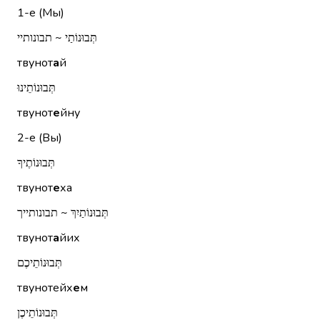
1-е (Мы)
תְּבוּנוֹתַי ~ תבונותיי
твунот
а
й
תְּבוּנוֹתֵינוּ
твунот
е
йну
2-е (Вы)
תְּבוּנוֹתֶיךָ
твунот
е
ха
תְּבוּנוֹתַיִךְ ~ תבונותייך
твунот
а
йих
תְּבוּנוֹתֵיכֶם
твунотейх
е
м
תְּבוּנוֹתֵיכֶן