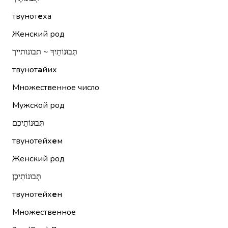
твунот
е
ха
Женский род
תְּבוּנוֹתַיִךְ ~ תבונותייך
твунот
а
йих
Множественное число
Мужской род
תְּבוּנוֹתֵיכֶם
твунотейх
е
м
Женский род
תְּבוּנוֹתֵיכֶן
твунотейх
е
н
Множественное