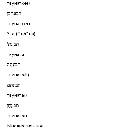
твунатх
е
м
תְּבוּנַתְכֶן
твунатх
е
н
3-е (Он/Она)
תְּבוּנָתוֹ
твунат
о
תְּבוּנָתָהּ
твунат
а
(h)
תְּבוּנָתָם
твунат
а
м
תְּבוּנָתָן
твунат
а
н
Множественное