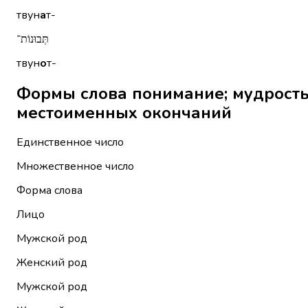
твун
а
т-
תְּבוּנוֹת־
твун
о
т-
Формы слова понимание; мудрость, интеллек
местоименных окончаний
Единственное число
Множественное число
Форма слова
Лицо
Мужской род
Женский род
Мужской род