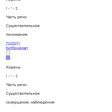
ב - י - ן
Часть речи
Существительное
понимание
הִתְבּוֹנְנוּת
hитбонен
у
т
Корень
ב - י - ן
Часть речи
Существительное
созерцание, наблюдение