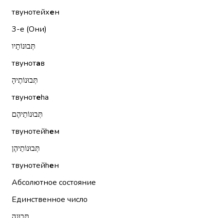
твунотейх
е
н
3-е (Они)
תְּבוּנוֹתָיו
твунот
а
в
תְּבוּנוֹתֶיהָ
твунот
е
hа
תְּבוּנוֹתֵיהֶם
твунотейh
е
м
תְּבוּנוֹתֵיהֶן
твунотейh
е
н
Абсолютное состояние
Единственное число
תְּבוּנָה