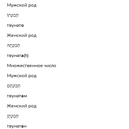
Мужской род
תְּבוּנָתוֹ
твунат
о
Женский род
תְּבוּנָתָהּ
твунат
а
(h)
Множественное число
Мужской род
תְּבוּנָתָם
твунат
а
м
Женский род
תְּבוּנָתָן
твунат
а
н