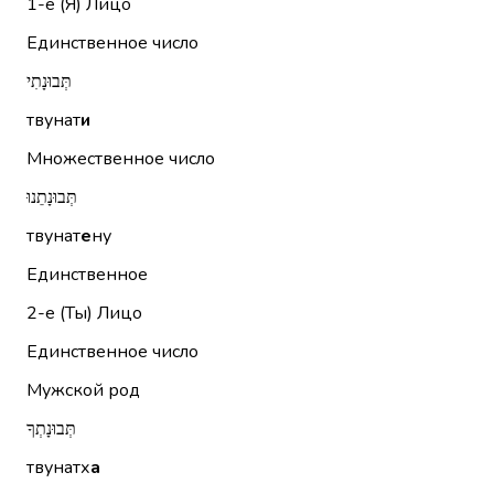
1-е (Я)
Лицо
Единственное число
תְּבוּנָתִי
твунат
и
Множественное число
תְּבוּנָתֵנוּ
твунат
е
ну
Единственное
2-е (Ты)
Лицо
Единственное число
Мужской род
תְּבוּנָתְךָ
твунатх
а