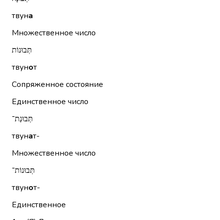
твун
а
Множественное число
תְּבוּנוֹת
твун
о
т
Сопряженное состояние
Единственное число
תְּבוּנַת־
твун
а
т-
Множественное число
תְּבוּנוֹת־
твун
о
т-
Единственное