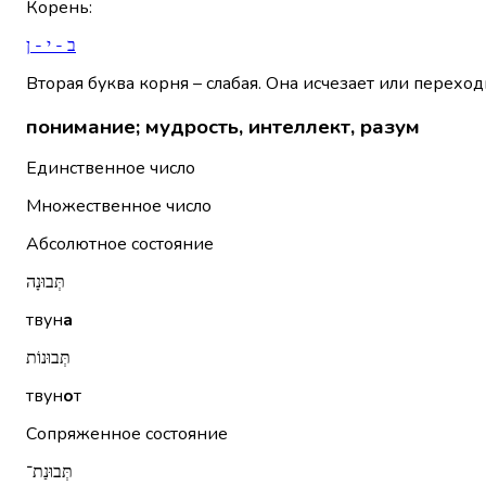
Корень
:
ב - י - ן
Вторая буква корня – слабая. Она исчезает или переход
понимание; мудрость, интеллект, разум
Единственное число
Множественное число
Абсолютное состояние
תְּבוּנָה
твун
а
תְּבוּנוֹת
твун
о
т
Сопряженное состояние
תְּבוּנַת־