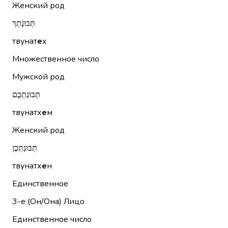
Женский род
תְּבוּנָתֵךְ
твунат
е
х
Множественное число
Мужской род
תְּבוּנַתְכֶם
твунатх
е
м
Женский род
תְּבוּנַתְכֶן
твунатх
е
н
Единственное
3-е (Он/Она)
Лицо
Единственное число