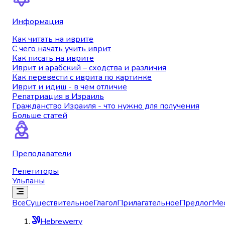
Информация
Как читать на иврите
С чего начать учить иврит
Как писать на иврите
Иврит и арабский – сходства и различия
Как перевести с иврита по картинке
Иврит и идиш - в чем отличие
Репатриация в Израиль
Гражданство Израиля - что нужно для получения
Больше статей
Преподаватели
Репетиторы
Ульпаны
Все
Существительное
Глагол
Прилагательное
Предлог
Ме
Hebrewerry