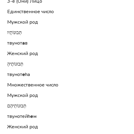
3-е (Они)
Лицо
Единственное число
Мужской род
תְּבוּנוֹתָיו
твунот
а
в
Женский род
תְּבוּנוֹתֶיהָ
твунот
е
hа
Множественное число
Мужской род
תְּבוּנוֹתֵיהֶם
твунотейh
е
м
Женский род