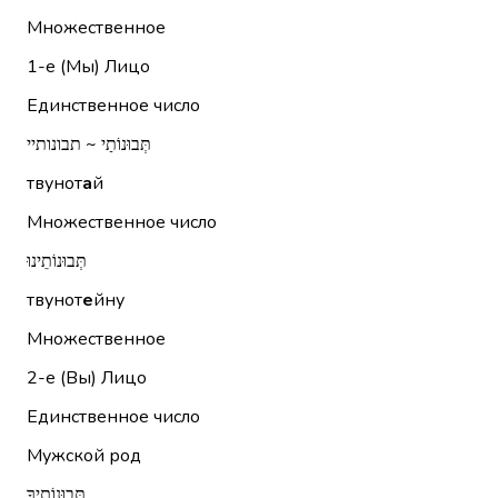
Множественное
1-е (Мы)
Лицо
Единственное число
תְּבוּנוֹתַי ~ תבונותיי
твунот
а
й
Множественное число
תְּבוּנוֹתֵינוּ
твунот
е
йну
Множественное
2-е (Вы)
Лицо
Единственное число
Мужской род
תְּבוּנוֹתֶיךָ