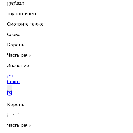
תְּבוּנוֹתֵיהֶן
твунотейh
е
н
Смотрите также
Слово
Корень
Часть речи
Значение
בִּיּוּן
би
ю
н
Корень
ב - י - ן
Часть речи