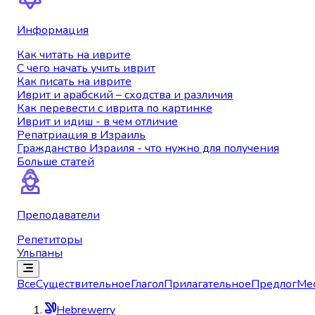
Информация
Как читать на иврите
С чего начать учить иврит
Как писать на иврите
Иврит и арабский – сходства и различия
Как перевести с иврита по картинке
Иврит и идиш - в чем отличие
Репатриация в Израиль
Гражданство Израиля - что нужно для получения
Больше статей
Преподаватели
Репетиторы
Ульпаны
Все
Существительное
Глагол
Прилагательное
Предлог
Ме
Hebrewerry