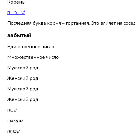
Корень
:
שׁ - כ - ח
Последняя буква корня – гортанная. Это влияет на сосе
забытый
Единственное число
Множественное число
Мужской род
Женский род
Мужской род
Женский род
שָׁכוּחַ
шах
у
ах
שְׁכוּחָה