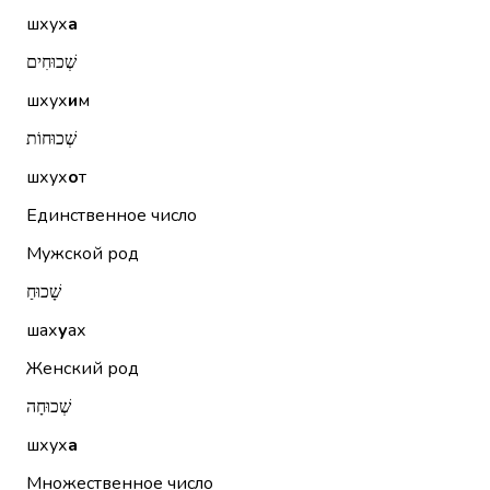
шхух
а
שְׁכוּחִים
шхух
и
м
שְׁכוּחוֹת
шхух
о
т
Единственное число
Мужской род
שָׁכוּחַ
шах
у
ах
Женский род
שְׁכוּחָה
шхух
а
Множественное число