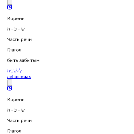
Корень
שׁ - כ - ח
Часть речи
Глагол
быть забытым
לְהַשְׁכִּיחַ
леhашк
и
ах
Корень
שׁ - כ - ח
Часть речи
Глагол