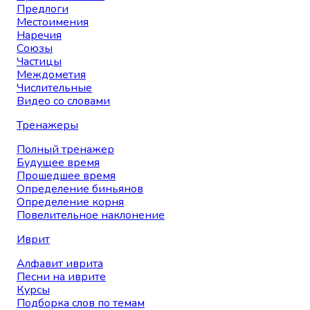
Предлоги
Местоимения
Наречия
Союзы
Частицы
Междометия
Числительные
Видео со словами
Тренажеры
Полный тренажер
Будущее время
Прошедшее время
Определение биньянов
Определение корня
Повелительное наклонение
Иврит
Алфавит иврита
Песни на иврите
Курсы
Подборка слов по темам