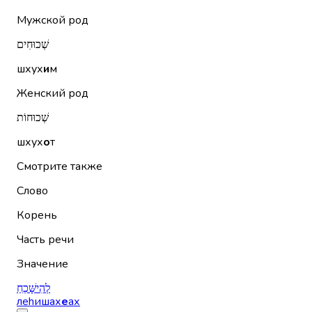
Мужской род
שְׁכוּחִים
шхух
и
м
Женский род
שְׁכוּחוֹת
шхух
о
т
Смотрите также
Слово
Корень
Часть речи
Значение
לְהִישָּׁכֵחַ
леhишах
е
ах