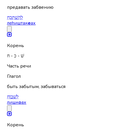
предавать забвению
לְהִשְׁתַּכֵּחַ
леhиштак
е
ах
Корень
שׁ - כ - ח
Часть речи
Глагол
быть забытым, забываться
לִשְׁכּוֹחַ
лишк
о
ах
Корень