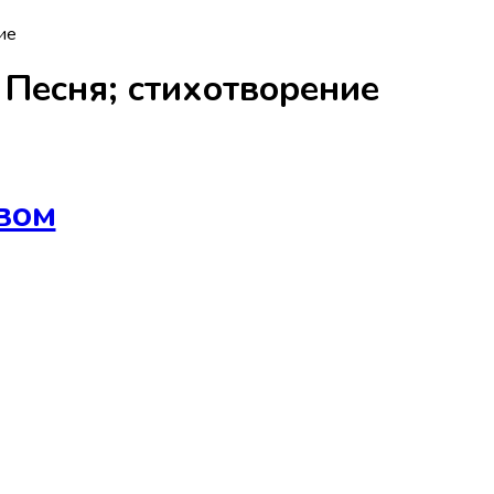
ие
а
Песня; стихотворение
вом