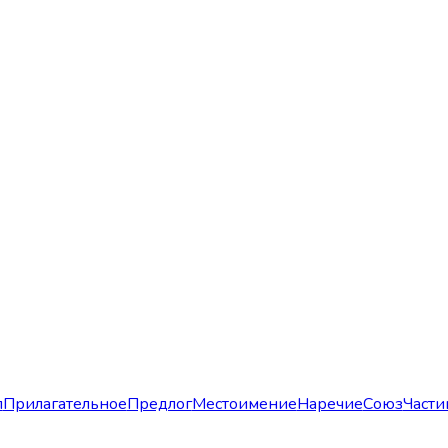
л
Прилагательное
Предлог
Местоимение
Наречие
Союз
Части