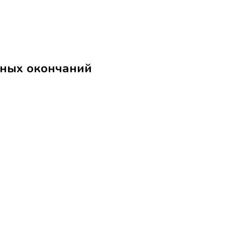
 שִׁיר без местоименных окончаний