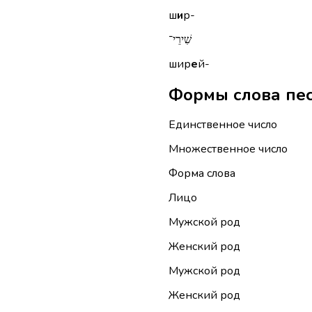
ш
и
р-
שִׁירֵי־
шир
е
й-
Единственное число
Множественное число
Форма слова
Лицо
Мужской род
Женский род
Мужской род
Женский род