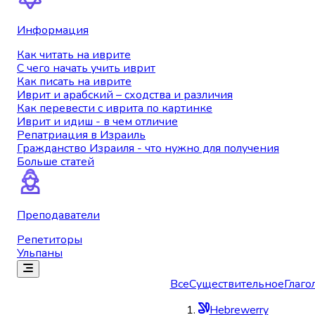
Информация
Как читать на иврите
С чего начать учить иврит
Как писать на иврите
Иврит и арабский – сходства и различия
Как перевести с иврита по картинке
Иврит и идиш - в чем отличие
Репатриация в Израиль
Гражданство Израиля - что нужно для получения
Больше статей
Преподаватели
Репетиторы
Ульпаны
Все
Существительное
Глаго
Hebrewerry