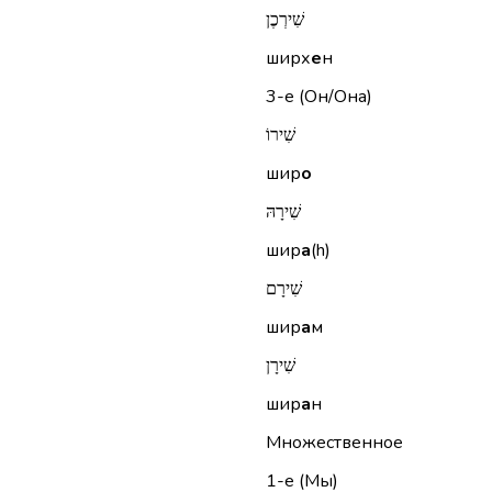
שִׁירְכֶן
ширх
е
н
3-е (Он/Она)
שִׁירוֹ
шир
о
שִׁירָהּ
шир
а
(h)
שִׁירָם
шир
а
м
שִׁירָן
шир
а
н
Множественное
1-е (Мы)