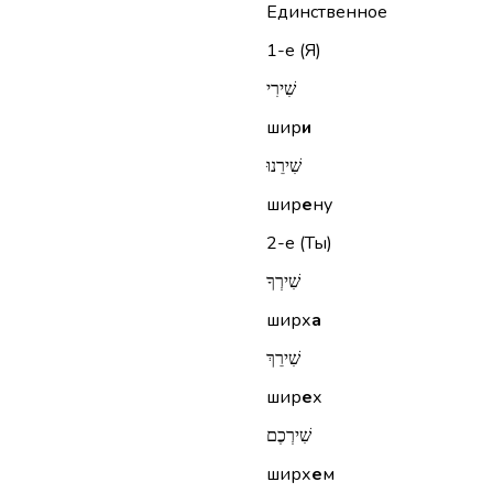
Единственное
1-е (Я)
שִׁירִי
шир
и
שִׁירֵנוּ
шир
е
ну
2-е (Ты)
שִׁירְךָ
ширх
а
שִׁירֵךְ
шир
е
х
שִׁירְכֶם
ширх
е
м