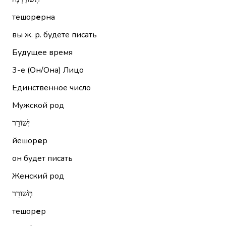
тешор
е
рна
вы ж. р. будете писать
Будущее время
3-е (Он/Она)
Лицо
Единственное число
Мужской род
יְשׁוֹרֵר
йешор
е
р
он будет писать
Женский род
תְּשׁוֹרֵר
тешор
е
р