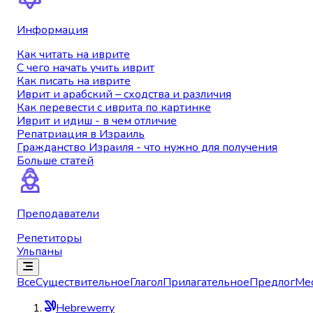
Информация
Как читать на иврите
С чего начать учить иврит
Как писать на иврите
Иврит и арабский – сходства и различия
Как перевести с иврита по картинке
Иврит и идиш - в чем отличие
Репатриация в Израиль
Гражданство Израиля - что нужно для получения
Больше статей
Преподаватели
Репетиторы
Ульпаны
Все
Существительное
Глагол
Прилагательное
Предлог
Ме
Hebrewerry