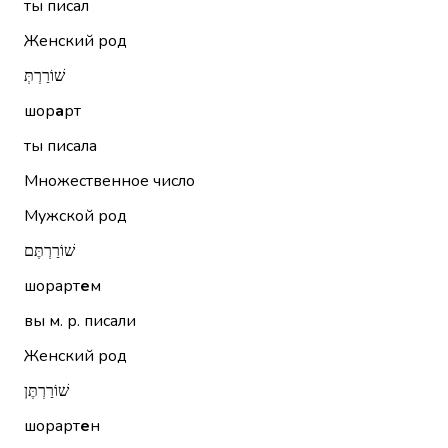
ты писал
Женский род
שׁוֹרַרְתְּ
шор
а
рт
ты писала
Множественное число
Мужской род
שׁוֹרַרְתֶּם
шорарт
е
м
вы м. р. писали
Женский род
שׁוֹרַרְתֶּן
шорарт
е
н