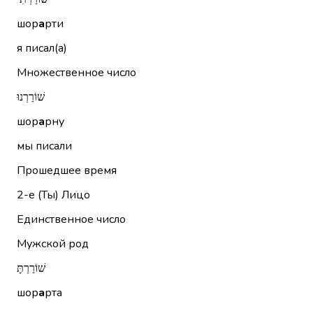
шор
а
рти
я писал(а)
Множественное число
שׁוֹרַרְנוּ
шор
а
рну
мы писали
Прошедшее время
2-е (Ты)
Лицо
Единственное число
Мужской род
שׁוֹרַרְתָּ
шор
а
рта