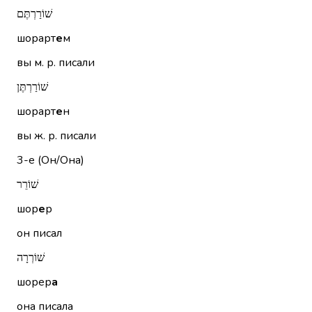
שׁוֹרַרְתֶּם
шорарт
е
м
вы м. р. писали
שׁוֹרַרְתֶּן
шорарт
е
н
вы ж. р. писали
3-е (Он/Она)
שׁוֹרֵר
шор
е
р
он писал
שׁוֹרְרָה
шорер
а
она писала