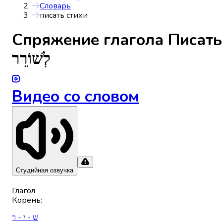
Словарь
писать стихи
Спряжениe глагола
Писать
לְשׁוֹרֵר
Видео со словом
Студийная озвучка
Глагол
Корень
:
שׁ - י - ר