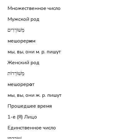
Множественное число
Мужской род
מְשׁוֹרְרִים
мешорер
и
м
мы, вы, они м. р. пишут
Женский род
מְשׁוֹרְרוֹת
мешорер
о
т
мы, вы, они ж. р. пишут
Прошедшее время
1-е (Я)
Лицо
Единственное число
שׁוֹרַרְתִּי