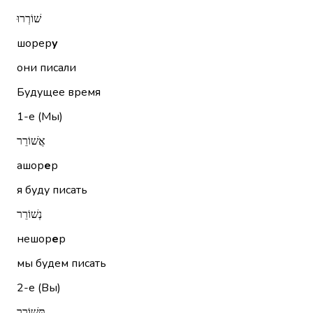
שׁוֹרְרוּ
шорер
у
они писали
Будущее время
1-е (Мы)
אֲשׁוֹרֵר
ашор
е
р
я буду писать
נְשׁוֹרֵר
нешор
е
р
мы будем писать
2-е (Вы)
תְּשׁוֹרֵר