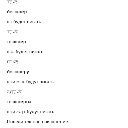
יְשׁוֹרֵר
йешор
е
р
он будет писать
תְּשׁוֹרֵר
тешор
е
р
она будет писать
יְשׁוֹרְרוּ
йешорер
у
они м. р. будут писать
תְּשׁוֹרֵרְנָה
тешор
е
рна
они ж. р. будут писать
Повелительное наклонение