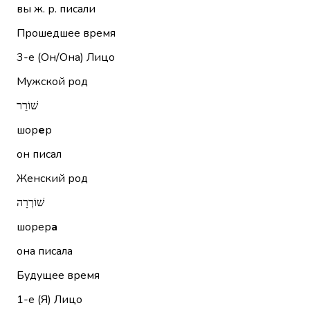
вы ж. р. писали
Прошедшее время
3-е (Он/Она)
Лицо
Мужской род
שׁוֹרֵר
шор
е
р
он писал
Женский род
שׁוֹרְרָה
шорер
а
она писала
Будущее время
1-е (Я)
Лицо