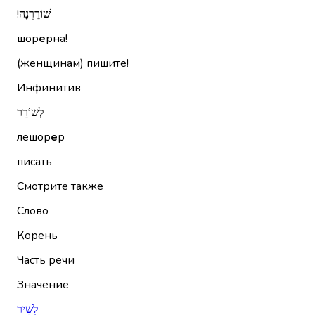
שׁוֹרֵרְנָה!‏
шор
е
рна!
(женщинам) пишите!
Инфинитив
לְשׁוֹרֵר
лешор
е
р
писать
Смотрите также
Слово
Корень
Часть речи
Значение
לָשִׁיר