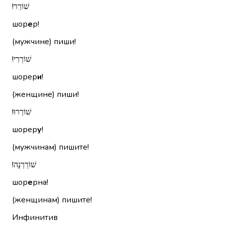
שׁוֹרֵר!‏
шор
е
р!
(мужчине) пиши!
שׁוֹרְרִי!‏
шорер
и
!
(женщине) пиши!
שׁוֹרְרוּ!‏
шорер
у
!
(мужчинам) пишите!
שׁוֹרֵרְנָה!‏
шор
е
рна!
(женщинам) пишите!
Инфинитив