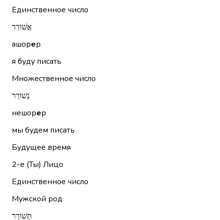
Единственное число
אֲשׁוֹרֵר
ашор
е
р
я буду писать
Множественное число
נְשׁוֹרֵר
нешор
е
р
мы будем писать
Будущее время
2-е (Ты)
Лицо
Единственное число
Мужской род
תְּשׁוֹרֵר