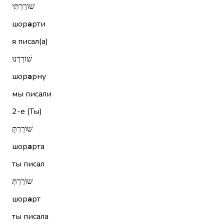
שׁוֹרַרְתִּי
шор
а
рти
я писал(а)
שׁוֹרַרְנוּ
шор
а
рну
мы писали
2-е (Ты)
שׁוֹרַרְתָּ
шор
а
рта
ты писал
שׁוֹרַרְתְּ
шор
а
рт
ты писала