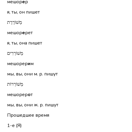
мешор
е
р
я, ты, он пишет
מְשׁוֹרֶרֶת
мешор
е
рет
я, ты, она пишет
מְשׁוֹרְרִים
мешорер
и
м
мы, вы, они м. р. пишут
מְשׁוֹרְרוֹת
мешорер
о
т
мы, вы, они ж. р. пишут
Прошедшее время
1-е (Я)