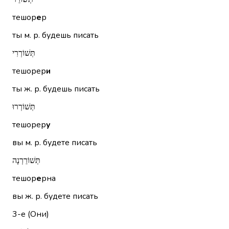
тешор
е
р
ты м. р. будешь писать
תְּשׁוֹרְרִי
тешорер
и
ты ж. р. будешь писать
תְּשׁוֹרְרוּ
тешорер
у
вы м. р. будете писать
תְּשׁוֹרֵרְנָה
тешор
е
рна
вы ж. р. будете писать
3-е (Они)