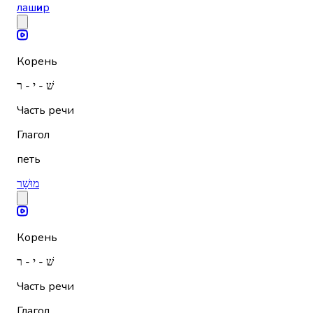
лаш
и
р
Корень
שׁ - י - ר
Часть речи
Глагол
петь
מוּשָׁר
Корень
שׁ - י - ר
Часть речи
Глагол