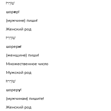
שׁוֹרֵר!‏
шор
е
р!
(мужчине) пиши!
Женский род
שׁוֹרְרִי!‏
шорер
и
!
(женщине) пиши!
Множественное число
Мужской род
שׁוֹרְרוּ!‏
шорер
у
!
(мужчинам) пишите!
Женский род