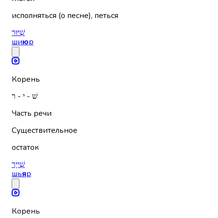
исполняться (о песне), петься
שִׁיּוּר
ши
ю
р
Корень
שׁ - י - ר
Часть речи
Существительное
остаток
שְׁייָר
шь
я
р
Корень