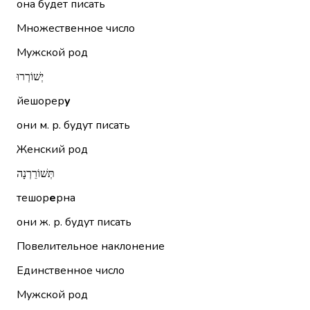
она будет писать
Множественное число
Мужской род
יְשׁוֹרְרוּ
йешорер
у
они м. р. будут писать
Женский род
תְּשׁוֹרֵרְנָה
тешор
е
рна
они ж. р. будут писать
Повелительное наклонение
Единственное число
Мужской род