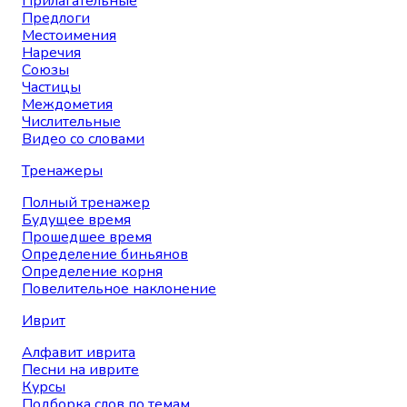
Прилагательные
Предлоги
Местоимения
Наречия
Союзы
Частицы
Междометия
Числительные
Видео со словами
Тренажеры
Полный тренажер
Будущее время
Прошедшее время
Определение биньянов
Определение корня
Повелительное наклонение
Иврит
Алфавит иврита
Песни на иврите
Курсы
Подборка слов по темам