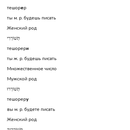
тешор
е
р
ты м. р. будешь писать
Женский род
תְּשׁוֹרְרִי
тешорер
и
ты ж. р. будешь писать
Множественное число
Мужской род
תְּשׁוֹרְרוּ
тешорер
у
вы м. р. будете писать
Женский род
תְּשׁוֹרֵרְנָה