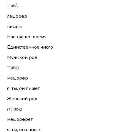
לְשׁוֹרֵר
лешор
е
р
писать
Настоящее время
Единственное число
Мужской род
מְשׁוֹרֵר
мешор
е
р
я, ты, он пишет
Женский род
מְשׁוֹרֶרֶת
мешор
е
рет
я, ты, она пишет